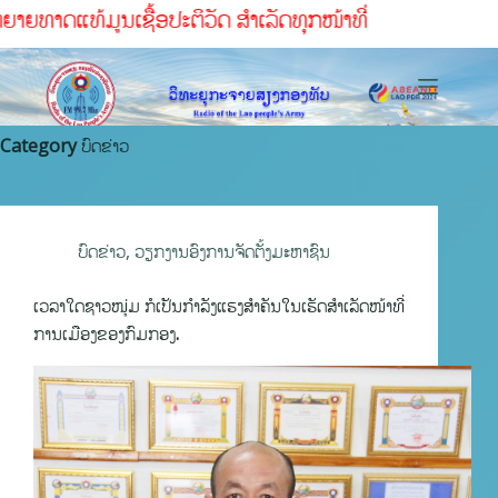
ຕິວັດ ສໍາເລັດທຸກໜ້າທ່ີ
Category
ບົດຂ່າວ
ບົດຂ່າວ
,
ວຽກງານອົງການຈັດຕັ້ງມະຫາຊົນ
ເວລາໃດຊາວໜຸ່ມ ກໍເປັນກຳລັງແຮງສໍາຄັນໃນເຮັດສໍາເລັດໜ້າທີ່
ການເມືອງຂອງກົມກອງ.