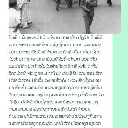
ວັນທີ 1 ພຶດສະພາ ເປັນວັນກຳມະກອນສາກົນ ເຊິ່ງເປັນວັນທີ່ມີ
ຄວາມໝາຍຄວາມສຳຄັນຂອງຊົນຊັ້ນກຳມະກອນ ແລະ ຊາວຜູ້
ອອກແຮງງານ ເປັນວັນທີ່ກຳມະກອນໃນທົ່ວໂລກໄດ້ລຸກຮື້ຂຶ້ນ
ໃນທ່າມກາງສະພາບແວດລ້ອມທີ່ຊົນຊັ້ນກຳມະກອນສາກົນ
ແມ່ນໄດ້ກໍາເນີດເກີດຂື້ນໃນທ້າຍສັດຕະວັດ ທີ xviii ຫາຕົ້ນ
ສັດຕະວັດທີ xix ຫຼາຍປະເທດໃນທະວີບເອີຣົບ ແລະ ອາເມລິກາ
ໄດ້ສຳເລັດການໂຄ້ນລົ້ມລະບອບສັກດີນາ ແລະ ສ້າງຕັ້ງລະບອບ
ນາຍທຶນຂຶ້ນແທນ. ຍ້ອນຄວາມຮຽກຮ້ອງຕ້ອງການຂອງສັງຄົມ
ໃນການຕອບສະໜອງວັດຖຸ ແລະ ສິ່ງຂອງຕ່າງໆ ເຂົ້າໃນການຮັບ
ໃຊ້ຊີວິດປະຈຳວັນນັບມື້ສູງຂຶ້ນ ແລະ ບໍ່ສາມາດຕອບສະໜອງ
ຕາມຄວາມຮຽກຮ້ອງຕ້ອງການຂອງສັງຄົມໄດ້ ຈຳນວນ
ກຳມະກອນກໍມີການເຕີບໃຫຍ່ຂະຫຍາຍຕົວໄປພ້ອມໆກັບການ
ຂະຫຍາຍຕົວຂອງການຜະລິດ. ພາຍໃຕ້ການປົກຄອງຂອງພວກ