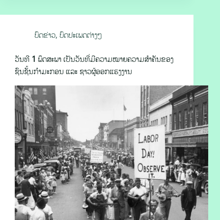
ບົດຂ່າວ
,
ບົດປະເພດຕ່າງໆ
ວັນທີ 1 ພຶດສະພາ ເປັນວັນທີ່ມີຄວາມໝາຍຄວາມສຳຄັນຂອງ
ຊົນຊັ້ນກຳມະກອນ ແລະ ຊາວຜູ້ອອກແຮງງານ