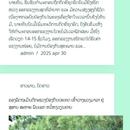
ນາຍທຶນ, ຊົນຊັ້ນກຳມະກອນຖືກກົດຂີ່ຂູດຮີດນັບມື້ຍິ່ງໜັກ
ໜ່ວງ ອອກແຮງງານສຸດທີ່ລຳບາກ ແລະ ມີຄວາມສ່ຽງສູງຕໍ່ຊີວິດ
ເນື່ອງຈາກລະບົບປ້ອງກັນໄພຂອງເຄື່ອງຈັກໃນເວລານັ້ນຍັງບໍ່ທັນ
ມີ, ນາຍທຶນນັບມື້ເພີ່ມທະວີການກົດຂີ່ຂູດຮີດ, ບັງຄັບຂົ່ມເຫັງ
ໃຫ້ກຳມະກອນອອກແຮງງານໂດຍບໍ່ມີເວລາພັກຜ່ອນ ມື້ໜຶ່ງ
ເຮັດວຽກ 14-15 ຊົ່ວໂມງ, ອອກແຮງງານໜັກແຕ່ໄດ້ຮັບຄ່າ
ແຮງງານໜ້ອຍ, ບໍ່ມີການປ້ອງກັນສຸຂະພາບ ແລະ…
admin
2025 apr 30
ຂ່າວພາບ
,
ບົດຂ່າວ
ຮອງລັດຖະມົນຕີກະຊວງປ້ອງກັນປະເທດ ເຂົ້າວາງພວງມາລາ ຢູ່
ສຸສານ ສະຫາຍ ພົນເອກ ຫວໍ້ຫງວຽນຢາບ