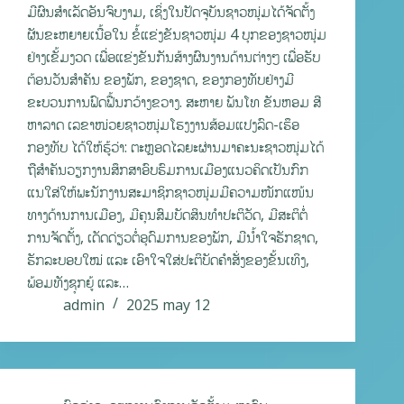
ມີຜົນສໍາເລັດອັນຈົບງາມ, ເຊິ່ງໃນປັດຈຸບັນຊາວໜຸ່ມໄດ້ຈັດຕັ້ງ
ຜັນຂະຫຍາຍເນື້ອໃນ ຂໍ້ແຂ່ງຂັນຊາວໜຸ່ມ 4 ບຸກຂອງຊາວໜຸ່ມ
ຢ່າງເຂັ້ມງວດ ເພື່ອແຂ່ງຂັນກັນສ້າງຜົນງານດ້ານຕ່າງໆ ເພື່ອຮັບ
ຕ້ອນວັນສໍາຄັນ ຂອງພັກ, ຂອງຊາດ, ຂອງກອງທັບຢ່າງມີ
ຂະບວນການຟົດຟື້ນກວ້າງຂວາງ. ສະຫາຍ ພັນໂທ ຂັນຫອມ ສີ
ຫາລາດ ເລຂາໜ່ວຍຊາວໜຸ່ມໂຮງງານສ້ອມແປງລົດ-ເຮຶອ
ກອງທັບ ໄດ້ໃຫ້ຮູ້ວ່າ: ຕະຫຼອດໄລຍະຜ່ານມາຄະນະຊາວໜຸ່ມໄດ້
ຖືສຳຄັນວຽກງານສຶກສາອົບຮົມການເມືອງແນວຄິດເປັນກົກ
ແນໃສ່ໃຫ້ພະນັກງານສະມາຊິກຊາວໜຸ່ມມີຄວາມໜັກແໜ້ນ
ທາງດ້ານການເມືອງ, ມີຄຸນສົມບັດສິນທໍາປະຕິວັດ, ມີສະຕິຕໍ່
ການຈັດຕັ້ງ, ເດັດດ່ຽວຕໍ່ອຸດົມການຂອງພັກ, ມີນໍ້າໃຈຮັກຊາດ,
ຮັກລະບອບໃໝ່ ແລະ ເອົາໃຈໃສ່ປະຕິບັດຄໍາສັ່ງຂອງຂັ້ນເທິງ,
ພ້ອມທັງຊຸກຍູ້ ແລະ…
admin
2025 may 12