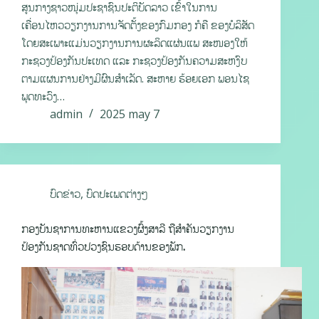
ສູນກາງຊາວໜຸ່ມປະຊາຊົນປະຕິບັດລາວ ເຂົ້າໃນການ
ເຄື່ອນໄຫວວຽກງານການຈັດຕັ້ງຂອງກົມກອງ ກໍຄື ຂອງບໍລິສັດ
ໂດຍສະເພາະແມ່ນວຽກງານການຜະລິດແຜ່ນແພ ສະໜອງໃຫ້
ກະຊວງປ້ອງກັນປະເທດ ແລະ ກະຊວງປ້ອງກັນຄວາມສະຫງົບ
ຕາມແຜນການຢ່າງມີຜົນສຳເລັດ. ສະຫາຍ ຮ້ອຍເອກ ພອນໄຊ
ພຸດທະວົງ…
admin
2025 may 7
ບົດຂ່າວ
,
ບົດປະເພດຕ່າງໆ
ກອງບັນຊາການທະຫານແຂວງຜົ້ງສາລີ ຖືສຳຄັນວຽກງານ
ປ້ອງກັນຊາດທົ່ວປວງຊົນຮອບດ້ານຂອງພັກ.