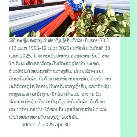
ພິທີ ສະເຫຼີມສະຫຼອງ ວັນສ້າງຕັ້ງເຫຼົ່າຮົບກົດລັບ ຄົບຮອບ 70 ປີ
(12 ເມສາ 1955-12 ເມສາ 2025) ໄດ້ຈັດຂຶ້ນໃນວັນທີ 30
ເມສາ 2025, ໂດຍການເປັນປະທານ ຂອງສະຫາຍ ພົນຕີ ສາຍ
ໃຈ ກົມມະສິດ ຮອງລັດຖະມົນຕີກະຊວງປ້ອງກັນປະເທດ,
ຫົວໜ້າກົມໃຫຍ່ເສນາທິການກອງທັບ, ມີຄະນະພັກ-ຄະນະ
ບັນຊາກົມກົດລັບ ກົມໃຫຍ່ເສນາທິການກອງທັບ, ມີພະນັກງານ
ປະຕິວັດອາວຸໂສບຳນານ, ບັນດາກົມກອງເຫຼົ່າຮົບ, ແຂກຖືກເຊີນ
ຕະຫຼອດຮອດ ພະນັກງານ-ນັກຮົບ ເຂົ້າຮ່ວມ. ສະຫາຍ ພົນ
ຈັດຕະວາ ຄຳເຫຼັກ ວົງດອນໄຊ ຫົວໜ້າກົມກົດລັບ ກົມໃຫຍ່
ເສນາທິການກອງທັບ ໄດ້ຫວນຄືນມູນເຊື້ອການກຳເນີດ ແລະ
ເຕີບໃຫຍ່ຂະຫຍາຍຕົວ ຂອງເຫຼົ່າຮົບກົດລັບ…
admin
2025 apr 30