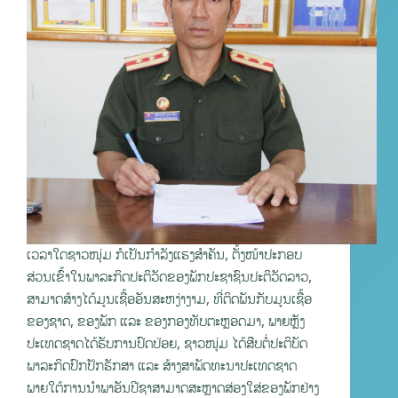
ເວລາໃດຊາວໜຸ່ມ ກໍເປັນກຳລັງແຮງສໍາຄັນ, ຕັ້ງໜ້າປະກອບ
ສ່ວນເຂົ້າໃນພາລະກິດປະຕິວັດຂອງພັກປະຊາຊົນປະຕິວັດລາວ,
ສາມາດສ້າງໄດ້ມູນເຊື້ອອັນສະຫງ່າງາມ, ທີ່ຕິດພັນກັບມູນເຊື້ອ
ຂອງຊາດ, ຂອງພັກ ແລະ ຂອງກອງທັບຕະຫຼອດມາ, ພາຍຫຼັງ
ປະເທດຊາດໄດ້ຮັບການປົດປ່ອຍ, ຊາວໜຸ່ມ ໄດ້ສືບຕໍ່ປະຕິບັດ
ພາລະກິດປົກປັກຮັກສາ ແລະ ສ້າງສາພັດທະນາປະເທດຊາດ
ພາຍໃຕ້ການນໍາພາອັນປີຊາສາມາດສະຫຼາດສ່ອງໃສ່ຂອງພັກຢ່າງ