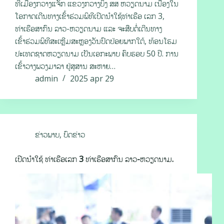
ທີ່ເມືອງກວາງແຈັກ ແຂວງກວາງບິງ ສສ ຫວຽດນາມ ເນື່ອງໃນ
ໂອກາດເດີນທາງເຂົ້າຮ່ວມພິທີເປີດນໍາໃຊ້ທ່າເຮືອ ເລກ 3,
ທ່າເຮືອສາກົນ ລາວ-ຫວຽດນາມ ແລະ ຈະສືບຕໍ່ເດີນທາງ
ເຂົ້າຮ່ວມພິທີສະເຫຼີມສະຫຼອງວັນປົດປ່ອຍພາກໃຕ້, ທ້ອນໂຮມ
ປະເທດຊາດຫວຽດນາມ ເປັນເອກະພາບ ຄົບຮອບ 50 ປີ. ການ
ເຂົ້າວາງພວງມາລາ ຢູ່ສຸສານ ສະຫາຍ…
admin
2025 apr 29
ຂ່າວພາບ
,
ບົດຂ່າວ
ເປີດນໍາໃຊ້ ທ່າເຮືອເລກ 3 ທ່າເຮືອສາກົນ ລາວ-ຫວຽດນາມ.