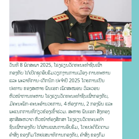
ວັນທີ 8 ພຶດສະພາ 2025, ໂຮງຮຽນວັດທະນະທຳຊົນເຜົ່າ
ກອງທັບ ໄດ້ເປີດຊຸດອົບຮົມວຽກງານການເມືອງ-ການທະຫານ
ແລະ ພະລາທິການ-ເຕັກນິກ ປະຈຳປີ 2025 ໂດຍການເປັນ
ປະທານ ຂອງສະຫາຍ ພັນເອກ ເພັດສະໝອນ ວິລະວອນ
ຫົວໜ້າການທະຫານ ໂຮງຮຽນວັດທະນະທຳຊົນເຜົ່າກອງທັບ,
ມີຄະນະພັກ-ຄະນະອຳນວຍການ, 4 ຫ້ອງການ, 2 ກອງພັນ ແລະ
ພະແນກການທີ່ກ່ຽວຂ້ອງເຂົ້າຮ່ວມ. ສະຫາຍ ພັນເອກ ສັງທອງ
ສຸກສີສະຫວາດ ຫົວໜ້າຫ້ອງສຶກສາ ໂຮງຮຽນວັດທະນະທຳ
ຊົນເຜົ່າກອງທັບ ໄດ້ຜ່ານແຜນການອົບຮົມ, ໂດຍປະຕິບັດຕາມ
ຄໍາສັ່ງ ຂອງກົມໃຫຍ່ເສນາທິການກອງທັບ, ຄໍາສັ່ງ ຂອງກົມ