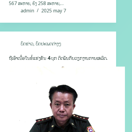
567 ສະຫາຍ, ຍິງ 258 ສະຫາຍ,…
admin
2025 may 7
ບົດຂ່າວ
,
ບົດປະເພດຕ່າງໆ
ຖືເອົາເນື້ອໃນຂໍ້ແຂ່ງຂັນ 4 ບຸກ ຕິດພັນກັບວຽກງານການຜະລິດ.