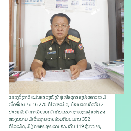
ແຂວງຜົ້ງສາລີ ແມ່ນແຂວງໜຶ່ງທີ່ຢູ່ເໜືອສຸດຂອງປະເທດລາວ ມີ
ເນື້ອທີ່ປະມານ 16.270 ກິໂລຕາແມັດ, ມີຊາຍແດນຕິດກັບ 2
ປະເທດຄື: ທິດຕາເວັນອອກຕິດກັບແຂວງດຽນບຽນຟູ ແຫ່ງ ສສ
ຫວຽນນາມ ມີເສັ້ນຊາຍແດນຮ່ວມກັນປະມານ 352
ກິໂລແມັດ, ມີຫຼັກໝາຍຊາຍແດນຮ່ວມກັນ 119 ຫຼັກໝາຍ,