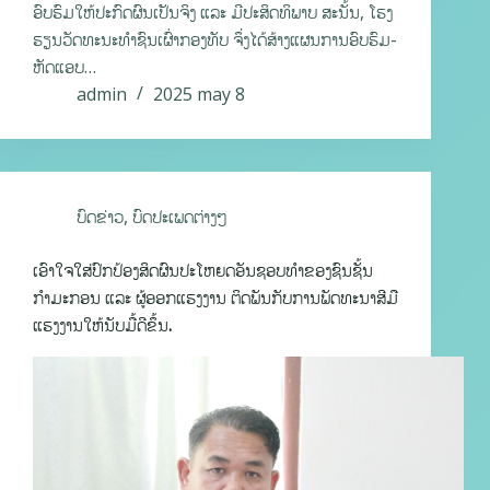
ອົບຮົມໃຫ້ປະກົດຜົນເປັນຈິງ ແລະ ມີປະສິດທິພາບ ສະນັ້ນ, ໂຮງ
ຮຽນວັດທະນະທໍາຊົນເຜົ່າກອງທັບ ຈຶ່ງໄດ້ສ້າງແຜນການອົບຮົມ-
ຫັດແອບ…
admin
2025 may 8
ບົດຂ່າວ
,
ບົດປະເພດຕ່າງໆ
ເອົາໃຈໃສ່ປົກປ້ອງສິດຜົນປະໂຫຍດອັນຊອບທຳຂອງຊົນຊັ້ນ
ກຳມະກອນ ແລະ ຜູ້ອອກແຮງງານ ຕິດພັນກັບການພັດທະນາສີມື
ແຮງງານໃຫ້ນັບມື້ດີຂຶ້ນ.