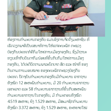
ຫ້ອງການກໍາມະບານກອງທັບ ແມ່ນອົງການຈັດຕັ້ງມະຫາຊົນ ທີ່
ເຮັດວຽກພາຄີເປັນເສນາທິການໃຫ້ແກ່ຄະນະພັກ ກະຊວງ
ປ້ອງກັນປະເທດກໍຄືກົມໃຫຍ່ການເມືອງກອງທັບ, ຊຶ່ງມີຖານະ
ທຽບເທົ່າກັບບັນດາກົມນ້ອຍທີ່ຂຶ້ນກັບກົມໃຫຍ່ການເມືອງ
ກອງທັບ, ໄດ້ປະຕິບັດຕາມພາລະບົດບາດ ສິດ ແລະ ໜ້າທີ່ ຂອງ
ຕົນຕາມການມອບໝາຍ ຂອງຄະນະພັກກະຊວງປ້ອງກັນ
ປະເທດ. ປັດຈຸບັນກຳມະບານກອງທັບມີກຳມະບານ ຮາກຖານ
ທັງໝົດ 12 ສະຫະພັນກໍາມະບານ, ມີ 20 ກໍາມະບານຮາກຖານ
ເອກະລາດ ແລະ 58 ກໍາມະບານຮາກຖານທີ່ຂຶ້ນກັບສະຫະພັນ
ກໍາມະບານຮາກຖານໃນກອງທັບ, ມີ ກຳມະກອນທັງໝົດ
4.519 ສະຫາຍ, ຍິງ 1.529 ສະຫາຍ, ມີສະມາຊິກກຳມະບານ
ທັງໝົດ 3.372 ສະຫາຍ, ຍິງ 1.529 ສະຫາຍ, ຂະຫຍາຍໃໝ່