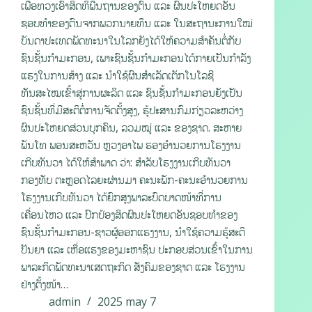
ເພື່ອທວງເອົາສິດທິພື້ນຖານຂອງຕົນ ແລະ ຜົນປະໂຫຍດອັນ
ຊອບທຳຂອງຕົນຈາກພວກນາຍທຶນ ແລະ ໃນສະຖານະການໃໝ່
ບັນດາປະເທດພັດທະນາໃນໂລກຍັງໄດ້ໃຫ້ຄວາມສໍາຄັນຕໍ່ກັບ
ຊົນຊັ້ນກຳມະກອນ, ເພາະຊົນຊັ້ນກຳມະກອນໄດ້ກາຍເປັນກຳລັງ
ແຮງໃນການສ້າງ ແລະ ນໍາໃຊ້ຜົນສຳເລັດເຕັກໂນໂລຊີ
ທັນສະໄໝເຂົ້າສູ່ການຜະລິດ ແລະ ຊົນຊັ້ນກຳມະກອນຍັງເປັນ
ຊົນຊັ້ນທີ່ມີສະຕິຕໍ່ການຈັດຕັ້ງສູງ, ຮູ້ປະສານກົມກ່ຽວລະຫວ່າງ
ຜົນປະໂຫຍດສ່ວນບຸກຄົນ, ລວມໝູ່ ແລະ ຂອງຊາດ. ສະຫາຍ
ພັນໂທ ພອນສະຫວັນ ຫຼວງອາໄພ ຮອງອຳນວຍການໂຮງງານ
ເກີບທັນວາ ໄດ້ໃຫ້ສຳພາດ ວ່າ: ສໍາລັບໂຮງງານເກີບທັນວາ
ກອງທັບ ຕະຫຼອດໄລຍະຜ່ານມາ ຄະນະພັກ-ຄະນະອຳນວຍການ
ໂຮງງານເກີບທັນວາ ໄດ້ຍົກສູງພາລະບົດບາດໜ້າທີ່ການ
ເຄື່ອນໄຫວ ແລະ ປົກປ້ອງສິດຜົນປະໂຫຍດອັນຊອບທຳຂອງ
ຊົນຊັ້ນກຳມະກອນ-ຊາວຜູ້ອອກແຮງງານ, ນໍາໃຊ້ຄວາມຮູ້ສະຕິ
ປັນຍາ ແລະ ເຫື່ອແຮງຂອງມະຫາຊົນ ປະກອບສ່ວນເຂົ້າໃນການ
ພາລະກິດພັດທະນາເສດຖະກິດ ສັງຄົມຂອງຊາດ ແລະ ໂຮງງານ
ຢ່າງຕັ້ງໜ້າ…
admin
2025 may 7