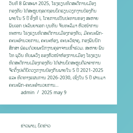
ວັນທີ 8 ພຶດສະພາ 2025, ໂຮງຮຽນທິດສະດີການເມືອງ
ກອງທັບ ໄດ້ສະຫຼຸບຖອດຖອນບົດຮຽນວຽກງານປ້ອງກັນ
ພາຍໃນ 5 ປີ ຄັ້ງທີ i, ໂດຍການເປັນປະທານຂອງ ສະຫາຍ
ພັນເອກ ປະລິນຍາເອກ ບຸນທັນ ຈັນທະລີມາ ຫົວໜ້າການ
ທະຫານ ໂຮງຮຽນທິດສະດີການເມືອງກອງທັບ, ມີຄະນະພັກ-
ຄະນະອຳນວຍການ, ຄະນະຫ້ອງ, ຄະນະວິຊາຄູ, ກອງພັນນັກ
ສຶກສາ ພ້ອມດ້ວຍພະນັກງານຄູອາຈານເຂົ້າຮ່ວມ. ສະຫາຍ ພັນ
ໂທ ພູວັນ ທິບພະວົງ ຮອງຫົວໜ້າຫ້ອງການເມືອງ ໂຮງຮຽນ
ທິດສະດີການເມືອງກອງທັບ ໄດ້ຜ່ານບົດສະຫຼຸບຕີລາຄາການ
ຈັດຕັ້ງປະຕິບັດວຽກງານປ້ອງກັນພາຍໃນ 5 ປີ 2021-2025
ແລະ ທິດທາງແຜນການ 2026-2030, ເຊິ່ງໃນ 5 ປີ ຜ່ານມາ
ຄະນະພັກ-ຄະນະອໍານວຍການ…
admin
2025 may 9
ຂ່າວພາບ
,
ບົດຂ່າວ