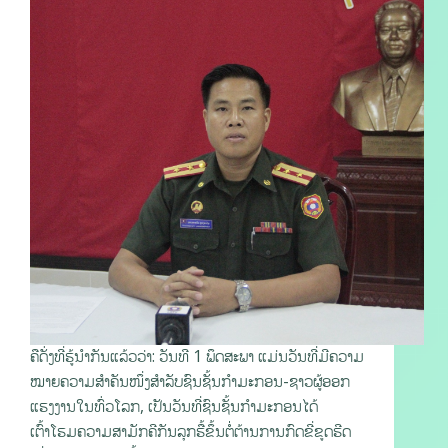
ຄືດັ່ງທີ່ຮູ້ນໍາກັນແລ້ວວ່າ: ວັນທີ 1 ພຶດສະພາ ແມ່ນວັນທີ່ມີຄວາມ
ໝາຍຄວາມສຳຄັນໜຶ່ງສໍາລັບຊົນຊັ້ນກຳມະກອນ-ຊາວຜູ້ອອກ
ແຮງງານໃນທົ່ວໂລກ, ເປັນວັນທີ່ຊົນຊັ້ນກຳມະກອນໄດ້
ເຕົ້າໂຮມຄວາມສາມັກຄີກັນລຸກຮື້ຂຶ້ນຕໍ່ຕ້ານການກົດຂີ່ຂູດຮີດ