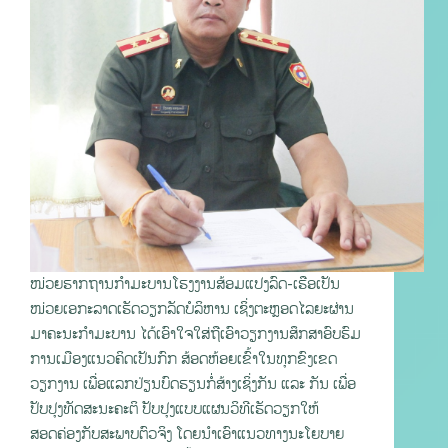
ໜ່ວຍຮາກຖານກໍາມະບານໂຮງງານສ້ອມແປງລົດ-ເຮືອເປັນ
ໜ່ວຍເອກະລາດເຮັດວຽກລັດບໍລິຫານ ເຊິ່ງຕະຫຼອດໄລຍະຜ່ານ
ມາຄະນະກຳມະບານ ໄດ້ເອົາໃຈໃສ່ຖືເອົາວຽກງານສຶກສາອົບຮົມ
ການເມືອງແນວຄິດເປັນກົກ ສ້ອດຫ້ອຍເຂົ້າໃນທຸກຂົງເຂດ
ວຽກງານ ເພື່ອແລກປ່ຽນບົດຮຽນກໍ່ສ້າງເຊິ່ງກັນ ແລະ ກັນ ເພື່ອ
ປັບປຸງທັດສະນະຄະຕິ ປັບປຸງແບບແຜນວິທີເຮັດວຽກໃຫ້
ສອດຄ່ອງກັບສະພາບຕົວຈິງ ໂດຍນໍາເອົາແນວທາງນະໂຍບາຍ