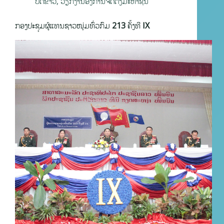
ບົດຂ່າວ
,
ວຽກງານອົງການຈັດຕັ້ງມະຫາຊົນ
ກອງປະຊຸມຜູ້ແທນຊາວໜຸ່ມທົ່ວກົມ 213 ຄັ້ງທີ IX