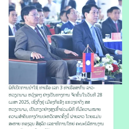
ພິທີເປີດການນໍາໃຊ້ ທ່າເຮືອ ເລກ 3 ທ່າເຮືອສາກົນ ລາວ-
ຫວຽດນາມ ຫວຸ້ງອາງ ຢ່າງເປັນທາງການ ຈັດຂຶ້ນໃນວັນທີ 28
ເມສາ 2025, ເຊິ່ງຕັ້ງຢູ່ ເມືອງກິແອັງ ແຂວງຮາຕິງ ສສ
ຫວຽດນາມ, ເປັນກຽດຢ່າງສູງເຂົ້າຮ່ວມພິທີ ທີ່ມີຄວາມໝາຍ
ຄວາມສໍາຄັນທາງດ້ານປະຫວັດສາດຄັ້ງນີ້ ຝ່າຍລາວ ໂດຍແມ່ນ
ສະຫາຍ ທອງລຸນ ສີສຸລິດ ເລຂາທິການໃຫຍ່ ຄະນະບໍລິຫານງານ