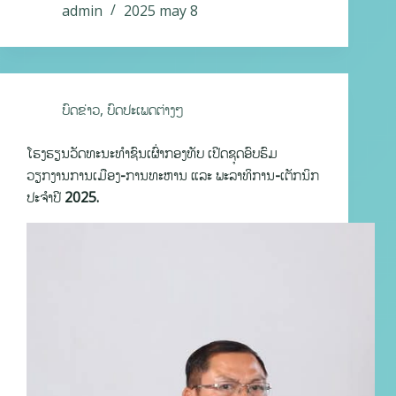
admin
2025 may 8
ບົດຂ່າວ
,
ບົດປະເພດຕ່າງໆ
ໂຮງຮຽນວັດທະນະທຳຊົນເຜົ່າກອງທັບ ເປີດຊຸດອົບຮົມ
ວຽກງານການເມືອງ-ການທະຫານ ແລະ ພະລາທິການ-ເຕັກນິກ
ປະຈຳປີ 2025.