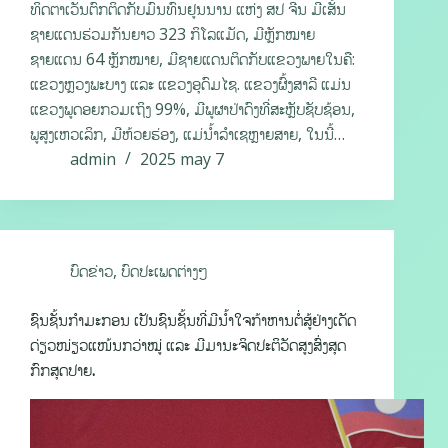
ທິດຕາເວັນຕົກຕິດກັບມົນທົນຢູນນານ ແຫ່ງ ສປ ຈີນ ມີເສັ້ນ
ຊາຍແດນຮ່ວມກັນຍາວ 323 ກິໂລແມັດ, ມີຫຼັກໝາຍ
ຊາຍແດນ 64 ຫຼັກໝາຍ, ມີຊາຍແດນຕິດກັບແຂວງພາຍໃນຄື:
ແຂວງຫຼວງພະບາງ ແລະ ແຂວງອຸດົມໄຊ. ແຂວງຜົ້ງສາລີ ແມ່ນ
ແຂວງພູດອຍກວມເຖິງ 99%, ມີພູຜາປ່າດົງທີ່ສະຫຼັບຊັບຊ້ອນ,
ພູສູງເຫວເລິກ, ມີຫ້ວຍຮ່ອງ, ແມ່ນໍ້າລໍາເຊຫຼາຍສາຍ, ໃນນີ້…
admin
2025 may 7
ບົດຂ່າວ
,
ບົດປະເພດຕ່າງໆ
ຊົນຊັ້ນກຳມະກອນ ເປັນຊົນຊັ້ນທີ່ມີນໍ້າໃຈກ້າຫານຕໍ່ສູ້ຢ່າງເດັດ
ດ່ຽວໜ່ຽວແໜ້ນກວ່າໝູ່ ແລະ ມີມານະຈິດປະຕິວັດສູງສົ່ງສຸດ
ກົກສຸດປາຍ.