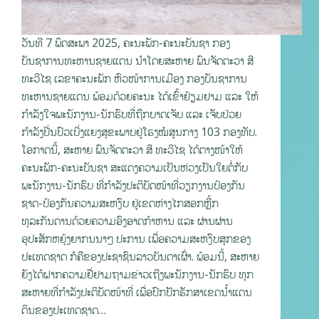
ວັນທີ 7 ພຶດສະພາ 2025, ຄະນະພັກ-ຄະນະບັນຊາ ກອງ
ບັນຊາການທະຫານຊາຍແດນ ນໍາໂດຍສະຫາຍ ພົນຈັດຕະວາ ສີ
ທະວີໄຊ ເລຂາຄະນະພັກ ຫົວໜ້າການເມືອງ ກອງບັນຊາການ
ທະຫານຊາຍແດນ ພ້ອມດ້ວຍຄະນະ ໄດ້ເຂົ້າຢ້ຽມຢາມ ແລະ ໃຫ້
ກຳລັງໃຈພະນັກງານ-ນັກຮົບທີ່ຖືກບາດເຈັບ ແລະ ເຈັບປ່ວຍ
ກຳລັງປີ່ນປົວເບີ່ງແຍງສຸຂະພາບຢູ່ໂຮງໝໍສູນກາງ 103 ກອງທັບ.
ໂອກາດນີ້, ສະຫາຍ ພົນຈັດຕະວາ ສີ ທະວີໄຊ ໄດ້ຕາງໜ້າໃຫ້
ຄະນະພັກ-ຄະນະບັນຊາ ສະແດງຄວາມເປັນຫ່ວງເປັນໃຍຕໍ່ກັບ
ພະນັກງານ-ນັກຮົບ ທີ່ກຳລັງປະຕິບັດໜ້າທີ່ວຽກງານປ້ອງກັນ
ຊາດ-ປ້ອງກັນຄວາມສະຫງົບ ຢູ່ເຂດຫ່າງໄກສອກຫຼີ້ກ
ທຸລະກັນດານດ້ວຍຄວາມອົງອາດກ້າຫານ ແລະ ຜ່ານຜ່ານ
ອຸປະສັກຫຍຸ້ງຍາກນນາໆ ປະການ ເພື່ອຄວາມສະຫງົບສຸກຂອງ
ປະເທດຊາດ ກໍຄືຂອງປະຊາຊົນລາວບັນດາເຜົ່າ. ພ້ອມນີ້, ສະຫາຍ
ຍັງໄດ້ຝາກຄວາມຢື່ຢາມຖາມຂ່າວເຖີງພະນັກງານ-ນັກຮົບ ທຸກ
ສະຫາຍທີ່ກຳລັງປະຕິບັດໜ້າທີ່ ເພື່ອປົກປັກຮັກສາເຂດນໍ້າແດນ
ດິນຂອງປະເທດຊາດ…