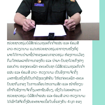
ໜ່ວຍຊາວໜຸ່ມບໍລິສັດຮ່ວມທຸລະກິດຕ່ຳແຜ່ນ ແລະ ຍ້ອມສີ
ລາວ-ຫວຽດນາມ ແມ່ນໜ່ວຍຊາວໜຸ່ມຮາກຖານໜື່ງທີ່ຢູ່
ພາຍໃຕ້ການນຳພາຊີ້ນຳຂອງພະແນກຊາວໜຸ່ມ ຫ້ອງການເມືອງ
ກົມໃຫຍ່ພະລາທິການກອງທັບ ແລະ ນໍາພາ-ບັນຊາໂດຍກົງຢ່າງ
ຮອບດ້ານ ຂອງຄະນະພັກ-ຄະນະບັນຊາ ບໍລິສັດຮ່ວມທຸລະກິດຕ່ຳ
ແຜ່ນ ແລະ ຍ້ອມສີ ລາວ- ຫວຽດນາມ ເປັນອົງການຈັດຕັ້ງ
ມະຫາຊົນໜຶ່ງທີ່ເປັນກໍາລັງແຮງສໍາຄັນ ໃຫ້ແກ່ຄະນະພັກ-ຄະນະ
ບັນຊາກົມກອງ ໃນການເຄື່ອນໄຫວຕາມສິດ ແລະ ໜ້າທີ່ທຽບ
ເທົ່າກັບອົງການຈັດຕັ້ງມະຫາຊົນອື່ນໆ, ເຊີ່ງໃນໄລຍະຜ່ານມາ
ໜ່ວຍຊາວໜຸ່ມ ບໍລິສັດຕໍ່າແຜ່ນ ແລະ ຍ້ອມສີ ລາວ-ຫວຽດນາມ
ໄດ້ເອົາໃສ່ຈັດຕັ້ງຜັນຂະຫຍາຍເນື້ອໃນຂໍ້ແຂ່ງຂັນ 4 ບຸກ ຂອງ