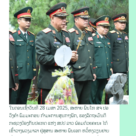
ໃນຕອນເຊົ້າວັນທີ 28 ເມສາ 2025, ສະຫາຍ ພົນໂທ ສຈ ປອ
ວົງຄໍາ ພົມມະກອນ ກໍາມະການສູນກາງພັກ, ຮອງລັດຖະມົນຕີ
ກະຊວງປ້ອງກັນປະເທດ ແຫ່ງ ສປປ ລາວ ພ້ອມດ້ວຍຄະນະ ໄດ້
ເຂົ້າວາງພວງມາລາ ຢູ່ສຸສານ ສະຫາຍ ພົນເອກ ຫວໍ້ຫງວຽນຢາບ