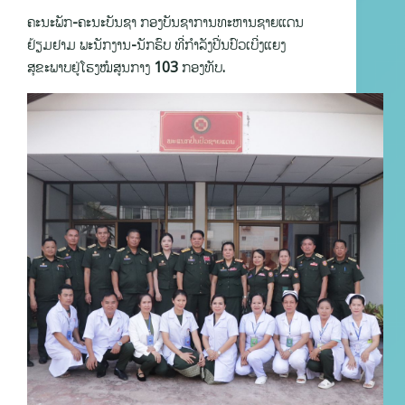
ຄະນະພັກ-ຄະນະບັນຊາ ກອງບັນຊາການທະຫານຊາຍແດນ
ຢ້ຽມຢາມ ພະນັກງານ-ນັກຮົບ ທີ່ກຳລັງປີ່ນປົວເບີ່ງແຍງ
ສຸຂະພາບຢູ່ໂຮງໝໍສູນກາງ 103 ກອງທັບ.