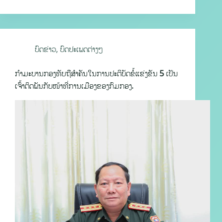
ບົດຂ່າວ
,
ບົດປະເພດຕ່າງໆ
ກໍາມະບານກອງທັບຖືສໍາຄັນໃນການປະຕິບັດຂໍ້ແຂ່ງຂັນ 5 ເປັນ
ເຈົ້າຕິດພັນກັບໜ້າທີ່ການເມືອງຂອງກົມກອງ.