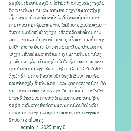
ຂອງພັກ, ກົດໝາຍຂອງລັດ, ຂໍ້ກໍານົດກົດລະບຽບຂອງກອງທັບ,
ກົດໝາຍກໍາມະບານ ເເລະ ເອກະສານຕ່າງໆທີ່ສະເເດງເຖິງມູນ
ເຊື້ອຂອງກອງທັບ ມາສຶກສາອົບຮົມໃຫ້ສະມາຊິກກໍາມະບານ,
ກຳມະກອນ ແລະ ຜູ້ອອກແຮງງານໃຫ້ມີຄວາມອຸ່ນອ່ຽນທຸ່ນທ່ຽງ
ໃນການປະຕິບັດໜ້າທີ່ວຽກງານ ເຮັດສຳເລັດໜ້າທີ່ຕາມການ
ມອບໝາຍ ແລະ ມີຄວາມໜັກແໜ້ນ, ເຂັ້ມແຂງກ້າວຂຶ້ນຢ່າງບໍ່
ຢຸດຢັ້ງ, ສະຫາຍ ພັນໂທ ວົງເເສງ ເເພງມະນີ ຮອງອໍານວຍການ
ໂຮງງານ, ຫົວໜ້າພະແນກສ້ອມເເປງ ປະທານກໍາມະບານໂຮງ
ງານສ້ອມເເປງລົດ-ເຮືອກອງທັບ ໄດ້ໃຫ້ຮູ້ວ່າ: ຄະນະໜ່ວຍຮາກ
ຖານກໍາມະບານໂຮງງານສ້ອມແປງລົດ-ເຮືອ ໄດ້ເອົາໃຈໃສ່ຢ່າງ
ຕັ້ງໜ້າເຂົ້າໃນການເຄື່ອນໄຫວປົກປ້ອງສິດຜົນປະໂຫຍດອັນ
ຊອບທຳຂອງຊົນຊັ້ນກຳມະກອນ ແລະ ຜູ້ອອກແຮງງານໂດຍ ຕິດ
ພັນກັບການພັດທະນາສີມືແຮງງານໃຫ້ນັບມື້ດີຂຶ້ນ, ເອົາໃຈໃສ່
ນໍາພາ-ຊີ້ນໍາຂະບວນການປະຕິບັດແຜນການຄາດໝາຍສູ້ຊົນ
ຂອງບັນດາກົມກອງສໍາເລັດຕາມແຜນການໂດຍຕິດພັນກັບ
ຂະບວນການແຂ່ງຂັນຮັກຊາດ-ພັດທະນາ, ການກໍ່ສ້າງໜ່ວຍ
ພັກປອດໃສ ເຂັ້ມແຂງ…
admin
2025 may 8