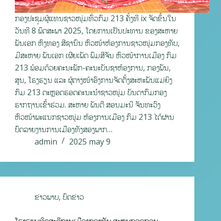
ກອງປະຊຸມຜູ້ແທນຊາວໜຸ່ມທົ່ວກົມ 213 ຄັ້ງທີ ix ຈັດຂຶ້ນໃນ
ວັນທີ 8 ພຶດສະພາ 2025, ໂດຍການເປັນປະທານ ຂອງສະຫາຍ
ພັນເອກ ຫົງທອງ ສີຊານົນ ຫົວໜ້າຫ້ອງການຊາວໜຸ່ມກອງທັບ,
ມີສະຫາຍ ພັນເອກ ເຜີຍເພັດ ພົມສີຈັນ ຫົວໜ້າການເມືອງ ກົມ
213 ພ້ອມດ້ວຍຄະນະພັກ-ຄະນະບັນຊາຫ້ອງການ, ກອງພັນ,
ສູນ, ໂຮງຮຽນ ແລະ ຜູ້ຕາງໜ້າອົງການຈັດຕັ້ງສະຫະພັນແມ່ຍິງ
ກົມ 213 ຕະຫຼອດຮອດຄະນະນໍາຊາວໜຸ່ມ ບັນດາກົມກອງ
ຮາກຖານເຂົ້າຮ່ວມ. ສະຫາຍ ພັນຕີ ສອນມະນີ ຈັນທະວົງ
ຫົວໜ້າພະແນກຊາວໜຸ່ມ ຫ້ອງການເມືອງ ກົມ 213 ໄດ້ຜ່ານ
ບົດລາຍງານການເມືອງທັງສອງພາກ…
admin
2025 may 9
ຂ່າວພາບ
,
ບົດຂ່າວ