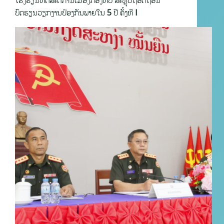
ໂຮງຮຽນທິດສະດີການເມືອງກອງທັບ ສະຫຼຸບຖອດຖອນ
ບົດຮຽນວຽກງານປ້ອງກັນພາຍໃນ 5 ປີ ຄັ້ງທີ I