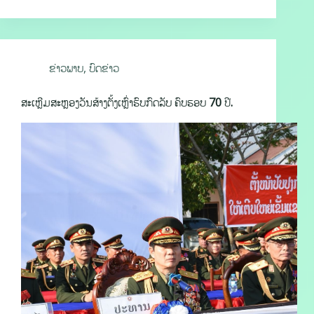
ຂ່າວພາບ
,
ບົດຂ່າວ
ສະເຫຼີມສະຫຼອງວັນສ້າງຕັ້ງເຫຼົ່າຮົບກົດລັບ ຄົບຮອບ 70 ປີ.