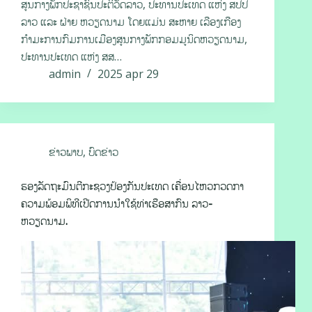
ສູນກາງພັກປະຊາຊົນປະຕິວັດລາວ, ປະທານປະເທດ ແຫ່ງ ສປປ
ລາວ ແລະ ຝ່າຍ ຫວຽດນາມ ໂດຍແມ່ນ ສະຫາຍ ເລືອງເກືອງ
ກໍາມະການກົມການເມືອງສູນກາງພັກກອມມູນິດຫວຽດນາມ,
ປະທານປະເທດ ແຫ່ງ ສສ…
admin
2025 apr 29
ຂ່າວພາບ
,
ບົດຂ່າວ
ຮອງລັດຖະມົນຕີກະຊວງປ້ອງກັນປະເທດ ເຄື່ອນໄຫວກວດກາ
ຄວາມພ້ອມພິທີເປີດການນໍາໃຊ້ທ່າເຮືອສາກົນ ລາວ-
ຫວຽດນາມ.