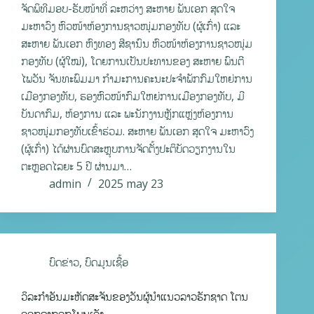
ຈັດພິທີມອບ-ຮັບໜ້າທີ່ ລະຫວ່າງ ສະຫາຍ ພັນເອກ ສຸດໃຈ
ມະຫາວົງ ຫົວໜ້າຫ້ອງການຊາວໜຸ່ມກອງທັບ (ຜູ້ເກົ່າ) ແລະ
ສະຫາຍ ພັນເອກ ຫົງທອງ ສີຊານົນ ຫົວໜ້າຫ້ອງການຊາວໜຸ່ມ
ກອງທັບ (ຜູ້ໃໝ່), ໂດຍການເປັນປະທານຂອງ ສະຫາຍ ພົນຕີ
ໄພວັນ ຈັນທະພົມມາ ກຳມະການຄະນະປະຈໍາພັກກົມໃຫຍ່ການ
ເມືອງກອງທັບ, ຮອງຫົວໜ້າກົມໃຫຍ່ການເມືອງກອງທັບ, ມີ
ບັນດາກົມ, ຫ້ອງການ ແລະ ພະນັກງານຫຼັກແຫຼ່ງຫ້ອງການ
ຊາວໜຸ່ມກອງທັບເຂົ້າຮ່ວມ. ສະຫາຍ ພັນເອກ ສຸດໃຈ ມະຫາວົງ
(ຜູ້ເກົ່າ) ໄດ້ຜ່ານບົດສະຫຼຸບການຈັດຕັ້ງປະຕິບັດວຽກງານໃນ
ຕະຫຼອດໄລຍະ 5 ປີ ຜ່ານມາ…
admin
2025 may 23
ບົດຂ່າວ
,
ບົດມູນເຊື້ອ
ວິລະກຳອັນມະຫັດສະຈັນຂອງວັນຜູ້ນໍາແນວລາວຮັກຊາດ ໂຕນ