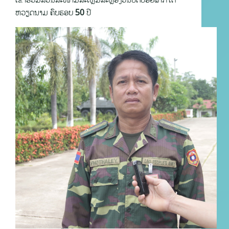
ຫວຽດນາມ ຄົບຮອບ 50 ປີ