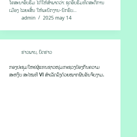
ໂຄສະນາອົບຮົມ ໄດ້ໃຫ້ສຳພາດວ່າ: ຊຸດອົບຮົມທິດສະດີການ
ເມືອງ ໄລຍະສັ້ນ ໃຫ້ພະນັກງານ-ນັກຮົບ…
admin
2025 may 14
ຂ່າວພາບ
,
ບົດຂ່າວ
ກອງປະຊຸມໃຫຍ່ຜູ້ແທນຊາວໜຸ່ມກະຊວງປ້ອງກັນຄວາມ
ສະຫງົບ ສະໄໝທີ VI ສຳເລັດລົງດ້ວຍໝາກຜົນອັນຈົບງາມ.