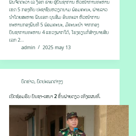
ພົນຈັດຕະວາ ເລ ງັອກ ຮາຍ ຜູ້ບັນຊາການ ຫົວໜ້າການທະຫານ
ເຂດ 5 ກອງທັບ ປະຊາຊົນຫວຽດນາມ ພ້ອມຄະນະ, ຝ່າຍລາວ
ນຳໂດຍສະຫາຍ ພັນເອກ ບຸນສົມ ອິນທະລາ ຫົວໜ້າການ
ທະຫານກອງພົນທີ 5 ພ້ອມຄະນະ, ມີຄະນະນຳ ຈາກກອງ
ບັນຊາການທະຫານ 4 ແຂວງພາກໃຕ້, ໂຮງຮຽນກໍ່ສ້າງນາຍສິບ
ເລກ 2…
admin
2025 may 13
ບົດຂ່າວ
,
ບົດປະເພດຕ່າງໆ
ເປີດຊ້ອມຮົບ ບັນຊາ-ເສນາ 2 ຂັ້ນຝ່າຍດຽວ ເທິງແຜນທີ່.