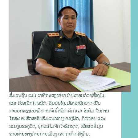
ສື່ມວນຊົນ ແມ່ນເວທີຖະແຫຼງຂ່າວ ທີ່ປະກອບດ້ວຍສື່ສິ່ງພິມ
ແລະ ສື່ເອເລັກໂຕຣນິກ, ສື່ມວນຊົນມີພາລະບົດບາດ ເປັນ
ກະບອກສຽງຂອງອົງການຈັດຕັ້ງພັກ-ລັດ ແລະ ສັງຄົມ ໃນການ
ໂຄສະນາ, ສຶກສາອົບຮົມແນວທາງ ຂອງພັກ, ກົດໝາຍ ແລະ
ລະບຽບຂອງລັດ, ປຸກລະດົມຈິດໃຈຮັກຊາດ, ເຜີຍແຜ່ຂໍ້ມູນ
ຂ່າວສານທາງດ້ານການເມືອງ ເສດຖະກິດ-ສັງຄົມ,