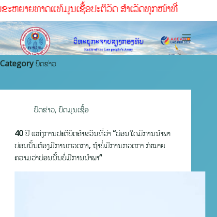
ັດ ສໍາເລັດທຸກໜ້າທ່ີ
Category
ບົດຂ່າວ
ບົດຂ່າວ
,
ບົດມູນເຊື້ອ
40 ປີ ແຫ່ງການປະຕິບັດຄໍາຂວັນທີ່ວ່າ “ບ່ອນໃດມີການນໍາພາ
ບ່ອນນັ້ນຕ້ອງມີການກວດກາ, ຖ້າບໍ່ມີການກວດກາ ກໍໝາຍ
ຄວາມວ່າບ່ອນນັ້ນບໍ່ມີການນໍາພາ”