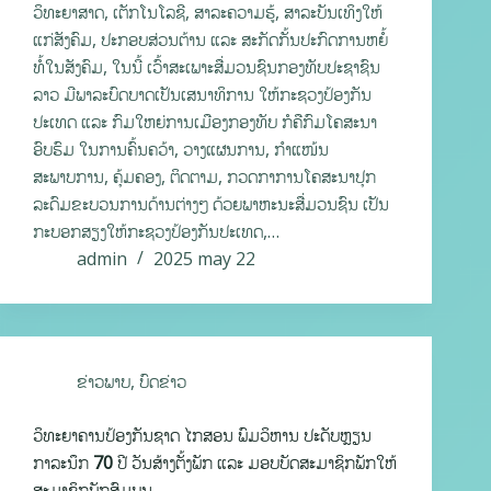
ວິທະຍາສາດ, ເຕັກໂນໂລຊີ, ສາລະຄວາມຮູ້, ສາລະບັນເທິງໃຫ້
ແກ່ສັງຄົມ, ປະກອບສ່ວນຕ້ານ ແລະ ສະກັດກັ້ນປະກົດການຫຍໍ້
ທໍ້ໃນສັງຄົມ, ໃນນີ້ ເວົ້າສະເພາະສື່ມວນຊົນກອງທັບປະຊາຊົນ
ລາວ ມີພາລະບົດບາດເປັນເສນາທິການ ໃຫ້ກະຊວງປ້ອງກັນ
ປະເທດ ແລະ ກົມໃຫຍ່ການເມືອງກອງທັບ ກໍຄືກົມໂຄສະນາ
ອົບຮົມ ໃນການຄົ້ນຄວ້າ, ວາງແຜນການ, ກຳແໜ້ນ
ສະພາບການ, ຄຸ້ມຄອງ, ຕິດຕາມ, ກວດກາການໂຄສະນາປຸກ
ລະດົມຂະບວນການດ້ານຕ່າງໆ ດ້ວຍພາຫະນະສື່ມວນຊົນ ເປັນ
ກະບອກສຽງໃຫ້ກະຊວງປ້ອງກັນປະເທດ,…
admin
2025 may 22
ຂ່າວພາບ
,
ບົດຂ່າວ
ວິທະຍາຄານປ້ອງກັນຊາດ ໄກສອນ ພົມວິຫານ ປະດັບຫຼຽນ
ກາລະນຶກ 70 ປີ ວັນສ້າງຕັ້ງພັກ ແລະ ມອບບັດສະມາຊິກພັກໃຫ້
ສະມາຊິກພັກສົມບູນ