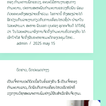
ທອງ ກຳມະການພັກແຂວງ, ຄະນະບໍລິຫານງານສູນກາງ
ກຳມະບານ, ປະທານສະຫະພັນກຳມະບານແຂວງຫົວພັນ ພ້ອມ
ດ້ວຍຄະນະທັງສອງຝ່າຍເຂົ້າຮ່ວມ. ໂອກາດນີ້ ທັງສອງຝ່າຍໄດ້
ຜັດປ່ຽນກັນລາຍງານກ່ຽວກັບການເຄື່ອນໄຫວຊີ້ນຳ-ນຳພາໃນ
ໄລຍະຜ່ານມາ. ສະຫາຍ ພັນເອກ ບຸນຄ່ອງ ອຸດທະຈັນດີ ໄດ້ໃຫ້ຮູ້
ວ່າ: ໃນໄລຍະຜ່ານມາອົງການຈັດຕັ້ງກຳມະບານທົ່ວກອງທັບ ໄດ້
ເອົາໃຈໃສ່ ຈັດຕັ້ງຜັນຂະຫຍາຍມະຕິກອງປະຊຸມໃຫຍ່…
admin
2025 may 15
ບົດຂ່າວ
,
ບົດປະເພດຕ່າງໆ
ເປັນເຈົ້າການປະຕິບັດເນື້ອໃນຂໍ້ແຂ່ງຂັນ 5 ເປັນເຈົ້າຂອງ
ກຳມະບານລາວ, ຕິດພັນກັບການເຄື່ອນໄຫວເຮັດໜ້າທີ່
ວຽກງານວິຊາສະເພາະການພິມຢ່າງມີຜົນສໍາເລັດອັນຈົບງາມ.