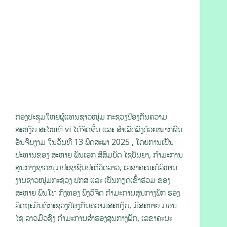
ກອງປະຊຸມໃຫຍ່ຜູ້ແທນຊາວໜຸ່ມ ກະຊວງປ້ອງກັນຄວາມ
ສະຫງົບ ສະໄໝທີ vi ໄດ້ຈັດຂຶ້ນ ແລະ ສຳເລັດລົງດ້ວຍໝາກຜົນ
ອັນຈົບງາມ ໃນວັນທີ 13 ພຶດສະພາ 2025 , ໂດຍການເປັນ
ປະທານຂອງ ສະຫາຍ ພັນເອກ ສີສົມບັດ ໄຊປັນຍາ, ກຳມະການ
ສູນກາງຊາວໜຸ່ມປະຊາຊົນປະຕິວັດລາວ, ເລຂາຄະນະບໍລິຫານ
ງານຊາວໜຸ່ມກະຊວງ ປກສ ແລະ ເປັນກຽດເຂົ້າຮ່ວມ ຂອງ
ສະຫາຍ ພົນໂທ ກົງທອງ ພົງວິຈິດ ກຳມະການສູນກາງພັກ ຮອງ
ລັດຖະມົນຕີກະຊວງປ້ອງກັນຄວາມສະຫງົບ, ມີສະຫາຍ ມອນ
ໄຊ ລາວມົວຊົງ ກຳມະການສໍາຮອງສູນກາງພັກ, ເລຂາຄະນະ