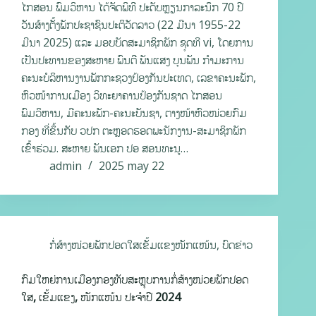
ໄກສອນ ພົມວິຫານ ໄດ້ຈັດພິທີ ປະດັບຫຼຽນກາລະນຶກ 70 ປີ
ວັນສ້າງຕັ້ງພັກປະຊາຊົນປະຕິວັດລາວ (22 ມີນາ 1955-22
ມີນາ 2025) ແລະ ມອບບັດສະມາຊິກພັກ ຊຸດທີ vi, ໂດຍການ
ເປັນປະທານຂອງສະຫາຍ ພົນຕີ ພັນແສງ ບຸນພັນ ກຳມະການ
ຄະນະບໍລິຫານງານພັກກະຊວງປ້ອງກັນປະເທດ, ເລຂາຄະນະພັກ,
ຫົວໜ້າການເມືອງ ວິທະຍາຄານປ້ອງກັນຊາດ ໄກສອນ
ພົມວິຫານ, ມີຄະນະພັກ-ຄະນະບັນຊາ, ຕາງໜ້າຫົວໜ່ວຍກົມ
ກອງ ທີ່ຂຶ້ນກັບ ວປກ ຕະຫຼອດຮອດພະນັກງານ-ສະມາຊິກພັກ
ເຂົ້າຮ່ວມ. ສະຫາຍ ພັນເອກ ປອ ສອນທະນູ…
admin
2025 may 22
ກໍ່ສ້າງໜ່ວຍພັກປອດໃສເຂັ້ມແຂງໜັກແໜ້ນ
,
ບົດຂ່າວ
ກົມໃຫຍ່ການເມືອງກອງທັບສະຫຼຸບການກໍ່ສ້າງໜ່ວຍພັກປອດ
ໃສ, ເຂັ້ມແຂງ, ໜັກແໜ້ນ ປະຈຳປີ 2024