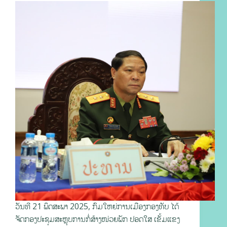
ວັນທີ 21 ພຶດສະພາ 2025, ກົມໃຫຍ່ການເມືອງກອງທັບ ໄດ້
ຈັດກອງປະຊຸມສະຫຼຸບການກໍ່ສ້າງໜ່ວຍພັກ ປອດໃສ ເຂັ້ມແຂງ