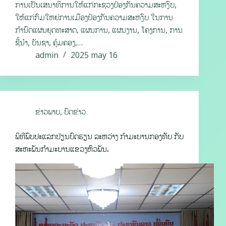
ການເປັນເສນາທິການໃຫ້ແກ່ກະຊວງປ້ອງກັນຄວາມສະຫງົບ,
ໃຫ້ແກ່ກົມໃຫຍ່ການເມືອງປ້ອງກັນຄວາມສະຫງົບ ໃນການ
ກຳນົດແຜນຍຸດທະສາດ, ແຜນການ, ແຜນງານ, ໂຄງການ, ການ
ຊີ້ນໍາ, ບັນຊາ, ຄຸ້ມຄອງ,…
admin
2025 may 16
ຂ່າວພາບ
,
ບົດຂ່າວ
ພິທີພົບປະແລກປ່ຽນບົດຮຽນ ລະຫວ່າງ ກຳມະບານກອງທັບ ກັບ
ສະຫະພັນກຳມະບານແຂວງຫົວພັນ.