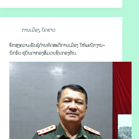
ການເມືອງ
,
ບົດຂ່າວ
ຍົກສູງຄວາມຮັບຮູ້ດ້ານທິດສະດີການເມືອງ ໃຫ້ພະນັກງານ-
ນັກຮົບ ຢູ່ບັນດາກອງສື່ມວນຊົນກອງທັບ.