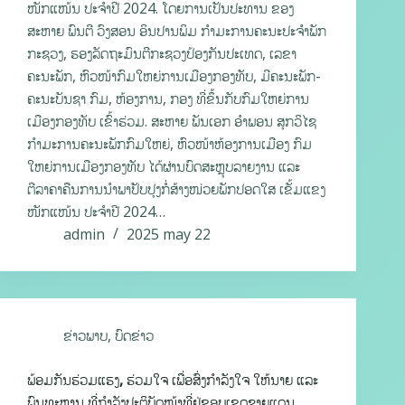
ໜັກແໜ້ນ ປະຈຳປີ 2024. ໂດຍການເປັນປະທານ ຂອງ
ສະຫາຍ ພົນຕີ ວົງສອນ ອິນປານພິມ ກໍາມະການຄະນະປະຈໍາພັກ
ກະຊວງ, ຮອງລັດຖະມົນຕີກະຊວງປ້ອງກັນປະເທດ, ເລຂາ
ຄະນະພັກ, ຫົວໜ້າກົມໃຫຍ່ການເມືອງກອງທັບ, ມີຄະນະພັກ-
ຄະນະບັນຊາ ກົມ, ຫ້ອງການ, ກອງ ທີ່ຂຶ້ນກັບກົມໃຫຍ່ການ
ເມືອງກອງທັບ ເຂົ້າຮ່ວມ. ສະຫາຍ ພັນເອກ ອໍາພອນ ສຸກວິໄຊ
ກໍາມະການຄະນະພັກກົມໃຫຍ່, ຫົວໜ້າຫ້ອງການເມືອງ ກົມ
ໃຫຍ່ການເມືອງກອງທັບ ໄດ້ຜ່ານບົດສະຫຼຸບລາຍງານ ແລະ
ຕີລາຄາຄືນການນໍາພາປັບປຸງກໍ່ສ້າງໜ່ວຍພັກປອດໃສ ເຂັ້ມແຂງ
ໜັກແໜ້ນ ປະຈໍາປີ 2024…
admin
2025 may 22
ຂ່າວພາບ
,
ບົດຂ່າວ
ພ້ອມກັນຮ່ວມແຮງ, ຮ່ວມໃຈ ເພື່ອສົ່ງກໍາລັງໃຈ ໃຫ້ນາຍ ແລະ
ພົນທະຫານ ທີ່ກໍາລັງປະຕິບັດໜ້າທີ່ຢູ່ຂອບເຂດຊາຍແດນ.