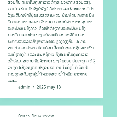
ຮ່ວມກັບ ສະມາຄົມຄຸນຄ່າລາວ ສ້າງຂະບວນການ ຮ່ວມແຮງ,
ຮ່ວມໃຈ ພ້ອມກັນສົ່ງກໍາລັງໃຈໃຫ້ນາຍ ແລະ ພົນທະຫານທີ່ກໍາ
ລັງປະຕິບັດໜ້າທີ່ຢູ່ຂອບເຂດຊາຍແດນ ນໍາພາໂດຍ ສະຫາຍ ພົນ
ຈັດຕະວາ ນາງ ໄພວອນ ອິນທະບຸດ ຄະນະບໍລິຫານງານສູນກາງ
ສະຫະພັນແມ່ຍິງລາວ, ຫົວໜ້າຫ້ອງການສະຫະພັນແມ່ຍິງ
ກອງທັບ ແລະ ທ່ານ ນາງ ແກ້ວມະນີວອນ ຜາລີຂັນ ຮອງ
ປະທານແນວລາວສ້າງຊາດນະຄອນຫຼວງວຽງຈັນ, ປະທານ
ສະມາຄົມຄຸນຄ່າລາວ ພ້ອມດ້ວຍເອື້ອຍນ້ອງສະມາຊິກສະຫະພັນ
ແມ່ຍິງກອງທັບ ແລະ ສະມາຊິກແມ່ຍິງສະມາຄົມຄຸນຄ່າລາວ
ເຂົ້າຮ່ວມ. ສະຫາຍ ພົນຈັດຕະວາ ນາງ ໄພວອນ ອິນທະບຸດ ໃຫ້ຮູ້
ວ່າ ຈຸດປະສົງຂອງການສ້າງຂະບວນການໃນຄັ້ງນີ້ ກໍເພື່ອເປັນ
ການປຸກລະດົມຊຸກຍູ້ນໍ້າໃຈເສຍສະຫຼະນໍ້າໃຈພິລະອາດຫານ
ແລະ…
admin
2025 may 18
ບົດຂ່າວ
,
ບົດປະເພດຕ່າງໆ