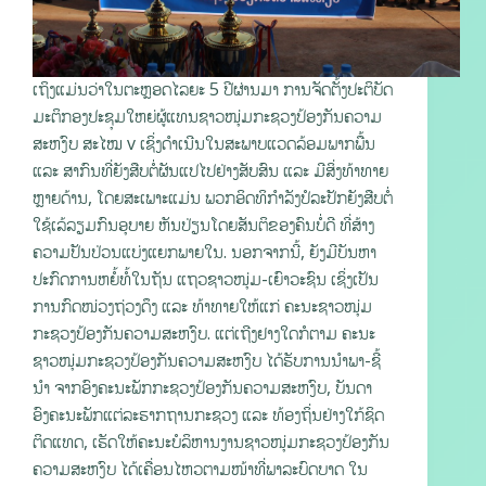
ເຖິງແມ່ນວ່າໃນຕະຫຼອດໄລຍະ 5 ປີຜ່ານມາ ການຈັດຕັ້ງປະຕິບັດ
ມະຕິກອງປະຊຸມໃຫຍ່ຜູ້ແທນຊາວໜຸ່ມກະຊວງປ້ອງກັນຄວາມ
ສະຫງົບ ສະໄໝ v ເຊິ່ງດໍາເນີນໃນສະພາບແວດລ້ອມພາກພື້ນ
ແລະ ສາກົນທີ່ຍັງສືບຕໍ່ຜັນແປໄປຢ່າງສັບສົນ ແລະ ມີສິ່ງທ້າທາຍ
ຫຼາຍດ້ານ, ໂດຍສະເພາະແມ່ນ ພວກອິດທິກຳລັງປໍລະປັກຍັງສືບຕໍ່
ໃຊ້ເລ້ລຽມກົນອຸບາຍ ຫັນປ່ຽນໂດຍສັນຕິຂອງຄົນບໍ່ດີ ທີ່ສ້າງ
ຄວາມປັນປ່ວນແບ່ງແຍກພາຍໃນ. ນອກຈາກນີ້, ຍັງມີບັນຫາ
ປະກົດການຫຍໍ້ທໍ້ໃນຖັນ ແຖວຊາວໜຸ່ມ-ເຍົາວະຊົນ ເຊິ່ງເປັນ
ການກົດໜ່ວງຖ່ວງດຶງ ແລະ ທ້າທາຍໃຫ້ແກ່ ຄະນະຊາວໜຸ່ມ
ກະຊວງປ້ອງກັນຄວາມສະຫງົບ. ແຕ່ເຖີງຢາງໃດກໍຕາມ ຄະນະ
ຊາວໜຸ່ມກະຊວງປ້ອງກັນຄວາມສະຫງົບ ໄດ້ຮັບການນໍາພາ-ຊີ້
ນໍາ ຈາກອົງຄະນະພັກກະຊວງປ້ອງກັນຄວາມສະຫງົບ, ບັນດາ
ອົງຄະນະພັກແຕ່ລະຮາກຖານກະຊວງ ແລະ ທ້ອງຖິ່ນຢ່າງໃກ້ຊິດ
ຕິດແທດ, ເຮັດໃຫ້ຄະນະບໍລິຫານງານຊາວໜຸ່ມກະຊວງປ້ອງກັນ
ຄວາມສະຫງົບ ໄດ້ເຄື່ອນໄຫວຕາມໜ້າທີ່ພາລະບົດບາດ ໃນ