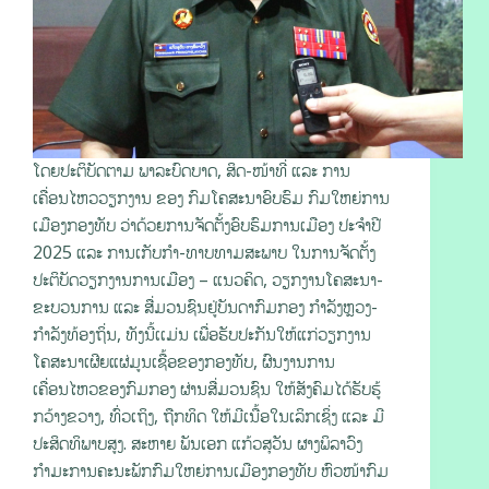
ໂດຍປະຕິບັດຕາມ ພາລະບົດບາດ, ສິດ-ໜ້າທີ່ ແລະ ການ
ເຄື່ອນໄຫວວຽກງານ ຂອງ ກົມໂຄສະນາອົບຮົມ ກົມໃຫຍ່ການ
ເມືອງກອງທັບ ວ່າດ້ວຍການຈັດຕັ້ງອົບຮົມການເມືອງ ປະຈໍາປີ
2025 ແລະ ການເກັບກໍາ-ທາບທາມສະພາບ ໃນການຈັດຕັ້ງ
ປະຕິບັດວຽກງານການເມືອງ – ແນວຄິດ, ວຽກງານໂຄສະນາ-
ຂະບວນການ ແລະ ສື່ມວນຊົນຢູ່ບັນດາກົມກອງ ກຳລັງຫຼວງ-
ກຳລັງທ້ອງຖິ່ນ, ທັງນີ້ເເມ່ນ ເພື່ອຮັບປະກັນໃຫ້ແກ່ວຽກງານ
ໂຄສະນາເຜີຍແຜ່ມູນເຊື້ອຂອງກອງທັບ, ຜົນງານການ
ເຄື່ອນໄຫວຂອງກົມກອງ ຜ່ານສື່ມວນຊົນ ໃຫ້ສັງຄົມໄດ້ຮັບຮູ້
ກວ້າງຂວາງ, ທົ່ວເຖິງ, ຖືກທິດ ໃຫ້ມີເນື້ອໃນເລິກເຊິ່ງ ແລະ ມີ
ປະສິດທິພາບສູງ. ສະຫາຍ ພັນເອກ ແກ້ວສຸວັນ ຜາງພິລາວົງ
ກຳມະການຄະນະພັກກົມໃຫຍ່ການເມືອງກອງທັບ ຫົວໜ້າກົມ