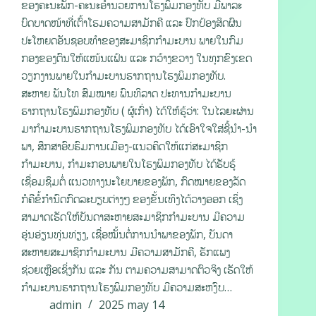
ຂອງຄະນະພັກ-ຄະນະອໍານວຍການໂຮງພິມກອງທັບ ມີພາລະ
ບົດບາດໜ້າທີ່ເຕົ້າໂຮມຄວາມສາມັກຄີ ແລະ ປົກປ້ອງສິດຜົນ
ປະໂຫຍດອັນຊອບທຳຂອງສະມາຊິກກຳມະບານ ພາຍໃນກົມ
ກອງຂອງຕົນໃຫ້ແໜ້ນແຟ້ນ ແລະ ກວ້າງຂວາງ ໃນທຸກຂົງເຂດ
ວຽກງານພາຍໃນກຳມະບານຮາກຖານໂຮງພິມກອງທັບ.
ສະຫາຍ ພັນໂທ ສົມໝາຍ ພົນທິລາດ ປະທານກຳມະບານ
ຮາກຖານໂຮງພິມກອງທັບ ( ຜູ້ເກົ່າ) ໄດ້ໃຫ້ຮູ້ວ່າ: ໃນໄລຍະຜ່ານ
ມາກຳມະບານຮາກຖານໂຮງພິມກອງທັບ ໄດ້ເອົາໃຈໃສ່ຊີ້ນໍາ-ນໍາ
ພາ, ສຶກສາອົບຮົມການເມືອງ-ແນວຄິດໃຫ້ແກ່ສະມາຊິກ
ກຳມະບານ, ກຳມະກອນພາຍໃນໂຮງພິມກອງທັບ ໄດ້ຮັບຮູ້
ເຊື່ອມຊຶມຕໍ່ ແນວທາງນະໂຍບາຍຂອງພັກ, ກົດໝາຍຂອງລັດ
ກໍຄືຂໍ້ກຳນົດກົດລະບຽບຕ່າງໆ ຂອງຂັ້ນເທິງໄດ້ວາງອອກ ເຊິ່ງ
ສາມາດເຮັດໃຫ້ບັນດາສະຫາຍສະມາຊິກກຳມະບານ ມີຄວາມ
ອຸ່ນອ່ຽນທຸ່ນທ່ຽງ, ເຊື່ອໝັ້ນຕໍ່ການນໍາພາຂອງພັກ, ບັນດາ
ສະຫາຍສະມາຊິກກຳມະບານ ມີຄວາມສາມັກຄີ, ຮັກແພງ
ຊ່ວຍເຫຼືອເຊິ່ງກັນ ແລະ ກັນ ຕາມຄວາມສາມາດຕົວຈິງ ເຮັດໃຫ້
ກຳມະບານຮາກຖານໂຮງພິມກອງທັບ ມີຄວາມສະຫງົບ…
admin
2025 may 14