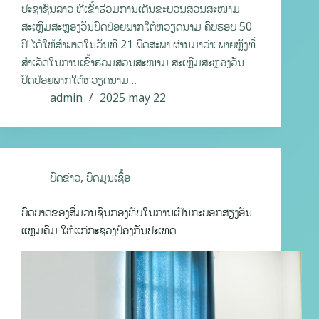
ປະຊາຊົນລາວ ທີ່ເຂົ້າຮ່ວມການເດີນຂະບວນສວນສະໜາມ
ສະເຫຼີມສະຫຼອງວັນປົດປ່ອຍພາກໃຕ້ຫວຽດນາມ ຄົບຮອບ 50
ປີ ໄດ້ໃຫ້ສຳພາດໃນວັນທີ 21 ພຶດສະພາ ຜ່ານມາວ່າ: ພາຍຫຼັງທີ່
ສຳເລັດໃນການເຂົ້າຮ່ວມສວນສະໜາມ ສະເຫຼີມສະຫຼອງວັນ
ປົດປ່ອຍພາກໃຕ້ຫວຽດນາມ…
admin
2025 may 22
ບົດຂ່າວ
,
ບົດມູນເຊື້ອ
ບົດບາດຂອງສື່ມວນຊົນກອງທັບໃນການເປັນກະບອກສຽງອັນ
ແຫຼມຄົມ ໃຫ້ແກ່ກະຊວງປ້ອງກັນປະເທດ