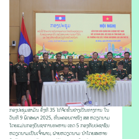
ກອງປະຊຸມສາມັນ ຄັ້ງທີ 35 ໄດ້ຈັດຂຶ້ນຢ່າງເປັນທາງການ ໃນ
ວັນທີ 9 ພຶດສະພາ 2025, ທີ່ນະຄອນດາໜັງ ສສ ຫວຽດນາມ
ໂດຍແມ່ນກອງບັນຊາການທະຫານ ເຂດ 5 ກອງທັບປະຊາຊົນ
ຫວຽດນາມເປັນເຈົ້າພາບ, ຝ່າຍຫວຽດນາມ ນຳໂດຍສະຫາຍ