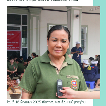
ວັນທີ 16 ພຶດສະພາ 2025 ຫ້ອງການສະຫະພັນແມ່ຍິງກອງທັບ