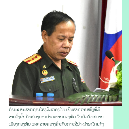
ກຳມະບານຮາກຖານໂຮງພິມກອງທັບ ເປັນຮາກຖານໜຶ່ງທີ່ມີ
ສາຍຕັ້ງຂຶ້ນກັບຫ້ອງການກຳມະບານກອງທັບ ໃນກົມໃຫຍ່ການ
ເມືອງກອງທັບ ແລະ ສາຍຂວາງຂຶ້ນກັບການຊີ້ນໍາ-ນໍາພາໂດຍກົງ