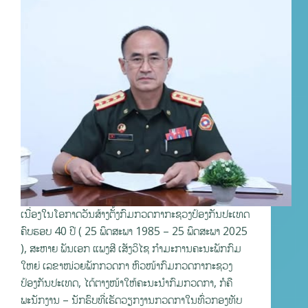
ເນື່ອງໃນໂອກາດວັນສ້າງຕັ້ງກົມກວດກາກະຊວງປ້ອງກັນປະເທດ
ຄົບຮອບ 40 ປີ ( 25 ພຶດສະພາ 1985 – 25 ພຶດສະພາ 2025
), ສະຫາຍ ພັນເອກ ແພງສີ ເສັງວິໄຊ ກໍາມະການຄະນະພັກກົມ
ໃຫຍ່ ເລຂາໜ່ວຍພັກກວດກາ ຫົວໜ້າກົມກວດກາກະຊວງ
ປ້ອງກັນປະເທດ, ໄດ້ຕາງໜ້າໃຫ້ຄະນະນໍາກົມກວດກາ, ກໍຄື
ພະນັກງານ – ນັກຮົບທີ່ເຮັດວຽກງານກວດກາໃນທົ່ວກອງທັບ