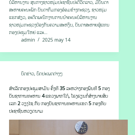
ບໍລິຫານງານ ສູນກາງຊາວໜຸ່ມປະຊາຊົນປະຕິວັດລາວ, ມີບັນດາ
ສະຫາຍຄະນະພັກ ບັນດາກົມກອງອ້ອມຂ້າງກະຊວງ, ຊາວໜຸ່ມ
ແຮກສ່ຽວ, ອະດີດພະນັກງານການນໍາຄະນະບໍລິຫານງານ
ຊາວໜຸ່ມກະຊວງປ້ອງກັນຄວາມສະຫງົບ, ບັນດາສະຫາຍຜູ້ແທນ
ກອງປະຊຸມໃຫຍ່ ແລະ…
admin
2025 may 14
ບົດຂ່າວ
,
ບົດປະເພດຕ່າງໆ
ສຳເລັດກອງປະຊຸມສາມັນ ຄັ້ງທີ 35 ລະຫວ່າງກອງພົນທີ 5 ກອງ
ບັນຊາການທະຫານ 4 ແຂວງພາກໃຕ້, ໂຮງຮຽນກໍ່ສ້າງນາຍສິບ
ເລກ 2 ວຽງໄຊ ກັບ ກອງບັນຊາການທະຫານເຂດ 5 ກອງທັບ
ປະຊາຊົນຫວຽດນາມ