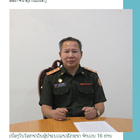
ອອກຈາກຄຸກໂພນເຄັງ
ເນື່ອງໃນໂອກາດວັນຜູ້ນໍາແນວລາວຮັກຊາດ ຈຳນວນ 16 ທ່ານ