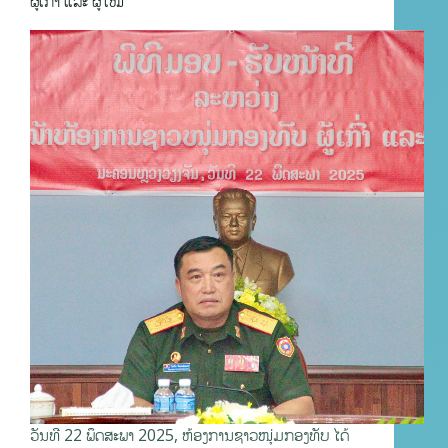
ຜູ້ເກົ່າ ແລະ ຜູ້ໃໝ່
ວັນທີ 22 ພຶດສະພາ 2025, ຫ້ອງການຊາວໜຸ່ມກອງທັບ ໄດ້