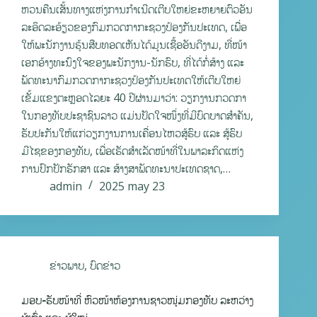
ຫວນຄືນເສັ້ນທາງແຫ່ງການກໍາເນີດເຕີບໃຫຍ່ຂະຫຍາຍຕົວອັນ
ລະອິດລະອ້ຽວຂອງກົມກວດກາກະຊວງປ້ອງກັນປະເທດ, ເພື່ອ
ໃຫ້ພະນັກງານຮຸ້ນສືບທອດເຫັນໄດ້ມູນເຊື້ອອັນດີງາມ, ທີ່ໜ້າ
ເອກອ້າງທະນົງໃຈຂອງພະນັກງານ-ນັກຮົບ, ທີ່ໄດ້ກໍ່ສ້າງ ແລະ
ພັດທະນາກົມກວດກາກະຊວງປ້ອງກັນປະເທດໃຫ້ເຕີບໃຫຍ່
ເຂັ້ມແຂງຕະຫຼອດໄລຍະ 40 ປີຜ່ານມາວ່າ: ວຽກງານກວດກາ
ໃນກອງທັບປະຊາຊົນລາວ ແມ່ນປັດໃຈໜຶ່ງທີ່ມີບົດບາດສຳຄັນ,
ຮັບປະກັນໃຫ້ແກ່ວຽກງານການເຄື່ອນໄຫວສູ້ຮົບ ແລະ ສູ້ຮົບ
ມີໄຊຂອງກອງທັບ, ເພື່ອເຮັດສໍາເລັດໜ້າທີ່ໃນພາລະກິດແຫ່ງ
ການປົກປັກຮັກສາ ແລະ ສ້າງສາພັດທະນາປະເທດຊາດ,…
admin
2025 may 23
ຂ່າວພາບ
,
ບົດຂ່າວ
ມອບ-ຮັບໜ້າທີ່ ຫົວໜ້າຫ້ອງການຊາວໜຸ່ມກອງທັບ ລະຫວ່າງ