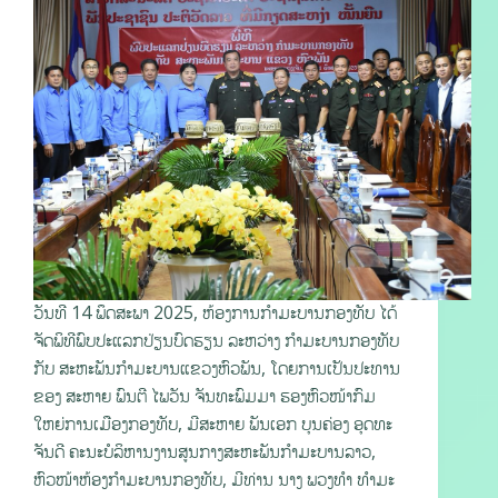
ວັນທີ 14 ພຶດສະພາ 2025, ຫ້ອງການກຳມະບານກອງທັບ ໄດ້
ຈັດພິທີພົບປະແລກປ່ຽນບົດຮຽນ ລະຫວ່າງ ກຳມະບານກອງທັບ
ກັບ ສະຫະພັນກຳມະບານແຂວງຫົວພັນ, ໂດຍການເປັນປະທານ
ຂອງ ສະຫາຍ ພົນຕີ ໄພວັນ ຈັນທະພົມມາ ຮອງຫົວໜ້າກົມ
ໃຫຍ່ການເມືອງກອງທັບ, ມີສະຫາຍ ພັນເອກ ບຸນຄ່ອງ ອຸດທະ
ຈັນດີ ຄະນະບໍລິຫານງານສູນກາງສະຫະພັນກຳມະບານລາວ,
ຫົວໜ້າຫ້ອງກຳມະບານກອງທັບ, ມີທ່ານ ນາງ ພວງທຳ ທຳມະ