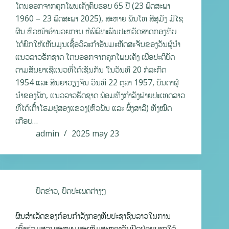
ໂຕນອອກຈາກຄຸກໂພນເຄັງຄົບຮອບ 65 ປີ (23 ພຶດສະພາ
1960 – 23 ພຶດສະພາ 2025), ສະຫາຍ ພັນໂທ ສີສຸມັງ ມີໄຊ
ຜົນ ຫົວໜ້າອຳນວຍການ ຫໍພິພິທະພັນປະຫວັດສາດກອງທັບ
ໄດ້ຍົກໃຫ້ເຫັນມູນເຊື້ອວິລະກຳອັນມະຫັດສະຈັນຂອງວັນຜູ້ນໍາ
ແນວລາວຮັກຊາດ ໂຕນອອກຈາກຄຸກໂພນເຄັງ ເພື່ອປະຕິບັດ
ຕາມສັນຍາເຊີແນວທີ່ໄດ້ເຊັນກັນ ໃນວັນທີ 20 ກໍລະກົດ
1954 ແລະ ສັນຍາວຽງຈັນ ວັນທີ 22 ຕຸລາ 1957, ບັນດາຜູ້
ນໍາຂອງພັກ, ແນວລາວຮັດຊາດ ພ້ອມທັງກໍາລັງຝ່າຍປະເທດລາວ
ທີ່ໄດ້ເຕົ້າໂຮມຢູ່ສອງແຂວງ(ຫົວພັນ ແລະ ຜົ້ງສາລີ) ທັງໝົດ
ເກືອບ…
admin
2025 may 23
ບົດຂ່າວ
,
ບົດປະເພດຕ່າງໆ
ຜົນສຳເລັດຂອງກ້ອນກຳລັງກອງທັບປະຊາຊົນລາວໃນການ
ເຂົ້າຮ່ວມສວນສະໜາມສະເຫຼີມສະຫຼອງວັນປົດປ່ອຍພາກໃຕ້