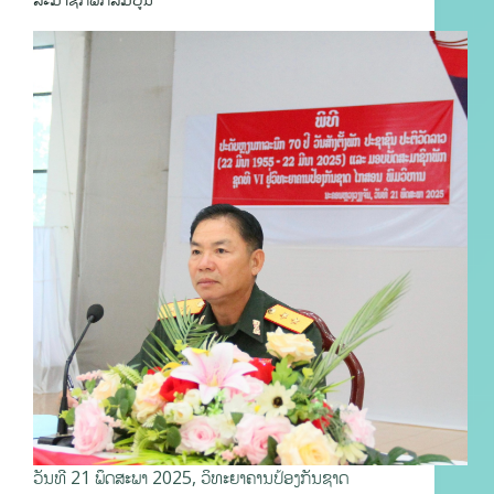
ວັນທີ 21 ພຶດສະພາ 2025, ວິທະຍາຄານປ້ອງກັນຊາດ