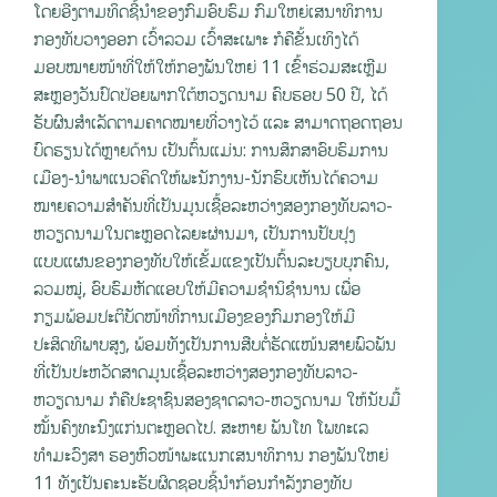
ໂດຍອີງຕາມທິດຊີ້ນໍາຂອງກົມອົບຮົມ ກົມໃຫຍ່ເສນາທິການ
ກອງທັບວາງອອກ ເວົ້າລວມ ເວົ້າສະເພາະ ກໍຄືຂັ້ນເທິງໄດ້
ມອບໝາຍໜ້າທີ່ໃຫ້ໃຫ້ກອງພັນໃຫຍ່ 11 ເຂົ້າຮ່ວມສະເຫຼີມ
ສະຫຼອງວັນປົດປ່ອຍພາກໃຕ້ຫວຽດນາມ ຄົບຮອບ 50 ປີ, ໄດ້
ຮັບຜົນສຳເລັດຕາມຄາດໝາຍທີ່ວາງໄວ້ ແລະ ສາມາດຖອດຖອນ
ບົດຮຽນໄດ້ຫຼາຍດ້ານ ເປັນຕົ້ນແມ່ນ: ການສຶກສາອົບຮົມການ
ເມືອງ-ນໍາພາແນວຄິດໃຫ້ພະນັກງານ-ນັກຮົບເຫັນໄດ້ຄວາມ
ໝາຍຄວາມສຳຄັນທີ່ເປັນມູນເຊື້ອລະຫວ່າງສອງກອງທັບລາວ-
ຫວຽດນາມໃນຕະຫຼອດໄລຍະຜ່ານມາ, ເປັນການປັບປຸງ
ແບບແຜນຂອງກອງທັບໃຫ້ເຂັ້ມແຂງເປັນຕົ້ນລະບຽບບຸກຄົນ,
ລວມໝູ່, ອົບຮົມຫັດແອບໃຫ້ມີຄວາມຊໍານິຊໍານານ ເພື່ອ
ກຽມພ້ອມປະຕິບັດໜ້າທີ່ການເມືອງຂອງກົມກອງໃຫ້ມີ
ປະສິດທິພາບສູງ, ພ້ອມທັງເປັນການສືບຕໍ່ຮັດແໜ້ນສາຍພົວພັນ
ທີ່ເປັນປະຫວັດສາດມູນເຊື້ອລະຫວ່າງສອງກອງທັບລາວ-
ຫວຽດນາມ ກໍຄືປະຊາຊົນສອງຊາດລາວ-ຫວຽດນາມ ໃຫ້ນັບມື້
ໝັ້ນຄົງທະນົງແກ່ນຕະຫຼອດໄປ. ສະຫາຍ ພັນໂທ ໂພທະເລ
ທໍາມະວົງສາ ຮອງຫົວໜ້າພະແນກເສນາທິການ ກອງພັນໃຫຍ່
11 ທັງເປັນຄະນະຮັບຜິດຊອບຊີ້ນຳກ້ອນກຳລັງກອງທັບ