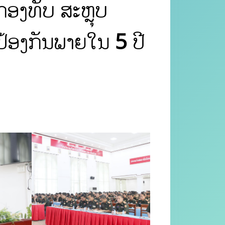
ອງທັບ ສະຫຼຸບ
ອງກັນພາຍໃນ 5 ປີ