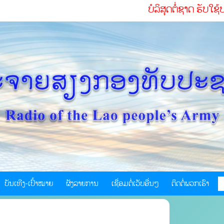
ບໍລິສຸດຕໍ່ຊາດ ຮັບໃຊ້ປະຊາຊົນຢ່າງສຸ
ບັນເທີງ-ເປົ້າໝາຍ
ຜັງລາຍການ
ເຊື່ອມຕໍ່ເວັບອື່ນໆ
ຕິດຕໍ່ພວກເຮົາ