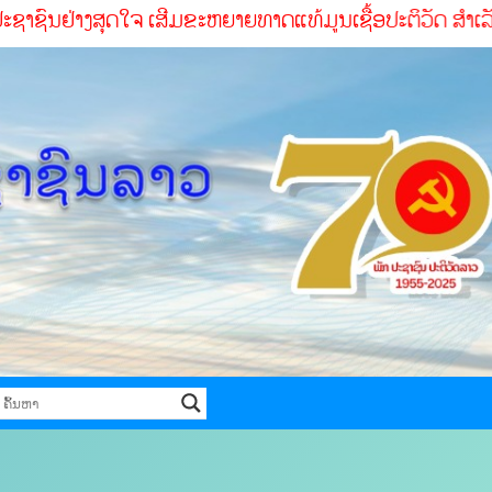
ດໃຈ ເສີມຂະຫຍາຍທາດແທ້ມູນເຊື້ອປະຕິວັດ ສໍາເລັດທຸກໜ້າທ່ີ