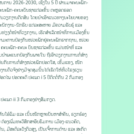
ຜນການ 2026-2030, ເຊິ່ງໃນ 5 ປີ ຜ່ານມາຄະນະພັກ-
ຄະນະພັກ-ຄະນະບັນຊາແຕ່ລະຂັ້ນ ຕະຫຼອດຮອດ
 ເປັນວຽກງານຕັດສິນ ໂດຍນໍາເອົາແນວທາງນະໂຍບາຍຂອງ
ພະນັກງານ-ນັກຮົບ ແຕ່ລະສະຫາຍ ມີຄວາມຮັບຮູ້ ແລະ
່ຽງຕໍ່ໜ້າທີ່ວຽກງານ, ເຮັດສຳເລັດໜ້າທີ່ການເມືອງຂັ້ນ
ໍາມະການປ້ອງກັນໜ່ວຍພັກຢູ່ຄະນະພັກຮາກຖານ, ໜ່ວຍ
ະນະພັກ-ຄະນະ ບັນຊາແຕ່ລະຂັ້ນ ແມ່ນໜ້າທີ່ ແລະ
ນໍາພະແນກປ້ອງກັນພາຍໃນ ຖືເອົາວຽກງານການກໍ່ສ້າງ
ນກັບການກໍ່ສ້າງໜ່ວຍພັກປອດໃສ, ເຂັ້ມແຂງ, ໜັກ
ານຕົວຈິງຢ່າງມີຈຸດສຸມນັ້ນໄດ້ເຮັດໃຫ້ທົ່ວໂຮງຮຽນ
ໄພ ປອດຄະດີ ປະເພດ i 5 ປີຕິດຕໍ່ກັນ 2 ກົມກອງ
 ປະເພດ ii 3 ກົມກອງຢ່າງສົມກຽດ.
ຫັນໂອ້ລົມ ແລະ ເນັ້ນໜັກຫຼາຍບັນຫາສຳຄັນ, ຮຽກຮ້ອງ
ຕ້ອງເພີ່ມທະວີສຶກສາອົບຮົມການ ເມືອງ-ແນວຄິດ,
, ມີສະຕິລະວັງຕົວສູງ, ເປັນເຈົ້າການຕ້ານ ແລະ ສະກັດ