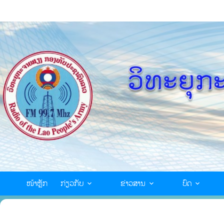
ໜ້າຫຼັກ
ກ່ຽວກັບ
ຂ່າວສານ
ບົດ