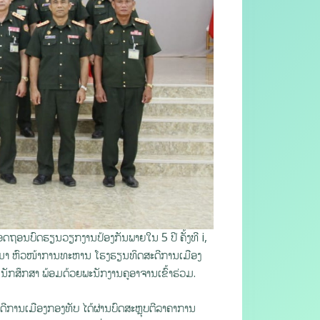
ອດຖອນບົດຮຽນວຽກງານປ້ອງກັນພາຍໃນ 5 ປີ ຄັ້ງທີ i,
ີມາ ຫົວໜ້າການທະຫານ ໂຮງຮຽນທິດສະດີການເມືອງ
ັກສຶກສາ ພ້ອມດ້ວຍພະນັກງານຄູອາຈານເຂົ້າຮ່ວມ.
ີການເມືອງກອງທັບ ໄດ້ຜ່ານບົດສະຫຼຸບຕີລາຄາການ