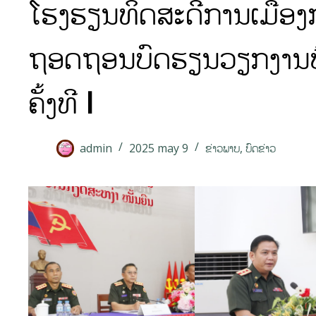
ໂຮງຮຽນທິດສະດີການເມືອງກ
ຖອດຖອນບົດຮຽນວຽກງານປ້
ຄັ້ງທີ I
admin
2025 may 9
ຂ່າວພາບ
,
ບົດຂ່າວ