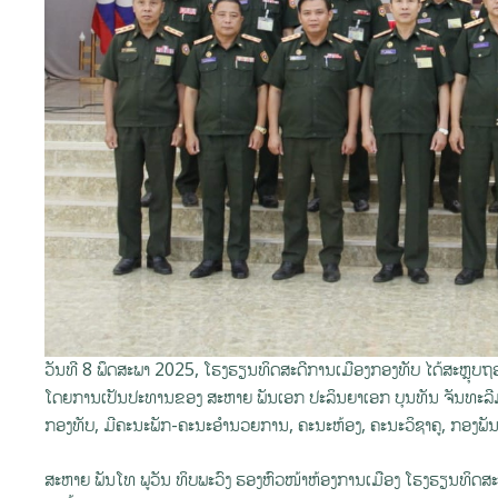
ວັນທີ 8 ພຶດສະພາ 2025, ໂຮງຮຽນທິດສະດີການເມືອງກອງທັບ ໄດ້ສະຫຼຸບຖ
ໂດຍການເປັນປະທານຂອງ ສະຫາຍ ພັນເອກ ປະລິນຍາເອກ ບຸນທັນ ຈັນທະລ
ກອງທັບ, ມີຄະນະພັກ-ຄະນະອຳນວຍການ, ຄະນະຫ້ອງ, ຄະນະວິຊາຄູ, ກອງພັນນ
ສະຫາຍ ພັນໂທ ພູວັນ ທິບພະວົງ ຮອງຫົວໜ້າຫ້ອງການເມືອງ ໂຮງຮຽນທິດສະດ