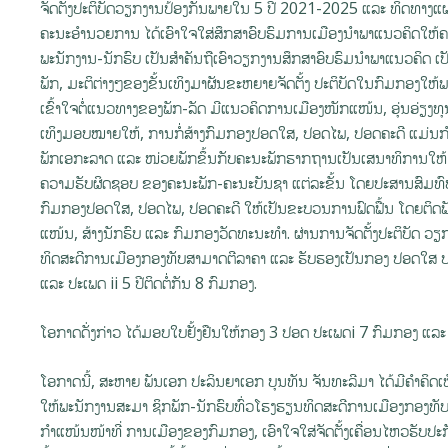
ຈັດຕັ້ງປະຕິບັດວຽກງານປ້ອງກັນພາຍໃນ 5 ປີ 2021-2025 ແລະ ທິດທາງແ
ຄະນະອໍານວຍການ ໄດ້ເອົາໃຈໃສ່ສຶກສາອົບຮົມການເມືອງນໍາພາແນວຄິດໃຫ້
ພະນັກງານ-ນັກຮົບ ເປັນສໍາຄັນຖືເອົາວຽກງານສຶກສາອົບຮົມນໍາພາແນວຄິດ
ພັກ, ມະຕິຕ່າງໆຂອງຂັ້ນເທິງມາຜັນຂະຫຍາຍຈັດຕັ້ງ ປະຕິບັດໃນກົມກອງໃຫ້
ເຂົ້າໃຈຕໍ່ແນວທາງຂອງພັກ-ລັດ ມີແນວຄິດການເມືອງໜັກແໜ້ນ, ອຸ່ນອ່ຽງທຸນທ
ເທິງມອບໝາຍໃຫ້, ການກໍ່ສ້າງກົມກອງປອດໃສ, ປອດໄພ, ປອດຄະດີ ແມ່ນກ
ພັກເອກະລາດ ແລະ ໜ່ວຍພັກຂຶ້ນກັບຄະນະພັກຮາກຖານເປັນເສນາທິການໃຫ້ ຄ
ຄວາມຮັບຜິດຊອບ ຂອງຄະນະພັກ-ຄະນະບັນຊາ ແຕ່ລະຂັ້ນ ໂດຍປະສານສົມທົບ
ກົມກອງປອດໃສ, ປອດໄພ, ປອດຄະດີ ໃຫ້ເປັນຂະບວນການຟົດຟື້ນ ໂດຍຕິດພັ
ແໜ້ນ, ສ້າງນັກຮົບ ແລະ ກົມກອງວັດທະນະທຳ. ຜ່ານການຈັດຕັ້ງປະຕິບັດ ວຽກງ
ທິດສະດີການເມືອງກອງທັບສາມາດຕີລາຄາ ແລະ ຮັບຮອງເປັນກອງ ປອດໃສ ປອດ
ແລະ ປະເພດ ii 5 ປີຕິດຕໍ່ກັນ 8 ກົມກອງ.
ໂອກາດດັ່ງກ່າວ ໄດ້ມອບໃບຢັ້ງຢືນໃຫ້ກອງ 3 ປອດ ປະເພດi 7 ກົມກອງ ແລະ
ໂອກາດນີ້, ສະຫາຍ ພັນເອກ ປະລິນຍາເອກ ບຸນທັນ ຈັນທະລີມາ ໄດ້ມີຄຳຄິດເ
ໃຫ້ພະນັກງານສະມາ ຊິກພັກ-ນັກຮົບທົ່ວໂຮງຮຽນທິດສະດີການເມືອງກອງທັບ 
ກຳແໜ້ນໜ້າທີ່ ການເມືອງຂອງກົມກອງ, ເອົາໃຈໃສ່ຈັດຕັ້ງເຄື່ອນໄຫວຮັບປະກັນ