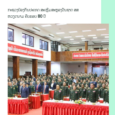
ກະຊວງປ້ອງກັນປະເທດ ສະເຫຼີມສະຫຼອງວັນຊາດ ສສ
ຫວຽດນາມ ຄົບຮອບ 80 ປີ