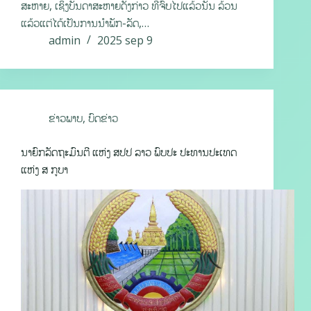
ສະຫາຍ, ເຊິ່ງບັນດາສະຫາຍດັ່ງກ່າວ ທີ່ຈົບໄປແລ້ວນັ້ນ ລ້ວນ
ແລ້ວແຕ່ໄດ້ເປັນການນໍາພັກ-ລັດ,…
admin
2025 sep 9
ຂ່າວພາບ
,
ບົດຂ່າວ
ນາຍົກລັດຖະມົນຕີ ແຫ່ງ ສປປ ລາວ ພົບປະ ປະທານປະເທດ
ແຫ່ງ ສ ກູບາ