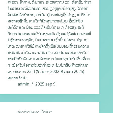
ກະຊວງ, ອົງການ, ກົມກອງ, ຂະແໜງການ ແລະ ທ້ອງຖິ່ນຕ່າງໆ
ໃນຂອບເຂດທົ່ວປະເທດ, ສ່ວນຫຼວງຫຼາຍມີອາຍຸສູງ, ໄດ້ອອກ
ພັກຜ່ອນຮັບບຳນານ, ບຳເນັດ ຢູ່ຕາມທ້ອງຖິ່ນຕ່າງໆ, ແຕ່ບັນດາ
ສະຫາຍເຫຼົ່ານັ້ນຍາມໃດກໍຍົກສູງທາດແທ້ມູນເຊື້ອນັກຮົບ
ປະຕິວັດ ແລະ ພ້ອມແລ້ວທີ່ຈະສືບຕໍ່ທຸ່ມເທເຫື່ອແຮງ, ສະຕິ
ປັນຍາປະກອບສ່ວນເຂົ້າໃນພາລະກິດປ່ຽນແປງໃໝ່ຮອບດ້ານທີ່
ມີຫຼັກການຂອງພັກ, ບັນດາສະຫາຍເຫຼົ່ານັ້ນມີຄວາມມຸ້ງມາດ
ປາຖະໜາຢາກໃຫ້ມີການຈັດຕັ້ງເພື່ອເປັນບ່ອນເຕົ້າໂຮມຄວາມ
ສາມັກຄີ, ເຕົ້າໂຮມຄວາມຄິດເຫັນ ເພື່ອປະກອບສ່ວນເຂົ້າໃນ
ການປົກປັກຮັກສາ ແລະ ພັດທະນາປະເທດຊາດໃຫ້ດີຂຶ້ນເລື້ອຍ
ໆ. ເນື່ອງໃນໂອກາດວັນສ້າງຕັ້ງສະຫະພັນນັກຮົບເກົ່າແຫ່ງຊາດ
ລາວ ຄົບຮອບ 23 ປີ (9 ກັນຍາ 2002-9 ກັນຍາ 2025)
ສະຫາຍ ພົນໂທ…
admin
2025 sep 9
ຂ່າວຕ່າງປະເທດ
,
ບົດຂ່າວ