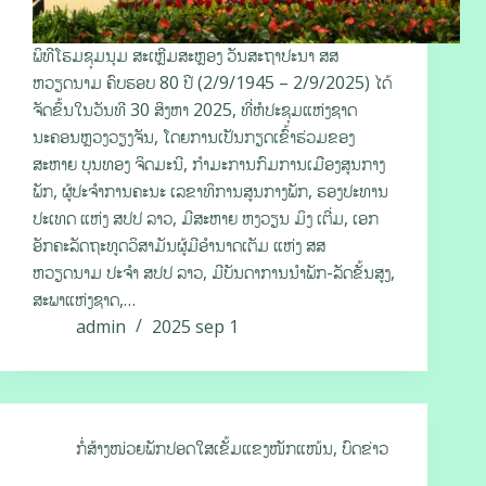
ພິທີໂຮມຊຸມນຸມ ສະເຫຼີມສະຫຼອງ ວັນສະຖາປະນາ ສສ
ຫວຽດນາມ ຄົບຮອບ 80 ປີ (2/9/1945 – 2/9/2025) ໄດ້
ຈັດຂຶ້ນໃນວັນທີ 30 ສິງຫາ 2025, ທີ່ຫໍປະຊຸມແຫ່ງຊາດ
ນະຄອນຫຼວງວຽງຈັນ, ໂດຍການເປັນກຽດເຂົ້າຮ່ວມຂອງ
ສະຫາຍ ບຸນທອງ ຈິດມະນີ, ກຳມະການກົມການເມືອງສູນກາງ
ພັກ, ຜູ້ປະຈຳການຄະນະ ເລຂາທິການສູນກາງພັກ, ຮອງປະທານ
ປະເທດ ແຫ່ງ ສປປ ລາວ, ມີສະຫາຍ ຫງວຽນ ມິງ ເຕີ່ມ, ເອກ
ອັກຄະລັດຖະທູດວິສາມັນຜູ້ມີອຳນາດເຕັມ ແຫ່ງ ສສ
ຫວຽດນາມ ປະຈຳ ສປປ ລາວ, ມີບັນດາການນໍາພັກ-ລັດຂັ້ນສູງ,
ສະພາແຫ່ງຊາດ,…
admin
2025 sep 1
ກໍ່ສ້າງໜ່ວຍພັກປອດໃສເຂັ້ມແຂງໜັກແໜ້ນ
,
ບົດຂ່າວ