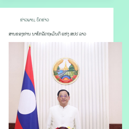
ຂ່າວພາບ
,
ບົດຂ່າວ
ສານຂອງທ່ານ ນາຍົກລັດຖະມົນຕີ ແຫ່ງ ສປປ ລາວ