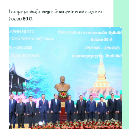
ໂຮມຊຸມນຸມ ສະເຫຼີມສະຫຼອງ ວັນສະຖາປະນາ ສສ ຫວຽດນາມ
ຄົບຮອບ 80 ປີ.