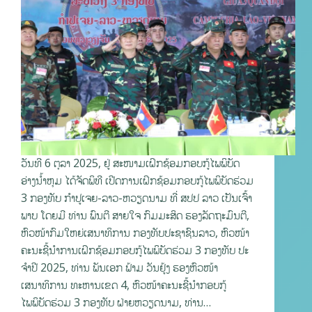
ວັນທີ 6 ຕຸລາ 2025, ຢູ່ ສະໜາມເຝິກຊ້ອມກອບກູ້ໄພພິບັດ
ອ່າງນໍ້າຫຸມ ໄດ້ຈັດພິທີ ເປີດການເຝິກຊ້ອມກອບກູ້ໄພພິບັດຮ່ວມ
3 ກອງທັບ ກໍາປູເຈຍ-ລາວ-ຫວຽດນາມ ທີ່ ສປປ ລາວ ເປັນເຈົ້າ
ພາບ ໂດຍມີ ທ່ານ ພົນຕີ ສາຍໃຈ ກົມມະສິດ ຮອງລັດຖະມົນຕີ,
ຫົວໜ້າກົມໃຫຍ່ເສນາທິການ ກອງທັບປະຊາຊົນລາວ, ຫົວໜ້າ
ຄະນະຊີ້ນໍາການເຝິກຊ້ອມກອບກູ້ໄພພິບັດຮ່ວມ 3 ກອງທັບ ປະ
ຈໍາປີ 2025, ທ່ານ ພັນເອກ ຟ້າມ ວັນຢູ້ງ ຮອງຫົວໜ້າ
ເສນາທິການ ທະຫານເຂດ 4, ຫົວໜ້າຄະນະຊີ້ນໍາກອບກູ້
ໄພພິບັດຮ່ວມ 3 ກອງທັບ ຝ່າຍຫວຽດນາມ, ທ່ານ…