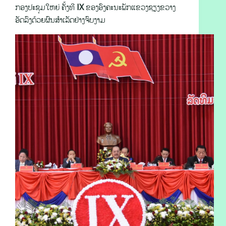
ກອງປະຊຸມໃຫຍ່ ຄັ້ງທີ IX ຂອງອົງຄະນະພັກແຂວງຊຽງຂວາງ
ອັດລົງດ້ວຍຜົນສຳເລັດຢ່າງຈົບງາມ