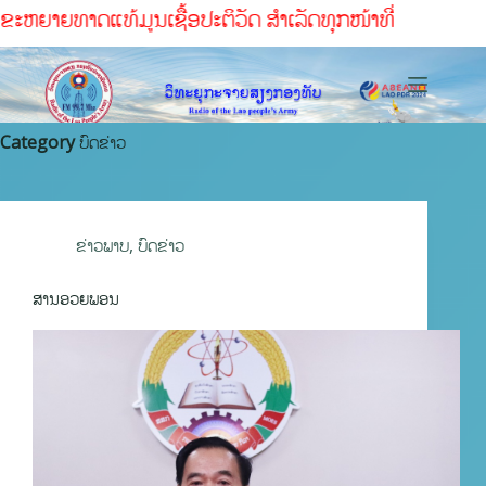
ອປະຕິວັດ ສໍາເລັດທຸກໜ້າທ່ີ
Category
ບົດຂ່າວ
ຂ່າວພາບ
,
ບົດຂ່າວ
ສານອວຍພອນ