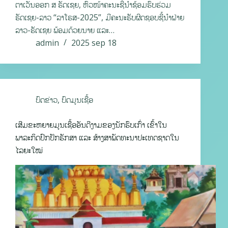
ຕາເວັນອອກ ສ ຣັດເຊຍ, ຫົວໜ້າຄະນະຊີ້ນໍາຊ້ອມຮົບຮ່ວມ
ຣັດເຊຍ-ລາວ “ລາໂຣສ-2025”, ມີຄະນະຮັບຜິດຊອບຊີ້ນຳຝ່າຍ
ລາວ-ຣັດເຊຍ ພ້ອມດ້ວຍນາຍ ແລະ…
admin
2025 sep 18
ບົດຂ່າວ
,
ບົດມູນເຊື້ອ
ເສີມຂະຫຍາຍມູນເຊື້ອອັນດີງາມຂອງນັກຮົບເກົ່າ ເຂົ້າໃນ
ພາລະກິດປົກປັກຮັກສາ ແລະ ສ້າງສາພັດທະນາປະເທດຊາດໃນ
ໄລຍະໃໝ່