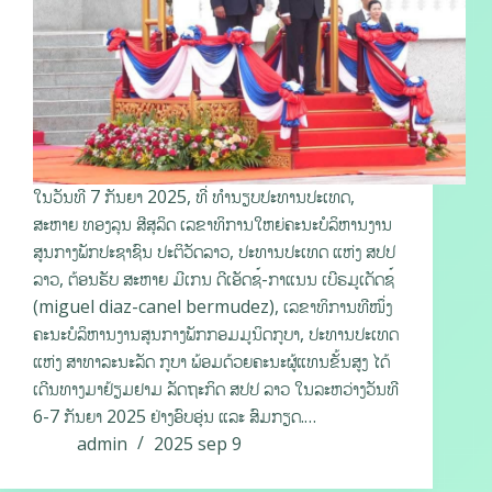
ໃນວັນທີ 7 ກັນຍາ 2025, ທີ່ ທໍານຽບປະທານປະເທດ,
ສະຫາຍ ທອງລຸນ ສີສຸລິດ ເລຂາທິການໃຫຍ່ຄະນະບໍລິຫານງານ
ສູນກາງພັກປະຊາຊົນ ປະຕິວັດລາວ, ປະທານປະເທດ ແຫ່ງ ສປປ
ລາວ, ຕ້ອນຮັບ ສະຫາຍ ມີເກນ ດີເອັດຊ໌-ກາແນນ ເບີຣມູເດັດຊ໌
(miguel diaz-canel bermudez), ເລຂາທິການທີໜຶ່ງ
ຄະນະບໍລິຫານງານສູນກາງພັກກອມມູນິດກູບາ, ປະທານປະເທດ
ແຫ່ງ ສາທາລະນະລັດ ກູບາ ພ້ອມດ້ວຍຄະນະຜູ້ແທນຂັ້ນສູງ ໄດ້
ເດີນທາງມາຢ້ຽມຢາມ ລັດຖະກິດ ສປປ ລາວ ໃນລະຫວ່າງວັນທີ
6-7 ກັນຍາ 2025 ຢ່າງອົບອຸ່ນ ແລະ ສົມກຽດ.…
admin
2025 sep 9