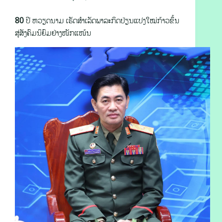
80 ປີ ຫວຽດນາມ ເຮັດສຳເລັດພາລະກິດປ່ຽນແປງໃໝ່ກ້າວຂຶ້ນ
ສູ່ສັງຄົມນິຍົມຢ່າງໜັກແໜ້ນ