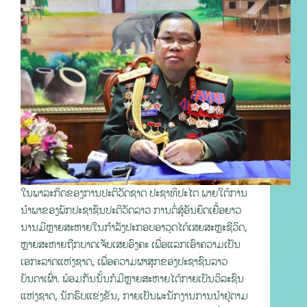
ໃນພາລະກິດຂອງການປະຕິວັດຊາດ ປະຊາທິປະໄຕ ພາຍໃຕ້ການ
ນຳພາຂອງພັກປະຊາຊົນປະຕິວັດລາວ ການຕໍ່ສູ້ອັນຍຶດເຍື້ອຍາວ
ນານມີຫຼາຍສະຫາຍໃນກຳລັງປະກອບອາວຸດໄດ້ເສຍສະຫຼະຊີວິດ,
ຫຼາຍສະຫາຍຖືກບາດເຈັບເສຍອົງຄະ ເພື່ອແລກເອົາຄວາມເປັນ
ເອກະລາດແຫ່ງຊາດ, ເພື່ອຄວາມຜາສຸກຂອງປະຊາຊົນລາວ
ບັນດາເຜົ່າ. ພ້ອມກັນນັ້ນກໍມີຫຼາຍສະຫາຍໄດ້ກາຍເປັນວິລະຊົນ
ແຫ່ງຊາດ, ນັກຮົບແຂ່ງຂັນ, ກາຍເປັນພະນັກງານການນຳຢູ່ຕາມ