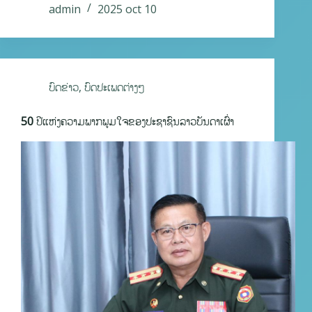
admin
2025 oct 10
ບົດຂ່າວ
,
ບົດປະເພດຕ່າງໆ
50 ປີແຫ່ງຄວາມພາກພູມໃຈຂອງປະຊາຊົນລາວບັນດາເຜົ່າ