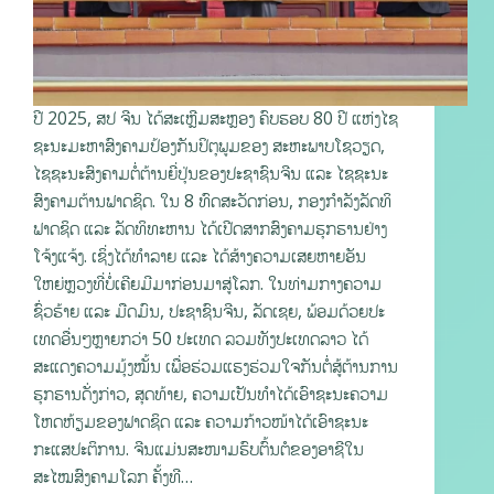
ປີ 2025, ສປ ຈີນ ໄດ້ສະເຫຼີມສະຫຼອງ ຄົບຮອບ 80 ປີ ແຫ່ງໄຊ
ຊະນະມະຫາສົງຄາມປ້ອງກັນປິຕຸພູມຂອງ ສະຫະພາບໂຊວຽດ,
ໄຊຊະນະສົງຄາມຕໍ່ຕ້ານຍີ່ປຸ່ນຂອງປະຊາຊົນຈີນ ແລະ ໄຊຊະນະ
ສົງຄາມຕ້ານຟາດຊິດ. ໃນ 8 ທົດສະວັດກ່ອນ, ກອງກຳລັງລັດທິ
ຟາດຊິດ ແລະ ລັດທິທະຫານ ໄດ້ເປີດສາກສົງຄາມຮຸກຮານຢ່າງ
ໂຈ້ງແຈ້ງ. ເຊິ່ງໄດ້ທໍາລາຍ ແລະ ໄດ້ສ້າງຄວາມເສຍຫາຍອັນ
ໃຫຍ່ຫຼວງທີ່ບໍ່ເຄີຍມີມາກ່ອນມາສູ່ໂລກ. ໃນທ່າມກາງຄວາມ
ຊົ່ວຮ້າຍ ແລະ ມືດມົນ, ປະຊາຊົນຈີນ, ລັດເຊຍ, ພ້ອມດ້ວຍປະ
ເທດອື່ນໆຫຼາຍກວ່າ 50 ປະເທດ ລວມທັງປະເທດລາວ ໄດ້
ສະແດງຄວາມມຸ້ງໝັ້ນ ເພື່ອຮ່ວມແຮງຮ່ວມໃຈກັນຕໍ່ສູ້ຕ້ານການ
ຮຸກຮານດັ່ງກ່າວ, ສຸດທ້າຍ, ຄວາມເປັນທໍາໄດ້ເອົາຊະນະຄວາມ
ໂຫດຫ້ຽມຂອງຟາດຊິດ ແລະ ຄວາມກ້າວໜ້າໄດ້ເອົາຊະນະ
ກະແສປະຕິການ. ຈີນແມ່ນສະໜາມຮົບຕົ້ນຕໍຂອງອາຊີໃນ
ສະໄໝສົງຄາມໂລກ ຄັ້ງທີ…