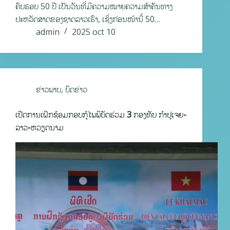
ຄົບຮອບ 50 ປີ ເປັນວັນທີ່ມີຄວາມໝາຍຄວາມສໍາຄັນທາງ
ປະຫວັດສາດຂອງຊາດລາວເຮົາ, ເຊິ່ງກ່ອນໜ້ານີ້ 50…
admin
2025 oct 10
ຂ່າວພາບ
,
ບົດຂ່າວ
ເປີດການເຝິກຊ້ອມກອບກູ້ໄພພິບັດຮ່ວມ 3 ກອງທັບ ກໍາປູເຈຍ-
ລາວ-ຫວຽດນາມ