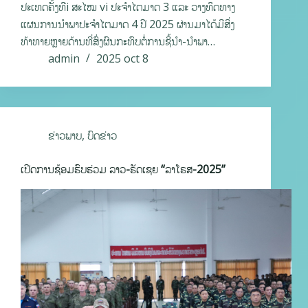
ປະເທດຄັ້ງທີi ສະໄໝ vi ປະຈຳໄຕມາດ 3 ແລະ ວາງທິດທາງ
ແຜນການນຳພາປະຈຳໄຕມາດ 4 ປີ 2025 ຜ່ານມາໄດ້ມີສິ່ງ
ທ້າທາຍຫຼາຍດ້ານທີ່ສົ່ງຜົນກະທົບຕໍ່ການຊີ້ນໍາ-ນໍາພາ…
admin
2025 oct 8
ຂ່າວພາບ
,
ບົດຂ່າວ
ເປີດການຊ້ອມຮົບຮ່ວມ ລາວ-ຣັດເຊຍ “ລາໂຣສ-2025”