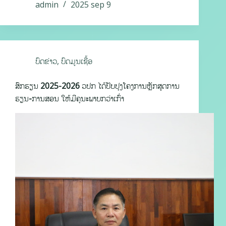
admin
2025 sep 9
ບົດຂ່າວ
,
ບົດມູນເຊື້ອ
ສົກຮຽນ 2025-2026 ວປກ ໄດ້ປັບປຸງໂຄງການຫຼັກສູດການ
ຮຽນ-ການສອນ ໃຫ້ມີຄຸນະພາບກວ່າເກົ່າ