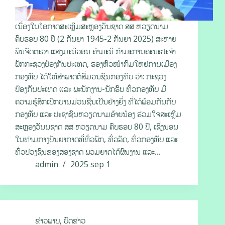
ເນື່ອງໃນໂອກາດສະເຫຼີມສະຫຼອງວັນຊາດ ສສ ຫວຽດນາມ
ຄົບຮອບ 80 ປີ (2 ກັນຍາ 1945-2 ກັນຍາ 2025) ສະຫາຍ
ພົນຈັດຕະວາ ແສງມະນີວອນ ຄໍາມະນີ ກຳມະການຄະນະປະຈໍາ
ພັກກະຊວງປ້ອງກັນປະເທດ, ຮອງຫົວໜ້າກົມໃຫຍ່ການເມືອງ
ກອງທັບ ໄດ້ໃຫ້ສໍາພາດຕໍ່ສື່ມວນຊົນກອງທັບ ວ່າ: ກະຊວງ
ປ້ອງກັນປະເທດ ແລະ ພະນັກງານ-ນັກຮົບ ທົ່ວກອງທັບ ມີ
ຄວາມຮູ້ສຶກເບີກບານມ່ວນຊື່ນເປັນຢ່າງຍິ່ງ ທີ່ໄດ້ພ້ອມກັນກັບ
ກອງທັບ ແລະ ປະຊາຊົນຫວຽດນາມອ້າຍນ້ອງ ຮ່ວມໃຈສະເຫຼີມ
ສະຫຼອງວັນນຊາດ ສສ ຫວຽດນາມ ຄົບຮອບ 80 ປິ, ເຊິ່ງນອນ
ໃນທ່າມກາງບັນຍາກາດທີ່ທົ່ວພັກ, ທົ່ວລັດ, ທົ່ວກອງທັບ ແລະ
ທົ່ວປວງຊົນຂອງສອງຊາດ ພວມຍາດໄດ້ຜົນງານ ແລະ…
admin
2025 sep 1
ຂ່າວພາບ
,
ບົດຂ່າວ