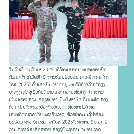
ໃນວັນທີ 15 ກັນຍາ 2025, ທີ່ວິທະຍາຄານ ນາຍທະຫານບົກ
ກົມມະດໍາ ໄດ້ມີພິທີ ເປີດການຊ້ອມຮົບຮ່ວມ ລາວ-ຣັດເຊຍ “ລາ
ໂຣສ-2025” ຂຶ້ນຢ່າງເປັນທາງການ, ພາຍໃຕ້ຄໍາຂວັນ: “ຄຽງ
ບ່າຄຽງໄຫຼ່ຕໍ່ສູ້ເພື່ອສັນຕິພາບ ແລະ ຄວາມໝັ້ນຄົງ” ໂດຍການ
ເປັນປະທານຮ່ວມ ຂອງສະຫາຍ ພົນຕີ ສາຍໃຈ ກົມມະສິດ ຮອງ
ລັດຖະມົນຕີກະຊວງປ້ອງກັນປະເທດ, ຫົວໜ້າກົມໃຫຍ່
ເສນາທິການກອງທັບປະຊາຊົນລາວ, ຫົວໜ້າຄະນະຊີ້ນໍາຊ້ອມ
ຮົບຮ່ວມ ລາວ-ຣັດເຊຍ “ລາໂຣສ-2025”, ສະຫາຍ ພັນເອກ ອີ
ວານ ຕາຣາເຢັບ ຮັກສາການຮອງຜູ້ບັນຊາການທະຫານເຂດ