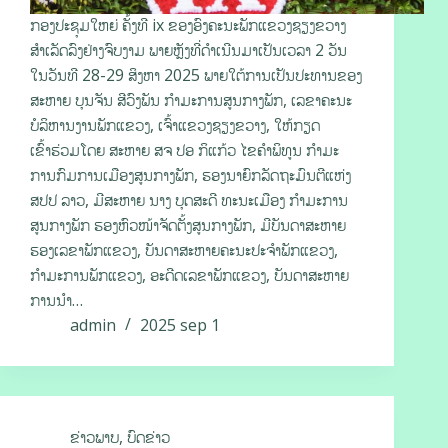
ກອງປະຊຸມໃຫຍ່ ຄັ້ງທີ ix ຂອງອົງຄະນະພັກແຂວງຊຽງຂວາງ
ສຳເລັດລົງຢ່າງຈົບງາມ ພາຍຫຼັງທີ່ດຳເນີນມາເປັນເວລາ 2 ວັນ
ໃນວັນທີ 28-29 ສິງຫາ 2025 ພາຍໃຕ້ການເປັນປະທານຂອງ
ສະຫາຍ ບຸນຈັນ ສີວົງພັນ ກໍາມະການສູນກາງພັກ, ເລຂາຄະນະ
ບໍລິຫານງານພັກແຂວງ, ເຈົ້າແຂວງຊຽງຂວາງ, ໃຫ້ກຽດ
ເຂົ້າຮ່ວມໂດຍ ສະຫາຍ ສຈ ປອ ກິແກ້ວ ໄຂຄຳພິທູນ ກໍາມະ
ການກົມການເມືອງສູນກາງພັກ, ຮອງນາຍົກລັດຖະມົນຕີແຫ່ງ
ສປປ ລາວ, ມີສະຫາຍ ນາງ ບຸດສະດີ ທະນະເມືອງ ກຳມະການ
ສູນກາງພັກ ຮອງຫົວໜ້າຈັດຕັ້ງສູນກາງພັກ, ມີບັນດາສະຫາຍ
ຮອງເລຂາພັກແຂວງ, ບັນດາສະຫາຍຄະນະປະຈຳພັກແຂວງ,
ກຳມະການພັກແຂວງ, ອະດີດເລຂາພັກແຂວງ, ບັນດາສະຫາຍ
ການນໍາ…
admin
2025 sep 1
ຂ່າວພາບ
,
ບົດຂ່າວ