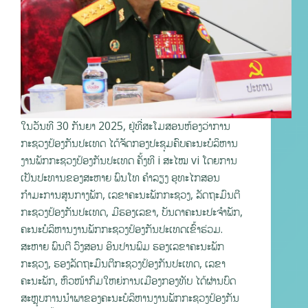
ໃນວັນທີ 30 ກັນຍາ 2025, ຢູ່ທີ່ສະໂມສອນຫ້ອງວ່າການ
ກະຊວງປ້ອງກັນປະເທດ ໄດ້ຈັດກອງປະຊຸມຄົບຄະນະບໍລິຫານ
ງານພັກກະຊວງປ້ອງກັນປະເທດ ຄັ້ງທີ i ສະໄໝ vi ໂດຍການ
ເປັນປະທານຂອງສະຫາຍ ພົນໂທ ຄຳລຽງ ອຸທະໄກສອນ
ກຳມະການສູນກາງພັກ, ເລຂາຄະນະພັກກະຊວງ, ລັດຖະມົນຕີ
ກະຊວງປ້ອງກັນປະເທດ, ມີຮອງເລຂາ, ບັນດາຄະນະປະຈຳພັກ,
ຄະນະບໍລິຫານງານພັກກະຊວງປ້ອງກັນປະເທດເຂົ້າຮ່ວມ.
ສະຫາຍ ພົນຕີ ວົງສອນ ອິນປານພິມ ຮອງເລຂາຄະນະພັກ
ກະຊວງ, ຮອງລັດຖະມົນຕີກະຊວງປ້ອງກັນປະເທດ, ເລຂາ
ຄະນະພັກ, ຫົວໜ້າກົມໃຫຍ່ການເມືອງກອງທັບ ໄດ້ຜ່ານບົດ
ສະຫຼຸບການນໍາພາຂອງຄະນະບໍລິຫານງານພັກກະຊວງປ້ອງກັນ