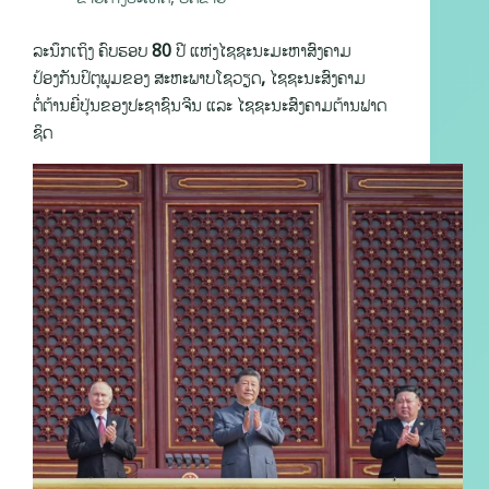
ລະນຶກເຖິງ ຄົບຮອບ 80 ປີ ແຫ່ງໄຊຊະນະມະຫາສົງຄາມ
ປ້ອງກັນປິຕຸພູມຂອງ ສະຫະພາບໂຊວຽດ, ໄຊຊະນະສົງຄາມ
ຕໍ່ຕ້ານຍີ່ປຸ່ນຂອງປະຊາຊົນຈີນ ແລະ ໄຊຊະນະສົງຄາມຕ້ານຟາດ
ຊິດ