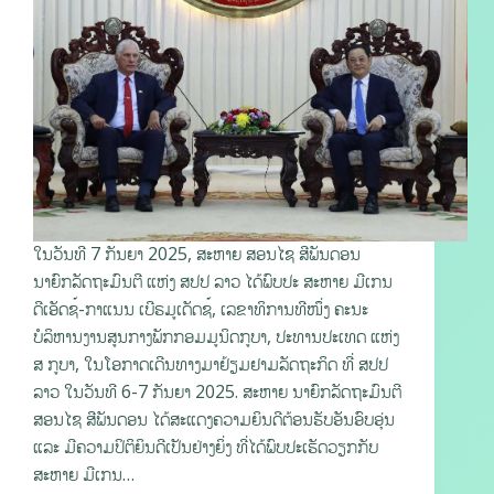
ໃນວັນທີ 7 ກັນຍາ 2025, ສະຫາຍ ສອນໄຊ ສີພັນດອນ
ນາຍົກລັດຖະມົນຕີ ແຫ່ງ ສປປ ລາວ ໄດ້ພົບປະ ສະຫາຍ ມີເກນ
ດີເອັດຊ໌-ກາແນນ ເບີຣມູເດັດຊ໌, ເລຂາທິການທີໜຶ່ງ ຄະນະ
ບໍລິຫານງານສູນກາງພັກກອມມູນິດກູບາ, ປະທານປະເທດ ແຫ່ງ
ສ ກູບາ, ໃນໂອກາດເດີນທາງມາຢ້ຽມຢາມລັດຖະກິດ ທີ່ ສປປ
ລາວ ໃນວັນທີ 6-7 ກັນຍາ 2025. ສະຫາຍ ນາຍົກລັດຖະມົນຕີ
ສອນໄຊ ສີພັນດອນ ໄດ້ສະແດງຄວາມຍິນດີຕ້ອນຮັບອັນອົບອຸ່ນ
ແລະ ມີຄວາມປິຕິຍິນດີເປັນຢ່າງຍິ່ງ ທີ່ໄດ້ພົບປະເຮັດວຽກກັບ
ສະຫາຍ ມີເກນ…