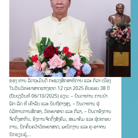
ຂອງ ທ່ານ ລັດຖະມົນຕີ ກະຊວງສຶກສາທິການ ແລະ ກິລາ ເນື່ອງ
ໃນວັນວິທະຍາສາດແຫ່ງຊາດ 12 ຕຸລາ 2025 ຄົບຮອບ 38 ປີ
(ປັບປຸງວັນທີ 06/10/2025) ຮຽນ: – ບັນດາທ່ານ ການນໍາ
ພັກ-ລັດ ທີ່ ເຄົາລົບ ແລະ ນັບຖືຢ່າງສູງ, – ບັນດາທ່ານ ຜູ້
ບໍລິຫານການສຶກສາ, ວິທະຍາສາດ ແລະ ກິລາ, – ບັນດາອົງການ
ຈັດຕັ້ງສາກົນ, ອົງການຈັດຕັ້ງສັງຄົມ, ສະມາຄົມ ແລະ ຜູ້ປະກອບ
ການ, ນັກຄົ້ນຄວ້າວິທະຍາສາດ, ພະນັກງານ ແລະ ຄູ-ອາຈານ
ນັກຮຽນຮູ້,…