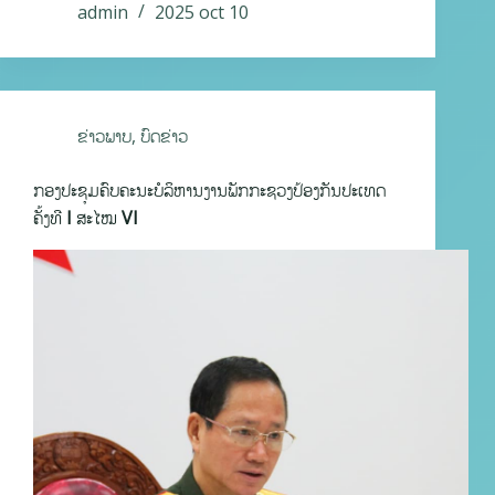
admin
2025 oct 10
ຂ່າວພາບ
,
ບົດຂ່າວ
ກອງປະຊຸມຄົບຄະນະບໍລິຫານງານພັກກະຊວງປ້ອງກັນປະເທດ
ຄັ້ງທີ I ສະໄໝ VI