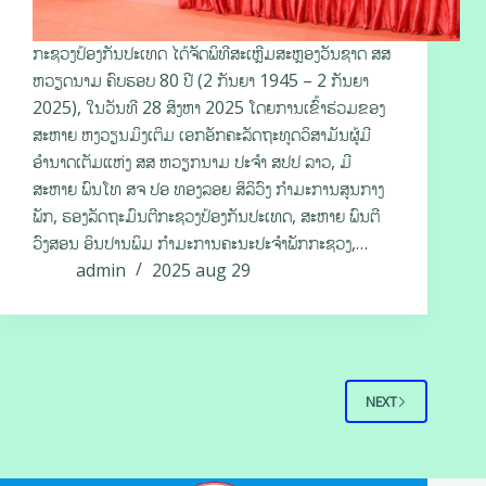
ກະຊວງປ້ອງກັນປະເທດ ໄດ້ຈັດພິທີສະເຫຼີມສະຫຼອງວັນຊາດ ສສ
ຫວຽດນາມ ຄົບຮອບ 80 ປີ (2 ກັນຍາ 1945 – 2 ກັນຍາ
2025), ໃນວັນທີ 28 ສິງຫາ 2025 ໂດຍການເຂົ້າຮ່ວມຂອງ
ສະຫາຍ ຫງວຽນມິງເຕິມ ເອກອັກຄະລັດຖະທູດວິສາມັນຜູ້ມີ
ອຳນາດເຕັມແຫ່ງ ສສ ຫວຽກນາມ ປະຈໍາ ສປປ ລາວ, ມີ
ສະຫາຍ ພົນໂທ ສຈ ປອ ທອງລອຍ ສິລິວົງ ກຳມະການສູນກາງ
ພັກ, ຮອງລັດຖະມົນຕີກະຊວງປ້ອງກັນປະເທດ, ສະຫາຍ ພົນຕີ
ວົງສອນ ອິນປານພິມ ກຳມະການຄະນະປະຈຳພັກກະຊວງ,…
admin
2025 aug 29
NEXT