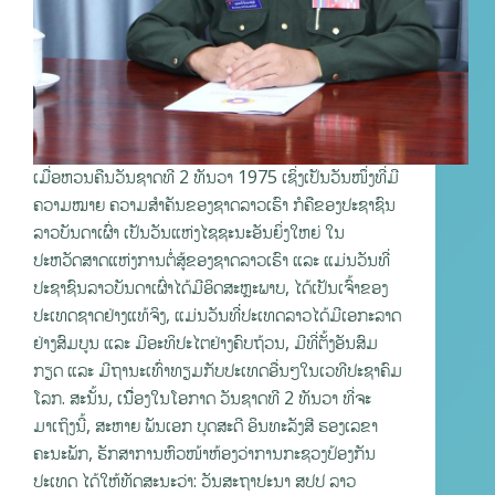
ເມື່ອຫວນຄືນວັນຊາດທີ 2 ທັນວາ 1975 ເຊິ່ງເປັນວັນໜຶ່ງທີ່ມີ
ຄວາມໝາຍ ຄວາມສໍາຄັນຂອງຊາດລາວເຮົາ ກໍຄືຂອງປະຊາຊົນ
ລາວບັນດາເຜົ່າ ເປັນວັນແຫ່ງໄຊຊະນະອັນຍິ່ງໃຫຍ່ ໃນ
ປະຫວັດສາດແຫ່ງການຕໍ່ສູ້ຂອງຊາດລາວເຮົາ ແລະ ແມ່ນວັນທີ່
ປະຊາຊົນລາວບັນດາເຜົ່າໄດ້ມີອິດສະຫຼະພາບ, ໄດ້ເປັນເຈົ້າຂອງ
ປະເທດຊາດຢ່າງແທ້ຈິງ, ແມ່ນວັນທີ່່ປະເທດລາວໄດ້ມີເອກະລາດ
ຢ່າງສົມບູນ ແລະ ມີອະທິປະໄຕຢ່າງຄົບຖ້ວນ, ມີທີ່ຕັ້ງອັນສົມ
ກຽດ ແລະ ມີຖານະເທົ່າທຽມກັບປະເທດອື່ນໆໃນເວທີປະຊາຄົມ
ໂລກ. ສະນັ້ນ, ເນື່ຶອງໃນໂອກາດ ວັນຊາດທີ 2 ທັນວາ ທີ່ຈະ
ມາເຖິງນີ້, ສະຫາຍ ພັນເອກ ບຸດສະດີ ອິນທະລັງສີ ຮອງເລຂາ
ຄະນະພັກ, ຮັກສາການຫົວໜ້າຫ້ອງວ່າການກະຊວງປ້ອງກັນ
ປະເທດ ໄດ້ໃຫ້ທັດສະນະວ່າ: ວັນສະຖາປະນາ ສປປ ລາວ