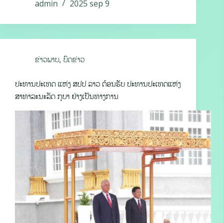
admin
2025 sep 9
ຂ່າວພາບ
,
ບົດຂ່າວ
ປະທານປະເທດ ແຫ່ງ ສປປ ລາວ ຕ້ອນຮັບ ປະທານປະເທດແຫ່ງ
ສາທາລະນະລັດ ກູບາ ຢ່າງເປັນທາງການ