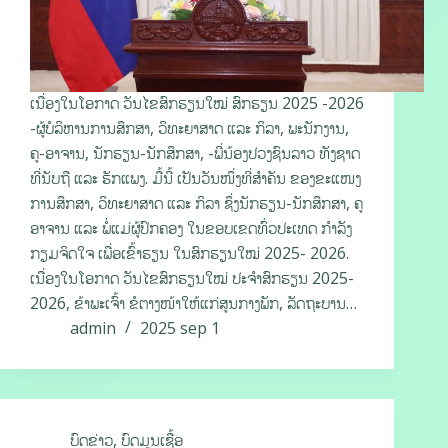
ເນື່ອງໃນໂອກາດ ວັນໄຂສົກຮຽນໃໝ່ ສົກຮຽນ 2025 -2026
-ຜູ້ບໍລິຫານການສຶກສາ, ວິທະຍາສາດ ແລະ ກິລາ, ພະນັກງານ,
ຄູ-ອາຈານ, ນັກຮຽນ-ນັກສຶກສາ, -ພີ່ນ້ອງປວງຊົນລາວ ທັງຊາດ
ທີ່ນັບຖື ແລະ ຮັກແພງ. ມື້ນີ້ ເປັນວັນໜຶ່ງທີ່ສໍາຄັນ ຂອງຂະແໜງ
ການສຶກສາ, ວິທະຍາສາດ ແລະ ກິລາ ຊຶ່ງນັກຮຽນ-ນັກສຶກສາ, ຄູ
ອາຈານ ແລະ ພໍ່ແມ່ຜູ້ປົກຄອງ ໃນຂອບເຂດທົ່ວປະເທດ ກຳລັງ
ກຽມຈິດໃຈ ເພື່ອເຂົ້າຮຽນ ໃນສົກຮຽນໃໝ່ 2025- 2026.
ເນື່ອງໃນໂອກາດ ວັນໄຂສົກຮຽນໃໝ່ ປະຈໍາສົກຮຽນ 2025-
2026, ຂ້າພະເຈົ້າ ຂໍຕາງໜ້າໃຫ້ແກ່ສູນກາງພັກ, ລັດຖະບານ…
admin
2025 sep 1
ບົດຂ່າວ
,
ບົດມູນເຊື້ອ