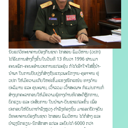
ນັບແຕ່ວິທະຍາຄານປ້ອງກັນຊາດ ໄກສອນ ພົມວິຫານ (ວປກ)
ໄດ້ຮັບການສ້າງຕັ້ງຂຶ້ນໃນວັນທີ 13 ທັນວາ 1996 ຜ່ານມາ
ຄະນະພັກ-ຄະນະອໍານວຍການແຕ່ລະຮຸ້ນ ກໍໄດ້ເອົາໃຈໃສ່ຊີ້ນໍາ-
ນໍາພາ ໃນການປັບປຸງກໍ່ສ້າງຖັນແຖວພະນັກງານ-ຄູອາຈານ ຢູ່
ວປກ ໃຫ້ມີຄວາມເຕີບໃຫຍ່ເຂັ້ມແຂງໜັກແໜ້ນ ທາງດ້ານ
ປະລິມານ ແລະ ຄຸນະພາບ, ເວົ້າລວມ ເວົ້າສະເພາະ ກໍແມ່ນການກໍ່
ສ້າງບຸກຄະລາກອນໃຫ້ມີຄວາມຮູ້ທາງດ້ານທິດສະດີຫຼັກການ,
ບົດຮຽນ ແລະ ປະສົບການ ໃນນໍາພາ-ບັນຊາແຕ່ລະຂັ້ນ ເພື່ອ
ປະກອບໃຫ້ບັນດາກໍາລັງຫຼວງ-ກຳລັງທ້ອງຖິ່ນ ມາຮອດປັດຈຸບັນ
ວິທະຍາຄານປ້ອງກັນຊາດ ໄກສອນ ພົມວິຫານ ໄດ້ກໍ່ສ້າງ ແລະ
ບໍາລຸງນັກຮຽນ-ນັກສຶກສາ ແຕ່ລະ ລະບົບໄດ້ 6000 ກວ່າ