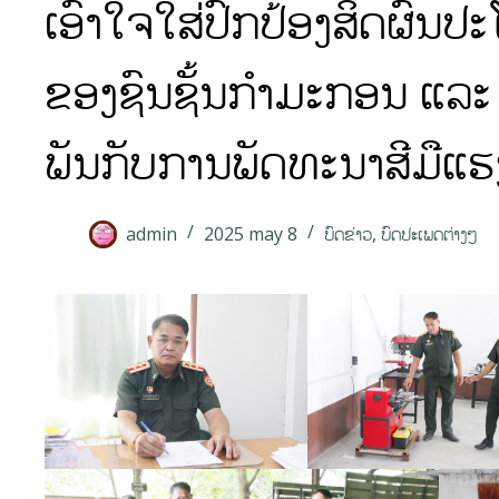
ເອົາໃຈໃສ່ປົກປ້ອງສິດຜົນ
ຂອງຊົນຊັ້ນກຳມະກອນ ແລະ 
ພັນກັບການພັດທະນາສີມືແຮງງ
admin
2025 may 8
ບົດຂ່າວ
,
ບົດປະເພດຕ່າງໆ