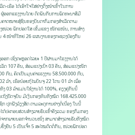
-ເຮືອ ໄດ້ເອົາໃຈໃສ່ຢ່າງຕັ້ງໜ້າເຂົ້າໃນການ
ຜູ້ອອກແຮງງານໂດຍ ຕິດພັນກັບການພັດທະນາສີມື
ນການຄາດໝາຍສູ້ຊົນຂອງບັນດາກົມກອງສໍາເລັດຕາມ
ງໜ່ວຍ ພັກປອດໃສ ເຂັ້ມແຂງ ໜັກແໜ້ນ, ການສ້າງ
ອມ 4 ໜ້າທີ່ໃຫຍ່ 26 ແຜນງານຂອງກະຊວງປ້ອງກັນ
ງອອກ ເຊິ່ງຕະຫຼອດໄລຍະ 1 ປີຜ່ານມາໂຮງງານໄດ້
ເລັດ 107 ຄັນ, ສ້ອມແປງເບົາ 03 ຄັນ, ສ້ອມແປງໜັກ
000 ກີບ, ຄິດເປັນມູນຄ່າແຮງງານ 58.500.000 ກີບ,
ລໍາ, ເຮືອນ້ອຍກູ້ໄພບັນຈຸ 22 ໂຕນ 01 ລໍາ ເພື່ອ
ທັງ 03 ລໍາແມ່ນໃຊ້ງານໄດ້ 100%, ຄຽງຄູ່ກັນນີ້
 ຈົນເຖິງປັດຈຸບັນ ມີເງິນກອງທຶນທັງໝົດ 168.425.000
ກ ປູກຝັງລ້ຽງສັດ ຕາມລະດູການຢ່າງຕໍ່ເນື່ອງ ໃນນີ້
ດ້ປະກອບສ່ວນສ້າງລາຍຮັບເຂົ້າຄັງລວມ ຂອງກົມກອງ
າຍໄດ້ຈາກພາຍນອກຈຳນວນໜຶ່ງ ສາມາດສ້າງລາຍຮັບທັງໝົດ
ັ້ງຢືນ 5 ເປັນເຈົ້າ 5 ສະໄໝຕິດຕໍ່ກັນ, ໜ່ວຍພັກປອດ