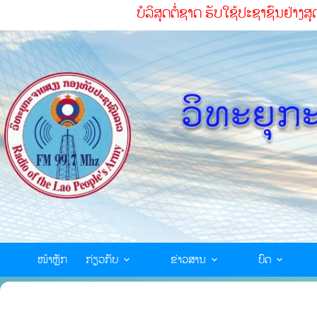
ບໍລິສຸດຕໍ່ຊາດ ຮັບໃຊ້ປະຊາຊົນຢ່າງສຸດໃຈ ເສີມຂະ
ໜ້າຫຼັກ
ກ່ຽວກັບ
ຂ່າວສານ
ບົດ