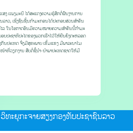
ເສງ ເເພງມະນີ ໄດ້ສະແດງຄວາມຮູ້ສຶກຕໍ່ຜົນງານການ
ນລາວ, ເຊິ່ງຊົນຊັ້ນກໍາມະກອນໄດ້ປະກອບສ່ວນສໍາຄັນ
ິໄລ ໃນໂອກາດອັນມີຄວາມໝາຍຄວາມສໍາຄັນນີ້ກໍາມະ
ລະບອບປະຊາທິປະໄຕຂອງພວກເຮົາໄວ້ໃຫ້ຍືນຍົງຕະຫລອດ
ກັນປະເທດ ຈົ່ງມີສຸຂະພາບ ເຂັ້ມແຂງ ມີພາລະນາໄມ
້າທີ່ວຽກງານ ສືບຕໍ່ຊີ້ນໍາ-ນໍາພາປະເທດຊາດໃຫ້ມີ
ວິທະຍຸກະຈາຍສຽງກອງທັບປະຊາຊົນລາວ