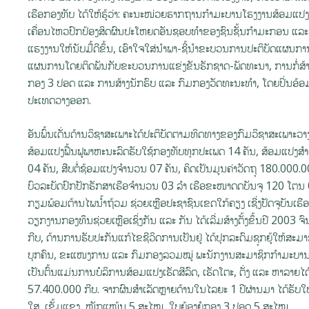
ເຮືອກອງທັບ ໄດ້ໃຫ້ຮູ້ວ່າ: ຄະນະໜ່ວຍຮາກຖານກໍາມະບານໂຮງງານສ້ອມແປງລົດ
ເຄື່ອນໄຫວປົກປ້ອງສິດຜົນປະໂຫຍດອັນຊອບທຳຂອງຊົນຊັ້ນກຳມະກອນ ແລະ 
ແຮງງານໃຫ້ນັບມື້ດີຂຶ້ນ, ເອົາໃຈໃສ່ນໍາພາ-ຊີ້ນໍາຂະບວນການປະຕິບັດແຜ
ແຜນການໂດຍຕິດພັນກັບຂະບວນການແຂ່ງຂັນຮັກຊາດ-ພັດທະນາ, ການກໍ່ສ້າ
ກອງ 3 ປອດ ແລະ ການສ້າງນັກຮົບ ແລະ ກົມກອງວັດທະນະທໍາ, ໂດຍປິ່ນອ້
ປະເທດວາງອອກ.
ອັນພົ້ນເດັ່ນດ້ານວິຊາສະເພາະໄດ້ປະຕິບັດຕາມທິດທາງຂອງກົມວິຊາສະເພາະວາ
ສ້ອມແປງຟື້ນຟູພາຫະນະລົດຮັບໃຊ້ກອງທັບທຸກປະເພດ 14 ຄັນ, ສ້ອມແປງສໍາ
04 ຄັນ, ສືບຕໍ່ຊ້ອມແປງຈຳນວນ 07 ຄັນ, ຄິດເປັນມູນຄ່າວັດຖຸ 180.000.
ບົວລະບັດປົກປັກຮັກສາເຮືອຈໍານວນ 03 ລໍາ ເຮືອຂະໜາດດບັນຈຸ 120 ໂຕນ 02 
ກຽມພ້ອມຕ້ານໄພນໍ້າຖ້ວມ ຊ່ວຍເຫຼືອປະຊາຊົນເຂດໃກ້ຄຽງ ເຊີ່ງປັດຈຸບັນເຮືອ
ວຽກງານກອງທຶນຊ່ວຍເຫຼືອເຊິ່ງກັນ ແລະ ກັນ ໄດ້ເລີ່ມສ້າງຕັ້ງຂຶ້ນປີ 2003
ກີບ, ດ້ານການຮັບປະກັນແກ້ໄຂຊີວິດການເປັນຢູ່ ໄດ້ປຸກລະດົມຊຸກຍູ້ໃຫ້ສະມາຊິ
ບຸກຄົນ, ຂະແໜງການ ແລະ ກົມກອງລວມໝູ່ ພະນັກງານສະມາຊິກກໍາມະບານໄ
ເປັນຕົ້ນແມ່ນການບໍລິການສ້ອມແປງເຮັດສີລົດ, ເຮັດໂຕະ, ຕັ່ງ ແລະ ຫາລ
57.400.000 ກີບ. ຈາກຜົນສໍາເລັດຫຼາຍດ້ານໃນໄລຍະ 1 ປີຜ່ານມາ ໄດ້ຮັບໃບຢ
ໃສ, ເຂັ້ມແຂງ, ໜັກແໜ້ນ 5 ສະໄໝ, ໃບຍ້ອງຍໍກອງ 3 ປອດ 5 ສະໄໝ.