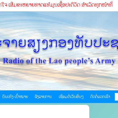
ຫຍາຍທາດແທ້ມູນເຊື້ອປະຕິວັດ ສໍາເລັດທຸກໜ້າທ່ີ
ບັນເທີງ-ເປົ້າໝາຍ
ຜັງລາຍການ
ເຊື່ອມຕໍ່ເວັບອື່ນໆ
ຕິດຕໍ່ພວກເຮົາ