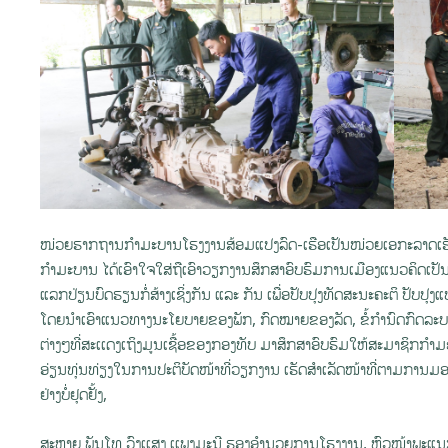
ໜ່ວຍຮາກຖານກໍາມະບານໂຮງງານສ້ອມແປງລົດ-ເຮືອເປັນໜ່ວຍເອກະລາດເຮັດ
ກຳມະບານ ໄດ້ເອົາໃຈໃສ່ຖືເອົາວຽກງານສຶກສາອົບຮົມການເມືອງແນວຄິດເປັນ
ແລກປ່ຽນບົດຮຽນກໍ່ສ້າງເຊິ່ງກັນ ແລະ ກັນ ເພື່ອປັບປຸງທັດສະນະຄະຕິ ປັບປ
ໂດຍນໍາເອົາແນວທາງນະໂຍບາຍຂອງພັກ, ກົດໝາຍຂອງລັດ, ຂໍ້ກໍານົດກົດລ
ຕ່າງໆທີ່ສະເເດງເຖິງມູນເຊື້ອຂອງກອງທັບ ມາສຶກສາອົບຮົມໃຫ້ສະມາຊິກກໍ
ອ່ຽນທຸ່ນທ່ຽງໃນການປະຕິບັດໜ້າທີ່ວຽກງານ ເຮັດສຳເລັດໜ້າທີ່ຕາມການ
ຢ່າງບໍ່ຢຸດຢັ້ງ,
ສະຫາຍ ພັນໂທ ວົງເເສງ ເເພງມະນີ ຮອງອໍານວຍການໂຮງງານ, ຫົວໜ້າພະແ