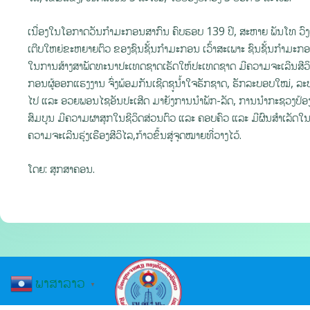
ເນື່ອງໃນໂອກາດວັນກໍາມະກອນສາກົນ ຄົບຮອບ 139 ປີ, ສະຫາຍ ພັນໂທ ວົງເ
ເຕີບໃຫຍ່ຂະຫຍາຍຕົວ ຂອງຊົນຊັ້ນກຳມະກອນ ເວົ້າສະເພາະ ຊົນຊັ້ນກຳມະກອ
ໃນການສ້າງສາພັດທະນາປະເທດຊາດເຮັດໃຫ້ປະເທດຊາດ ມີຄວາມຈະເລີນສີວ
ກອນຜູ້ອອກແຮງງານ ຈົ່ງພ້ອມກັນເຊີດຊູນໍ້າໃຈຮັກຊາດ, ຮັກລະບອບໃໝ່, 
ໄປ ແລະ ອວຍພອນໄຊອັນປະເສີດ ມາຍັງການນໍາພັກ-ລັດ, ການນໍາກະຊວງປ້ອງ
ສົມບູນ ມີຄວາມຜາສຸກໃນຊີວິດສ່ວນຕົວ ແລະ ຄອບຄົວ ແລະ ມີຜົນສໍາເລັດໃນໜ
ຄວາມຈະເລີນຮຸ່ງເຮືອງສີວິໄລ,ກ້າວຂຶ້ນສູ່ຈຸດໝາຍທີ່ວາງໄວ້.
ໂດຍ: ສຸກສາຄອນ.
ພາສາລາວ
▼