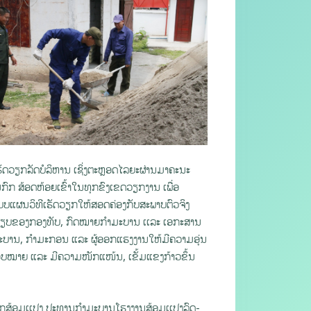
ວຽກລັດບໍລິຫານ ເຊິ່ງຕະຫຼອດໄລຍະຜ່ານມາຄະນະ
ກົກ ສ້ອດຫ້ອຍເຂົ້າໃນທຸກຂົງເຂດວຽກງານ ເພື່ອ
ຸງແບບແຜນວິທີເຮັດວຽກໃຫ້ສອດຄ່ອງກັບສະພາບຕົວຈິງ
ະບຽບຂອງກອງທັບ, ກົດໝາຍກໍາມະບານ ເເລະ ເອກະສານ
າມະບານ, ກຳມະກອນ ແລະ ຜູ້ອອກແຮງງານໃຫ້ມີຄວາມອຸ່ນ
ມອບໝາຍ ແລະ ມີຄວາມໜັກແໜ້ນ, ເຂັ້ມແຂງກ້າວຂຶ້ນ
ນກສ້ອມເເປງ ປະທານກໍາມະບານໂຮງງານສ້ອມເເປງລົດ-