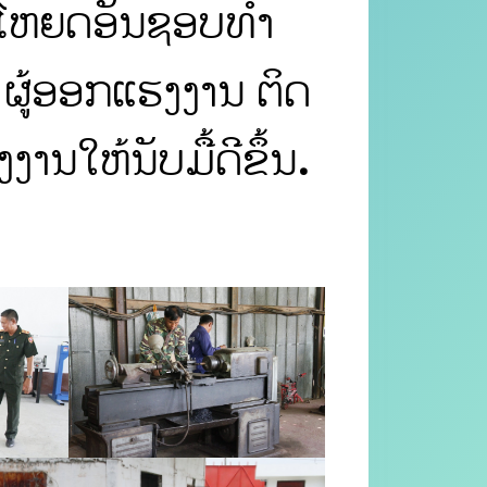
ປະໂຫຍດອັນຊອບທຳ
ຜູ້ອອກແຮງງານ ຕິດ
ານໃຫ້ນັບມື້ດີຂຶ້ນ.