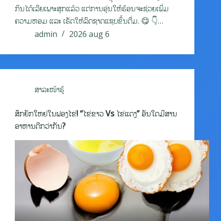
ກິນໄດ້ເລີຍເພາະສຸກແລ້ວ ແຕ່ການອຸ່ນໃຫ້ຮ້ອນຈະຊ່ວຍເພີ່ມ
ຄວາມຫອມ ແລະ ເຮັດໃຫ້ລົດຊາດແຊບຂຶ້ນຕື່ມ. 😋 👇…
admin
2026 aug 6
ສາລະໜ້າຮູ້
ສຶກຍັກໃຫຍ່ໃນຟອງໄຂ່! “ໄຂ່ຂາວ Vs ໄຂ່ແດງ” ອັນໃດມີສານ
ອາຫານດີກວ່າກັນ?