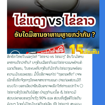
ສຶກຍັກໃຫຍ່ໃນຟອງໄຂ່! “ໄຂ່ຂາວ vs ໄຂ່ແດງ” ອັນໃດມີສານ
ອາຫານດີກວ່າກັນ? ບາງຄົນເລືອກກິນແຕ່ໄຂ່ຂາວເພາະຢ້ານຄໍ
ເລດເຕີຣອນ, ໃນຂະນະທີ່ບາງຄົນກໍມັກກິນໄຂ່ແດງເພາະຍ້ອນ
ຄວາມມັນແລະແຊບ. ມື້ນີ້ເເອັດຈະພາໄປ “ຖອດລະຫັດ” ເຈາະ
ເລິກຂໍ້ເທັດຈິງທາງວິທະຍາສາດການແພດ ວ່າແຕ່ລະສ່ວນມີດີ
ແນວໃດ ບອກເລີຍວ່າຜົນລັບອາດຈະເຮັດໃຫ້ທ່ານແປກໃຈ ⚪
ໄຂ່ຂາວຄັງໂປຣຕີນບໍລິສຸດ ບຳລຸງກ້າມເນື້ອ 💪ໄຂ່ຂາວມີ
ສ່ວນປະກອບຂອງນ້ຳເຖິງ 90% ແລະ ສ່ວນທີ່ເຫຼືອຄືໂປຣຕີນ
ລ້ວນໆ ໂດຍບໍ່ມີໄຂມັນປະປົນຢູ່ເລີຍ. 🟡 ໄຂ່ແດງ): ສູນລວມ