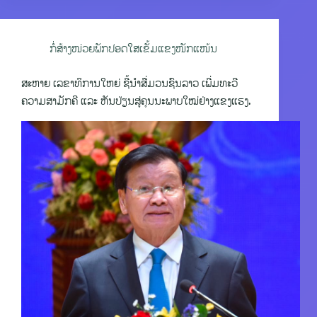
ກໍ່ສ້າງໜ່ວຍພັກປອດໃສເຂັ້ມແຂງໜັກແໜ້ນ
ສະຫາຍ ເລຂາທິການໃຫຍ່ ຊີ້ນຳສື່ມວນຊົນລາວ ເພີ່ມທະວີ
ຄວາມສາມັກຄີ ແລະ ຫັນປ່ຽນສູ່ຄຸນນະພາບໃໝ່ຢ່າງແຂງແຮງ.