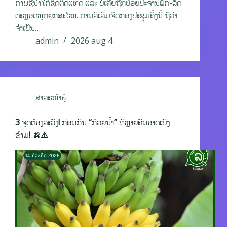
ການຊີ້ນຳໃກ້ຊິດຕິດແທດ ແລະ ບໍ່ເຄີຍຖືກປ່ອຍປະຈານພັກ-ລັດ
ຕະຫຼອດທຸກຍຸກສະໄໝ. ການລິເລີ່ມຈັດກອງປະຊຸມຄັ້ງນີ້ ຖືວ່າ
ຈຳເປັນ…
admin
2026 aug 4
ສາລະໜ້າຮູ້
3 ຈຸດຕ້ອງລະວັງ! ກ່ອນກິນ “ກ້ວຍນໍ້າ” ທີ່ຫຼາຍຄົນອາດເບິ່ງ
ຂ້າມ! 🍌⚠️