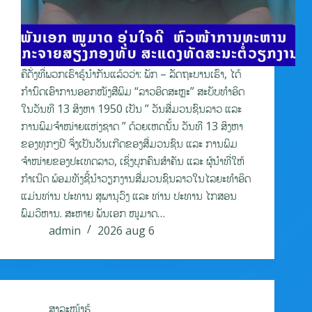
ຄືດັ່ງທີ່ພວກເຮົາຮູ້ນໍາກັນແລ້ວວ່າ: ພັກ – ລັດຖະບານເຮົາ, ໄດ້
ກຳນົດເອົາການອອກໜັງສືພິມ “ລາວອິດສະຫຼະ” ສະບັບທຳອິດ
ໃນວັນທີ 13 ສິງຫາ 1950 ເປັນ ” ວັນສື່ມວນຊົນລາວ ແລະ
ການພິມຈຳໜ່າຍແຫ່ງຊາດ ” ດ້ວຍເຫດນັ້ນ ວັນທີ 13 ສິງຫາ
ຂອງທຸກໆປີ ຈຶ່ງເປັນວັນເກີດຂອງສື່ມວນຊົນ ແລະ ການພິມ
ຈຳໜ່າຍຂອງປະເທດລາວ, ເຊິ່ງບຸກຄົນສຳຄັນ ແລະ ຜູ້ນຳທີ່ໃຫ້
ກຳເນີດ ພ້ອມທັງຊີ້ນຳວຽກງານສື່ມວນຊົນລາວໃນໄລຍະທຳອິດ
ແມ່ນທ່ານ ປະທານ ສຸພານຸວົງ ແລະ ທ່ານ ປະທານ ໄກສອນ
ພົມວິຫານ. ສະຫາຍ ພັນເອກ ໜູມາດ…
admin
2026 aug 6
ສາລະໜ້າຮູ້