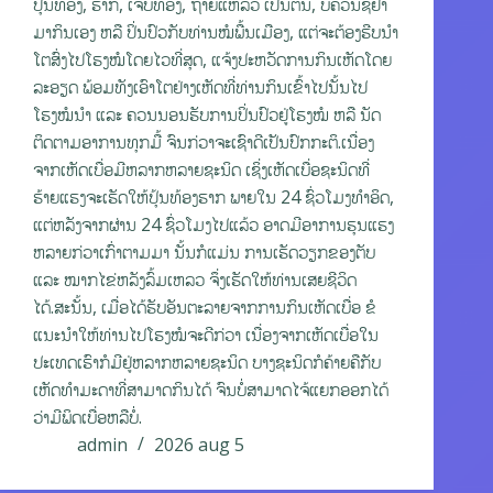
ປຸ້ນທ້ອງ, ຮາກ, ເຈັບທ້ອງ, ຖ່າຍແຫລວ ເປັນຕົ້ນ, ບໍ່ຄວນຊື້ຢາ
ມາກິນເອງ ຫລື ປິ່ນປົວກັບທ່ານໝໍພື້ນເມືອງ, ແຕ່ຈະຕ້ອງຮີບນຳ
ໂຕສົ່ງໄປໂຮງໝໍໂດຍໄວທີ່ສຸດ, ແຈ້ງປະຫວັດການກິນເຫັດໂດຍ
ລະອຽດ ພ້ອມທັງເອົາໂຕຢ່າງເຫັດທີ່ທ່ານກິນເຂົ້າໄປນັ້ນໄປ
ໂຮງໝໍນຳ ແລະ ຄວນນອນຮັບການປິ່ນປົວຢູ່ໂຮງໝໍ ຫລື ນັດ
ຕິດຕາມອາການທຸກມື້ ຈົນກ່ວາຈະເຊົາດີເປັນປົກກະຕິ.ເນື່ອງ
ຈາກເຫັດເບື່ອມີຫລາກຫລາຍຊະນິດ ເຊິ່ງເຫັດເບື່ອຊະນິດທີ່
ຮ້າຍແຮງຈະເຮັດໃຫ້ປຸ້ນທ້ອງຮາກ ພາຍໃນ 24 ຊົ່ວໂມງທຳອິດ,
ແຕ່ຫລັງຈາກຜ່ານ 24 ຊົ່ວໂມງໄປແລ້ວ ອາດມີອາການຮຸນແຮງ
ຫລາຍກ່ວາເກົ່າຕາມມາ ນັ້ນກໍແມ່ນ ການເຮັດວຽກຂອງຕັບ
ແລະ ໝາກໄຂ່ຫລັງລົ້ມເຫລວ ຈຶ່ງເຮັດໃຫ້ທ່ານເສຍຊີວິດ
ໄດ້.ສະນັ້ນ, ເມື່ອໄດ້ຮັບອັນຕະລາຍຈາກການກິນເຫັດເບື່ອ ຂໍ
ແນະນຳໃຫ້ທ່ານໄປໂຮງໝໍຈະດີກ່ວາ ເນື່ອງຈາກເຫັດເບື່ອໃນ
ປະເທດເຮົາກໍມີຢູ່ຫລາກຫລາຍຊະນິດ ບາງຊະນິດກໍຄ້າຍຄືກັບ
ເຫັດທຳມະດາທີ່ສາມາດກິນໄດ້ ຈົນບໍ່ສາມາດໄຈ້ແຍກອອກໄດ້
ວ່າມີພິດເບື່ອຫລືບໍ່.
admin
2026 aug 5