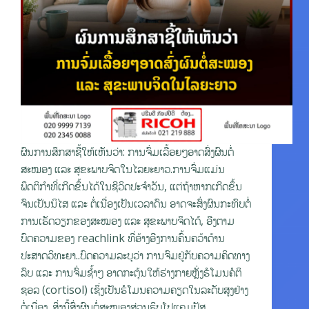
ຜົນການສຶກສາຊີ້ໃຫ້ເຫັນວ່າ: ການຈົ່ມເລື້ອຍໆອາດສົ່ງຜົນຕໍ່
ສະໝອງ ແລະ ສຸຂະພາບຈິດໃນໄລຍະຍາວ.ການຈົ່ມແມ່ນ
ພຶດຕິກຳທີ່ເກີດຂຶ້ນໄດ້ໃນຊີວິດປະຈຳວັນ, ແຕ່ຖ້າຫາກເກີດຂຶ້ນ
ຈົນເປັນນິໄສ ແລະ ຕໍ່ເນື່ອງເປັນເວລາດົນ ອາດຈະສົ່ງຜົນກະທົບຕໍ່
ການເຮັດວຽກຂອງສະໝອງ ແລະ ສຸຂະພາບຈິດໄດ້, ອີງຕາມ
ບົດຄວາມຂອງ reachlink ທີ່ອ້າງອີງການຄົ້ນຄວ້າດ້ານ
ປະສາດວິທະຍາ..ບົດຄວາມລະບຸວ່າ ການຈົມຢູ່ກັບຄວາມຄິດທາງ
ລົບ ແລະ ການຈົ່ມຊ້ຳໆ ອາດກະຕຸ້ນໃຫ້ຮ່າງກາຍຫຼັ່ງຮໍໂມນຄໍຕິ
ຊອລ (cortisol) ເຊິ່ງເປັນຮໍໂມນຄວາມຄຽດໃນລະດັບສູງຢ່າງ
ຕໍ່ເນື່ອງ. ສິ່ງນີ້ສົ່ງຜົນຕໍ່ສະໝອງສ່ວນຮິບໂປແຄມປັສ