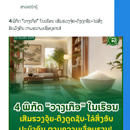
ສາລະໜ້າຮູ້
4 ພິກັດ “ວາງເກືອ” ໃນເຮືອນ ເສີມຮວງຈຸ້ຍ-ດຶງດູດຊັບ-ໄລ່ສິ່ງ
ອັບມົງຄົນ ຕາມຄວາມເຊື່ອບູຮານ!