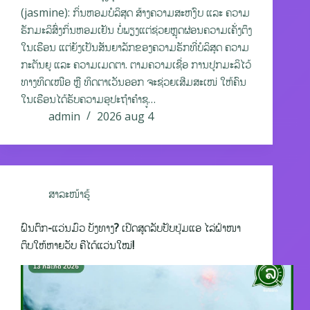
(jasmine): ກິ່ນຫອມບໍລິສຸດ ສ້າງຄວາມສະຫງົບ ແລະ ຄວາມ
ຮັກມະລິສົ່ງກິ່ນຫອມເຢັນ ບໍ່ພຽງແຕ່ຊ່ວຍຫຼຸດຜ່ອນຄວາມເຄັ່ງຕຶງ
ໃນເຮືອນ ແຕ່ຍັງເປັນສັນຍາລັກຂອງຄວາມຮັກທີ່ບໍລິສຸດ ຄວາມ
ກະຕັນຍູ ແລະ ຄວາມເມດຕາ. ຕາມຄວາມເຊື່ອ ການປູກມະລິໄວ້
ທາງທິດເໜືອ ຫຼື ທິດຕາເວັນອອກ ຈະຊ່ວຍເສີມສະເໜ່ ໃຫ້ຄົນ
ໃນເຮືອນໄດ້ຮັບຄວາມອຸປະຖຳຄຳຊູ…
admin
2026 aug 4
ສາລະໜ້າຮູ້
ຝົນຕົກ-ແວ່ນມົວ ບັງທາງ? ເປີດສູດລັບປັບປຸ່ມແອ ໄລ່ຝ້າໜາ
ຕຶບໃຫ້ຫາຍວັບ ຄືໄດ້ແວ່ນໃໝ່!