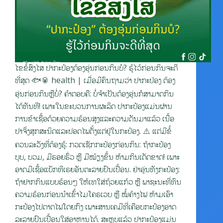
ໄຂຂໍ້ສົງໄສ ປາກະປ໋ອງຕ້ອງອຸ່ນກ່ອນກິນບໍ? ຮູ້ໄວ້ກ່ອນກິນຈະດີ
ທີ່ສຸດ 🐟🥫 health | ເມື່ອມີຄົນຖາມວ່າ ປາກະປ່ອງ ຕ້ອງ
ອຸ່ນກ່ອນກິນຫຼືບໍ່? ຄຳຕອບຄື: ບໍ່ຈຳເປັນຕ້ອງອຸ່ນກໍສາມາດກິນ
ໄດ້ທັນທີ! ເພາະໃນຂະບວນການຜະລິດ ປາກະປ໋ອງແມ່ນຜ່ານ
ການຂ້າເຊື້ອດ້ວຍຄວາມຮ້ອນສູງແລະຄວາມດັນມາແລ້ວ ເນື້ອ
ປາຈຶ່ງສຸກສະນິດແລະປອດໄພຕັ້ງແຕ່ຢູ່ໃນກະປ໋ອງ. ⚠️ ແຕ່ມີຂໍ້
ຄວນລະວັງທີ່ຕ້ອງຮູ້: ກວດເຊັກກະປ໋ອງກ່ອນກິນ: ຖ້າກະປ໋ອງ
ບຸບ, ບວມ, ມີຮອຍຮົ່ວ ຫຼື ມີໝ້ຽງຂຶ້ນ ຫ້າມກິນເດັດຂາດ! ເພາະ
ອາດມີເຊື້ອແບັກທີເຣຍອັນຕະລາຍປົນເປື້ອນ. ຢ່າອຸ່ນທັງກະປ໋ອງ:
ຖ້າຢາກກິນແບບຮ້ອນໆ ໃຫ້ເທໃສ່ຖ້ວຍແກ້ວ ຫຼື ພາຊະນະທີ່ທົນ
ຄວາມຮ້ອນກ່ອນນຳເຂົ້າໄມໂຄຣເວບ ຫຼື ໝໍ້ຄ້າງໄຟ ຫ້າມເອົາ
ກະປ໋ອງໄປດາດໄຟໂດຍກົງ ເພາະສານເຄມີທີ່ເຄືອບກະປ໋ອງອາດ
ລະລາຍປົນເປື້ອນໃສ່ອາຫານໄດ້. ສະຫຼຸບແລ້ວ ປາກະປ໋ອງແມ່ນ