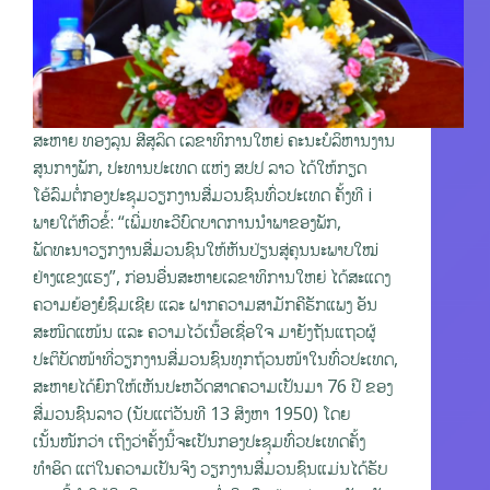
ສະຫາຍ ທອງລຸນ ສີສຸລິດ ເລຂາທິການໃຫຍ່ ຄະນະບໍລິຫານງານ
ສູນກາງພັກ, ປະທານປະເທດ ແຫ່ງ ສປປ ລາວ ໄດ້ໃຫ້ກຽດ
ໂອ້ລົມຕໍ່ກອງປະຊຸມວຽກງານສື່ມວນຊົນທົ່ວປະເທດ ຄັ້ງທີ i
ພາຍໃຕ້ຫົວຂໍ້: “ເພີ່ມທະວີບົດບາດການນໍາພາຂອງພັກ,
ພັດທະນາວຽກງານສື່ມວນຊົນໃຫ້ຫັນປ່ຽນສູ່ຄຸນນະພາບໃໝ່
ຢ່າງແຂງແຮງ”, ກ່ອນອື່ນສະຫາຍເລຂາທິການໃຫຍ່ ໄດ້ສະແດງ
ຄວາມຍ້ອງຍໍຊົມເຊີຍ ແລະ ຝາກຄວາມສາມັກຄີຮັກແພງ ອັນ
ສະໜິດແໜ້ນ ແລະ ຄວາມໄວ້ເນື້ອເຊື່ອໃຈ ມາຍັງຖັນແຖວຜູ້
ປະຕິບັດໜ້າທີ່ວຽກງານສື່ມວນຊົນທຸກຖ້ວນໜ້າໃນທົ່ວປະເທດ,
ສະຫາຍໄດ້ຍົກໃຫ້ເຫັນປະຫວັດສາດຄວາມເປັນມາ 76 ປີ ຂອງ
ສື່ມວນຊົນລາວ (ນັບແຕ່ວັນທີ 13 ສິງຫາ 1950) ໂດຍ
ເນັ້ນໜັກວ່າ ເຖິງວ່າຄັ້ງນີ້ຈະເປັນກອງປະຊຸມທົ່ວປະເທດຄັ້ງ
ທຳອິດ ແຕ່ໃນຄວາມເປັນຈິງ ວຽກງານສື່ມວນຊົນແມ່ນໄດ້ຮັບ