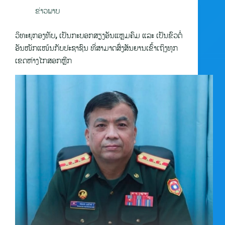
ຂ່າວພາບ
ວິທະຍຸກອງທັບ, ເປັນກະບອກສຽງອັນແຫຼມຄົມ ແລະ ເປັນຂົວຕໍ່
ອັນໜັກແໜ້ນກັບປະຊາຊົນ ທີ່ສາມາດສົ່ງສັນຍານເຂົ້າເຖິງທຸກ
ເຂດຫ່າງໄກສອກຫຼີກ