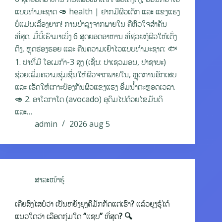
ແບບທຳມະຊາດ 🥑 health | ຢາກມີຜິວເດັກ ແລະ ແຂງແຮງ
ບໍ່ແມ່ນເລື່ອງຍາກ! ການບຳລຸງຈາກພາຍໃນ ຄືຫົວໃຈສໍາຄັນ
ທີ່ສຸດ. ມື້ນີ້ເຮົາມາເບິ່ງ 6 ສຸດຍອດອາຫານ ທີ່ຊ່ວຍກູ້ຜິວໃຫ້ເຕັ່ງ
ຕຶງ, ຫຼຸດຮ່ອງຮອຍ ແລະ ຄືນຄວາມເຍົາໄວແບບທຳມະຊາດ: 🐟
1. ປາທີ່ມີ ໂອເມກ້າ-3 ສູງ (ເຊັ່ນ: ປາເຊວມອນ, ປາຊາບະ)
ຊ່ວຍເພີ່ມຄວາມຊຸ່ມຊື່ນໃຫ້ຜິວຈາກພາຍໃນ, ຫຼຸດການອັກເສບ
ແລະ ເຮັດໃຫ້ເກາະປ້ອງກັນຜິວແຂງແຮງ ອີ່ມນ້ຳຕະຫຼອດເວລາ.
🥑 2. ອາໂວກາໂດ (avocado) ອຸດົມໄປດ້ວຍໄຂມັນດີ
ແລະ…
admin
2026 aug 5
ສາລະໜ້າຮູ້
ເຄີຍສົງໄສບໍວ່າ ເປັນຫຍັງຍຸງຄືມັກກັດແຕ່ເຮົາ? ແລ້ວຍຸງຮູ້ໄດ້
ແນວໃດວ່າ ເລືອດກຸ່ມໃດ “ແຊບ” ທີ່ສຸດ? 🔍