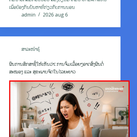
ເພື່ອປ້ອງກັນບັນຫາທີ່ກ່ຽວກັບການນອນ
admin
2026 aug 6
ສາລະໜ້າຮູ້
ຜົນການສຶກສາຊີ້ໃຫ້ເຫັນວ່າ: ການຈົ່ມເລື້ອຍໆອາດສົ່ງຜົນຕໍ່
ສະໝອງ ແລະ ສຸຂະພາບຈິດໃນໄລຍະຍາວ