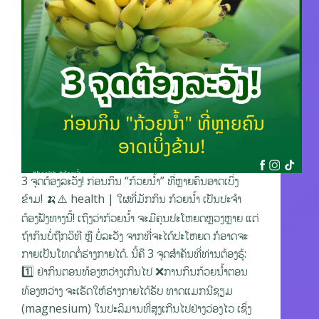
3 ຈຸດຕ້ອງລະວັງ! ກ່ອນກິນ “ກ້ວຍນໍ້າ” ທີ່ຫຼາຍຄົນອາດເບິ່ງ
ຂ້າມ! 🍌⚠️ health | ໃຜທີ່ມັກກິນ ກ້ວຍນໍ້າ ເປັນປະຈຳ
ຕ້ອງຟັງທາງນີ້! ເຖິງວ່າກ້ວຍນໍ້າ ຈະມີຄຸນປະໂຫຍດຫຼວງຫຼາຍ ແຕ່
ຖ້າກິນບໍ່ຖືກວິທີ ຫຼື ບໍ່ລະວັງ ຈາກທີ່ຈະໄດ້ປະໂຫຍດ ກໍອາດຈະ
ກາຍເປັນໂທດຕໍ່ຮ່າງກາຍໄດ້. ນີ້ຄື 3 ຈຸດສຳຄັນທີ່ທ່ານຕ້ອງຮູ້:
1️⃣ ຢ່າກິນຕອນທ້ອງຫວ່າງເກີນໄປ ❌ການກິນກ້ວຍນໍ້າຕອນ
ທ້ອງຫວ່າງ ຈະເຮັດໃຫ້ຮ່າງກາຍໄດ້ຮັບ ທາດແມກນີຊຽມ
(magnesium) ໃນປະລິມານທີ່ສູງເກີນໄປຢ່າງວ່ອງໄວ ເຊິ່ງ