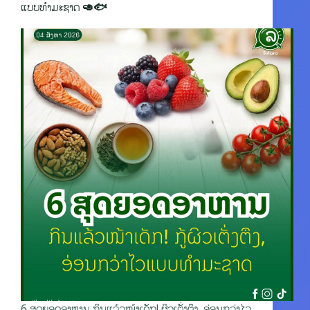
ແບບທຳມະຊາດ 🥑🐟
6 ສຸດຍອດອາຫານ ກິນແລ້ວໜ້າເດັກ! ຜິວເຕັ່ງຕຶງ, ອ່ອນກວ່າໄວ