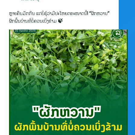
ຫຼາຍຄົນມັກກິນ ແຕ່ບໍ່ຮູ້ວ່າມີປະໂຫຍດຂະໜາດນີ້! “ຜັກຫວານ”
ຜັກພື້ນບ້ານທີ່ບໍ່ຄວນເບິ່ງຂ້າມ 🍃