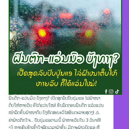
ຝົນຕົກ-ແວ່ນມົວ ບັງທາງ? ເປີດສູດລັບປັບປຸ່ມແອ ໄລ່ຝ້າໜາ
ຕຶບໃຫ້ຫາຍວັບ ຄືໄດ້ແວ່ນໃໝ່! ຂັບລົດຕອນຝົນຕົກ ແລ້ວແວ່ນ
ໜ້າລົດຂຶ້ນຝ້າໜາຕຶບ ບັງທັດສະນະວິໄສອັນຕະລາຍສຸດໆ! ⚠️
ຢ່າຟ້າວຕົກໃຈ… ປັບປຸ່ມແອຕາມນີ້ ຝ້າຫາຍວັບໃນ 3 ວິນາທີ!
💨 ຫຼາຍຄົນຍັງເຂົ້າໃຈຜິດເວລາຝ້າຂຶ້ນ ມັກຈະຟ້າວປິດແອ ຫຼື