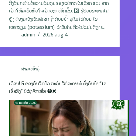
ສົ່ງຜົນກະທົບຕໍ່ຄວາມສົມດຸນຂອງແຮ່ທາດໃນເລືອດ ແລະ ອາດ
ເຮັດໃຫ້ລະບົບຫົວໃຈເຮັດວຽກໜັກຂຶ້ນ. 2️⃣ ຜູ້ປ່ວຍພະຍາດໄຂ່
ຫຼັງ ຕ້ອງລະວັງເປັນພິເສດ 🩺ກ້ວຍນໍ້າ ອຸດົມໄປດ້ວຍ ໂພ
ແທດຊຽມ (potassium). ສໍາລັບຄົນທົ່ວໄປແມ່ນດີຫຼາຍ…
admin
2026 aug 4
ສາລະໜ້າຮູ້
ເຕືອນ! 5 ຂອງກິນໃກ້ຕົວ ກະຕຸ້ນໃຫ້ລະຄາຍຄໍ ຍິ່ງກິນຍິ່ງ “ໄອ
ເຮື້ອຮັງ” ບໍ່ເຊົາຈັກເທື່ອ 😷❌