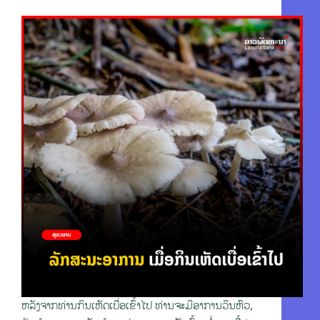
ຫລັງຈາກທ່ານກິນເຫັດເບື່ອເຂົ້າໄປ ທ່ານຈະມີອາການວິນຫົວ,