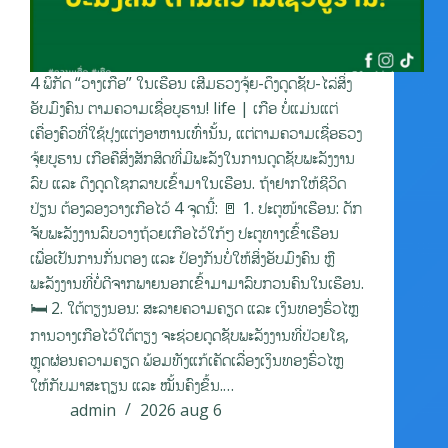
4 ພິກັດ “ວາງເກືອ” ໃນເຮືອນ ເສີມຮວງຈຸ້ຍ-ດຶງດູດຊັບ-ໄລ່ສິ່ງ
ອັບມົງຄົນ ຕາມຄວາມເຊື່ອບູຮານ! life | ເກືອ ບໍ່ແມ່ນແຕ່
ເຄື່ອງຄົວທີ່ໃຊ້ປຸງແຕ່ງອາຫານເທົ່ານັ້ນ, ແຕ່ຕາມຄວາມເຊື່ອຮວງ
ຈຸ້ຍບູຮານ ເກືອຄືສິ່ງສັກສິດທີ່ມີພະລັງໃນການດູດຊັບພະລັງງານ
ລົບ ແລະ ດຶງດູດໂຊກລາບເຂົ້າມາໃນເຮືອນ. ຖ້າຢາກໃຫ້ຊີວິດ
ປ່ຽນ ຕ້ອງລອງວາງເກືອໄວ້ 4 ຈຸດນີ້: 🚪 1. ປະຕູໜ້າເຮືອນ: ດັກ
ຈັບພະລັງງານລົບວາງຖ້ວຍເກືອໄວ້ໃກ້ໆ ປະຕູທາງເຂົ້າເຮືອນ
ເພື່ອເປັນການກັ່ນຕອງ ແລະ ປ້ອງກັນບໍ່ໃຫ້ສິ່ງອັບມົງຄົນ ຫຼື
ພະລັງງານທີ່ບໍ່ດີຈາກພາຍນອກເຂົ້າມາມາລົບກວນຄົນໃນເຮືອນ.
🛏️ 2. ໃຕ້ຕຽງນອນ: ສະລາຍຄວາມຄຽດ ແລະ ເງິນທອງຮົ່ວໄຫຼ
ການວາງເກືອໄວ້ໃຕ້ຕຽງ ຈະຊ່ວຍດູດຊັບພະລັງງານທີ່ປ່ວຍໂຊ,
ຫຼຸດຜ່ອນຄວາມຄຽດ ພ້ອມທັງແກ້ເຄັດເລື່ອງເງິນທອງຮົ່ວໄຫຼ
ໃຫ້ກັບມາສະຖຽນ ແລະ ໝັ້ນຄົງຂຶ້ນ.…
admin
2026 aug 6