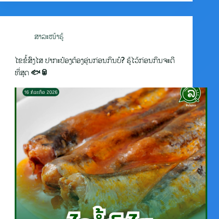
ສາລະໜ້າຮູ້
ໄຂຂໍ້ສົງໄສ ປາກະປ໋ອງຕ້ອງອຸ່ນກ່ອນກິນບໍ? ຮູ້ໄວ້ກ່ອນກິນຈະດີ
ທີ່ສຸດ 🐟🥫