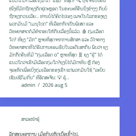
ແນວໃດວ່າ ເລືອດກຸ່ມໃດ “ແຊບ” ທີ່ສຸດ? 🔍 ຖ້າເຈົ້າເປັນຄົນ
ໜຶ່ງທີ່ມັກຖືກຍຸງກັດຢູ່ຕະຫຼອດ ໃນຂະນະທີ່ຄົນນັ່ງຂ້າງໆ ກັບບໍ່
ຖືກຍຸງກວນເລີຍ… ທ່ານບໍ່ໄດ້ຄິດໄປເອງ ເພາະໃນໂລກຂອງຍຸງ
ພວກມັນມີ “ເມນູໂປດ” ທີ່ເລືອກກັດເປັນພິເສດ ແລະ
ວິທະຍາສາດກໍມີຄຳຕອບໃຫ້ກັບເລື່ອງນີ້ແລ້ວ. 🩸 ກຸ່ມເລືອດ
ໃດ? ທີ່ຍຸງ “ມັກ” ຫຼາຍທີ່ສຸດຈາກການສຶກສາ ແລະ ວິໄຈທາງ
ວິທະຍາສາດທີ່ໄດ້ຮັບການຍອມຮັບໃນລະດັບສາກົນ ພົບວ່າ ຍຸງ
ມັກກັັດຄົນທີ່ມີ “ກຸ່ມເລືອດ o” ຫຼາຍທີ່ສຸດ 🧬 ຍຸງ “ຮູ້” ໄດ້
ແນວໃດວ່າເຮົາມີເລືອດກຸ່ມໃດ?ຍຸງບໍ່ໄດ້ມີຕາທິບ ຫຼື ກ້ອງ
ຈຸລະທັດເພື່ອເບິ່ງກຸ່ມເລືອດຂອງເຮົາ ແຕ່ພວກມັນໃຊ້ “ລະບົບ
ເຊັນເຊີດົມກິ່ນ” ທີ່ອັດສະຈັນ: 💡 ຮູ້…
admin
2026 aug 5
ສາລະໜ້າຮູ້
ລັກສະນະອາການ ເມື່ອກິນເຫັດເບື່ຶອເຂົ້າໄປ.