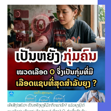
ເຄີຍສົງໄສບໍວ່າ ເປັນຫຍັງຍຸງຄືມັກກັດແຕ່ເຮົາ? ແລ້ວຍຸງຮູ້ໄດ້