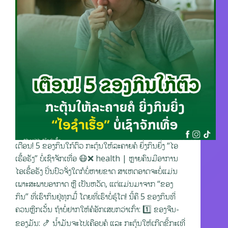
ເຕືອນ! 5 ຂອງກິນໃກ້ຕົວ ກະຕຸ້ນໃຫ້ລະຄາຍຄໍ ຍິ່ງກິນຍິ່ງ “ໄອ
ເຮື້ອຮັງ” ບໍ່ເຊົາຈັກເທື່ອ 😷❌ health | ຫຼາຍຄົນມີອາການ
ໄອເຮື້ອຮັງ ປິ່ນປົວຈັ່ງໃດກໍບໍ່ຫາຍຂາດ ສາເຫດອາດຈະບໍ່ແມ່ນ
ເພາະສະພາບອາກາດ ຫຼື ເປັນຫວັດ, ແຕ່ແມ່ນມາຈາກ “ຂອງ
ກິນ” ທີ່ເຮົາກິນຢູ່ທຸກມື້ ໂດຍທີ່ເຮົາບໍ່ຮູ້ໂຕ! ນີ້ຄື 5 ຂອງກິນທີ່
ຄວນຫຼີກເວັ້ນ ຖ້າບໍ່ຢາກໃຫ້ຄໍອັກເສບກວ່າເກົ່າ: 1️⃣ ຂອງຈືນ-
ຂອງມັນ: 🍤 ນ້ຳມັນຈະໄປເຄືອບຄໍ ແລະ ກະຕຸ້ນໃຫ້ເກີດຂີ້ກະເທີ່