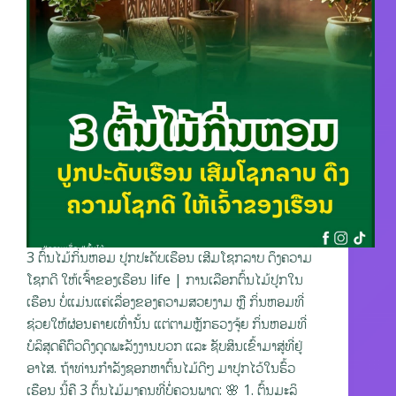
3 ຕົ້ນໄມ້ກິ່ນຫອມ ປູກປະດັບເຮືອນ ເສີມໂຊກລາບ ດຶງຄວາມ
ໂຊກດີ ໃຫ້ເຈົ້າຂອງເຮືອນ life | ການເລືອກຕົ້ນໄມ້ປູກໃນ
ເຮືອນ ບໍ່ແມ່ນແຄ່ເລື່ອງຂອງຄວາມສວຍງາມ ຫຼື ກິ່ນຫອມທີ່
ຊ່ວຍໃຫ້ຜ່ອນຄາຍເທົ່ານັ້ນ ແຕ່ຕາມຫຼັກຮວງຈຸ້ຍ ກິ່ນຫອມທີ່
ບໍລິສຸດຄືຕົວດຶງດູດພະລັງງານບວກ ແລະ ຊັບສິນເຂົ້າມາສູ່ທີ່ຢູ່
ອາໄສ. ຖ້າທ່ານກຳລັງຊອກຫາຕົ້ນໄມ້ດີໆ ມາປູກໄວ້ໃນຮົ້ວ
ເຮືອນ ນີ້ຄື 3 ຕົ້ນໄມ້ມຸງຄຸນທີ່ບໍ່ຄວນພາດ: 🌸 1. ຕົ້ນມະລິ