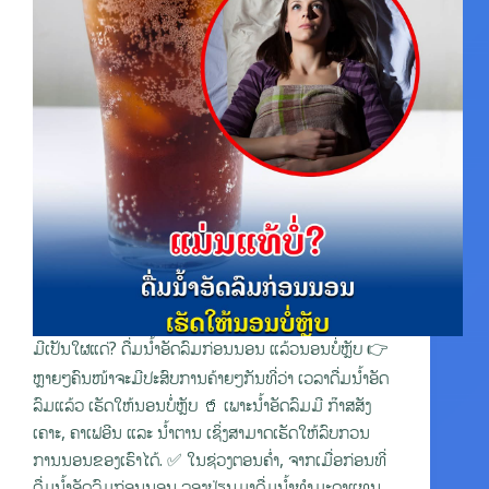
ມີເປັນໃຜແດ່? ດື່ມນ້ຳອັດລົມກ່ອນນອນ ແລ້ວນອນບໍ່ຫຼັບ 👉
ຫຼາຍໆຄົນໜ້າຈະມີປະສົບການຄ້າຍໆກັນທີ່ວ່າ ເວລາດື່ມນ້ຳອັດ
ລົມແລ້ວ ເຮັດໃຫ້ນອນບໍ່ຫຼັບ 🥤 ເພາະນ້ຳອັດລົມມີ ກ໊າສສັງ
ເຄາະ, ຄາເຟອີນ ແລະ ນ້ຳຕານ ເຊິ່ງສາມາດເຮັດໃຫ້ລົບກວນ
ການນອນຂອງເຮົາໄດ້. ✅ ໃນຊ່ວງຕອນຄ່ຳ, ຈາກເມື່ອກ່ອນທີ່
ດື່ມນ້ຳອັດລົມກ່ອນນອນ ລອງປ່ຽນມາດື່ມນ້ຳທຳມະດາແທນ