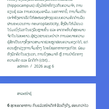
(hippocampus) ເຊິ່ງມີໜ້າທີ່ກ່ຽວກັບຄວາມຈຳ, ການ
ຮຽນຮູ້ ແລະ ການຄວບຄຸມອາລົມ..ນອກຈາກນີ້, ການຈົ່ມເປັນ
ປະຈຳຍັງອາດເຮັດໃຫ້ສະໝອງສ້າງຮູບແບບຄວາມຄິດດ້ານລົບ
ຜ່ານຂະບວນການ neuroplasticity, ສົ່ງຜົນໃຫ້ມີແນວ
ໂນ້ມເບິ່ງໂລກໃນແງ່ລົບຫຼາຍຂຶ້ນ ແລະ ອາດກະທົບຕໍ່ສຸຂະພາບ
ຈິດໃນໄລຍະຍາວ..ຜູ້ຊ່ຽວຊານແນະນຳວ່າ ການລະບາຍຄວາມ
ຮູ້ສຶກເປັນບາງຄັ້ງຄາວສາມາດຊ່ວຍຫຼຸດຜ່ອນຄວາມຄຽດໄດ້, ແຕ່
ຄວນຫຼີກລ່ຽງການຈົ່ມຊ້ຳໆ ໂດຍບໍ່ຊອກຫາທາງແກ້ໄຂ. ພ້ອມ
ທັງຝຶກຄິດໃນແງ່ບວກ, ການນັ່ງສະມາທິ ຫຼື ການບຳບັດທາງ
ຄວາມຄິດ ແລະ ພຶດຕິກຳ (cbt)…
admin
2026 aug 6
ສາລະໜ້າຮູ້
6 ສຸດຍອດອາຫານ ກິນແລ້ວໜ້າເດັກ! ຜິວເຕັ່ງຕຶງ, ອ່ອນກວ່າໄວ