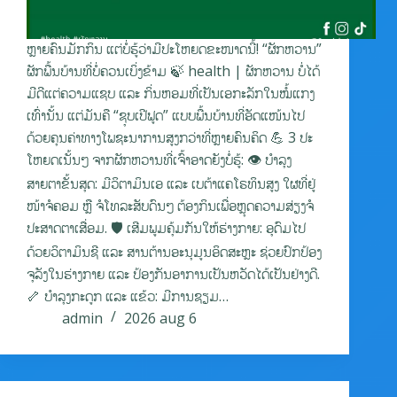
ຫຼາຍຄົນມັກກິນ ແຕ່ບໍ່ຮູ້ວ່າມີປະໂຫຍດຂະໜາດນີ້! “ຜັກຫວານ”
ຜັກພື້ນບ້ານທີ່ບໍ່ຄວນເບິ່ງຂ້າມ 🍃 health | ຜັກຫວານ ບໍ່ໄດ້
ມີດີແຕ່ຄວາມແຊບ ແລະ ກິ່ນຫອມທີ່ເປັນເອກະລັກໃນໝໍ້ແກງ
ເທົ່ານັ້ນ ແຕ່ມັນຄື “ຊຸບເປີຟູດ” ແບບພື້ນບ້ານທີ່ອັດແໜ້ນໄປ
ດ້ວຍຄຸນຄ່າທາງໂພຊະນາການສູງກວ່າທີ່ຫຼາຍຄົນຄິດ 💪 3 ປະ
ໂຫຍດເນັ້ນໆ ຈາກຜັກຫວານທີ່ເຈົ້າອາດຍັງບໍ່ຮູ້: 👁️ ບຳລຸງ
ສາຍຕາຂັ້ນສຸດ: ມີວິຕາມິນເອ ແລະ ເບຕ້າແຄໂຣທິນສູງ ໃຜທີ່ຢູ່
ໜ້າຈໍຄອມ ຫຼື ຈໍໂທລະສັບດົນໆ ຕ້ອງກິນເພື່ອຫຼຸດຄວາມສ່ຽງຈໍ
ປະສາດຕາເສື່ອມ. 🛡️ ເສີມພູມຄຸ້ມກັນໃຫ້ຮ່າງກາຍ: ອຸດົມໄປ
ດ້ວຍວິຕາມິນຊີ ແລະ ສານຕ້ານອະນຸມູນອິດສະຫຼະ ຊ່ວຍປົກປ້ອງ
ຈຸລັງໃນຮ່າງກາຍ ແລະ ປ້ອງກັນອາການເປັນຫວັດໄດ້ເປັນຢ່າງດີ.
🦴 ບຳລຸງກະດູກ ແລະ ແຂ້ວ: ມີການຊຽມ…
admin
2026 aug 6