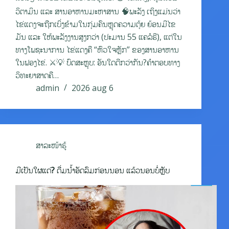
ວິຕາມິນ ແລະ ສານອາຫານມະຫາສານ 🧠ພະລັງ ເຖິງແມ່ນວ່າ
ໄຂ່ແດງຈະຖືກເບິ່ງຂ້າມໃນກຸ່ມຄົນຫຼຸດຄວາມຕຸ້ຍ ຍ້ອນມີໄຂ
ມັນ ແລະ ໃຫ້ພະລັງງານສູງກວ່າ (ປະມານ 55 ແຄລໍຣີ), ແຕ່ໃນ
ທາງໂພຊະນາການ ໄຂ່ແດງຄື “ຫົວໃຈຫຼັກ” ຂອງສານອາຫານ
ໃນຟອງໄຂ່. ⚔️💡 ບົດສະຫຼຸບ: ອັນໃດດີກວ່າກັນ?ຄຳຕອບທາງ
ວິທະຍາສາດຄື…
admin
2026 aug 6
ສາລະໜ້າຮູ້
ມີເປັນໃຜແດ່? ດື່ມນ້ຳອັດລົມກ່ອນນອນ ແລ້ວນອນບໍ່ຫຼັບ