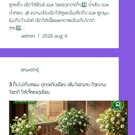
ຫຼາຍຂຶ້ນ ເຮັດໃຫ້ຄັນຄໍ ແລະ ໄອແຮງກວ່າເກົ່າ.2️⃣ ນ້ຳເຢັນ ແລະ
ນ້ຳກ້ອນ: 🧊 ຄວາມເຢັນເຮັດໃຫ້ຫຼອດລົມຫົດຕົວ ແລະ ຫຼຸດພູມ
ຄຸ້ມກັນໃນລຳຄໍ ເຮັດໃຫ້ເຊື້ອພະຍາດຈະເລີນເຕີບໂຕໄດ້
ງ່າຍ.3️⃣…
admin
2026 aug 4
ສາລະໜ້າຮູ້
3 ຕົ້ນໄມ້ກິ່ນຫອມ ປູກປະດັບເຮືອນ ເສີມໂຊກລາບ ດຶງຄວາມ
ໂຊກດີ ໃຫ້ເຈົ້າຂອງເຮືອນ