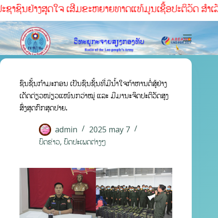
ຊາຊົນຢ່າງສຸດໃຈ ເສີມຂະຫຍາຍທາດແທ້ມູນເຊື້ອປະຕິວັດ ສໍາເລັດທຸ
ຊົນຊັ້ນກຳມະກອນ ເປັນຊົນຊັ້ນທີ່ມີນໍ້າໃຈກ້າຫານຕໍ່ສູ້ຢ່າງ
ເດັດດ່ຽວໜ່ຽວແໜ້ນກວ່າໝູ່ ແລະ ມີມານະຈິດປະຕິວັດສູງ
ສົ່ງສຸດກົກສຸດປາຍ.
admin
2025 may 7
ບົດຂ່າວ
,
ບົດປະເພດຕ່າງໆ