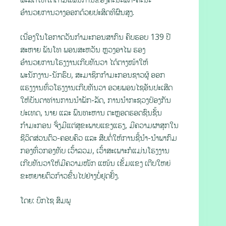
ອຳນວຍການວາງອອກດ້ວຍປະສິດທິຜົນສູງ.
ເນື່ອງໃນໂອກາດວັນກຳມະກອນສາກົນ ຄົບຮອບ 139 ປີ
ສະຫາຍ ພັນໂທ ພອນສະຫວັນ ຫຼວງອາໄພ ຮອງ
ອຳນວຍການໂຮງງານເກີບທັນວາ ໄດ້ຕາງໜ້າໃຫ້
ພະນັກງານ-ນັກຮົບ, ສະມາຊິກກຳມະກອນຊາວຜູ້ ອອກ
ແຮງງານທົ່ວໂຮງງານເກີບທັນວາ ອວຍພອນໄຊອັນປະເສີດ
ໃຫ້ບັນດາທ່ານການນໍາພັກ-ລັດ, ການນໍາກະຊວງປ້ອງກັນ
ປະເທດ, ນາຍ ແລະ ພົນທະຫານ ຕະຫຼອດຮອດຊົນຊັ້ນ
ກຳມະກອນ ຈົ່ງມີແຕ່ສຸຂະພາບແຂງແຮງ, ມີຄວາມຜາສຸກໃນ
ຊີວິດສ່ວນຕົວ-ຄອບຄົວ ແລະ ສືບຕໍ່ໃຫ້ການຊີ້ນໍາ-ນໍາພາກົມ
ກອງທົ່ວກອງທັບ ເວົ້າລວມ, ເວົ້າສະເພາະກໍແມ່ນໂຮງງານ
ເກີບທັນວາໃຫ້ມີຄວາມໜັກ ແໜ້ນ ເຂັ້ມແຂງ ເຕີບໃຫຍ່
ຂະຫຍາຍຕົວກ້າວຂື້ນໄປຢ່າງບໍ່ຢຸດຢັ້ງ.
ໂດຍ: ບິກໄຊ ສົມພູ