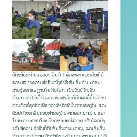
ຄືດັ່ງທີ່ຮູ້ນໍາກັນແລ້ວວ່າ: ວັນທີ 1 ພຶດສະພາ ແມ່ນວັນທີ່ມີ
ຄວາມໝາຍຄວາມສຳຄັນໜຶ່ງສໍາລັບຊົນຊັ້ນກຳມະກອນ-
ຊາວຜູ້ອອກແຮງງານໃນທົ່ວໂລກ, ເປັນວັນທີ່ຊົນຊັ້ນ
ກຳມະກອນໄດ້ເຕົ້າໂຮມຄວາມສາມັກຄີກັນລຸກຮື້ຂຶ້ນຕໍ່ຕ້ານ
ການກົດຂີ່ຂູດຮີດເພື່ອທວງເອົາສິດທິພື້ນຖານຂອງຕົນ ແລະ
ຜົນປະໂຫຍດອັນຊອບທຳຂອງຕົນຈາກພວກນາຍທຶນ ແລະ
ໃນສະຖານະການໃໝ່ ບັນດາປະເທດພັດທະນາໃນໂລກຍັງ
ໄດ້ໃຫ້ຄວາມສໍາຄັນຕໍ່ກັບຊົນຊັ້ນກຳມະກອນ, ເພາະຊົນຊັ້ນ
ກຳມະກອນໄດ້ກາຍເປັນກຳລັງແຮງໃນການສ້າງ ແລະ ນໍາໃຊ້