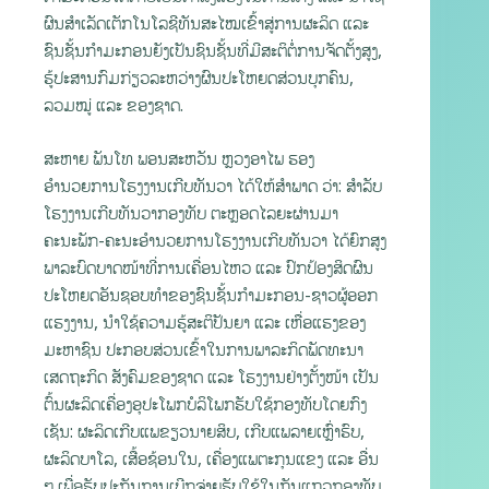
ຜົນສຳເລັດເຕັກໂນໂລຊີທັນສະໄໝເຂົ້າສູ່ການຜະລິດ ແລະ
ຊົນຊັ້ນກຳມະກອນຍັງເປັນຊົນຊັ້ນທີ່ມີສະຕິຕໍ່ການຈັດຕັ້ງສູງ,
ຮູ້ປະສານກົມກ່ຽວລະຫວ່າງຜົນປະໂຫຍດສ່ວນບຸກຄົນ,
ລວມໝູ່ ແລະ ຂອງຊາດ.
ສະຫາຍ ພັນໂທ ພອນສະຫວັນ ຫຼວງອາໄພ ຮອງ
ອຳນວຍການໂຮງງານເກີບທັນວາ ໄດ້ໃຫ້ສຳພາດ ວ່າ: ສໍາລັບ
ໂຮງງານເກີບທັນວາກອງທັບ ຕະຫຼອດໄລຍະຜ່ານມາ
ຄະນະພັກ-ຄະນະອຳນວຍການໂຮງງານເກີບທັນວາ ໄດ້ຍົກສູງ
ພາລະບົດບາດໜ້າທີ່ການເຄື່ອນໄຫວ ແລະ ປົກປ້ອງສິດຜົນ
ປະໂຫຍດອັນຊອບທຳຂອງຊົນຊັ້ນກຳມະກອນ-ຊາວຜູ້ອອກ
ແຮງງານ, ນໍາໃຊ້ຄວາມຮູ້ສະຕິປັນຍາ ແລະ ເຫື່ອແຮງຂອງ
ມະຫາຊົນ ປະກອບສ່ວນເຂົ້າໃນການພາລະກິດພັດທະນາ
ເສດຖະກິດ ສັງຄົມຂອງຊາດ ແລະ ໂຮງງານຢ່າງຕັ້ງໜ້າ ເປັນ
ຕົ້ນຜະລິດເຄື່ອງອຸປະໂພກບໍລິໂພກຮັບໃຊ້ກອງທັບໂດຍກົງ
ເຊັນ: ຜະລິດເກີບແພຂຽວນາຍສິບ, ເກີບແພລາຍເຫຼົ່າຮົບ,
ຜະລິດບາໂລ, ເສື້ອຊ້ອນໃນ, ເຄື່ອງແພຕະກຸນແຂງ ແລະ ອື່ນ
ໆ ເພື່ອຮັບປະກັນການເບີກຈ່າຍຮັບໃຊ້ໃນຖັນແຖວກອງທັບ