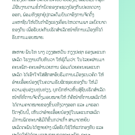
ມີຜົນງານຕາມຂໍ້ກຳນົດຂອງກະຊວງປ້ອງກັນປະເທດວາງ
ອອກ, ພ້ອມທັງຊຸກຍູ້ປຸກລະດົມບັນດາອົງການຈັດຕັ້ງ
ມະຫາຊົນໃຫ້ເປັນກຳລັງແຮງເຄື່ອນໄຫວຕາມພາ ລະບົດບາດ
ຂອງຕົນ ເພື່ອຮັບປະກັນເຮັດສຳເລັດໜ້າທີ່ການເມືອງທີ່ໄດ້
ຮັບການມອບໝາຍ.
ສະຫາຍ ພັນໂທ ນາງ ວຽງສະຫວັນ ກຽງປະຊາ ຮອງພະແນກ
ຜະລິດ ໂຮງງານເກີບທັນວາ ໃຫ້ຮູ້ຕື່ມວ່າ: ໃນໄລຍະຜ່ານມາ
ຄະນະພັກ-ຄະນະອຳນວຍການ ພ້ອມດ້ວຍຄະນະພະແນກ
ຜະລິດ ໄດ້ເອົາໃຈໃສ່ສຶກສາອົບຮົມການເມືອງແນວຄິດ ໃຫ້
ອ້າຍເອື້ອຍນ້ອງຢູ່ໃນຄວາມຮັບຜິດຊອບຂອງຕົນ ໃຫ້ມີ
ຄວາມອຸ່ນອ່ຽນທຸ່ນທ່ຽງ, ບຸກບຶກຫ້າວຫັ້ນສູ້ຊົນເຮັດສຳເລັດ
ໜ້າທີ່ທີ່ການຈັດຕັ້ງມອບໝາຍໃຫ້ ກໍຄືໜ້າທີ່ການຜະລິດໃຫ້
ໄດ້ຕາມຄາດໝາຍຂອງຂັ້ນເທີງວາງອອກ ແລະ ມາຮອດ
ປັດຈຸບັນນີ້, ເຫັນວ່າອ້າຍເອື້ອຍນ້ອງຢູ່ໃນພະແນກຜະລິດ
ມີການພັດທະນາສີມືດີຂື້ນກວ່າເກົ່າ ສາມາດຫຍິບ
ຜະລິດຕະພັນໄດ້ຫຼາຍຢ່າງ ເພື່ອຮັບໃຊ້ໃຫ້ແກ່ກອງທັບ ແລະ
ຜະລິດໃຫ້ໄດ້ຕາມແຜນການຂອງຄະນະພັກ-ຄະນະ