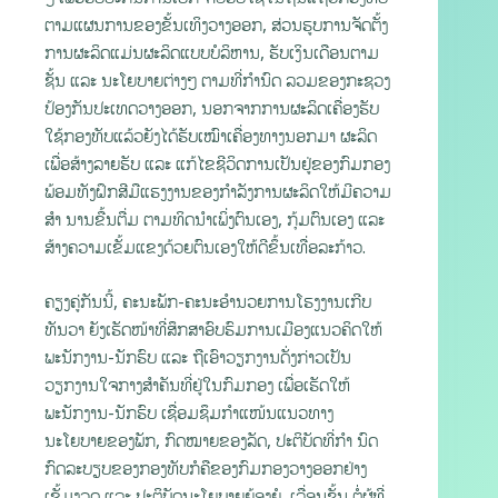
ຕາມແຜນການຂອງຂັ້ນເທິງວາງອອກ, ສ່ວນຮູບການຈັດຕັ້ງ
ການຜະລິດແມ່ນຜະລິດແບບບໍລິຫານ, ຮັບເງິນເດືອນຕາມ
ຊັ້ນ ແລະ ນະໂຍບາຍຕ່າງໆ ຕາມທີ່ກຳນົດ ລວມຂອງກະຊວງ
ປ້ອງກັນປະເທດວາງອອກ, ນອກຈາກການຜະລິດເຄື່ອງຮັບ
ໃຊ້ກອງທັບແລ້ວຍັງໄດ້ຮັບເໝົາເຄື່ອງທາງນອກມາ ຜະລິດ
ເພື່ອສ້າງລາຍຮັບ ແລະ ແກ້ໄຂຊີວິດການເປັນຢູ່ຂອງກົມກອງ
ພ້ອມທັງຝຶກສີມືແຮງງານຂອງກຳລັງການຜະລິດໃຫ້ມີຄວາມ
ສໍາ ນານຂື້ນຕື່ມ ຕາມທິດນໍາເພິ່ງຕົນເອງ, ກຸ້ມຕົນເອງ ແລະ
ສ້າງຄວາມເຂັ້ມແຂງດ້ວຍຕົນເອງໃຫ້ດີຂຶ້ນເທື່ອລະກ້າວ.
ຄຽງຄູ່ກັນນີ້, ຄະນະພັກ-ຄະນະອຳນວຍການໂຮງງານເກີບ
ທັນວາ ຍັງເຮັດໜ້າທີ່ສຶກສາອົບຮົມການເມືອງແນວຄິດໃຫ້
ພະນັກງານ-ນັກຮົບ ແລະ ຖືເອົາວຽກງານດັ່ງກ່າວເປັນ
ວຽກງານໃຈກາງສໍາຄັນທີ່ຢູ່ໃນກົມກອງ ເພື່ອເຮັດໃຫ້
ພະນັກງານ-ນັກຮົບ ເຊື່ອມຊຶມກຳແໜ້ນແນວທາງ
ນະໂຍບາຍຂອງພັກ, ກົດໝາຍຂອງລັດ, ປະຕິບັດທີ່ກຳ ນົດ
ກົດລະບຽບຂອງກອງທັບກໍຄືຂອງກົມກອງວາງອອກຢ່າງ
ເຂັ້ມງວດ ແລະ ປະຕິບັດນະໂຍບາຍຍ້ອງຍໍ, ເລື່ອນຊັ້ນ ຕໍ່ຜູ້ທີ່