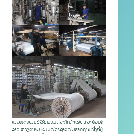
ໜ່ວຍຊາວໜຸ່ມບໍລິສັດຮ່ວມທຸລະກິດຕ່ຳແຜ່ນ ແລະ ຍ້ອມສີ
ລາວ-ຫວຽດນາມ ແມ່ນໜ່ວຍຊາວໜຸ່ມຮາກຖານໜື່ງທີ່ຢູ່