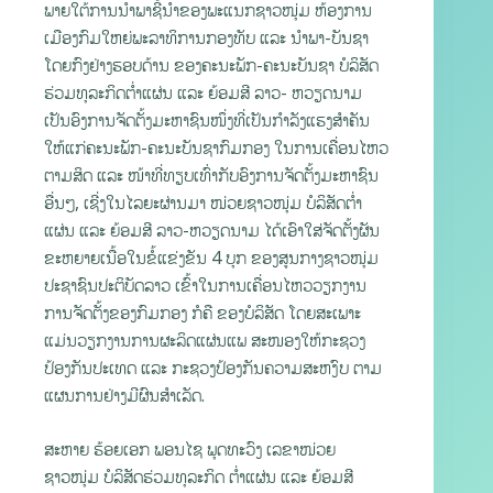
ພາຍໃຕ້ການນຳພາຊີ້ນຳຂອງພະແນກຊາວໜຸ່ມ ຫ້ອງການ
ເມືອງກົມໃຫຍ່ພະລາທິການກອງທັບ ແລະ ນໍາພາ-ບັນຊາ
ໂດຍກົງຢ່າງຮອບດ້ານ ຂອງຄະນະພັກ-ຄະນະບັນຊາ ບໍລິສັດ
ຮ່ວມທຸລະກິດຕ່ຳແຜ່ນ ແລະ ຍ້ອມສີ ລາວ- ຫວຽດນາມ
ເປັນອົງການຈັດຕັ້ງມະຫາຊົນໜຶ່ງທີ່ເປັນກໍາລັງແຮງສໍາຄັນ
ໃຫ້ແກ່ຄະນະພັກ-ຄະນະບັນຊາກົມກອງ ໃນການເຄື່ອນໄຫວ
ຕາມສິດ ແລະ ໜ້າທີ່ທຽບເທົ່າກັບອົງການຈັດຕັ້ງມະຫາຊົນ
ອື່ນໆ, ເຊີ່ງໃນໄລຍະຜ່ານມາ ໜ່ວຍຊາວໜຸ່ມ ບໍລິສັດຕໍ່າ
ແຜ່ນ ແລະ ຍ້ອມສີ ລາວ-ຫວຽດນາມ ໄດ້ເອົາໃສ່ຈັດຕັ້ງຜັນ
ຂະຫຍາຍເນື້ອໃນຂໍ້ແຂ່ງຂັນ 4 ບຸກ ຂອງສູນກາງຊາວໜຸ່ມ
ປະຊາຊົນປະຕິບັດລາວ ເຂົ້າໃນການເຄື່ອນໄຫວວຽກງານ
ການຈັດຕັ້ງຂອງກົມກອງ ກໍຄື ຂອງບໍລິສັດ ໂດຍສະເພາະ
ແມ່ນວຽກງານການຜະລິດແຜ່ນແພ ສະໜອງໃຫ້ກະຊວງ
ປ້ອງກັນປະເທດ ແລະ ກະຊວງປ້ອງກັນຄວາມສະຫງົບ ຕາມ
ແຜນການຢ່າງມີຜົນສຳເລັດ.
ສະຫາຍ ຮ້ອຍເອກ ພອນໄຊ ພຸດທະວົງ ເລຂາໜ່ວຍ
ຊາວໜຸ່ມ ບໍລິສັດຮ່ວມທຸລະກິດ ຕ່ຳແຜ່ນ ແລະ ຍ້ອມສີ