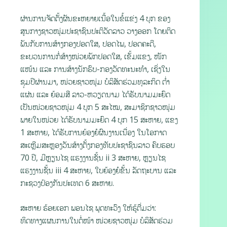
ຜ່ານການຈັດຕັ້ງຜັນຂະຫຍາຍເນື້ອໃນຂໍ້ແຂ່ງ 4 ບຸກ ຂອງ
ສູນກາງຊາວໜຸ່ມປະຊາຊົນປະຕິວັດລາວ ວາງອອກ ໂດຍຕິດ
ພັນກັບການສ້າງກອງປອດໃສ, ປອດໄພ, ປອດຄະດີ,
ຂະບວນການກໍ່ສ້າງໜ່ວຍພັກປອດໃສ, ເຂັ້ມແຂງ, ໜັກ
ແໜ້ນ ແລະ ການສ້າງນັກຮົບ-ກອງວັດທະນະທຳ, ເຊິ່ງໃນ
ຊຸມປີຜ່ານມາ, ໜ່ວຍຊາວໜຸ່ມ ບໍລິສັດຮ່ວມທຸລະກິດ ຕ່ຳ
ແຜ່ນ ແລະ ຍ້ອມສີ ລາວ-ຫວຽດນາມ ໄດ້ຮັບນາມມະຍົດ
ເປັນໜ່ວຍຊາວໜຸ່ມ 4 ບຸກ 5 ສະໄໝ, ສະມາຊິກຊາວໜຸ່ມ
ພາຍໃນໜ່ວຍ ໄດ້ຮັບນາມມະຍົດ 4 ບຸກ 15 ສະຫາຍ, ແຂງ
1 ສະຫາຍ, ໄດ້ຮັບການຍ້ອງຍໍຜົນງານເນື່ອງ ໃນໂອກາດ
ສະເຫຼີມສະຫຼອງວັນສ້າງຕັ້ງກອງທັບປະຊາຊົນລາວ ຄົບຮອບ
70 ປີ, ມີຫຼຽນໄຊ ແຮງງານຊັ້ນ ii 3 ສະຫາຍ, ຫຼຽນໄຊ
ແຮງງານຊັ້ນ iii 4 ສະຫາຍ, ໃບຍ້ອງຍໍຂັ້ນ ລັດຖະບານ ແລະ
ກະຊວງປ້ອງກັນປະເທດ 6 ສະຫາຍ.
ສະຫາຍ ຮ້ອຍເອກ ພອນໄຊ ພຸດທະວົງ ໃຫ້ຮູ້ຕື່ມວ່າ:
ທິດທາງແຜນການໃນຕໍ່ໜ້າ ໜ່ວຍຊາວໜຸ່ມ ບໍລິສັດຮ່ວມ