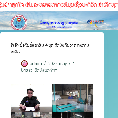
່າງສຸດໃຈ ເສີມຂະຫຍາຍທາດແທ້ມູນເຊື້ອປະຕິວັດ ສໍາເລັດທຸກໜ້າທ່
ຖືເອົາເນື້ອໃນຂໍ້ແຂ່ງຂັນ 4 ບຸກ ຕິດພັນກັບວຽກງານການ
ຜະລິດ.
admin
2025 may 7
ບົດຂ່າວ
,
ບົດປະເພດຕ່າງໆ