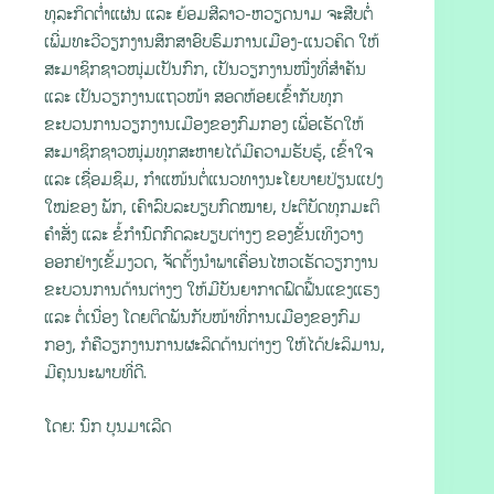
ທຸລະກິດຕ່ຳແຜ່ນ ແລະ ຍ້ອມສີລາວ-ຫວຽດນາມ ຈະສືບຕໍ່
ເພີ່ມທະວີວຽກງານສຶກສາອົບຮົມການເມືອງ-ແນວຄິດ ໃຫ້
ສະມາຊິກຊາວໜຸ່ມເປັນກົກ, ເປັນວຽກງານໜື່ງທີ່ສຳຄັນ
ແລະ ເປັນວຽກງານແຖວໜ້າ ສອດຫ້ອຍເຂົ້າກັບທຸກ
ຂະບວນການວຽກງານເມືອງຂອງກົມກອງ ເພື່ອເຮັດໃຫ້
ສະມາຊິກຊາວໜຸ່ມທຸກສະຫາຍໄດ້ມີຄວາມຮັບຮູ້, ເຂົ້າໃຈ
ແລະ ເຊື່ອມຊຶມ, ກຳແໜ້ນຕໍ່ແນວທາງນະໂຍບາຍປ່ຽນແປງ
ໃໝ່ຂອງ ພັກ, ເຄົາລົບລະບຽບກົດໝາຍ, ປະຕິບັດທຸກມະຕິ
ຄໍາສັ່ງ ແລະ ຂໍ້ກໍານົດກົດລະບຽບຕ່າງໆ ຂອງຂັ້ນເທິງວາງ
ອອກຢ່າງເຂັ້ມງວດ, ຈັດຕັ້ງນຳພາເຄື່ອນໄຫວເຮັດວຽກງານ
ຂະບວນການດ້ານຕ່າງໆ ໃຫ້ມີບັນຍາກາດຟົດຟື້ນແຂງແຮງ
ແລະ ຕໍ່ເນື່ອງ ໂດຍຕິດພັນກັບໜ້າທີ່ການເມືອງຂອງກົມ
ກອງ, ກໍຄືວຽກງານການຜະລິດດ້ານຕ່າງໆ ໃຫ້ໄດ້ປະລິມານ,
ມີຄຸນນະພາບທີ່ດີ.
ໂດຍ: ນົກ ບຸນມາເລີດ