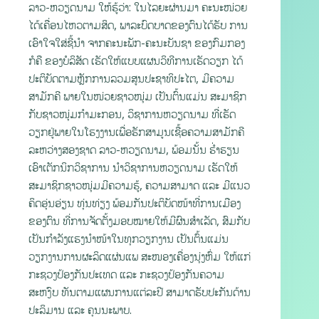
ລາວ-ຫວຽດນາມ ໃຫ້ຮູ້ວ່າ: ໃນໄລຍະຜ່ານມາ ຄະນະໜ່ວຍ
ໄດ້ເຄື່ອນໄຫວຕາມສິດ, ພາລະບົດບາດຂອງຕົນໄດ້ຮັບ ການ
ເອົາໃຈໃສ່ຊີ້ນຳ ຈາກຄະນະພັກ-ຄະນະບັນຊາ ຂອງກົມກອງ
ກໍຄື ຂອງບໍລິສັດ ເຮັດໃຫ້ແບບແຜນວິທີການເຮັດວຽກ ໄດ້
ປະຕິບັດຕາມຫຼັກການລວມສູນປະຊາທິປະໄຕ, ມີຄວາມ
ສາມັກຄີ ພາຍໃນໜ່ວຍຊາວໜຸ່ມ ເປັນຕົ້ນແມ່ນ ສະມາຊິກ
ກັບຊາວໜຸ່ມກຳມະກອນ, ວິຊາການຫວຽດນາມ ທີ່ເຮັດ
ວຽກຢູ່ພາຍໃນໂຮງງານເພື່ອຮັກສາມູນເຊື້ອຄວາມສາມັກຄີ
ລະຫວ່າງສອງຊາດ ລາວ-ຫວຽດນາມ, ພ້ອມນັ້ນ ຮ່ໍາຮຽນ
ເອົາເຕັກນິກວິຊາການ ນຳວິຊາການຫວຽດນາມ ເຮັດໃຫ້
ສະມາຊິກຊາວໜຸ່ມມີຄວາມຮູ້, ຄວາມສາມາດ ແລະ ມີແນວ
ຄິດອຸ່ນອ່ຽນ ທຸ່ນທ່ຽງ ພ້ອມກັນປະຕິບັດໜ້າທີ່ການເມືອງ
ຂອງຕົນ ທີ່ການຈັດຕັ້ງມອບໝາຍໃຫ້ມີຜົນສຳເລັດ, ສົມກັບ
ເປັນກໍາລັງແຮງນໍາໜ້າໃນທຸກວຽກງານ ເປັນຕົ້ນແມ່ນ
ວຽກງານການຜະລິດແຜ່ນແພ ສະໜອງເຄື່ອງນຸ່ງຫົ່ມ ໃຫ້ແກ່
ກະຊວງປ້ອງກັນປະເທດ ແລະ ກະຊວງປ້ອງກັນຄວາມ
ສະຫງົບ ທັນຕາມແຜນການແຕ່ລະປີ ສາມາດຮັບປະກັນດ້ານ
ປະລິມານ ແລະ ຄຸນນະພາບ.