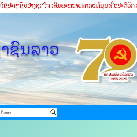
ຊົນຢ່າງສຸດໃຈ ເສີມຂະຫຍາຍທາດແທ້ມູນເຊື້ອປະຕິວັດ ສໍາເລັດທຸກໜ