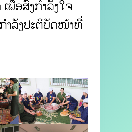
ພື່ອສົ່ງກໍາລັງໃຈ
ໍາລັງປະຕິບັດໜ້າທີ່