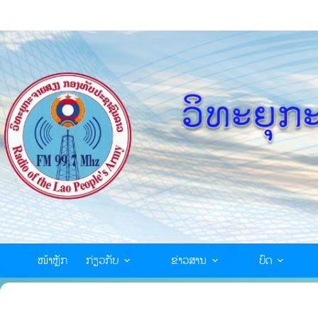
ໜ້າຫຼັກ
ກ່ຽວກັບ
ຂ່າວສານ
ບົດ