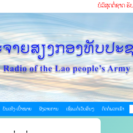
ບໍລິສຸດຕໍ່ຊາດ ຮັບໃຊ້ປະຊາ
ບັນເທີງ-ເປົ້າໝາຍ
ຜັງລາຍການ
ເຊື່ອມຕໍ່ເວັບອື່ນໆ
ຕິດຕໍ່ພວກເຮົາ