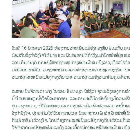
ວັນທີ 16 ພຶດສະພາ 2025 ຫ້ອງການສະຫະພັນແມ່ຍິງກອງທັບ ຮ່ວມກັບ ສະ
ພ້ອມກັນສົ່ງກໍາລັງໃຈໃຫ້ນາຍ ແລະ ພົນທະຫານທີ່ກໍາລັງປະຕິບັດໜ້າທີ່ຢູ
ວອນ ອິນທະບຸດ ຄະນະບໍລິຫານງານສູນກາງສະຫະພັນແມ່ຍິງລາວ, ຫົວໜ້າຫ້
ມະນີວອນ ຜາລີຂັນ ຮອງປະທານແນວລາວສ້າງຊາດນະຄອນຫຼວງວຽງຈັນ, ປະທາ
ສະມາຊິກສະຫະພັນແມ່ຍິງກອງທັບ ແລະ ສະມາຊິກແມ່ຍິງສະມາຄົມຄຸນຄ່າລາວເ
ສະຫາຍ ພົນຈັດຕະວາ ນາງ ໄພວອນ ອິນທະບຸດ ໃຫ້ຮູ້ວ່າ ຈຸດປະສົງຂອງການສ້າງ
ນໍ້າໃຈເສຍສະຫຼະນໍ້າໃຈພິລະອາດຫານ ແລະ ການປະຕິບັດໜ້າທີ່ຢ່າງມີຄວາມຮ
ຢູ່ເຂດຊາຍແດນ, ທີ່ໄດ້ເສຍສະຫຼະຄວາມສຸກສ່ວນຕົວເພື່ອສ່ວນລວມ ສະນັ້ນພວກເ
ສົ່ງກໍາລັງໃຈ, ປຸກລະດົມໃຫ້ບັນດານາຍແລະ ພົນທະຫານ ເຮັດສໍາເລັດໜ້າທີ່ເປ
ກັບປະຊາຊົນໄວ້ວາງໃຈ. ໂດຍຫ້ອງການສະຫະພັນແມ່ຍິງກອງທັບໄດ້ຮ່ວມກັບສ
ໃຈ ຈາກຄະນະນໍາສະຫະພັນແມ່ຍິງ ແລະ ເອື້ອຍນ້ອງສະມາຊິກສະຫະພັນແມ່ຍິງຢູ່ໃນ