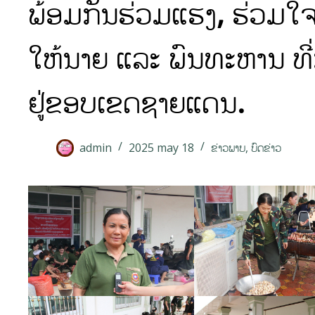
ພ້ອມກັນຮ່ວມແຮງ, ຮ່ວມໃຈ ເ
ໃຫ້ນາຍ ແລະ ພົນທະຫານ ທີ່ກ
ຢູ່ຂອບເຂດຊາຍແດນ.
admin
2025 may 18
ຂ່າວພາບ
,
ບົດຂ່າວ