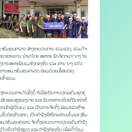
ມາຄົມຄຸນຄ່າລາວ ສ້າງຂະບວນການ ຮ່ວມແຮງ, ຮ່ວມໃຈ
່ຂອບເຂດຊາຍແດນ ນໍາພາໂດຍ ສະຫາຍ ພົນຈັດຕະວາ ນາງ ໄພ
ອງການສະຫະພັນແມ່ຍິງກອງທັບ ແລະ ທ່ານ ນາງ ແກ້ວ
ນສະມາຄົມຄຸນຄ່າລາວ ພ້ອມດ້ວຍເອື້ອຍນ້ອງ
ຂົ້າຮ່ວມ.
ຂະບວນການໃນຄັ້ງນີ້ ກໍເພື່ອເປັນການປຸກລະດົມຊຸກຍູ້
ັບຜິດຊອບສູງຂອງນາຍ ແລະ ພົນທະຫານທີ່ປະຕິບັດໜ້າທີ່
ຮົາຜູ້ເປັນແມ່ ແລະ ເປັນການຈັດຕັ້ງ ພ້ອມແລ້ວທີ່ຈະ
ັນຮົ້ວປ້ອງກັນຊາດ, ເປັນກໍາລັງທີ່ໜັກແໜ້ນເຂັ້ມແຂງສົມ
ະມາຄົມຄຸນຄ່າລາວ ຈັດຕັ້ງຂະບວນການປຸກລະດົມກໍາລັງ
ທົ່ວກໍາລັງຫຼວງ ແລະ ກໍາລັງທ້ອງຖິ່ນ ເພື່ອເຕົ້າໂຮມ