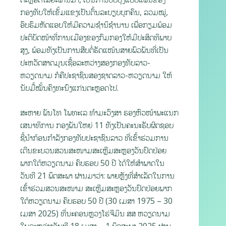
ກອງທັບໃຫ້ເຂັ້ມແຂງເປັນຕົ້ນລະບຽບບຸກຄົນ, ລວມໝູ່,
ອົບຮົມຫັດແອບໃຫ້ມີຄວາມຊໍານິຊໍານານ ເພື່ອກຽມພ້ອມ
ປະຕິບັດໜ້າທີ່ການເມືອງຂອງກົມກອງໃຫ້ມີປະສິດທິພາບ
ສູງ, ພ້ອມທັງເປັນການສືບຕໍ່ຮັດແໜ້ນສາຍພົວພັນທີ່ເປັນ
ປະຫວັດສາດມູນເຊື້ອລະຫວ່າງສອງກອງທັບລາວ-
ຫວຽດນາມ ກໍຄືປະຊາຊົນສອງຊາດລາວ-ຫວຽດນາມ ໃຫ້
ນັບມື້ໝັ້ນຄົງທະນົງແກ່ນຕະຫຼອດໄປ.
ສະຫາຍ ພັນໂທ ໂພທະເລ ທໍາມະວົງສາ ຮອງຫົວໜ້າພະແນກ
ເສນາທິການ ກອງພັນໃຫຍ່ 11 ທັງເປັນຄະນະຮັບຜິດຊອບ
ຊີ້ນຳກ້ອນກຳລັງກອງທັບປະຊາຊົນລາວ ທີ່ເຂົ້າຮ່ວມການ
ເດີນຂະບວນສວນສະໜາມສະເຫຼີມສະຫຼອງວັນປົດປ່ອຍ
ພາກໃຕ້ຫວຽດນາມ ຄົບຮອບ 50 ປີ ໄດ້ໃຫ້ສຳພາດໃນ
ວັນທີ 21 ພຶດສະພາ ຜ່ານມາວ່າ: ພາຍຫຼັງທີ່ສຳເລັດໃນການ
ເຂົ້າຮ່ວມສວນສະໜາມ ສະເຫຼີມສະຫຼອງວັນປົດປ່ອຍພາກ
ໃຕ້ຫວຽດນາມ ຄົບຮອບ 50 ປີ (30 ເມສາ 1975 – 30
ເມສາ 2025) ທີ່ນະຄອນຫຼວງໂຮ່ຈີມິນ ສສ ຫວຽດນາມ