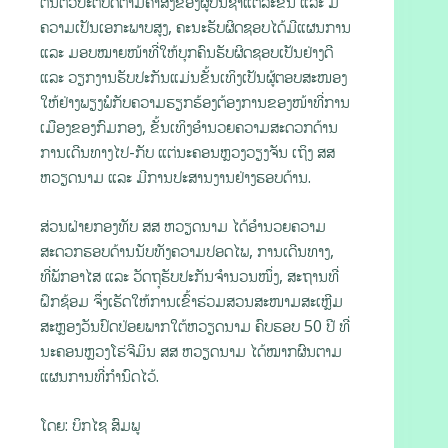
ຕື່ນຕົວປະຕິບັດຕາມຄໍາສັ່ງຂອງຜູ້ບັນຊາແຕ່ລະຂັ້ນ ແລະ ມີ
ຄວາມເປັນເອກະພາບສູງ, ຄະນະຮັບຜິດຊອບໄດ້ມີແຜນການ
ແລະ ມອບໝາຍໜ້າທີ່ໃຫ້ບຸກຄົນຮັບຜິດຊອບເປັນຢ່າງດີ
ແລະ ວຽກງານຮັບປະກັນແມ່ນຂັ້ນເທິງເປັນຜູ້ຕອບສະໜອງ
ໃຫ້ຢ່າງພຽງພໍກັບຄວາມຮຽກຮ້ອງຕ້ອງການຂອງໜ້າທີ່ການ
ເມືອງຂອງກົມກອງ, ຂັ້ນເທິງອຳນວຍຄວາມສະດວກດ້ານ
ການເດີນທາງໄປ-ກັບ ແຕ່ນະຄອນຫຼວງວຽງຈັນ ເຖິງ ສສ
ຫວຽດນາມ ແລະ ມີການປະສານງານຢ່າງຮອບດ້ານ.
ສ່ວນຝ່າຍກອງທັບ ສສ ຫວຽດນາມ ໄດ້ອໍານວຍຄວາມ
ສະດວກຮອບດ້ານນັບທັງຄວາມປອດໄພ, ການເດີນທາງ,
ທີ່ພັກອາໄສ ແລະ ວັດຖຸຮັບປະກັນຈຳນວນໜຶ່ງ, ສະຖານທີ່
ຝຶກຊ້ອມ ຈຶ່ງເຮັດໃຫ້ການເຂົ້າຮ່ວມສວນສະໜາມສະເຫຼີມ
ສະຫຼອງວັນປົດປ່ອຍພາກໃຕ້ຫວຽດນາມ ຄົບຮອບ 50 ປີ ທີ່
ນະຄອນຫຼວງໂຮ່ຈີມິນ ສສ ຫວຽດນາມ ໄດ້ໝາກຜົນຕາມ
ແຜນການທີ່ກຳນົດໄວ້.
ໂດຍ: ບິກໄຊ ສົມພູ