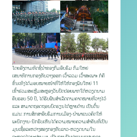
ໂດຍອີງຕາມທິດຊີ້ນໍາຂອງກົມອົບຮົມ ກົມໃຫຍ່
ເສນາທິການກອງທັບວາງອອກ ເວົ້າລວມ ເວົ້າສະເພາະ ກໍຄື
ຂັ້ນເທິງໄດ້ມອບໝາຍໜ້າທີ່ໃຫ້ໃຫ້ກອງພັນໃຫຍ່ 11
ເຂົ້າຮ່ວມສະເຫຼີມສະຫຼອງວັນປົດປ່ອຍພາກໃຕ້ຫວຽດນາມ
ຄົບຮອບ 50 ປີ, ໄດ້ຮັບຜົນສຳເລັດຕາມຄາດໝາຍທີ່ວາງໄວ້
ແລະ ສາມາດຖອດຖອນບົດຮຽນໄດ້ຫຼາຍດ້ານ ເປັນຕົ້ນ
ແມ່ນ: ການສຶກສາອົບຮົມການເມືອງ-ນໍາພາແນວຄິດໃຫ້
ພະນັກງານ-ນັກຮົບເຫັນໄດ້ຄວາມໝາຍຄວາມສຳຄັນທີ່ເປັນ
ມູນເຊື້ອລະຫວ່າງສອງກອງທັບລາວ-ຫວຽດນາມໃນ
ຕະຫຼອດໄລຍະຜ່ານມາ, ເປັນການປັບປຸງແບບແຜນຂອງ