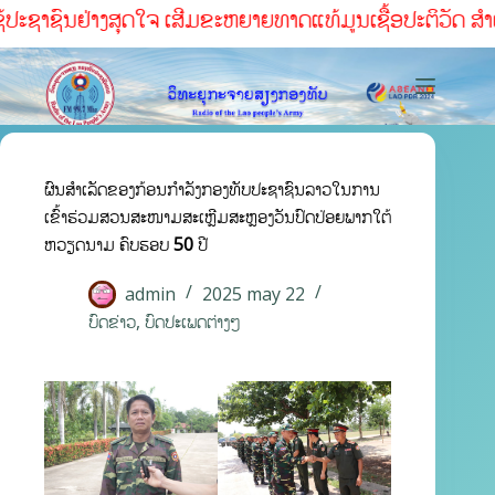
ປະຊາຊົນຢ່າງສຸດໃຈ ເສີມຂະຫຍາຍທາດແທ້ມູນເຊື້ອປະຕິວັດ ສໍາເລັດ
ຜົນສຳເລັດຂອງກ້ອນກຳລັງກອງທັບປະຊາຊົນລາວໃນການ
ເຂົ້າຮ່ວມສວນສະໜາມສະເຫຼີມສະຫຼອງວັນປົດປ່ອຍພາກໃຕ້
ຫວຽດນາມ ຄົບຮອບ 50 ປີ
admin
2025 may 22
ບົດຂ່າວ
,
ບົດປະເພດຕ່າງໆ