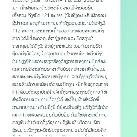
ໃນລະຫວ່າງວັນທີ 18 ເມສາ – 1 ພຶດສະພາ 2025 ຜ່ານ
ມາ, ເຊິ່ງຝ່າຍກອງທັບປະຊາຊົນລາວ ມີຈຳນວນພົນ
ເຂົ້າຮ່ວມທັງໝົດ 121 ສະຫາຍ (ນັບທັງຄະນະຮັບຜິດຊອບ
ຊີ້ນຳ ແລະ ອະນຸກຳມະການ), ກຳລັງສວນສະໜາມຕົວຈິງມີ
112 ສະຫາຍ. ຜ່ານການເຂົ້າຮ່ວມກ້ອນສວນສະໜາມດັ່ງ
ກ່າວ ໄດ້ມີຂໍ້ສະດວກ, ຂໍ້ຫຍຸ້ງຍາກ ແລະ ບົດຮຽນທີ່
ຖອດຖອນໄດ້ດັ່ງນີ້: ຂໍ້ຫຍຸ້ງຍາກແມ່ນ ເວລາໃນການຝືກ
ຊ້ອມຍັງມີໜ້ອຍ, ວັດຖຸອຸປະກອນໃນການຮັບປະກັນຍັງບໍ່
ທັນພຽງພໍກັບຄວາມຮຽກຮ້ອງຕ້ອງການຂອງການຝືກຊ້ອມ
ແລະ ການສື່ສານດ້ານພາສາ ກັບບັນດາປະເທດ ທີ່ເຂົ້າຮ່ວມ
ສວນສະໜາມຍັງມີຄວາມຫຍຸ້ງຍາກ. ແຕ່ເຖິງຢ່າງໃດກໍຕາມ,
ຄະນະຮັບຜິດຊອບພ້ອມດ້ວຍພະນັກງານ-ນັກຮົບທຸກສະຫາຍ
ກໍໄດ້ພ້ອມກັນບຸກບືກສູ້ຊົນຈັດຕັ້ງປະຕິວຽກງານດັ່ງກ່າວ ໃຫ້
ສຳເລັດຕາມແຜນການທີ່ວາງໄວ້. ສະນັ້ນ, ຜົນສຳເລັດທີ່
ສາມາດຍາດມາໄດ້ໃນຄັ້ງນີ້ ກໍຍ້ອນຂັ້ນເທິງ ໄດ້ລົງໃກ້ຊິດຕິດ
ແທດ ໂດຍສະເພາະແມ່ນກົມອົບຮົມ ກົມໃຫຍ່ເສນາທິການ
ກອງທັບ ກໍໄດ້ແຕ່ງຕັ້ງວິຊາການລົງສົມທົບຕິດຕາມ ຝຶກ
ຊ້ອມ, ພະນັກງານ-ນັກຮົບທຸກສະຫາຍ ແມ່ນໄດ້ມີແນວຄິດ