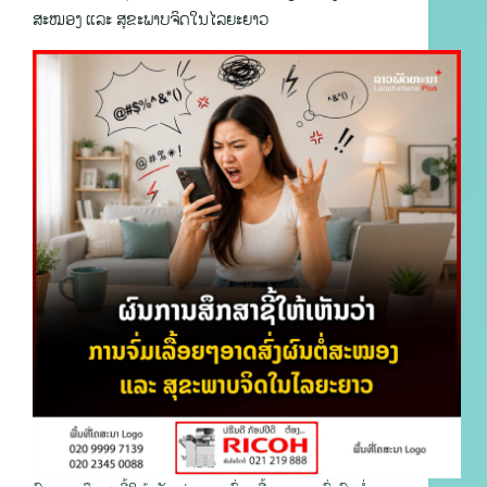
ສະໝອງ ແລະ ສຸຂະພາບຈິດໃນໄລຍະຍາວ