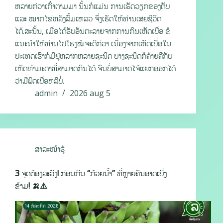
ຫລາຍກ່ວາເກົ່າຕາມມາ ນັ້ນກໍແມ່ນ ການເຮັດວຽກຂອງຕັບ
ແລະ ໝາກໄຂ່ຫລັງລົ້ມເຫລວ ຈຶ່ງເຮັດໃຫ້ທ່ານເສຍຊີວິດ
ໄດ້.ສະນັ້ນ, ເມື່ອໄດ້ຮັບອັນຕະລາຍຈາກການກິນເຫັດເບື່ອ ຂໍ
ແນະນຳໃຫ້ທ່ານໄປໂຮງໝໍຈະດີກ່ວາ ເນື່ອງຈາກເຫັດເບື່ອໃນ
ປະເທດເຮົາກໍມີຢູ່ຫລາກຫລາຍຊະນິດ ບາງຊະນິດກໍຄ້າຍຄືກັບ
ເຫັດທຳມະດາທີ່ສາມາດກິນໄດ້ ຈົນບໍ່ສາມາດໄຈ້ແຍກອອກໄດ້
ວ່າມີພິດເບື່ອຫລືບໍ່.
admin
2026 aug 5
ສາລະໜ້າຮູ້
3 ຈຸດຕ້ອງລະວັງ! ກ່ອນກິນ “ກ້ວຍນໍ້າ” ທີ່ຫຼາຍຄົນອາດເບິ່ງ
ຂ້າມ! 🍌⚠️