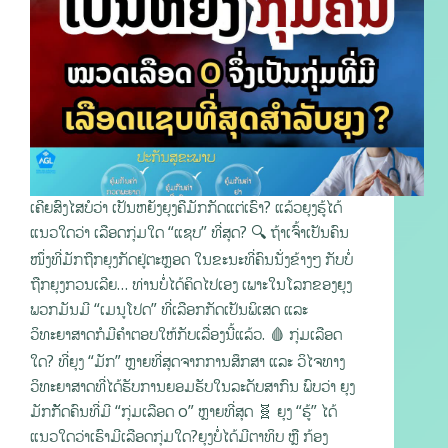
ເຄີຍສົງໄສບໍວ່າ ເປັນຫຍັງຍຸງຄືມັກກັດແຕ່ເຮົາ? ແລ້ວຍຸງຮູ້ໄດ້
ແນວໃດວ່າ ເລືອດກຸ່ມໃດ “ແຊບ” ທີ່ສຸດ? 🔍 ຖ້າເຈົ້າເປັນຄົນ
ໜຶ່ງທີ່ມັກຖືກຍຸງກັດຢູ່ຕະຫຼອດ ໃນຂະນະທີ່ຄົນນັ່ງຂ້າງໆ ກັບບໍ່
ຖືກຍຸງກວນເລີຍ… ທ່ານບໍ່ໄດ້ຄິດໄປເອງ ເພາະໃນໂລກຂອງຍຸງ
ພວກມັນມີ “ເມນູໂປດ” ທີ່ເລືອກກັດເປັນພິເສດ ແລະ
ວິທະຍາສາດກໍມີຄຳຕອບໃຫ້ກັບເລື່ອງນີ້ແລ້ວ. 🩸 ກຸ່ມເລືອດ
ໃດ? ທີ່ຍຸງ “ມັກ” ຫຼາຍທີ່ສຸດຈາກການສຶກສາ ແລະ ວິໄຈທາງ
ວິທະຍາສາດທີ່ໄດ້ຮັບການຍອມຮັບໃນລະດັບສາກົນ ພົບວ່າ ຍຸງ
ມັກກັັດຄົນທີ່ມີ “ກຸ່ມເລືອດ o” ຫຼາຍທີ່ສຸດ 🧬 ຍຸງ “ຮູ້” ໄດ້
ແນວໃດວ່າເຮົາມີເລືອດກຸ່ມໃດ?ຍຸງບໍ່ໄດ້ມີຕາທິບ ຫຼື ກ້ອງ