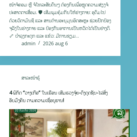
ໜ້າຈໍຄອມ ຫຼື ຈໍໂທລະສັບດົນໆ ຕ້ອງກິນເພື່ອຫຼຸດຄວາມສ່ຽງຈໍ
ປະສາດຕາເສື່ອມ. 🛡️ ເສີມພູມຄຸ້ມກັນໃຫ້ຮ່າງກາຍ: ອຸດົມໄປ
ດ້ວຍວິຕາມິນຊີ ແລະ ສານຕ້ານອະນຸມູນອິດສະຫຼະ ຊ່ວຍປົກປ້ອງ
ຈຸລັງໃນຮ່າງກາຍ ແລະ ປ້ອງກັນອາການເປັນຫວັດໄດ້ເປັນຢ່າງດີ.
🦴 ບຳລຸງກະດູກ ແລະ ແຂ້ວ: ມີການຊຽມ…
admin
2026 aug 6
ສາລະໜ້າຮູ້
4 ພິກັດ “ວາງເກືອ” ໃນເຮືອນ ເສີມຮວງຈຸ້ຍ-ດຶງດູດຊັບ-ໄລ່ສິ່ງ
ອັບມົງຄົນ ຕາມຄວາມເຊື່ອບູຮານ!