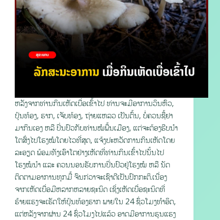
ຫລັງຈາກທ່ານກິນເຫັດເບື່ອເຂົ້າໄປ ທ່ານຈະມີອາການວິນຫົວ,
ປຸ້ນທ້ອງ, ຮາກ, ເຈັບທ້ອງ, ຖ່າຍແຫລວ ເປັນຕົ້ນ, ບໍ່ຄວນຊື້ຢາ
ມາກິນເອງ ຫລື ປິ່ນປົວກັບທ່ານໝໍພື້ນເມືອງ, ແຕ່ຈະຕ້ອງຮີບນຳ
ໂຕສົ່ງໄປໂຮງໝໍໂດຍໄວທີ່ສຸດ, ແຈ້ງປະຫວັດການກິນເຫັດໂດຍ
ລະອຽດ ພ້ອມທັງເອົາໂຕຢ່າງເຫັດທີ່ທ່ານກິນເຂົ້າໄປນັ້ນໄປ
ໂຮງໝໍນຳ ແລະ ຄວນນອນຮັບການປິ່ນປົວຢູ່ໂຮງໝໍ ຫລື ນັດ
ຕິດຕາມອາການທຸກມື້ ຈົນກ່ວາຈະເຊົາດີເປັນປົກກະຕິ.ເນື່ອງ
ຈາກເຫັດເບື່ອມີຫລາກຫລາຍຊະນິດ ເຊິ່ງເຫັດເບື່ອຊະນິດທີ່
ຮ້າຍແຮງຈະເຮັດໃຫ້ປຸ້ນທ້ອງຮາກ ພາຍໃນ 24 ຊົ່ວໂມງທຳອິດ,
ແຕ່ຫລັງຈາກຜ່ານ 24 ຊົ່ວໂມງໄປແລ້ວ ອາດມີອາການຮຸນແຮງ