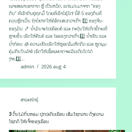
ເພາະສະພາບອາກາດ ຫຼື ເປັນຫວັດ, ແຕ່ແມ່ນມາຈາກ “ຂອງ
ກິນ” ທີ່ເຮົາກິນຢູ່ທຸກມື້ ໂດຍທີ່ເຮົາບໍ່ຮູ້ໂຕ! ນີ້ຄື 5 ຂອງກິນທີ່
ຄວນຫຼີກເວັ້ນ ຖ້າບໍ່ຢາກໃຫ້ຄໍອັກເສບກວ່າເກົ່າ: 1️⃣ ຂອງຈືນ-
ຂອງມັນ: 🍤 ນ້ຳມັນຈະໄປເຄືອບຄໍ ແລະ ກະຕຸ້ນໃຫ້ເກີດຂີ້ກະເທີ່
ຫຼາຍຂຶ້ນ ເຮັດໃຫ້ຄັນຄໍ ແລະ ໄອແຮງກວ່າເກົ່າ.2️⃣ ນ້ຳເຢັນ ແລະ
ນ້ຳກ້ອນ: 🧊 ຄວາມເຢັນເຮັດໃຫ້ຫຼອດລົມຫົດຕົວ ແລະ ຫຼຸດພູມ
ຄຸ້ມກັນໃນລຳຄໍ ເຮັດໃຫ້ເຊື້ອພະຍາດຈະເລີນເຕີບໂຕໄດ້
ງ່າຍ.3️⃣…
admin
2026 aug 4
ສາລະໜ້າຮູ້
3 ຕົ້ນໄມ້ກິ່ນຫອມ ປູກປະດັບເຮືອນ ເສີມໂຊກລາບ ດຶງຄວາມ
ໂຊກດີ ໃຫ້ເຈົ້າຂອງເຮືອນ