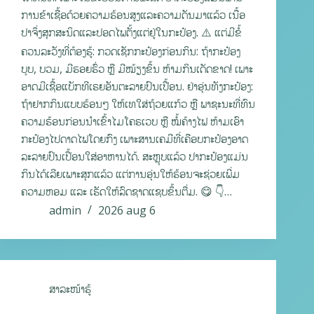
ການຂ້າເຊື້ອດ້ວຍຄວາມຮ້ອນສູງແລະຄວາມດັນມາແລ້ວ ເນື້ອ
ປາຈຶ່ງສຸກສະນິດແລະປອດໄພຕັ້ງແຕ່ຢູ່ໃນກະປ໋ອງ. ⚠️ ແຕ່ມີຂໍ້
ຄວນລະວັງທີ່ຕ້ອງຮູ້: ກວດເຊັກກະປ໋ອງກ່ອນກິນ: ຖ້າກະປ໋ອງ
ບຸບ, ບວມ, ມີຮອຍຮົ່ວ ຫຼື ມີໝ້ຽງຂຶ້ນ ຫ້າມກິນເດັດຂາດ! ເພາະ
ອາດມີເຊື້ອແບັກທີເຣຍອັນຕະລາຍປົນເປື້ອນ. ຢ່າອຸ່ນທັງກະປ໋ອງ:
ຖ້າຢາກກິນແບບຮ້ອນໆ ໃຫ້ເທໃສ່ຖ້ວຍແກ້ວ ຫຼື ພາຊະນະທີ່ທົນ
ຄວາມຮ້ອນກ່ອນນຳເຂົ້າໄມໂຄຣເວບ ຫຼື ໝໍ້ຄ້າງໄຟ ຫ້າມເອົາ
ກະປ໋ອງໄປດາດໄຟໂດຍກົງ ເພາະສານເຄມີທີ່ເຄືອບກະປ໋ອງອາດ
ລະລາຍປົນເປື້ອນໃສ່ອາຫານໄດ້. ສະຫຼຸບແລ້ວ ປາກະປ໋ອງແມ່ນ
ກິນໄດ້ເລີຍເພາະສຸກແລ້ວ ແຕ່ການອຸ່ນໃຫ້ຮ້ອນຈະຊ່ວຍເພີ່ມ
ຄວາມຫອມ ແລະ ເຮັດໃຫ້ລົດຊາດແຊບຂຶ້ນຕື່ມ. 😋 👇…
admin
2026 aug 6
ສາລະໜ້າຮູ້