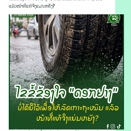
ແລ້ວໜ້າທີ່ແທ້ຈິງແມ່ນຫຍັງ?