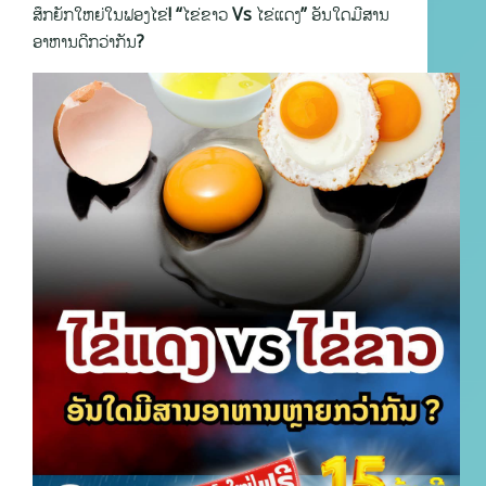
ສຶກຍັກໃຫຍ່ໃນຟອງໄຂ່! “ໄຂ່ຂາວ Vs ໄຂ່ແດງ” ອັນໃດມີສານ
ອາຫານດີກວ່າກັນ?