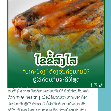
ໄຂຂໍ້ສົງໄສ ປາກະປ໋ອງຕ້ອງອຸ່ນກ່ອນກິນບໍ? ຮູ້ໄວ້ກ່ອນກິນຈະດີ
ທີ່ສຸດ 🐟🥫 health | ເມື່ອມີຄົນຖາມວ່າ ປາກະປ່ອງ ຕ້ອງ
ອຸ່ນກ່ອນກິນຫຼືບໍ່? ຄຳຕອບຄື: ບໍ່ຈຳເປັນຕ້ອງອຸ່ນກໍສາມາດກິນ
ໄດ້ທັນທີ! ເພາະໃນຂະບວນການຜະລິດ ປາກະປ໋ອງແມ່ນຜ່ານ