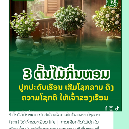
3 ຕົ້ນໄມ້ກິ່ນຫອມ ປູກປະດັບເຮືອນ ເສີມໂຊກລາບ ດຶງຄວາມ
ໂຊກດີ ໃຫ້ເຈົ້າຂອງເຮືອນ life | ການເລືອກຕົ້ນໄມ້ປູກໃນ