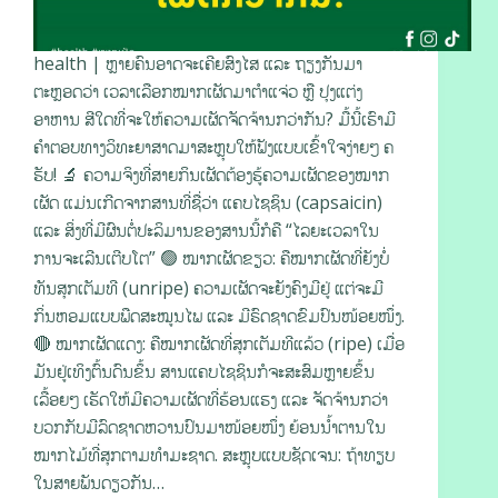
health | ຫຼາຍຄົນອາດຈະເຄີຍສົງໄສ ແລະ ຖຽງກັນມາ
ຕະຫຼອດວ່າ ເວລາເລືອກໝາກເຜັດມາຕຳແຈ່ວ ຫຼື ປຸງແຕ່ງ
ອາຫານ ສີໃດທີ່ຈະໃຫ້ຄວາມເຜັດຈັດຈ້ານກວ່າກັນ? ມື້ນີ້ເຮົາມີ
ຄຳຕອບທາງວິທະຍາສາດມາສະຫຼຸບໃຫ້ຟັງແບບເຂົ້າໃຈງ່າຍໆ ຄ
ຮັບ! 🔬 ຄວາມຈິງທີ່ສາຍກິນເຜັດຕ້ອງຮູ້ຄວາມເຜັດຂອງໝາກ
ເຜັດ ແມ່ນເກີດຈາກສານທີ່ຊື່ວ່າ ແຄບໄຊຊິນ (capsaicin)
ແລະ ສິ່ງທີ່ມີຜົນຕໍ່ປະລິມານຂອງສານນີ້ກໍຄື “ໄລຍະເວລາໃນ
ການຈະເລີນເຕີບໂຕ” 🟢 ໝາກເຜັດຂຽວ: ຄືໝາກເຜັດທີ່ຍັງບໍ່
ທັນສຸກເຕັມທີ (unripe) ຄວາມເຜັດຈະຍັງຄົງມີຢູ່ ແຕ່ຈະມີ
ກິ່ນຫອມແບບພືດສະໝູນໄພ ແລະ ມີຣົດຊາດຂົມປົນໜ້ອຍໜຶ່ງ.
🔴 ໝາກເຜັດແດງ: ຄືໝາກເຜັດທີ່ສຸກເຕັມທີແລ້ວ (ripe) ເມື່ອ
ມັນຢູ່ເທິງຕົ້ນດົນຂຶ້ນ ສານແຄບໄຊຊິນກໍຈະສະສົມຫຼາຍຂຶ້ນ
ເລື້ອຍໆ ເຮັດໃຫ້ມີຄວາມເຜັດທີ່ຮ້ອນແຮງ ແລະ ຈັດຈ້ານກວ່າ
ບວກກັບມີລົດຊາດຫວານປົນມາໜ້ອຍໜຶ່ງ ຍ້ອນນ້ຳຕານໃນ
ໝາກໄມ້ທີ່ສຸກຕາມທຳມະຊາດ. ສະຫຼຸບແບບຊັດເຈນ: ຖ້າທຽບ
ໃນສາຍພັນດຽວກັນ…