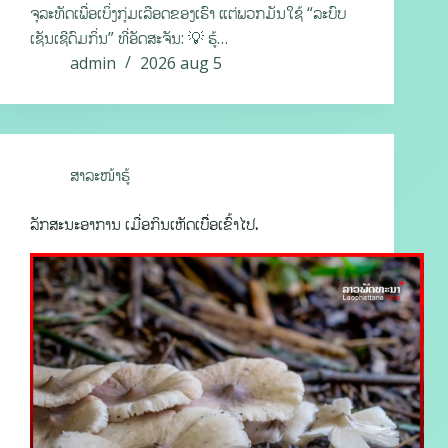
ຈຸລະທັດເພື່ອເບິ່ງກຸ່ມເລືອດຂອງເຮົາ ແຕ່ພວກມັນໃຊ້ “ລະບົບ
ເຊັນເຊີດົມກິ່ນ” ທີ່ອັດສະຈັນ: 💡 ຮູ້…
admin
2026 aug 5
ສາລະໜ້າຮູ້
ລັກສະນະອາການ ເມື່ອກິນເຫັດເບື່ຶອເຂົ້າໄປ.