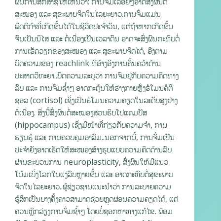
ຜົນການສຶກສາຊີ້ໃຫ້ເຫັນວ່າ: ການຈົ່ມເລື້ອຍໆອາດສົ່ງຜົນຕໍ່
ສະໝອງ ແລະ ສຸຂະພາບຈິດໃນໄລຍະຍາວ.ການຈົ່ມແມ່ນ
ພຶດຕິກຳທີ່ເກີດຂຶ້ນໄດ້ໃນຊີວິດປະຈຳວັນ, ແຕ່ຖ້າຫາກເກີດຂຶ້ນ
ຈົນເປັນນິໄສ ແລະ ຕໍ່ເນື່ອງເປັນເວລາດົນ ອາດຈະສົ່ງຜົນກະທົບຕໍ່
ການເຮັດວຽກຂອງສະໝອງ ແລະ ສຸຂະພາບຈິດໄດ້, ອີງຕາມ
ບົດຄວາມຂອງ reachlink ທີ່ອ້າງອີງການຄົ້ນຄວ້າດ້ານ
ປະສາດວິທະຍາ..ບົດຄວາມລະບຸວ່າ ການຈົມຢູ່ກັບຄວາມຄິດທາງ
ລົບ ແລະ ການຈົ່ມຊ້ຳໆ ອາດກະຕຸ້ນໃຫ້ຮ່າງກາຍຫຼັ່ງຮໍໂມນຄໍຕິ
ຊອລ (cortisol) ເຊິ່ງເປັນຮໍໂມນຄວາມຄຽດໃນລະດັບສູງຢ່າງ
ຕໍ່ເນື່ອງ. ສິ່ງນີ້ສົ່ງຜົນຕໍ່ສະໝອງສ່ວນຮິບໂປແຄມປັສ
(hippocampus) ເຊິ່ງມີໜ້າທີ່ກ່ຽວກັບຄວາມຈຳ, ການ
ຮຽນຮູ້ ແລະ ການຄວບຄຸມອາລົມ..ນອກຈາກນີ້, ການຈົ່ມເປັນ
ປະຈຳຍັງອາດເຮັດໃຫ້ສະໝອງສ້າງຮູບແບບຄວາມຄິດດ້ານລົບ
ຜ່ານຂະບວນການ neuroplasticity, ສົ່ງຜົນໃຫ້ມີແນວ
ໂນ້ມເບິ່ງໂລກໃນແງ່ລົບຫຼາຍຂຶ້ນ ແລະ ອາດກະທົບຕໍ່ສຸຂະພາບ
ຈິດໃນໄລຍະຍາວ..ຜູ້ຊ່ຽວຊານແນະນຳວ່າ ການລະບາຍຄວາມ
ຮູ້ສຶກເປັນບາງຄັ້ງຄາວສາມາດຊ່ວຍຫຼຸດຜ່ອນຄວາມຄຽດໄດ້, ແຕ່
ຄວນຫຼີກລ່ຽງການຈົ່ມຊ້ຳໆ ໂດຍບໍ່ຊອກຫາທາງແກ້ໄຂ. ພ້ອມ