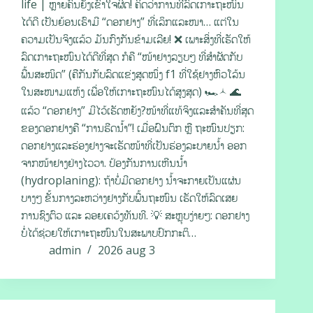
life | ຫຼາຍຄົນຍັງເຂົ້າໃຈຜິດ! ຄິດວ່າການທີ່ລົດເກາະຖະໜົນ
ໄດ້ດີ ເປັນຍ້ອນເຮົາມີ “ດອກຢາງ” ທີ່ເລິກແລະໜາ… ແຕ່ໃນ
ຄວາມເປັນຈິງແລ້ວ ມັນກົງກັນຂ້າມເລີຍ! ❌ ເພາະສິ່ງທີ່ເຮັດໃຫ້
ລົດເກາະຖະໜົນໄດ້ດີທີ່ສຸດ ກໍຄື “ໜ້າຢາງລຽບໆ ທີ່ສຳຜັດກັບ
ພື້ນສະໜິດ” (ຄືກັນກັບລົດແຂ່ງສູດໜຶ່ງ f1 ທີ່ໃຊ້ຢາງຫົວໂລ້ນ
ໃນສະໜາມແຫ້ງ ເພື່ອໃຫ້ເກາະຖະໜົນໄດ້ສູງສຸດ) 🏎‍🟀 🌊
ແລ້ວ “ດອກຢາງ” ມີໄວ້ເຮັດຫຍັງ?ໜ້າທີ່ແທ້ຈິງແລະສຳຄັນທີ່ສຸດ
ຂອງດອກຢາງຄື “ການຮີດນ້ຳ”! ເມື່ອຝົນຕົກ ຫຼື ຖະໜົນປຽກ:
ດອກຢາງແລະຮ່ອງຢາງຈະເຮັດໜ້າທີ່ເປັນຮ່ອງລະບາຍນ້ຳ ອອກ
ຈາກໜ້າຢາງຢ່າງໄວວາ. ປ້ອງກັນການເຫີນນ້ຳ
(hydroplaning): ຖ້າບໍ່ມີດອກຢາງ ນ້ຳຈະກາຍເປັນແຜ່ນ
ບາງໆ ຂັ້ນກາງລະຫວ່າງຢາງກັບພື້ນຖະໜົນ ເຮັດໃຫ້ລົດເສຍ
ການຊົງຕົວ ແລະ ລອຍເຄວ້ງທັນທີ. 💡 ສະຫຼຸບງ່າຍໆ: ດອກຢາງ
ບໍ່ໄດ້ຊ່ວຍໃຫ້ເກາະຖະໜົນໃນສະພາບປົກກະຕິ…
admin
2026 aug 3