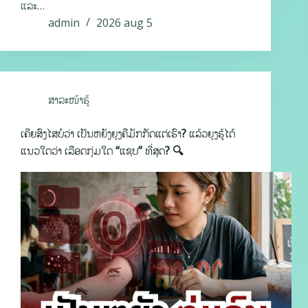
ແລະ…
admin
2026 aug 5
ສາລະໜ້າຮູ້
ເຄີຍສົງໄສບໍວ່າ ເປັນຫຍັງຍຸງຄືມັກກັດແຕ່ເຮົາ? ແລ້ວຍຸງຮູ້ໄດ້
ແນວໃດວ່າ ເລືອດກຸ່ມໃດ “ແຊບ” ທີ່ສຸດ? 🔍