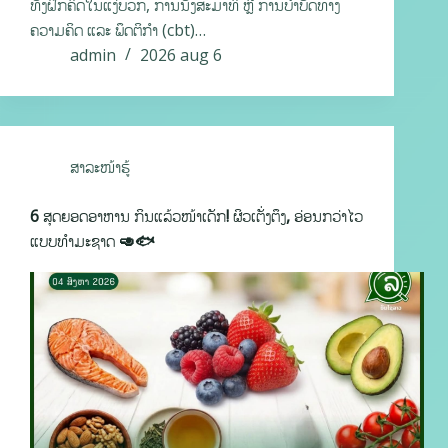
ທັງຝຶກຄິດໃນແງ່ບວກ, ການນັ່ງສະມາທິ ຫຼື ການບຳບັດທາງ
ຄວາມຄິດ ແລະ ພຶດຕິກຳ (cbt)…
admin
2026 aug 6
ສາລະໜ້າຮູ້
6 ສຸດຍອດອາຫານ ກິນແລ້ວໜ້າເດັກ! ຜິວເຕັ່ງຕຶງ, ອ່ອນກວ່າໄວ
ແບບທຳມະຊາດ 🥑🐟