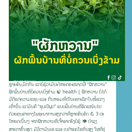
ຫຼາຍຄົນມັກກິນ ແຕ່ບໍ່ຮູ້ວ່າມີປະໂຫຍດຂະໜາດນີ້! “ຜັກຫວານ”
ຜັກພື້ນບ້ານທີ່ບໍ່ຄວນເບິ່ງຂ້າມ 🍃 health | ຜັກຫວານ ບໍ່ໄດ້
ມີດີແຕ່ຄວາມແຊບ ແລະ ກິ່ນຫອມທີ່ເປັນເອກະລັກໃນໝໍ້ແກງ
ເທົ່ານັ້ນ ແຕ່ມັນຄື “ຊຸບເປີຟູດ” ແບບພື້ນບ້ານທີ່ອັດແໜ້ນໄປ
ດ້ວຍຄຸນຄ່າທາງໂພຊະນາການສູງກວ່າທີ່ຫຼາຍຄົນຄິດ 💪 3 ປະ
ໂຫຍດເນັ້ນໆ ຈາກຜັກຫວານທີ່ເຈົ້າອາດຍັງບໍ່ຮູ້: 👁️ ບຳລຸງ
ສາຍຕາຂັ້ນສຸດ: ມີວິຕາມິນເອ ແລະ ເບຕ້າແຄໂຣທິນສູງ ໃຜທີ່ຢູ່