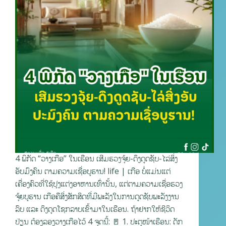
4 ພິກັດ “ວາງເກືອ” ໃນເຮືອນ ເສີມຮວງຈຸ້ຍ-ດຶງດູດຊັບ-ໄລ່ສິ່ງ
ອັບມົງຄົນ ຕາມຄວາມເຊື່ອບູຮານ! life | ເກືອ ບໍ່ແມ່ນແຕ່
ເຄື່ອງຄົວທີ່ໃຊ້ປຸງແຕ່ງອາຫານເທົ່ານັ້ນ, ແຕ່ຕາມຄວາມເຊື່ອຮວງ
ຈຸ້ຍບູຮານ ເກືອຄືສິ່ງສັກສິດທີ່ມີພະລັງໃນການດູດຊັບພະລັງງານ
ລົບ ແລະ ດຶງດູດໂຊກລາບເຂົ້າມາໃນເຮືອນ. ຖ້າຢາກໃຫ້ຊີວິດ
ປ່ຽນ ຕ້ອງລອງວາງເກືອໄວ້ 4 ຈຸດນີ້: 🚪 1. ປະຕູໜ້າເຮືອນ: ດັກ