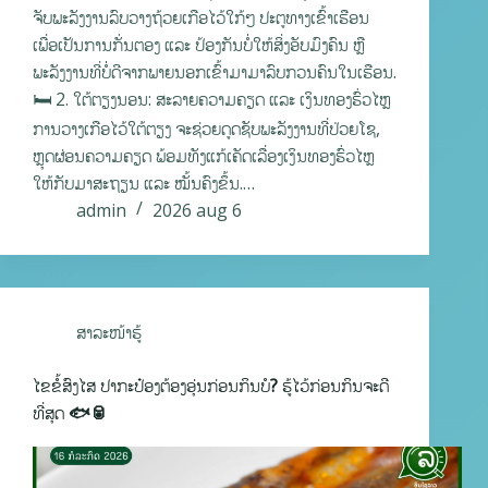
ຈັບພະລັງງານລົບວາງຖ້ວຍເກືອໄວ້ໃກ້ໆ ປະຕູທາງເຂົ້າເຮືອນ
ເພື່ອເປັນການກັ່ນຕອງ ແລະ ປ້ອງກັນບໍ່ໃຫ້ສິ່ງອັບມົງຄົນ ຫຼື
ພະລັງງານທີ່ບໍ່ດີຈາກພາຍນອກເຂົ້າມາມາລົບກວນຄົນໃນເຮືອນ.
🛏️ 2. ໃຕ້ຕຽງນອນ: ສະລາຍຄວາມຄຽດ ແລະ ເງິນທອງຮົ່ວໄຫຼ
ການວາງເກືອໄວ້ໃຕ້ຕຽງ ຈະຊ່ວຍດູດຊັບພະລັງງານທີ່ປ່ວຍໂຊ,
ຫຼຸດຜ່ອນຄວາມຄຽດ ພ້ອມທັງແກ້ເຄັດເລື່ອງເງິນທອງຮົ່ວໄຫຼ
ໃຫ້ກັບມາສະຖຽນ ແລະ ໝັ້ນຄົງຂຶ້ນ.…
admin
2026 aug 6
ສາລະໜ້າຮູ້
ໄຂຂໍ້ສົງໄສ ປາກະປ໋ອງຕ້ອງອຸ່ນກ່ອນກິນບໍ? ຮູ້ໄວ້ກ່ອນກິນຈະດີ
ທີ່ສຸດ 🐟🥫