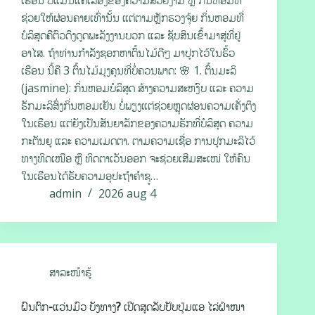
ເຮືອນ ບໍ່ແມ່ນແຄ່ເລື່ອງຂອງຄວາມສວຍງາມ ຫຼື ກິ່ນຫອມທີ່
ຊ່ວຍໃຫ້ຜ່ອນຄາຍເທົ່ານັ້ນ ແຕ່ຕາມຫຼັກຮວງຈຸ້ຍ ກິ່ນຫອມທີ່
ບໍລິສຸດຄືຕົວດຶງດູດພະລັງງານບວກ ແລະ ຊັບສິນເຂົ້າມາສູ່ທີ່ຢູ່
ອາໄສ. ຖ້າທ່ານກຳລັງຊອກຫາຕົ້ນໄມ້ດີໆ ມາປູກໄວ້ໃນຮົ້ວ
ເຮືອນ ນີ້ຄື 3 ຕົ້ນໄມ້ມຸງຄຸນທີ່ບໍ່ຄວນພາດ: 🌸 1. ຕົ້ນມະລິ
(jasmine): ກິ່ນຫອມບໍລິສຸດ ສ້າງຄວາມສະຫງົບ ແລະ ຄວາມ
ຮັກມະລິສົ່ງກິ່ນຫອມເຢັນ ບໍ່ພຽງແຕ່ຊ່ວຍຫຼຸດຜ່ອນຄວາມເຄັ່ງຕຶງ
ໃນເຮືອນ ແຕ່ຍັງເປັນສັນຍາລັກຂອງຄວາມຮັກທີ່ບໍລິສຸດ ຄວາມ
ກະຕັນຍູ ແລະ ຄວາມເມດຕາ. ຕາມຄວາມເຊື່ອ ການປູກມະລິໄວ້
ທາງທິດເໜືອ ຫຼື ທິດຕາເວັນອອກ ຈະຊ່ວຍເສີມສະເໜ່ ໃຫ້ຄົນ
ໃນເຮືອນໄດ້ຮັບຄວາມອຸປະຖຳຄຳຊູ…
admin
2026 aug 4
ສາລະໜ້າຮູ້
ຝົນຕົກ-ແວ່ນມົວ ບັງທາງ? ເປີດສູດລັບປັບປຸ່ມແອ ໄລ່ຝ້າໜາ