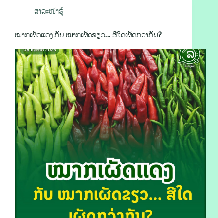
ສາລະໜ້າຮູ້
ໝາກເຜັດແດງ ກັບ ໝາກເຜັດຂຽວ… ສີໃດເຜັດກວ່າກັນ?