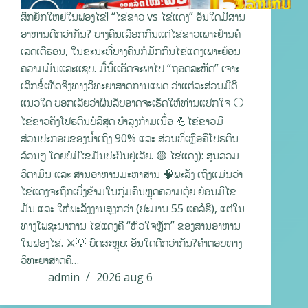
ສຶກຍັກໃຫຍ່ໃນຟອງໄຂ່! “ໄຂ່ຂາວ vs ໄຂ່ແດງ” ອັນໃດມີສານ
ອາຫານດີກວ່າກັນ? ບາງຄົນເລືອກກິນແຕ່ໄຂ່ຂາວເພາະຢ້ານຄໍ
ເລດເຕີຣອນ, ໃນຂະນະທີ່ບາງຄົນກໍມັກກິນໄຂ່ແດງເພາະຍ້ອນ
ຄວາມມັນແລະແຊບ. ມື້ນີ້ເເອັດຈະພາໄປ “ຖອດລະຫັດ” ເຈາະ
ເລິກຂໍ້ເທັດຈິງທາງວິທະຍາສາດການແພດ ວ່າແຕ່ລະສ່ວນມີດີ
ແນວໃດ ບອກເລີຍວ່າຜົນລັບອາດຈະເຮັດໃຫ້ທ່ານແປກໃຈ ⚪
ໄຂ່ຂາວຄັງໂປຣຕີນບໍລິສຸດ ບຳລຸງກ້າມເນື້ອ 💪ໄຂ່ຂາວມີ
ສ່ວນປະກອບຂອງນ້ຳເຖິງ 90% ແລະ ສ່ວນທີ່ເຫຼືອຄືໂປຣຕີນ
ລ້ວນໆ ໂດຍບໍ່ມີໄຂມັນປະປົນຢູ່ເລີຍ. 🟡 ໄຂ່ແດງ): ສູນລວມ
ວິຕາມິນ ແລະ ສານອາຫານມະຫາສານ 🧠ພະລັງ ເຖິງແມ່ນວ່າ
ໄຂ່ແດງຈະຖືກເບິ່ງຂ້າມໃນກຸ່ມຄົນຫຼຸດຄວາມຕຸ້ຍ ຍ້ອນມີໄຂ
ມັນ ແລະ ໃຫ້ພະລັງງານສູງກວ່າ (ປະມານ 55 ແຄລໍຣີ), ແຕ່ໃນ
ທາງໂພຊະນາການ ໄຂ່ແດງຄື “ຫົວໃຈຫຼັກ” ຂອງສານອາຫານ
ໃນຟອງໄຂ່. ⚔️💡 ບົດສະຫຼຸບ: ອັນໃດດີກວ່າກັນ?ຄຳຕອບທາງ
ວິທະຍາສາດຄື…
admin
2026 aug 6