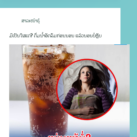
ສາລະໜ້າຮູ້
ມີເປັນໃຜແດ່? ດື່ມນ້ຳອັດລົມກ່ອນນອນ ແລ້ວນອນບໍ່ຫຼັບ