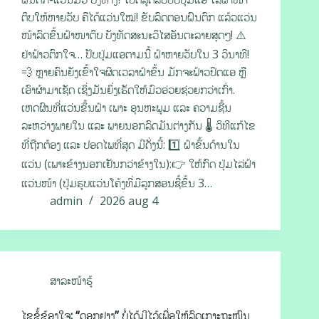
ຕຶບໃຫ້ຫາຍວັບ ຄືໄດ້ແວ່ນໃໝ່! ຂັບລົດຕອນຝົນຕົກ ແລ້ວແວ່ນ
ໜ້າລົດຂຶ້ນຝ້າໜາຕຶບ ບັງທັດສະນະວິໄສອັນຕະລາຍສຸດໆ! ⚠️
ຢ່າຟ້າວຕົກໃຈ… ປັບປຸ່ມແອຕາມນີ້ ຝ້າຫາຍວັບໃນ 3 ວິນາທີ!
💨 ຫຼາຍຄົນຍັງເຂົ້າໃຈຜິດເວລາຝ້າຂຶ້ນ ມັກຈະຟ້າວປິດແອ ຫຼື
ເອົາຜ້າມາເຊັດ ເຊິ່ງມັນຍິ່ງເຮັດໃຫ້ມົວອ່ວຍຊ່ວຍກວ່າເກົ່າ.
ເຫດຜົນທີ່ແວ່ນຂຶ້ນຝ້າ ເພາະ ອຸນຫະພູມ ແລະ ຄວາມຊື້ນ
ລະຫວ່າງພາຍໃນ ແລະ ພາຍນອກລົດມັນຕ່າງກັນ 🌡️ ວິທີແກ້ໄຂ
ທີ່ຖືກຕ້ອງ ແລະ ປອດໄພທີ່ສຸດ ມີດັ່ງນີ້: 1️⃣ ຝ້າຂຶ້ນດ້ານໃນ
ແວ່ນ (ເພາະຂ້າງນອກເຢັນກວ່າຂ້າງໃນ):👉 ໃຫ້ກົດ ປຸ່ມໄລ່ຝ້າ
ແວ່ນໜ້າ (ປຸ່ມຮູບແວ່ນໂຄ້ງທີ່ມີລູກສອນຊີ້ຂຶ້ນ 3…
admin
2026 aug 4
ສາລະໜ້າຮູ້
ໄຂຂໍ້ຂ້ອງໃຈ: “ດອກຢາງ” ບໍ່ໄດ້ມີໄວ້ເພື່ອໃຫ້ລົດເກາະຖະໜົນ