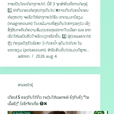
ກາຍເປັນໂທດຕໍ່ຮ່າງກາຍໄດ້. ນີ້ຄື 3 ຈຸດສຳຄັນທີ່ທ່ານຕ້ອງຮູ້:
1️⃣ ຢ່າກິນຕອນທ້ອງຫວ່າງເກີນໄປ ❌ການກິນກ້ວຍນໍ້າຕອນ
ທ້ອງຫວ່າງ ຈະເຮັດໃຫ້ຮ່າງກາຍໄດ້ຮັບ ທາດແມກນີຊຽມ
(magnesium) ໃນປະລິມານທີ່ສູງເກີນໄປຢ່າງວ່ອງໄວ ເຊິ່ງ
ສົ່ງຜົນກະທົບຕໍ່ຄວາມສົມດຸນຂອງແຮ່ທາດໃນເລືອດ ແລະ ອາດ
ເຮັດໃຫ້ລະບົບຫົວໃຈເຮັດວຽກໜັກຂຶ້ນ. 2️⃣ ຜູ້ປ່ວຍພະຍາດໄຂ່
ຫຼັງ ຕ້ອງລະວັງເປັນພິເສດ 🩺ກ້ວຍນໍ້າ ອຸດົມໄປດ້ວຍ ໂພ
ແທດຊຽມ (potassium). ສໍາລັບຄົນທົ່ວໄປແມ່ນດີຫຼາຍ…
admin
2026 aug 4
ສາລະໜ້າຮູ້
ເຕືອນ! 5 ຂອງກິນໃກ້ຕົວ ກະຕຸ້ນໃຫ້ລະຄາຍຄໍ ຍິ່ງກິນຍິ່ງ “ໄອ
ເຮື້ອຮັງ” ບໍ່ເຊົາຈັກເທື່ອ 😷❌