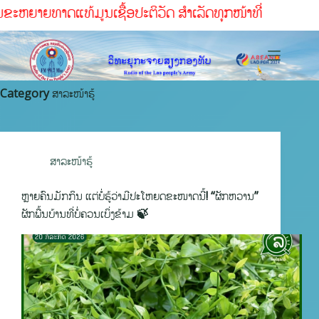
ວັດ ສໍາເລັດທຸກໜ້າທ່ີ
Category
ສາລະໜ້າຮູ້
ສາລະໜ້າຮູ້
ຫຼາຍຄົນມັກກິນ ແຕ່ບໍ່ຮູ້ວ່າມີປະໂຫຍດຂະໜາດນີ້! “ຜັກຫວານ”
ຜັກພື້ນບ້ານທີ່ບໍ່ຄວນເບິ່ງຂ້າມ 🍃