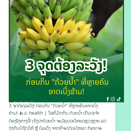
3 ຈຸດຕ້ອງລະວັງ! ກ່ອນກິນ “ກ້ວຍນໍ້າ” ທີ່ຫຼາຍຄົນອາດເບິ່ງ
ຂ້າມ! 🍌⚠️ health | ໃຜທີ່ມັກກິນ ກ້ວຍນໍ້າ ເປັນປະຈຳ
ຕ້ອງຟັງທາງນີ້! ເຖິງວ່າກ້ວຍນໍ້າ ຈະມີຄຸນປະໂຫຍດຫຼວງຫຼາຍ ແຕ່
ຖ້າກິນບໍ່ຖືກວິທີ ຫຼື ບໍ່ລະວັງ ຈາກທີ່ຈະໄດ້ປະໂຫຍດ ກໍອາດຈະ