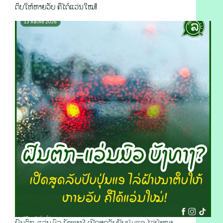
ຕຶບໃຫ້ຫາຍວັບ ຄືໄດ້ແວ່ນໃໝ່!
ຝົນຕົກ-ແວ່ນມົວ ບັງທາງ? ເປີດສູດລັບປັບປຸ່ມແອ ໄລ່ຝ້າໜາ