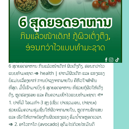
6 ສຸດຍອດອາຫານ ກິນແລ້ວໜ້າເດັກ! ຜິວເຕັ່ງຕຶງ, ອ່ອນກວ່າໄວ
ແບບທຳມະຊາດ 🥑 health | ຢາກມີຜິວເດັກ ແລະ ແຂງແຮງ
ບໍ່ແມ່ນເລື່ອງຍາກ! ການບຳລຸງຈາກພາຍໃນ ຄືຫົວໃຈສໍາຄັນ
ທີ່ສຸດ. ມື້ນີ້ເຮົາມາເບິ່ງ 6 ສຸດຍອດອາຫານ ທີ່ຊ່ວຍກູ້ຜິວໃຫ້ເຕັ່ງ
ຕຶງ, ຫຼຸດຮ່ອງຮອຍ ແລະ ຄືນຄວາມເຍົາໄວແບບທຳມະຊາດ: 🐟
1. ປາທີ່ມີ ໂອເມກ້າ-3 ສູງ (ເຊັ່ນ: ປາເຊວມອນ, ປາຊາບະ)
ຊ່ວຍເພີ່ມຄວາມຊຸ່ມຊື່ນໃຫ້ຜິວຈາກພາຍໃນ, ຫຼຸດການອັກເສບ
ແລະ ເຮັດໃຫ້ເກາະປ້ອງກັນຜິວແຂງແຮງ ອີ່ມນ້ຳຕະຫຼອດເວລາ.
🥑 2. ອາໂວກາໂດ (avocado) ອຸດົມໄປດ້ວຍໄຂມັນດີ