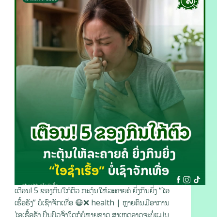
ເຕືອນ! 5 ຂອງກິນໃກ້ຕົວ ກະຕຸ້ນໃຫ້ລະຄາຍຄໍ ຍິ່ງກິນຍິ່ງ “ໄອ
ເຮື້ອຮັງ” ບໍ່ເຊົາຈັກເທື່ອ 😷❌ health | ຫຼາຍຄົນມີອາການ
ໄອເຮື້ອຮັງ ປິ່ນປົວຈັ່ງໃດກໍບໍ່ຫາຍຂາດ ສາເຫດອາດຈະບໍ່ແມ່ນ