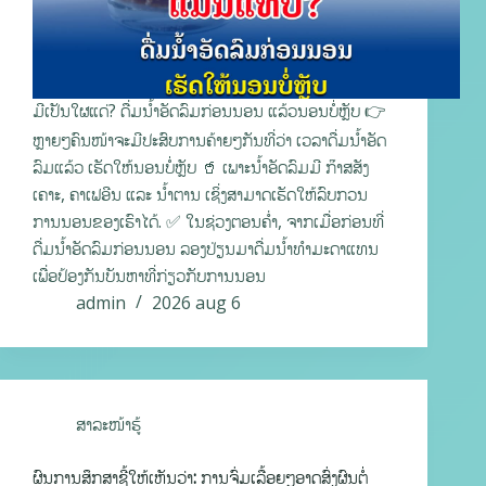
ມີເປັນໃຜແດ່? ດື່ມນ້ຳອັດລົມກ່ອນນອນ ແລ້ວນອນບໍ່ຫຼັບ 👉
ຫຼາຍໆຄົນໜ້າຈະມີປະສົບການຄ້າຍໆກັນທີ່ວ່າ ເວລາດື່ມນ້ຳອັດ
ລົມແລ້ວ ເຮັດໃຫ້ນອນບໍ່ຫຼັບ 🥤 ເພາະນ້ຳອັດລົມມີ ກ໊າສສັງ
ເຄາະ, ຄາເຟອີນ ແລະ ນ້ຳຕານ ເຊິ່ງສາມາດເຮັດໃຫ້ລົບກວນ
ການນອນຂອງເຮົາໄດ້. ✅ ໃນຊ່ວງຕອນຄ່ຳ, ຈາກເມື່ອກ່ອນທີ່
ດື່ມນ້ຳອັດລົມກ່ອນນອນ ລອງປ່ຽນມາດື່ມນ້ຳທຳມະດາແທນ
ເພື່ອປ້ອງກັນບັນຫາທີ່ກ່ຽວກັບການນອນ
admin
2026 aug 6
ສາລະໜ້າຮູ້
ຜົນການສຶກສາຊີ້ໃຫ້ເຫັນວ່າ: ການຈົ່ມເລື້ອຍໆອາດສົ່ງຜົນຕໍ່