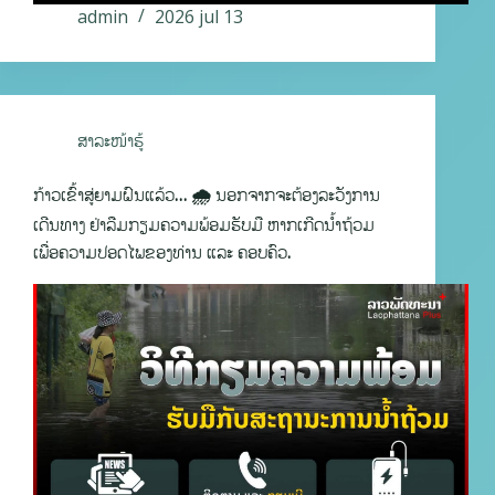
admin
2026 jul 13
ສາລະໜ້າຮູ້
ກ້າວເຂົ້າສູ່ຍາມຝົນແລ້ວ… 🌧️ ນອກຈາກຈະຕ້ອງລະວັງການ
ເດີນທາງ ຢ່າລືມກຽມຄວາມພ້ອມຮັບມື ຫາກເກີດນ້ຳຖ້ວມ
ເພື່ອຄວາມປອດໄພຂອງທ່ານ ແລະ ຄອບຄົວ.