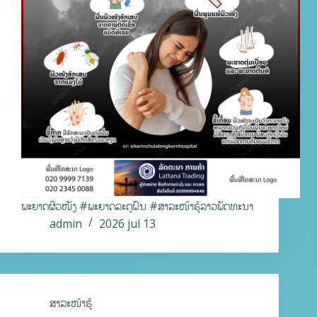
ພະຍາດຜິວໜັງ #ພະຍາດລະດູຝົນ #ສາລະໜ້າຮູ້ລາວພັດທະນາ
admin
2026 jul 13
ສາລະໜ້າຮູ້