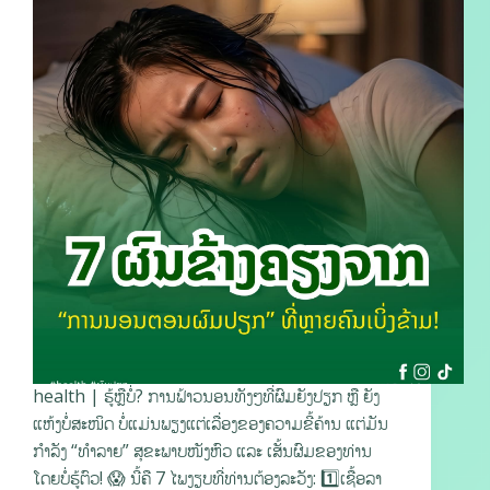
health | ຮູ້ຫຼືບໍ່? ການຟ້າວນອນທັງໆທີ່ຜົມຍັງປຽກ ຫຼື ຍັງ
ແຫ້ງບໍ່ສະໜິດ ບໍ່ແມ່ນພຽງແຕ່ເລື່ອງຂອງຄວາມຂີ້ຄ້ານ ແຕ່ມັນ
ກຳລັງ “ທຳລາຍ” ສຸຂະພາບໜັງຫົວ ແລະ ເສັ້ນຜົມຂອງທ່ານ
ໂດຍບໍ່ຮູ້ຕົວ! 😱 ນີ້ຄື 7 ໄພງຽບທີ່ທ່ານຕ້ອງລະວັງ: 1️⃣ເຊື້ອລາ