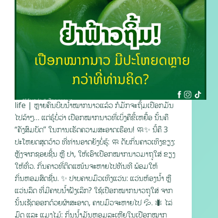
life | ຫຼາຍຄົນບີບນ້ຳໝາກນາວແລ້ວ ກໍມັກຈະຖິ້ມເປືອກມັນ
ໄປລ້າໆ… ແຕ່ຮູ້ບໍ່ວ່າ ເປືອກໝາກນາວທີ່ເບິ່ງຄືຂີ້ເຫຍື້ອ ນັ້ນຄື
“ຄັງສົມບັດ” ໃນການເຮັດຄວາມສະອາດເຮືອນ! 🧼✨ ນີ້ຄື 3
ປະໂຫຍດສຸດວ້າວ ທີ່ທ່ານອາດຍັງບໍ່ຮູ້: 🧼 ດັບກິ່ນຄາວເທິງຂຽງ:
ຫຼັງຈາກຊອຍຊີ້ນ ຫຼື ປາ, ໃຫ້ເອົາເປືອກໝາກນາວມາຖູໃສ່ ຂຽງ
ໃຫ້ທົ່ວ. ກິ່ນຄາວທີ່ຕິດແໜ້ນຈະຫາຍໄປທັນທີ ພ້ອມໃຫ້
ກິ່ນຫອມສົດຊື່ນ. ✨ ປາບຄາບມົວເທິງແວ່ນ: ແວ່ນຫ້ອງນ້ຳ ຫຼື
ແວ່ນລົດ ທີ່ມີຄາບນ້ຳຝັງເລິກ? ໃຊ້ເປືອກໝາກນາວຖູໃສ່ ຈາກ
ນັ້ນເຊັດອອກດ້ວຍຜ້າສະອາດ, ຄາບມົວຈະຫາຍໄປ 💦. 🐜 ໄລ່
ມົດ ແລະ ແມງໄມ້: ກິ່ນນ້ຳມັນຫອມລະເຫີຍໃນເປືອກໝາກ