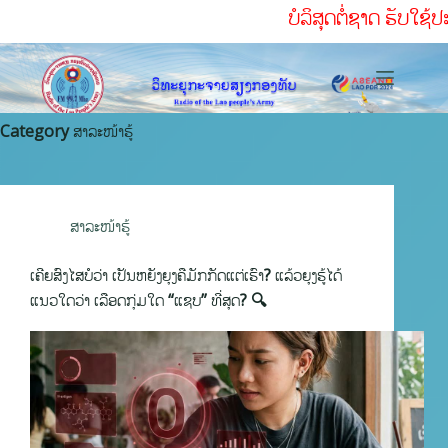
ບໍລິສຸດຕໍ່ຊາດ ຮັບໃຊ້ປະຊາຊົນຢ່າງສຸດໃຈ ເສີມຂະຫ
Category
ສາລະໜ້າຮູ້
ສາລະໜ້າຮູ້
ເຄີຍສົງໄສບໍວ່າ ເປັນຫຍັງຍຸງຄືມັກກັດແຕ່ເຮົາ? ແລ້ວຍຸງຮູ້ໄດ້
ແນວໃດວ່າ ເລືອດກຸ່ມໃດ “ແຊບ” ທີ່ສຸດ? 🔍