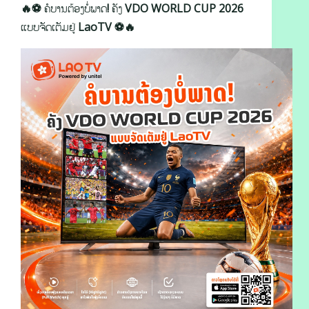
🔥⚽ ຄໍບານຕ້ອງບໍ່ພາດ! ຄັງ VDO WORLD CUP 2026
ແບບຈັດເຕັມຢູ່ LaoTV ⚽🔥