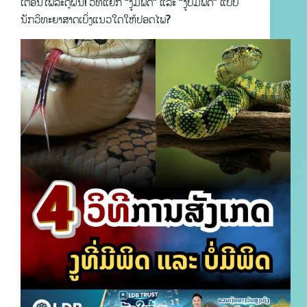
ເຕືອນໄພລະດູຝົນ! ວິທີແຍກ “ງູມີພິດ” ແລະ “ງູບໍ່ມີພິດ” ແບບ
ນັກວິທະຍາສາດເບິ່ງແນວໃດໃຫ້ປອດໄພ?