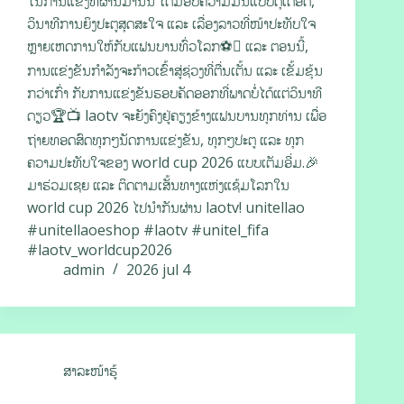
ໃນການແຂ່ງທີ່ຜ່ານມານັ້ນ ໄດ້ມອບຄວາມມັນແບບດຸເດືອດ,
ວິນາທີການຍິງປະຕູສຸດສະໃຈ ແລະ ເລື່ອງລາວທີ່ໜ້າປະທັບໃຈ
ຫຼາຍເຫດການໃຫ້ກັບແຟນບານທົ່ວໂລກ⚽️ ແລະ ຕອນນີ້,
ການແຂ່ງຂັນກຳລັງຈະກ້າວເຂົ້າສູ່ຊ່ວງທີ່ຕື່ນເຕັ້ນ ແລະ ເຂັ້ມຂຸ້ນ
ກວ່າເກົ່າ ກັບການແຂ່ງຂັນຮອບຄັດອອກທີ່ພາດບໍ່ໄດ້ແຕ່ວິນາທີ
ດຽວ🏆📺 laotv ຈະຍັງຄົງຢູ່ຄຽງຂ້າງແຟນບານທຸກທ່ານ ເພື່ອ
ຖ່າຍທອດສົດທຸກໆນັດການແຂ່ງຂັນ, ທຸກໆປະຕູ ແລະ ທຸກ
ຄວາມປະທັບໃຈຂອງ world cup 2026 ແບບເຕັມອີ່ມ.🎉
ມາຮ່ວມເຊຍ ແລະ ຕິດຕາມເສັ້ນທາງແຫ່ງແຊ້ມໂລກໃນ
world cup 2026 ໄປນຳກັນຜ່ານ laotv! unitellao
#unitellaoeshop #laotv #unitel_fifa
#laotv_worldcup2026
admin
2026 jul 4
ສາລະໜ້າຮູ້