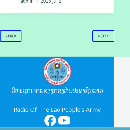
admin
2026 jul 2
PREV
NEXT
ວິທະຍຸກະຈາຍສຽງກອງທັບປະຊາຊົນລາວ
Radio Of The Lao People's Army
facebook
youtube