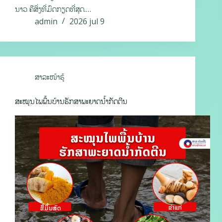
ນາວ ຄືສິ່ງທີ່ມົດກຽດທີ່ສຸດ.…
admin
2026 jul 9
ສາລະໜ້າຮູ້
ສະໝຸນໄພພື້ນບ້ານຮັກສາພະຍາດນໍ້າກັດຕີນ