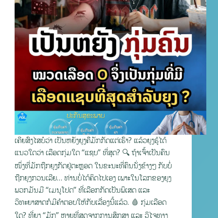
ເຄີຍສົງໄສບໍວ່າ ເປັນຫຍັງຍຸງຄືມັກກັດແຕ່ເຮົາ? ແລ້ວຍຸງຮູ້ໄດ້
ແນວໃດວ່າ ເລືອດກຸ່ມໃດ “ແຊບ” ທີ່ສຸດ? 🔍 ຖ້າເຈົ້າເປັນຄົນ
ໜຶ່ງທີ່ມັກຖືກຍຸງກັດຢູ່ຕະຫຼອດ ໃນຂະນະທີ່ຄົນນັ່ງຂ້າງໆ ກັບບໍ່
ຖືກຍຸງກວນເລີຍ… ທ່ານບໍ່ໄດ້ຄິດໄປເອງ ເພາະໃນໂລກຂອງຍຸງ
ພວກມັນມີ “ເມນູໂປດ” ທີ່ເລືອກກັດເປັນພິເສດ ແລະ
ວິທະຍາສາດກໍມີຄຳຕອບໃຫ້ກັບເລື່ອງນີ້ແລ້ວ. 🩸 ກຸ່ມເລືອດ
ໃດ? ທີ່ຍຸງ “ມັກ” ຫຼາຍທີ່ສຸດຈາກການສຶກສາ ແລະ ວິໄຈທາງ