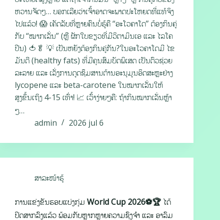
ຫວານຈັດໆ… ບອກເລີຍວ່າເຈົ້າອາດຈະພາດປະໂຫຍດທີ່ແທ້ຈິງ
ໄປແລ້ວ! 😱 ເຄັດລັບທີ່ຫຼາຍຄົນບໍ່ຮູ້ຄື “ອະໂວຄາໂດ” ຕ້ອງກິນຄູ່
ກັບ “ໝາກເລັ່ນ” (ຫຼື ຜັກໃບຂຽວທີ່ມີວິຕາມິນເອ ແລະ ໄລໂຄ
ປີນ) 🍅🥬 💡 ເປັນຫຍັງຕ້ອງກິນຄູ່ກັນ?ໃນອະໂວຄາໂດມີ ໄຂ
ມັນດີ (healthy fats) ທີ່ມີຄຸນສົມບັດພິເສດ ເປັນຕົວຊ່ວຍ
ລະລາຍ ແລະ ເລັ່ງການດູດຊຶມສານຕ້ານອະນຸມູນອິດສະຫຼະຢ່າງ
lycopene ແລະ beta-carotene ໃນໝາກເລັ່ນໃຫ້
ສູງຂຶ້ນເຖິງ 4-15 ເທົ່າ! 📈 ເວົ້າງ່າຍໆຄື: ຖ້າກິນໝາກເລັ່ນຫຼ້າ
ໆ…
admin
2026 jul 6
ສາລະໜ້າຮູ້
ການແຂ່ງຂັນຮອບແບ່ງກຸ່ມ World Cup 2026⚽🏆 ໄດ້
ປິດສາກລົງແລ້ວ ພ້ອມກັບຫຼາກຫຼາຍຄວາມຊົງຈຳ ແລະ ອາລົມ