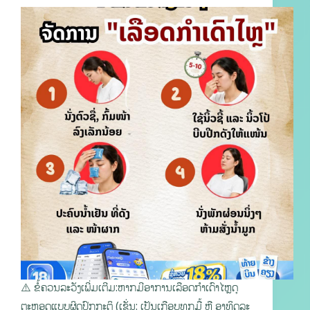
⚠️ ຂໍ້ຄວນລະວັງເພີ່ມເຕີມ:ຫາກມີອາການເລືອດກຳເດົາໄຫຼດຸ
ຕະຫຼອດແບບຜິດປົກກະຕິ (ເຊັ່ນ: ເປັນເກືອບທຸກມື້ ຫຼື ອາທິດລະ