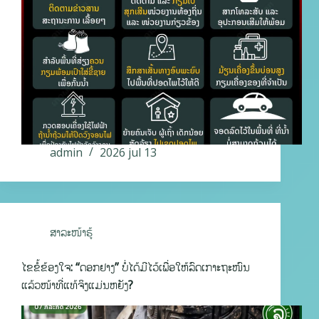
admin
2026 jul 13
ສາລະໜ້າຮູ້
ໄຂຂໍ້ຂ້ອງໃຈ: “ດອກຢາງ” ບໍ່ໄດ້ມີໄວ້ເພື່ອໃຫ້ລົດເກາະຖະໜົນ
ແລ້ວໜ້າທີ່ແທ້ຈິງແມ່ນຫຍັງ?