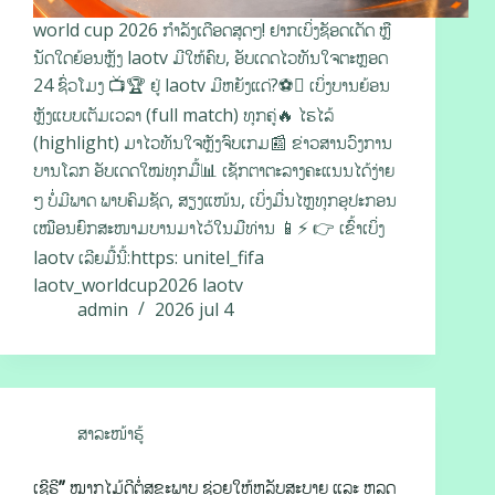
world cup 2026 ກຳລັງເດືອດສຸດໆ! ຢາກເບິ່ງຊັອດເດັດ ຫຼື
ນັດໃດຍ້ອນຫຼັງ laotv ມີໃຫ້ຄົບ, ອັບເດດໄວທັນໃຈຕະຫຼອດ
24 ຊົ່ວໂມງ 📺🏆 ຢູ່ laotv ມີຫຍັງແດ່?⚽ ເບິ່ງບານຍ້ອນ
ຫຼັງແບບເຕັມເວລາ (full match) ທຸກຄູ່🔥 ໄຮໄລ້
(highlight) ມາໄວທັນໃຈຫຼັງຈົບເກມ📰 ຂ່າວສານວົງການ
ບານໂລກ ອັບເດດໃໝ່ທຸກມື້📊 ເຊັກຕາຕະລາງຄະແນນໄດ້ງ່າຍ
ໆ ບໍ່ມີພາດ ພາບຄົມຊັດ, ສຽງແໜ້ນ, ເບິ່ງມື່ນໄຫຼທຸກອຸປະກອນ
ເໝືອນຍົກສະໜາມບານມາໄວ້ໃນມືທ່ານ 📱⚡ 👉 ເຂົ້າເບິ່ງ
laotv ເລີຍມື້ນີ້:https: unitel_fifa
laotv_worldcup2026 laotv
admin
2026 jul 4
ສາລະໜ້າຮູ້
ເຊີຣີ” ໝາກໄມ້ດີຕໍ່ສຸຂະພາບ ຊ່ວຍໃຫ້ຫລັບສະບາຍ ແລະ ຫລຸດ