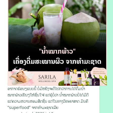
ອາກາດຮ້ອນໆແບບນີ້ ບໍ່ມີຫຍັງຈະດີໄປກວ່າການໄດ້ດື່ມນ້ຳ
ໝາກພ້າວເຢັນໆໃຫ້ຊື່ນໃຈ! ແຕ່ຮູ້ບໍ່ວ່າ ນ້ຳໝາກພ້າວບໍ່ໄດ້ມີດີ
ແຕ່ຄວາມຫວານຫອມສົດຊື່ນ ແຕ່ໃນທາງວິທະຍາສາດ ມັນຄື
“superfood” ຈາກທຳມະຊາດເລີຍ