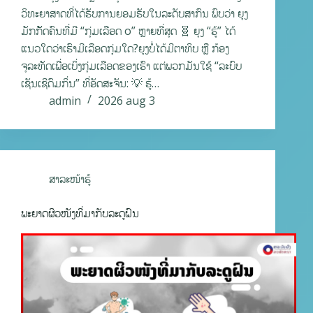
ວິທະຍາສາດທີ່ໄດ້ຮັບການຍອມຮັບໃນລະດັບສາກົນ ພົບວ່າ ຍຸງ
ມັກກັັດຄົນທີ່ມີ “ກຸ່ມເລືອດ o” ຫຼາຍທີ່ສຸດ 🧬 ຍຸງ “ຮູ້” ໄດ້
ແນວໃດວ່າເຮົາມີເລືອດກຸ່ມໃດ?ຍຸງບໍ່ໄດ້ມີຕາທິບ ຫຼື ກ້ອງ
ຈຸລະທັດເພື່ອເບິ່ງກຸ່ມເລືອດຂອງເຮົາ ແຕ່ພວກມັນໃຊ້ “ລະບົບ
ເຊັນເຊີດົມກິ່ນ” ທີ່ອັດສະຈັນ: 💡 ຮູ້…
admin
2026 aug 3
ສາລະໜ້າຮູ້
ພະຍາດຜິວໜັງທີ່ມາກັບລະດູຝົນ