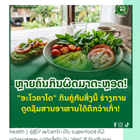
health | ຮູ້ຫຼືບໍ່? ອະໂວຄາໂດ ເປັນ superfood ທີ່ມີ
ປະໂຫຍດສູງຫຼາຍ ແຕ່ຖ້າເຈົ້າກິນມັນ “ຫຼ້າໆ” ຫຼື ກິນຄູ່ກັບຂອງ