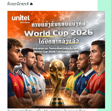
ຄົບທຸກລົດຊາດ! 🔥