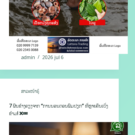
admin
2026 jul 6
ສາລະໜ້າຮູ້
7 ຜົນຂ້າງຄຽງຈາກ “ການນອນຕອນຜົມປຽກ” ທີ່ຫຼາຍຄົນເບິ່ງ
ຂ້າມ! ❌💤