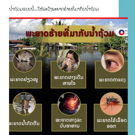
ນໍ້າຖ້ວມແບບນີ້…ໃຫ້ລະວັງພະຍາດຮ້າຍທີ່ມາກັບນໍ້າຖ້ວມ