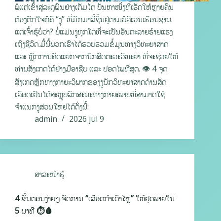
ພໍແຕ່ເຂົ້າສູ່ລະດູຝົນຢ່າງເຕັມໂຕ ບັນຫາໜຶ່ງທີ່ເຮັດໃຫ້ຫຼາຍຄົນ
ຕ້ອງຕົກໃຈກໍຄື “ງູ” ທີ່ມັກມາລີ້ຊົ້ນຢູ່ຕາມບໍລິເວນເຮືອນຊານ.
ແຕ່ເຈົ້າຮູ້ບໍ່ວ່າ? ບໍ່ແມ່ນງູທຸກໂຕທີ່ຈະເປັນອັນຕະລາຍຮ້າຍແຮງ
ເຖິງຊີວິດ.ມື້ນີ້ພວກເຮົາໄດ້ຮວບຮວມຂໍ້ມູນທາງວິທະຍາສາດ
ແລະ ຫຼັກການຄັດແຍກຈາກນັກສັດຕະວະວິທະຍາ ທີ່ຈະຊ່ວຍໃຫ້
ທ່ານສັງເກດໄດ້ຢ່າງມືອາຊີບ ແລະ ປອດໄພທີ່ສຸດ. 👁️ 4 ຈຸດ
ສັງເກດຫຼັກທາງກາຍະວິພາກຂອງງູນັກວິທະຍາສາດດ້ານສັດ
ເລືອດເຢັນໄດ້ສະຫຼຸບລັກສະນະທາງກາຍະພາບທີ່ສາມາດໃຊ້
ຈຳແນກງູສ່ວນໃຫຍ່ໄດ້ດັ່ງນີ້:
admin
2026 jul 9
ສາລະໜ້າຮູ້
4 ຂັ້ນຕອນງ່າຍໆ ຈັດການ “ເລືອດກຳເດົາໄຫຼ” ໃຫ້ຢຸດພາຍໃນ
5 ນາທີ ⏱️🩸