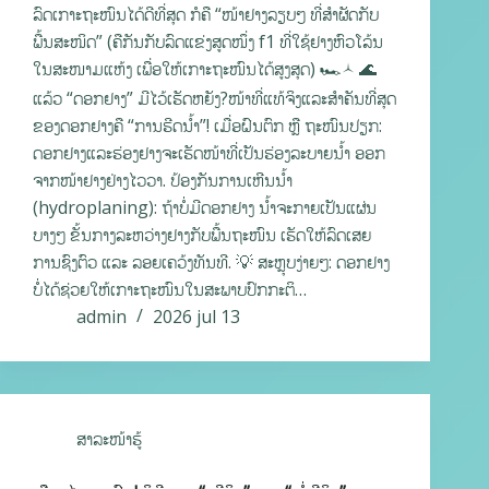
ລົດເກາະຖະໜົນໄດ້ດີທີ່ສຸດ ກໍຄື “ໜ້າຢາງລຽບໆ ທີ່ສຳຜັດກັບ
ພື້ນສະໜິດ” (ຄືກັນກັບລົດແຂ່ງສູດໜຶ່ງ f1 ທີ່ໃຊ້ຢາງຫົວໂລ້ນ
ໃນສະໜາມແຫ້ງ ເພື່ອໃຫ້ເກາະຖະໜົນໄດ້ສູງສຸດ) 🏎‍🟀 🌊
ແລ້ວ “ດອກຢາງ” ມີໄວ້ເຮັດຫຍັງ?ໜ້າທີ່ແທ້ຈິງແລະສຳຄັນທີ່ສຸດ
ຂອງດອກຢາງຄື “ການຮີດນ້ຳ”! ເມື່ອຝົນຕົກ ຫຼື ຖະໜົນປຽກ:
ດອກຢາງແລະຮ່ອງຢາງຈະເຮັດໜ້າທີ່ເປັນຮ່ອງລະບາຍນ້ຳ ອອກ
ຈາກໜ້າຢາງຢ່າງໄວວາ. ປ້ອງກັນການເຫີນນ້ຳ
(hydroplaning): ຖ້າບໍ່ມີດອກຢາງ ນ້ຳຈະກາຍເປັນແຜ່ນ
ບາງໆ ຂັ້ນກາງລະຫວ່າງຢາງກັບພື້ນຖະໜົນ ເຮັດໃຫ້ລົດເສຍ
ການຊົງຕົວ ແລະ ລອຍເຄວ້ງທັນທີ. 💡 ສະຫຼຸບງ່າຍໆ: ດອກຢາງ
ບໍ່ໄດ້ຊ່ວຍໃຫ້ເກາະຖະໜົນໃນສະພາບປົກກະຕິ…
admin
2026 jul 13
ສາລະໜ້າຮູ້