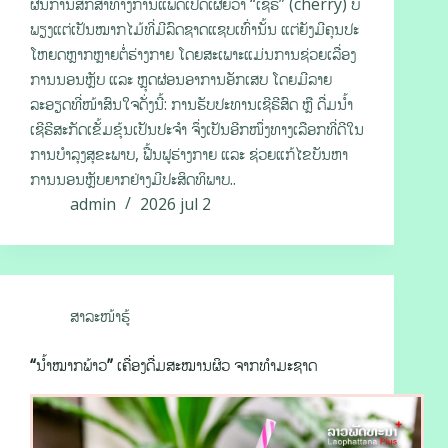
ຜົນການສຶກສາທາງການແພດເປີດເຜີຍວ່າ “ເຊີຣີ” (cherry) ບໍ່
ພຽງແຕ່ເປັນໝາກໄມ້ທີ່ມີລົດຊາດແຊບເທົ່ານັ້ນ ແຕ່ຍັງມີຄຸນປະ
ໂຫຍດຫຼາກຫຼາຍຕໍ່ຮ່າງກາຍ ໂດຍສະເພາະແມ່ນການຊ່ວຍເລື່ອງ
ການນອນຫຼັບ ແລະ ຫຼຸດຜ່ອນອາການອັກເສບ ໂດຍມີລາຍ
ລະອຽດທີ່ໜ້າສົນໃຈດັ່ງນີ້: ການຮັບປະທານເຊີຣີສົດ ຫຼື ດື່ມນ້ຳ
ເຊີຣີສະກັດເຂັ້ມຂຸ້ນເປັນປະຈຳ ຈຶ່ງເປັນອີກໜຶ່ງທາງເລືອກທີ່ດີໃນ
ການບຳລຸງສຸຂະພາບ, ຟື້ນຟູຮ່າງກາຍ ແລະ ຊ່ວຍແກ້ໄຂບັນຫາ
ການນອນຫຼັບຍາກຢ່າງມີປະສິດທິພາບ..
admin
2026 jul 2
ສາລະໜ້າຮູ້
“ນ້ຳໝາກພ້າວ” ເຄື່ອງດື່ມສະໝານຜິວ ຈາກທຳມະຊາດ