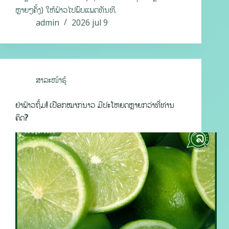
ຫຼາຍໆຄັ້ງ) ໃຫ້ຟ້າວໄປພົບແພດທັນທີ.
admin
2026 jul 9
ສາລະໜ້າຮູ້
ຢ່າຟ້າວຖິ້ມ! ເປືອກໝາກນາວ ມີປະໂຫຍດຫຼາຍກວ່າທີ່ທ່ານ
ຄິດ?