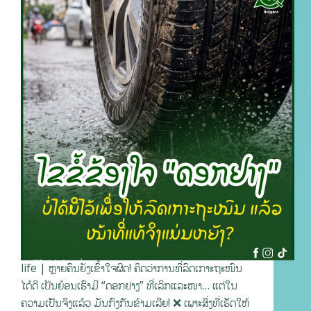
life | ຫຼາຍຄົນຍັງເຂົ້າໃຈຜິດ! ຄິດວ່າການທີ່ລົດເກາະຖະໜົນ
ໄດ້ດີ ເປັນຍ້ອນເຮົາມີ “ດອກຢາງ” ທີ່ເລິກແລະໜາ… ແຕ່ໃນ
ຄວາມເປັນຈິງແລ້ວ ມັນກົງກັນຂ້າມເລີຍ! ❌ ເພາະສິ່ງທີ່ເຮັດໃຫ້