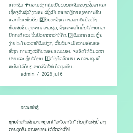
ແຊກຊຶມ 🍄ຄວາມປຽກຊຸ່ມເປັນບ່ອນສະສົມຂອງເຊື້ອຣາ ແລະ
ເຊື້ອຈຸລິນຊີເທິງໝອນ ເຊິ່ງເປັນສາເຫດຫຼັກຂອງອາການຄັນ
ແລະ ກິ່ນເໝັນອັບ. 2️⃣ບັນຫາລັງແຄຕາມມາ ❄️ເມື່ອໜັງ
ຫົວເສຍສົມດຸນຈາກຄວາມຊຸ່ມ, ລັງແຄຈະເກີດຂຶ້ນໄດ້ງ່າຍກວ່າ
ປົກກະຕິ ແລະ ປິ່ນປົວຍາກກວ່າທີ່ຄິດ. 3️⃣ຜົມຂາດ ແລະ ຫຼົ່ນ
ງ່າຍ 📉ໃນເວລາທີ່ຜົມປຽກ, ເສັ້ນຜົມຈະມີຄວາມອ່ອນແອ
ທີ່ສຸດ. ການສຽດສີກັບໝອນຂະນະນອນ ຈະເຮັດໃຫ້ຜົມແຕກ
ປາຍ ແລະ ຫຼົ່ນໄດ້ງ່າຍ. 4️⃣ໜັງຫົວອັກເສບ 🔥ຄວາມຊຸ່ມທີ່
ສະສົມໄວ້ດົນໆ ອາດເຮັດໃຫ້ເກີດຕຸ່ມຄັນ…
admin
2026 jul 6
ສາລະໜ້າຮູ້
ຫຼາຍຄົນກິນຜິດມາຕະຫຼອດ! “ອະໂວຄາໂດ” ກິນຄູ່ກັບສິ່ງນີ້ ຮ່າງ
ກາຍດູດຊຶມສານອາຫານໄດ້ດີກວ່າເກົ່າ!