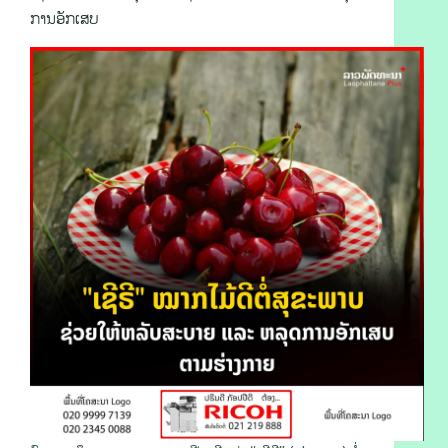
ການອັກເສບ