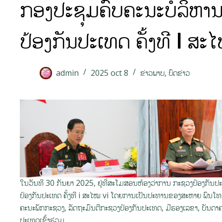
ກອງປະຊຸມຄົບຄະນະບໍລິຫາ
ປ້ອງກັນປະເທດ ຄັ້ງທີ I ສະ
admin
2025 oct 8
ຂ່າວພາບ
,
ບົດຂ່າວ
ໃນວັນທີ 30 ກັນຍາ 2025, ຢູ່ທີ່ສະໂມສອນຫ້ອງວ່າການ ກະຊວງປ້ອງກັນປ
ປ້ອງກັນປະເທດ ຄັ້ງທີ i ສະໄໝ vi ໂດຍການເປັນປະທານຂອງສະຫາຍ ພົນໂ
ຄະນະພັກກະຊວງ, ລັດຖະມົນຕີກະຊວງປ້ອງກັນປະເທດ, ມີຮອງເລຂາ, ບັນດາ
ປະເທດເຂົ້າຮ່ວມ.