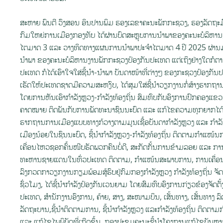
ສະຫາຍ ພົນຕີ ວົງສອນ ອິນປານພິມ ຮອງເລຂາຄະນະພັກກະຊວງ, ຮອງລັດຖະມ
ກົມໃຫຍ່ການເມືອງກອງທັບ ໄດ້ຜ່ານບົດສະຫຼຸບການນໍາພາຂອງຄະນະບໍລິຫານ
ໄຕມາດ 3 ແລະ ວາງທິດທາງແຜນການນຳພາປະຈຳໄຕມາດ 4 ປີ 2025 ຜ່ານມາໄດ້ມີ
ນໍາພາ ຂອງຄະນະບໍລິຫານງານພັກກະຊວງປ້ອງກັນປະເທດ ແຕ່ເຖິງຢ່າງໃດກໍ
ປະເທດ ກໍໄດ້ເອົາໃຈໃສ່ຊີ້ນໍາ-ນໍາພາ ບັນດາໜ້າທີ່ຕ່າງໆ ຂອງກະຊວງປ້ອງກັນປະ
ເຮັດໃຫ້ປະເທດຊາດມີຄວາມສະຫງົບ, ໄດ້ສຸມໃສ່ຊີ້ນໍາວຽກງານກໍ່ສ້າງຮາກ
ໂດຍການຫັນເອົາກໍາລັງຫຼວງ-ກໍາລັງທ້ອງຖິ່ນ ສົມທົບກັບອົງການປົກຄອງແຂວງ
ຄາດໝາຍ ຕິດພັນກັບການພັດທະນາຊົນນະບົດ ແລະ ແກ້ໄຂຄວາມທຸກຍາກໄດ້ຮັບກ
ຮາກຖານການເມືອງແບບທາງກ້ວາງຕາມມູນເຊື້ອບັນດາກຳລັງຫຼວງ ແລະ ກຳລັງ
ເມືອງນ້ອຍໃນຊົນນະບົດ, ຊີ້ນຳກຳລັງຫຼວງ-ກຳລັງທ້ອງຖິ່ນ ຕິດຕາມກຳແໜ້ນກາ
ເຄື່ອນໄຫວຊອກຄົ້ນໜີບຮັດພວກຄົນບໍ່ດີ, ສະກັດກັ້ນການຂ້າມລອຍ ແລະ ການ
ທະຫານຊາຍແດນໃນທົ່ວປະເທດ ຕິດຕາມ, ກຳແໜ້ນສະພາບການ, ການເຄື່ອນໄຫ
ລົງກວດກາວຽກງານກຽມພ້ອມສູ້ຮົບຢູ່ກົມກອງກຳລັງຫຼວງ ກຳລັງທ້ອງຖິ່ນ ຈັ
ຊົ່ວໂມງ, ໄດ້ຊີ້ນໍາກໍາລັງປ້ອງກັນເວນຍາມ ໂດຍສົມທົບອົງການກ່ຽວຂ້ອງຈັດຕ
ປະເທດ, ສຳນັກງານອົງການ, ຄ້າຍ, ສາງ, ສະໜາມບິນ, ເສັ້ນທາງ, ເສັ້ນທາງ 
ລັດຖະບານ,ຊີ້ນໍາຕິດຕາມການ, ຊີ້ນຳກຳລັງຫຼວງ ແລະກຳລັງທ້ອງຖິ່ນ ຕິດ
ແລະ ແກ້ໄຂໄພພິບັດທີ່ເກີດຂຶ້ນ, ກອງປະຊຸມຄະນະຊີ້ນໍາໂຄງການແກ້ໄຂບັນຫາລະ