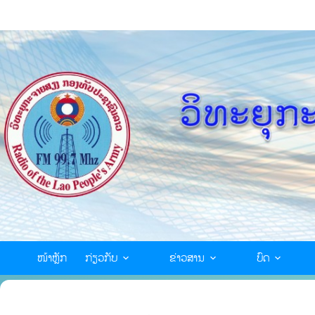
ໜ້າຫຼັກ
ກ່ຽວກັບ
ຂ່າວສານ
ບົດ