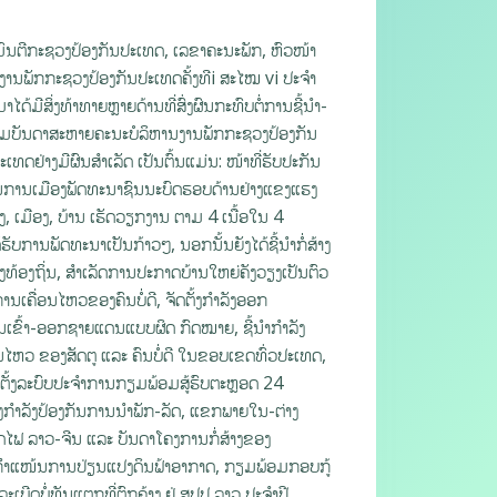
ົນຕີກະຊວງປ້ອງກັນປະເທດ, ເລຂາຄະນະພັກ, ຫົວໜ້າ
ງານພັກກະຊວງປ້ອງກັນປະເທດຄັ້ງທີi ສະໄໝ vi ປະຈຳ
ສິ່ງທ້າທາຍຫຼາຍດ້ານທີ່ສົ່ງຜົນກະທົບຕໍ່ການຊີ້ນໍາ-
ຕາມບັນດາສະຫາຍຄະນະບໍລິຫານງານພັກກະຊວງປ້ອງກັນ
ເທດຢ່າງມີຜົນສໍາເລັດ ເປັນຕົ້ນແມ່ນ: ໜ້າທີ່ຮັບປະກັນ
ຖານການເມືອງພັດທະນາຊົນນະບົດຮອບດ້ານຢ່າງແຂງແຮງ
, ເມືອງ, ບ້ານ ເຮັດວຽກງານ ຕາມ 4 ເນື້ອໃນ 4
ານພັດທະນາເປັນກ້າວໆ, ນອກນັ້ນຍັງໄດ້ຊີ້ນໍາກໍ່ສ້າງ
ທ້ອງຖິ່ນ, ສຳເລັດການປະກາດບ້ານໃຫຍ່ຄັງວຽງເປັນຕົວ
ນເຄື່ອນໄຫວຂອງຄົນບໍ່ດີ, ຈັດຕັ້ງກຳລັງອອກ
ເຂົ້າ-ອອກຊາຍແດນແບບຜິດ ກົດໝາຍ, ຊີ້ນໍາກໍາລັງ
ວ ຂອງສັດຕູ ແລະ ຄົນບໍ່ດີ ໃນຂອບເຂດທົ່ວປະເທດ,
ດຕັ້ງລະບົບປະຈຳການກຽມພ້ອມສູ້ຮົບຕະຫຼອດ 24
ັ້ງກໍາລັງປ້ອງກັນການນໍາພັກ-ລັດ, ແຂກພາຍໃນ-ຕ່າງ
ລົດໄຟ ລາວ-ຈີນ ແລະ ບັນດາໂຄງການກໍ່ສ້າງຂອງ
ຕາມກຳແໜ້ນການປ່ຽນແປງດິນຟ້າອາກາດ, ກຽມພ້ອມກອບກູ້
ເບີດບໍ່ທັນແຕກທີ່ຕົກຄ້າງ ຢູ່ ສປປ ລາວ ປະຈຳປີ