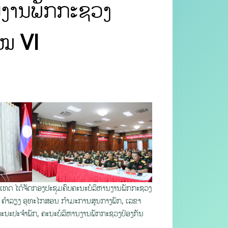
ນງານພັກກະຊວງ
ໄໝ VI
ະເທດ ໄດ້ຈັດກອງປະຊຸມຄົບຄະນະບໍລິຫານງານພັກກະຊວງ
ທ ຄຳລຽງ ອຸທະໄກສອນ ກຳມະການສູນກາງພັກ, ເລຂາ
ຄະນະປະຈຳພັກ, ຄະນະບໍລິຫານງານພັກກະຊວງປ້ອງກັນ