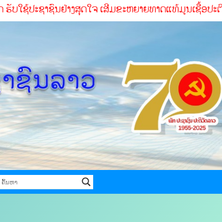
້ປະຊາຊົນຢ່າງສຸດໃຈ ເສີມຂະຫຍາຍທາດແທ້ມູນເຊື້ອປະຕິວັດ ສໍາເລັ