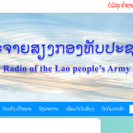
ບໍລິສຸດຕໍ່ຊາດ ຮັບໃຊ
ບັນເທີງ-ເປົ້າໝາຍ
ຜັງລາຍການ
ເຊື່ອມຕໍ່ເວັບອື່ນໆ
ຕິດຕໍ່ພວກເຮົາ