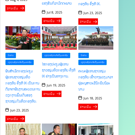
ແຂ່ງຂັນກິລາມິດຕະພາບ
ກອງທັບ ຄັ້ງທີ IX.
ອ່ານເພີ່ມ
Jul 8, 2025
Jun 23, 2025
ອ່ານເພີ່ມ
ອ່ານເພີ່ມ
ບົດຂ່າວ
ບົດຂ່າວ
ວຽກງານອົງການຈັດຕັ້ງມະຫາຊົນ
ວຽກງານອົງການຈັດຕັ້ງມະຫາຊົນ
ວຽກງານອົງການຈັດຕັ້ງມະຫາຊົນ
ໄຂກອງປະຊຸມຜູ້ແທນ
ຊາວໜຸ່ມທົ່ວກອງທັບ ຄັ້ງທີ
ຄະນະຜູ້ແທນຊາວໜຸ່ມ
ຜົນສໍາເລັດກອງປະຊຸມ
IX ຢ່າງເປັນທາງການ.
ກອງທັບ ເຂົ້າວາງພວງມາລາ
ຜູ້ແທນຊາວໜຸ່ມທົ່ວ
ຢູ່ອະນຸສາວະລີນັກຮົບນິລະ
ກອງທັບ ຄັ້ງທີ IX ເປັນການ
Jun 19, 2025
ນາມ
ຕີລາຄາຜົນງານຂະບວນການ
ອ່ານເພີ່ມ
ວຽກງານພົ້ນເດັ່ນຂອງ
Jun 18, 2025
ຊາວໜຸ່ມໃນທົ່ວກອງທັບ.
ອ່ານເພີ່ມ
Jun 23, 2025
ອ່ານເພີ່ມ