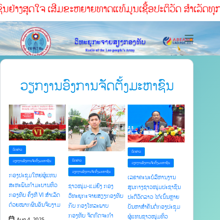
ົນຢ່າງສຸດໃຈ ເສີມຂະຫຍາຍທາດແທ້ມູນເຊື້ອປະຕິວັດ ສໍາເລັດທຸກໜ້
ວຽກງານອົງການຈັດຕັ້ງມະຫາຊົນ
ບົດຂ່າວ
ບົດຂ່າວ
ບົດຂ່າວ
ວຽກງານອົງການຈັດຕັ້ງມະຫາຊົນ
ວຽກງານອົງການຈັດຕັ້ງມະຫາຊົນ
ວຽກງານອົງການຈັດຕັ້ງມະຫາຊົນ
ກອງປະຊຸມໃຫຍ່ຜູ້ແທນ
ເລຂາຄະນະບໍລິຫານງານ
ສະຫະພັນກຳມະບານທົ່ວ
ຊາວໜຸ່ມ-ແມ່ຍິງ ກອງ
ສູນກາງຊາວໜຸ່ມປະຊາຊົນ
ກອງທັບ ຄັ້ງທີ VI ສຳເລັດ
ວິທະຍຸກະຈາຍສຽງກອງທັບ
ປະຕິວັດລາວ ໄດ້ເນັ້ນຫຼາຍ
ດ້ວຍໝາກຜົນອັນຈົບງາມ
ກັບ ກອງໂທລະພາບ
ບັນຫາສໍາຄັນຕໍ່ກອງປະຊຸມ
ກອງທັບ ຈັດກິດຈະກໍາ
ຜູ້ແທນຊາວໜຸ່ມທົ່ວ
Aug 4, 2025