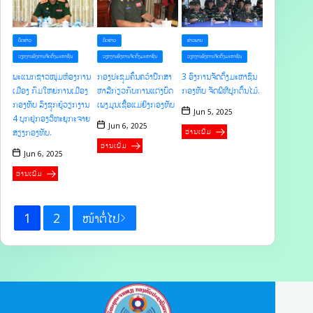
ຂ່າວພາບ
ບົດຂ່າວ
ບົດຂ່າວ
ວຽກງານອົງການຈັດຕັ້ງມະຫາຊົນ
ວຽກງານອົງການຈັດຕັ້ງມະຫາຊົນ
ວຽກງານອົງການຈັດຕັ້ງມະຫາຊົນ
3 ອົງການຈັດຕັ້ງມະຫາຊົນ
ພະແນກຊາວໜຸ່ມຫ້ອງການ
ກອງປະຊຸມຄົ້ນຄວ້າປຶກສາ
ກອງທັບ ຈັດພິທີປູກຕົ້ນໄມ້.
ເມືອງ ກົມໃຫຍ່ການເມືອງ
ຫາລືກ່ຽວກັບການແຕ່ງບົດ
ກອງທັບ ລົງຊຸກຍູ້ວຽກງານ
ເພງມູນເຊື້ອແມ່ຍິງກອງທັບ
Jun 5, 2025
4 ບຸກຢູ່ກອງວິທະຍຸກະຈາຍ
Jun 6, 2025
ອ່ານເພີ່ມ
ສຽງກອງທັບ.
ອ່ານເພີ່ມ
Jun 6, 2025
ອ່ານເພີ່ມ
1
2
ໜ້າຕໍ່ໄປ