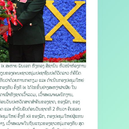
 ix ສະຫາຍ ພັນເອກ ຫົງທອງ ສີຊານົນ ຫົວໜ້າຫ້ອງການ
ະບຽບຂອງຄະນະຊາວໜຸ່ມປະຊາຊົນປະຕິວັດລາວ ກໍຄືບົດ
ງທັບວ່າດ້ວຍການກະກຽມ ແລະ ດໍາເນີນກອງປະຊຸມໃຫຍ່
ທັບ ຄັ້ງທີ ix ໄດ້ໄຂຂຶ້ນຢ່າງສະຫງ່າຜ່າເຜີຍ ໃນ
າເຜົ່າທັງຊາດເວົ້າລວມ, ເວົ້າສະເພາະພະນັກງານ,
ບຕ້ອນວັນປະຫວັດສາດສຳຄັນຂອງຊາດ, ຂອງພັກ, ຂອງ
ທດ ແລະ ຂໍ່ານັບຮັບຕ້ອນວັນຊາດທີ 2 ທັນວາ ຄົບຮອບ
ຊຸມໃຫຍ່ ຄັ້ງທີ xii ຂອງພັກ, ກອງປະຊຸມໃຫຍ່ຜູ້ແທນ
ງຂວາງ, ເວົ້າສະເພາະໃນຖັນແຖວຂອງຊາວໜຸ່ມກອງທັບ ສຸດ