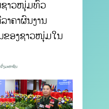
ນຊາວໜຸ່ມທົ່ວ
ຕີລາຄາຜົນງານ
່ນຂອງຊາວໜຸ່ມໃນ
ຕັ້ງມະຫາຊົນ