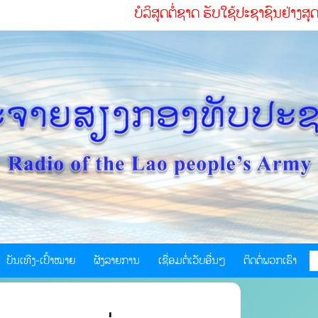
ບໍລິສຸດຕໍ່ຊາດ ຮັບໃຊ້ປະຊາຊົນຢ່າງສຸດໃຈ ເສີມຂະຫຍາ
ບັນເທີງ-ເປົ້າໝາຍ
ຜັງລາຍການ
ເຊື່ອມຕໍ່ເວັບອື່ນໆ
ຕິດຕໍ່ພວກເຮົາ