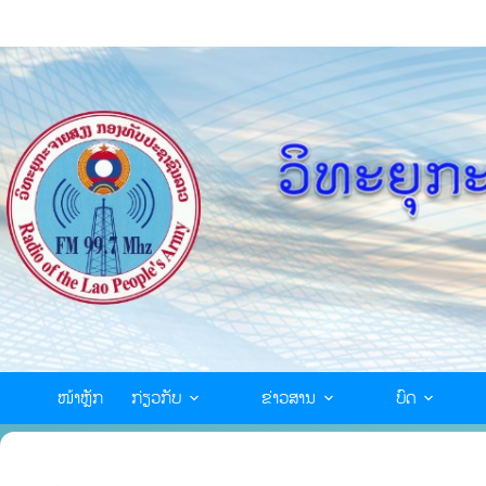
ໜ້າຫຼັກ
ກ່ຽວກັບ
ຂ່າວສານ
ບົດ