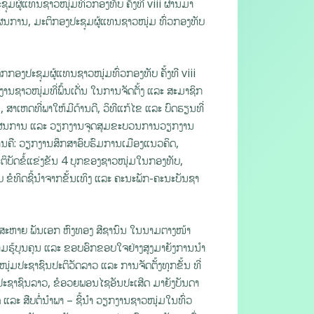
ຊຸມຜູ້ແທນຊາວໜຸ່ມທົ່ວກອງທັບ ຄັ້ງທີ viii ຜ່ານມາ
ງແຜນການ, ມະຕິກອງປະຊຸມຜູ້ແທນຊາວໜຸ່ມ ທົ່ວກອງທັບ
ຕິກກອງປະຊຸມຜູ້ແທນຊາວໜຸ່ມທົ່ວກອງທັບ ຄັ້ງທີ viii
ນຊາວໜຸ່ມທີ່ພົ້ນເດັ່ນ ໃນການຈັດຕັ້ງ ແລະ ສະມາຊິກ
ານ, ສາເຫດທີ່ພາໃຫ້ມີດ້ານດີ, ວິທີແກ້ໄຂ ແລະ ບົດຮຽນທີ່
ທາງ ແຜນການ ແລະ ວຽກງານຈຸດສຸມຂະບວນການວຽກງານ
ຖານຄື: ວຽກງານສຶກສາອົບຮົມການເມືອງແນວຄິດ,
ຕິບັດຂໍ້ແຂ່ງຂັນ 4 ບຸກຂອງຊາວໜຸ່ມໃນກອງທັບ,
ທິດຊີ້ນໍາຈາກຂັ້ນເທິງ ແລະ ຄະນະພັກ-ຄະນະບັນຊາ
ີ້, ສະຫາຍ ພັນເອກ ຫົງທອງ ສີຊານົນ ໃນນາມຕາງໜ້າ
ມຮູ້ບຸນຄຸນ ແລະ ຂອບອົກຂອບໃຈຢ່າງສູງມາຍັງການນໍາ
່ມປະຊາຊົນປະຕິວັດລາວ ແລະ ການຈັດຕັ້ງທຸກຂັ້ນ ທີ່
ັບປະຊາຊົນລາວ, ຂໍອວຍພອນໄຊອັນປະເສີດ ມາຍັງບັນດາ
ແລະ ສືບຕໍ່ນໍາພາ – ຊີ້ນໍາ ວຽກງານຊາວໜຸ່ມໃນທົ່ວ