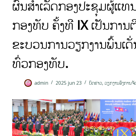
ຜົນສໍາເລັດກອງປະຊຸມຜູ້ແທ
ກອງທັບ ຄັ້ງທີ IX ເປັນການ
ຂະບວນການວຽກງານພົ້ນເດັ
ທົ່ວກອງທັບ.
admin
2025 jun 23
ບົດຂ່າວ
,
ວຽກງານອົງການຈັດ