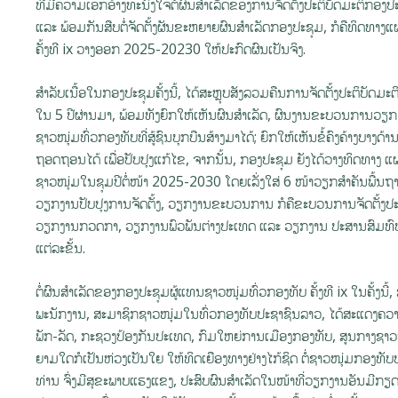
ທີ່ມີຄວາມເອກອ້າງທະນົງໃຈຕໍ່ຜົນສໍາເລັດຂອງການຈັດຕັ້ງປະຕິບັດມະຕິກອງປະ
ແລະ ພ້ອມກັນສືບຕໍ່ຈັດຕັ້ງຜັນຂະຫຍາຍຜົນສໍາເລັດກອງປະຊຸມ, ກໍຄືທິດທາ
ຄັ້ງທີ ix ວາງອອກ 2025-20230 ໃຫ້ປະກົດຜົນເປັນຈິງ.
ສໍາລັບເນື້ອໃນກອງປະຊຸມຄັ້ງນີ້, ໄດ້ສະຫຼຸບສັງລວມຄືນການຈັດຕັ້ງປະຕິບັດມະ
ໃນ 5 ປີຜ່ານມາ, ພ້ອມທັງຍົກໃຫ້ເຫັນຜົນສໍາເລັດ, ຜົນງານຂະບວນການວຽກງາ
ຊາວໜຸ່ມທົ່ວກອງທັບທີ່ສູ້ຊົນບຸກບືນສ້າງມາໄດ້; ຍົກໃຫ້ເຫັນຂໍ້ຄົງຄ້າງບາງດ້
ຖອດຖອນໄດ້ ເພື່ອປັບປຸງແກ້ໄຂ, ຈາກນັ້ນ, ກອງປະຊຸມ ຍັງໄດ້ວາງທິດ
ຊາວໜຸ່ມໃນຊຸມປີຕໍ່ໜ້າ 2025-2030 ໂດຍເລັ່ງໃສ່ 6 ໜ້າວຽກສໍາຄັນພື້ນ
ວຽກງານປັບປຸງການຈັດຕັ້ງ, ວຽກງານຂະບວນການ ກໍຄືຂະບວນການຈັດຕັ້ງປະ
ວຽກງານກວດກາ, ວຽກງານພົວພັນຕ່າງປະເທດ ແລະ ວຽກງານ ປະສານສົມທົບ ຂໍ
ແຕ່ລະຂັ້ນ.
ຕໍ່ຜົນສຳເລັດຂອງກອງປະຊຸມຜູ້ແທນຊາວໜຸ່ມທົ່ວກອງທັບ ຄັ້ງທີ ix ໃນຄັ້ງນ
ພະນັກງານ, ສະມາຊິກຊາວໜຸ່ມໃນທົ່ວກອງທັບປະຊາຊົນລາວ, ໄດ້ສະແດງຄວາ
ພັກ-ລັດ, ກະຊວງປ້ອງກັນປະເທດ, ກົມໃຫຍ່ການເມືອງກອງທັບ, ສູນກາງຊາວໜຸ
ຍາມໃດກໍເປັນຫ່ວງເປັນໃຍ ໃຫ້ທິດເຍືອງທາງຢ່າງໄກ້ຊິດ ຕໍ່ຊາວໜຸ່ມກອງທ
ທ່ານ ຈົ່ງມີສຸຂະພາບແຮງແຂງ, ປະສົບຜົນສໍາເລັດໃນໜ້າທີ່ວຽກງານອັນມີກຽດ 