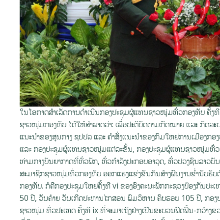
ໃນໂອກາດສຳເລັດການດຳເນີນກອງປະຊຸມຜູ້ແທນຊາວໜຸ່ມທົ່ວກອງທັບ ຄັ້ງທີ
ຊາວໜຸ່ມກອງທັບ ໄດ້ໃຫ້ສຳພາດວ່າ: ເພື່ອປະຕິບັດຕາມກົດໝາຍ ແລະ ກົດລ
ແນະນໍາຂອງສູນກາງ ຊປປລ ແລະ ຄໍາສັ່ງແນະນໍາຂອງກົມໃຫຍ່ການເມືອງກອ
ແລະ ກອງປະຊຸມຜູ້ແທນຊາວໜຸ່ມແຕ່ລະຂັ້ນ, ກອງປະຊຸມຜູ້ແທນຊາວໜຸ່ມທົ່ວກອງ
ທ່າມກາງບັນຍາກາດທີ່ທົ່ວພັກ, ທົ່ວກຳລັງປະກອບອາວຸດ, ທົ່ວປວງຊົນລາວບັນດ
ສະມາຊິກຊາວໜຸ່ມທົ່ວກອງທັບ ອອກແຮງແຂ່ງຂັນກັນສ້າງຜົນງານຂໍ່ານັບຮັ
ກອງທັບ. ກໍຄືກອງປະຊຸມໃຫຍ່ຄັ້ງທີ vi ຂອງອົງຄະນະພັກກະຊວງປ້ອງກັນປະເ
50 ປີ, ວັນຄ້າຍ ວັນເກີດປະທານໄກສອນ ພົມວິຫານ ຄົບຮອບ 105 ປີ, ກອງປະ
ຊາວໜຸ່ມ ທົ່ວປະເທດ ຄັ້ງທີ ix ທີ່ຈະມາເຖິງຢ່າງເປັນຂະບວນຟົດຟື້ນ-ກວ້າ