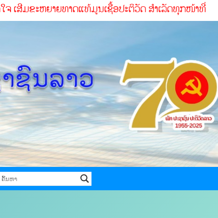
ຍທາດແທ້ມູນເຊື້ອປະຕິວັດ ສໍາເລັດທຸກໜ້າທ່ີ