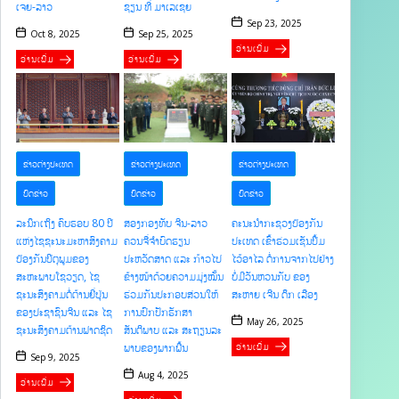
ເຈຍ-ລາວ
ຊຽນ ທີ່ ມາເລເຊຍ
Sep 23, 2025
Oct 8, 2025
Sep 25, 2025
ອ່ານເພີ່ມ
ອ່ານເພີ່ມ
ອ່ານເພີ່ມ
ຂ່າວຕ່າງປະເທດ
ຂ່າວຕ່າງປະເທດ
ຂ່າວຕ່າງປະເທດ
ບົດຂ່າວ
ບົດຂ່າວ
ບົດຂ່າວ
ລະນຶກເຖິງ ຄົບຮອບ 80 ປີ
ສອງກອງທັບ ຈີນ-ລາວ
ຄະນະນໍາກະຊວງປ້ອງກັນ
ແຫ່ງໄຊຊະນະມະຫາສົງຄາມ
ຄວນຈື່ຈໍາບົດຮຽນ
ປະເທດ ເຂົ້າຮ່ວມເຊັນປຶ້ມ
ປ້ອງກັນປິຕຸພູມຂອງ
ປະຫວັດສາດ ແລະ ກ້າວໄປ
ໄວ້ອາໄລ ຕໍ່ການຈາກໄປຢ່າງ
ສະຫະພາບໂຊວຽດ, ໄຊ
ຂ້າງໜ້າດ້ວຍຄວາມມຸ່ງໝັ້ນ
ບໍ່ມີວັນຫວນກັບ ຂອງ
ຊະນະສົງຄາມຕໍ່ຕ້ານຍີ່ປຸ່ນ
ຮ່ວມກັນປະກອບສ່ວນໃຫ້
ສະຫາຍ ເຈີນ ດຶກ ເລືອງ
ຂອງປະຊາຊົນຈີນ ແລະ ໄຊ
ການປົກປັກຮັກສາ
May 26, 2025
ຊະນະສົງຄາມຕ້ານຟາດຊິດ
ສັນຕິພາບ ແລະ ສະຖຽນລະ
ພາບຂອງພາກພື້ນ
ອ່ານເພີ່ມ
Sep 9, 2025
Aug 4, 2025
ອ່ານເພີ່ມ