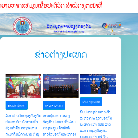
າຍທາດແທ້ມູນເຊື້ອປະຕິວັດ ສໍາເລັດທຸກໜ້າທ່ີ
ຂ່າວ
ຕ່າງປະເທດ
ຂ່າວຕ່າງປະເທດ
ຂ່າວຕ່າງປະເທດ
ຂ່າວຕ່າງປະເທດ
ພົບປະສອງຝ່າຍລາວ-ຈີນ
ລັດຖະມົນຕີກະຊວງປ້ອງກັນ
ຄະນະຜູ້ແທນ ກະຊວງ
ລະຫວ່າງກະຊວງປ້ອງກັນ
ປະເທດ ຕ້ອນຮັບການເຂົ້າ
ປ້ອງກັນປະເທດ ເຂົ້າຮ່ວມ
ປະເທດ ແຫ່ງ ສປປ ລາວ
ຢ້ຽມຂໍ່ານັບ ຂອງປະທານ
ກອງປະຊຸມເຈົ້າໜ້າທີ່
ແລະ ກະຊວງປ້ອງກັນ
ສະມາຄົມມິດຕະພາບ ກໍາປູ
ອາວຸໂສປ້ອງກັນປະເທດອາ
ປະເທດ ແຫ່ງ ສປ ຈີນ.