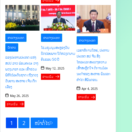
ອ່ານເພີ່ມ
ຂ່າວຕ່າງປະເທດ
ຂ່າວຕ່າງປະເທດ
ຂ່າວຕ່າງປະເທດ
ໂຮມຊຸມນຸມສະຫຼອງວັນ
ບົດຂ່າວ
ເລຂາທິການໃຫຍ່, ປະທານ
ປົດປ່ອຍພາກໃຕ້ຫວຽດນາມ
ປະເທດ ສປ ຈີນ ສົ່ງ
ຮອງປະທານປະເທດ ແຫ່ງ
ຄົບຮອບ 50 ປີ
ໂທລະເລກສະແດງຄວາມ
ສປປ ລາວ ພ້ອມຄະນະ ວາງ
ເສົ້າສະຫຼົດໃຈ ຕໍ່ການມໍລະ
May 12, 2025
ພວງມາລາ ແລະ ເຂົ້າຮ່ວມ
ນະກໍາຂອງ ສະຫາຍ ພົນເອກ
ພິທີໄວ້ລະດັບຊາດ ເຖິງດວງ
ອ່ານເພີ່ມ
ຄໍາໄຕ ສີພັນດອນ.
ວິນຍານ ສະຫາຍ ເຈິນ ດຶກ
ເລືອງ
Apr 4, 2025
May 26, 2025
ອ່ານເພີ່ມ
ອ່ານເພີ່ມ
1
2
ໜ້າຕໍ່ໄປ