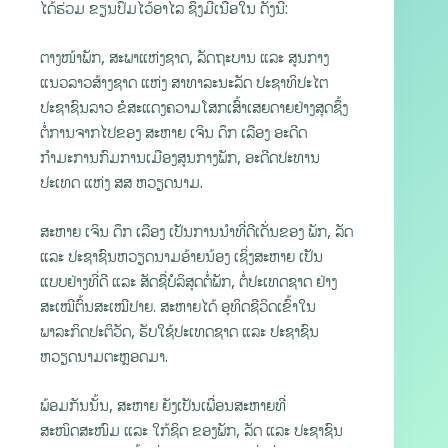
ໄດ້ຮ່ວມ ຂຽນປຶ້ມໄວ້ອາໄລ ຊຶ່ງມີເນື້ອໃນ ດັ່ງນີ້:
ຕາງໜ້າພັກ, ສະພາແຫ່ງຊາດ, ລັດຖະບານ ແລະ ສູນກາງ
ແນວລາວສ້າງຊາດ ແຫ່ງ ສາທາລະນະລັດ ປະຊາທິປະໄຕ
ປະຊາຊົນລາວ ຂໍສະແດງຄວາມໂສກເສົ້າເສຍດາຍຢ່າງສຸດຊຶ້ງ
ຕໍ່ການຈາກໄປຂອງ ສະຫາຍ ເຈິນ ດຶກ ເລືອງ ອະດີດ
ກຳມະການກົມການເມືອງສູນກາງພັກ, ອະດີດປະທານ
ປະເທດ ແຫ່ງ ສສ ຫວຽດນາມ.
ສະຫາຍ ເຈິນ ດຶກ ເລືອງ ເປັນການນຳທີ່ດີເດັ່ນຂອງ ພັກ, ລັດ
ແລະ ປະຊາຊົນຫວຽດນາມອ້າຍນ້ອງ ເຊິ່ງສະຫາຍ ເປັນ
ແບບຢ່າງທີ່ດີ ແລະ ສັດຊື່ບໍລິສຸດຕໍ່ພັກ, ຕໍ່ປະເທດຊາດ ຢ່າງ
ສະເໝີຕົ້ນສະເໝີປາຍ. ສະຫາຍໄດ້ ອຸທິດຊີວິດເຂົ້າໃນ
ພາລະກິດປະຕິວັດ, ຮັບໃຊ້ປະເທດຊາດ ແລະ ປະຊາຊົນ
ຫວຽດນາມຕະຫຼອດມາ.
ພ້ອມກັນນັ້ນ, ສະຫາຍ ຍັງເປັນເພື່ອນສະຫາຍທີ່
ສະໜິດສະໜົມ ແລະ ໃກ້ຊິດ ຂອງພັກ, ລັດ ແລະ ປະຊາຊົນ