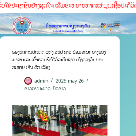
ັບໃຊ້ປະຊາຊົນຢ່າງສຸດໃຈ ເສີມຂະຫຍາຍທາດແທ້ມູນເຊື້ອປະຕິວັດ ສໍ
ຮອງປະທານປະເທດ ແຫ່ງ ສປປ ລາວ ພ້ອມຄະນະ ວາງພວງ
ມາລາ ແລະ ເຂົ້າຮ່ວມພິທີໄວ້ລະດັບຊາດ ເຖິງດວງວິນຍານ
ສະຫາຍ ເຈິນ ດຶກ ເລືອງ
admin
2025 may 26
ຂ່າວຕ່າງປະເທດ
,
ບົດຂ່າວ