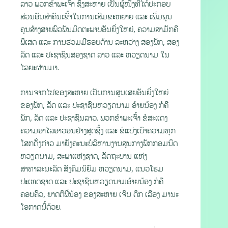
ລາວ ພວກຂ້າພະເຈົ້າ ຊຶ່ງສະຫາຍ ເປັນຜູ້ໜຶ່ງທີ່ໄດ້ປະກອບ
ສ່ວນອັນສໍາຄັນເຂົ້າໃນການເສີມຂະຫຍາຍ ແລະ ເພີ່ມພູນ
ຄູນສ້າງສາຍພົວພັນມິດຕະພາບອັນຍິ່ງໃຫຍ່, ຄວາມສາມັກຄີ
ພິເສດ ແລະ ການຮ່ວມມືຮອບດ້ານ ລະຫວ່າງ ສອງພັກ, ສອງ
ລັດ ແລະ ປະຊາຊົນສອງຊາດ ລາວ ແລະ ຫວຽດນາມ ໃນ
ໄລຍະຜ່ານມາ.
ການຈາກໄປຂອງສະຫາຍ ເປັນການສູນເສຍອັນຍິ່ງໃຫຍ່
ຂອງພັກ, ລັດ ແລະ ປະຊາຊົນຫວຽດນາມ ອ້າຍນ້ອງ ກໍຄື
ພັກ, ລັດ ແລະ ປະຊາຊົນລາວ. ພວກຂ້າພະເຈົ້າ ຂໍສະແດງ
ຄວາມອາໄລອາວອນຢ່າງສຸດຊຶ້ງ ແລະ ຂໍແບ່ງເບົາຄວາມທຸກ
ໂສກດັ່ງກ່າວ ມາຍັງຄະນະບໍລິຫານງານສູນກາງພັກກອມນິດ
ຫວຽດນາມ, ສະພາແຫ່ງຊາດ, ລັດຖະບານ ແຫ່ງ
ສາທາລະນະລັດ ສັງຄົມນິຍົມ ຫວຽດນາມ, ແນວໂຮມ
ປະເທດຊາດ ແລະ ປະຊາຊົນຫວຽດນາມອ້າຍນ້ອງ ກໍຄື
ຄອບຄົວ, ຍາດຕິພີ່ນ້ອງ ຂອງສະຫາຍ ເຈິນ ດຶກ ເລືອງ ມານະ
ໂອກາດນີ້ດ້ວຍ.