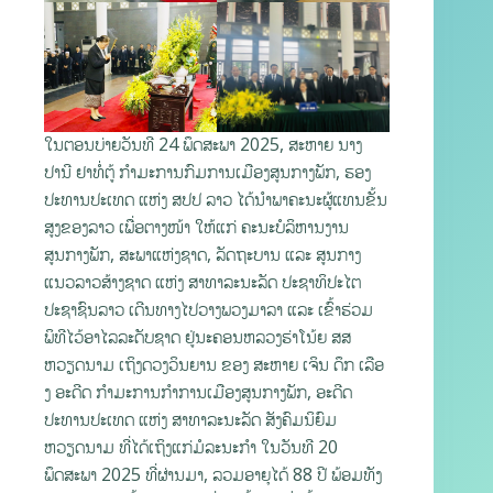
ໃນຕອນບ່າຍວັນທີ 24 ພຶດສະພາ 2025, ສະຫາຍ ນາງ
ປານີ ຢາທໍ່ຕູ້ ກຳມະການກົມການເມືອງສູນກາງພັກ, ຮອງ
ປະທານປະເທດ ແຫ່ງ ສປປ ລາວ ໄດ້ນໍາພາຄະນະຜູ້ແທນຂັ້ນ
ສູງຂອງລາວ ເພື່ອຕາງໜ້າ ໃຫ້ແກ່ ຄະນະບໍລິຫານງານ
ສູນກາງພັກ, ສະພາແຫ່ງຊາດ, ລັດຖະບານ ແລະ ສູນກາງ
ແນວລາວສ້າງຊາດ ແຫ່ງ ສາທາລະນະລັດ ປະຊາທິປະໄຕ
ປະຊາຊົນລາວ ເດີນທາງໄປວາງພວງມາລາ ແລະ ເຂົ້າຮ່ວມ
ພິທີໄວ້ອາໄລລະດັບຊາດ ຢູ່ນະຄອນຫລວງຮ່າໂນ້ຍ ສສ
ຫວຽດນາມ ເຖິງດວງວິນຍານ ຂອງ ສະຫາຍ ເຈິນ ດຶກ ເລືອ
ງ ອະດີດ ກໍາມະການກໍາການເມືອງສູນກາງພັກ, ອະດີດ
ປະທານປະເທດ ແຫ່ງ ສາທາລະນະລັດ ສັງຄົມນິຍົມ
ຫວຽດນາມ ທີ່ໄດ້ເຖິງແກ່ມໍລະນະກໍາ ໃນວັນທີ 20
ພຶດສະພາ 2025 ທີ່ຜ່ານມາ, ລວມອາຍຸໄດ້ 88 ປີ ພ້ອມທັງ