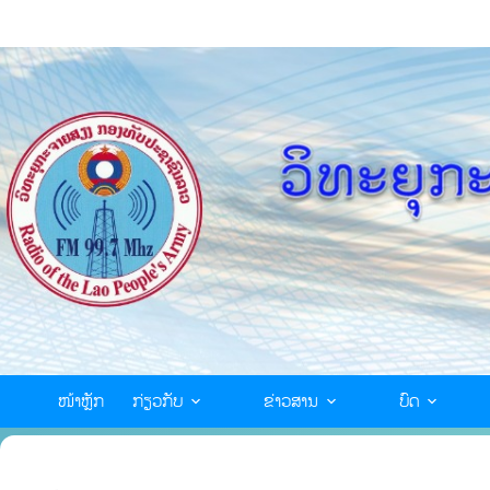
ໜ້າຫຼັກ
ກ່ຽວກັບ
ຂ່າວສານ
ບົດ