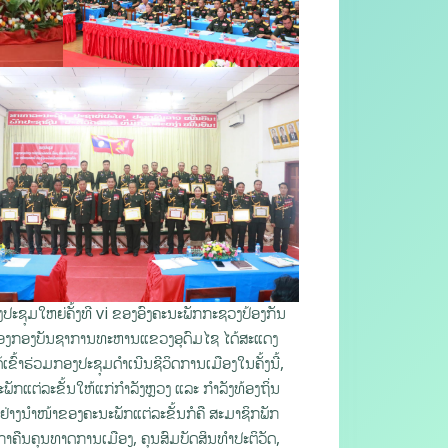
ຊຸມໃຫຍ່ຄັ້ງທີ vi ຂອງອົງຄະນະພັກກະຊວງປ້ອງກັນ
ເມືອງກອງບັນຊາການທະຫານແຂວງອຸດົມໄຊ ໄດ້ສະແດງ
ເຂົ້າຮ່ວມກອງປະຊຸມດຳເນີນຊີວິດການເມືອງໃນຄັ້ງນີ້,
ັກແຕ່ລະຂັ້ນໃຫ້ແກ່ກຳລັງຫຼວງ ແລະ ກຳລັງທ້ອງຖິ່ນ
່າງນຳໜ້າຂອງຄະນະພັກແຕ່ລະຂັ້ນກໍຄື ສະມາຊິກພັກ
ຄືນຄຸນທາດການເມືອງ, ຄຸນສົມບັດສິນທຳປະຕິວັດ,