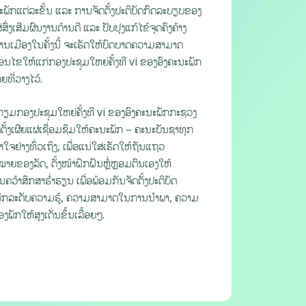
ັກແຕ່ລະຂັ້ນ ແລະ ການຈັດຕັ້ງປະຕິບັດກົດລະບຽບຂອງ
່ງເສີມຜົນງານດ້ານດີ ແລະ ປັບປຸງແກ້ໄຂ້ຈຸດຄົງຄ້າງ
ດການເມືອງໃນຄັ້ງນີ້ ຈະເຮັດໃຫ້ບົດບາດຄວາມສາມາດ
ອນໄຂໃຫ້ແກ່ກອງປະຊຸມໃຫຍ່ຄັ້ງທີ vi ຂອງອົງຄະນະພັກ
ທີ່ວາງໄວ້.
ະກຽມກອງປະຊຸມໃຫຍ່ຄັ້ງທີ vi ຂອງອົງຄະນະພັກກະຊວງ
ຕັ້ງເຜີຍແຜ່ເຊື່ອມຊຶມໃຫ້ຄະນະພັກ – ຄະນະບັນຊາທຸກ
ໃຈຢ່າງທົ່ວເຖິງ, ເພື່ອແນ່ໃສ່ເຮັດໃຫ້ຖັນແຖວ
ຍຂອງລັດ, ຕັ້ງໜ້າຝຶກຝົນຫຼໍ່ຫຼອມຕົນເອງໃຫ້
ຄວ້າສຶກສາຮ່ຳຮຽນ ເພື່ອພ້ອມກັນຈັດຕັ້ງປະຕິບັດ
ຍົກລະດັບຄວາມຮູ້, ຄວາມສາມາດໃນການນຳພາ, ຄວາມ
ັກໃຫ້ສູງເດັ່ນຂຶ້ນເລື້ອຍໆ.