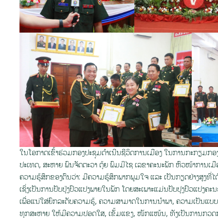
ໃນໂອກາດເຂົ້າຮ່ວມກອງປະຊຸມດຳເນີນຊີວິດການເມືອງ ໃນການກະກຽມກອງປະ
ປະເທດ, ສະຫາຍ ພົນຈັດຕະວາ ຕຸ້ຍ ພົມມີໄຊ ເລຂາຄະນະພັກ ຫົວໜ້າການ
ຄວາມຮູ້ສຶກຂອງຕົນວ່າ: ມີຄວາມຮູ້ສຶກພາກພູມໃຈ ແລະ ເປັນກຽດຢ່າງສູງທີ່ໄດ້
ເຊິ່ງເປັນການປັບປຸ່ງປົວແປງພາຍໃນພັກ ໂດຍສະເພາະແມ່ນປັບປຸງປົວແປງຄະນະພ
ເພື່ອແນ່ໃສ່ຍົກລະດັບຄວາມຮູ້, ຄວາມສາມາດໃນການນຳພາ, ຄວາມເປັນແບບຢ
ທຸກສະຫາຍ ໃຫ້ມີຄວາມປອດໃສ, ເຂັ້ມແຂງ, ໜັກແໜ້ນ, ທັງເປັນການກວດກາ