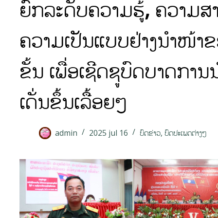
ຍົກລະດັບຄວາມຮູ້, ຄວາມ
ຄວາມເປັນແບບຢ່າງນຳໜ້າຂ
ຂັ້ນ ເພື່ອເຊີດຊູບົດບາດການ
ເດັ່ນຂຶ້ນເລື້ອຍໆ
admin
2025 jul 16
ບົດຂ່າວ
,
ບົດປະເພດຕ່າງໆ