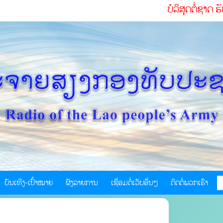
ບໍລິສຸດຕໍ່ຊາດ ຮັບໃຊ້ປະຊາ
ບັນເທີງ-ເປົ້າໝາຍ
ຜັງລາຍການ
ເຊື່ອມຕໍ່ເວັບອື່ນໆ
ຕິດຕໍ່ພວກເຮົາ