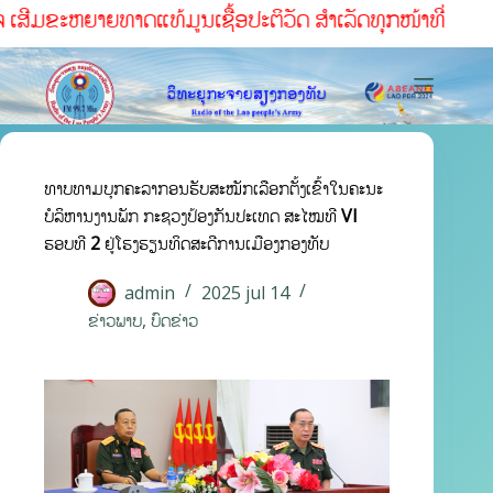
ເສີມຂະຫຍາຍທາດແທ້ມູນເຊື້ອປະຕິວັດ ສໍາເລັດທຸກໜ້າທ່ີ
ທາບທາມບຸກຄະລາກອນຮັບສະໝັກເລືອກຕັ້ງເຂົ້າໃນຄະນະ
ບໍລິຫານງານພັກ ກະຊວງປ້ອງກັນປະເທດ ສະໄໝທີ VI
ຮອບທີ 2 ຢູ່ໂຮງຮຽນທິດສະດີການເມືອງກອງທັບ
admin
2025 jul 14
ຂ່າວພາບ
,
ບົດຂ່າວ