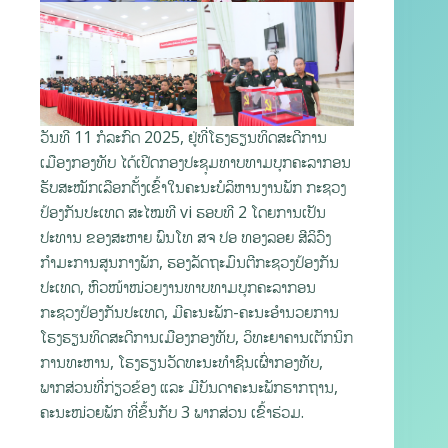
ວັນທີ 11 ກໍລະກົດ 2025, ຢູ່ທີ່ໂຮງຮຽນທິດສະດີການ
ເມືອງກອງທັບ ໄດ້ເປີດກອງປະຊຸມທາບທາມບຸກຄະລາກອນ
ຮັບສະໝັກເລືອກຕັ້ງເຂົ້າໃນຄະນະບໍລິຫານງານພັກ ກະຊວງ
ປ້ອງກັນປະເທດ ສະໄໝທີ vi ຮອບທີ 2 ໂດຍການເປັນ
ປະທານ ຂອງສະຫາຍ ພົນໂທ ສຈ ປອ ທອງລອຍ ສີລິວົງ
ກຳມະການສູນກາງພັກ, ຮອງລັດຖະມົນຕີກະຊວງປ້ອງກັນ
ປະເທດ, ຫົວໜ້າໜ່ວຍງານທາບທາມບຸກຄະລາກອນ
ກະຊວງປ້ອງກັນປະເທດ, ມີຄະນະພັກ-ຄະນະອຳນວຍການ
ໂຮງຮຽນທິດສະດີການເມືອງກອງທັບ, ວິທະຍາຄານເຕັກນິກ
ການທະຫານ, ໂຮງຮຽນວັດທະນະທຳຊົນເຜົ່າກອງທັບ,
ພາກສ່ວນທີ່ກ່ຽວຂ້ອງ ແລະ ມີບັນດາຄະນະພັກຮາກຖານ,
ຄະນະໜ່ວຍພັກ ທີ່ຂຶ້ນກັບ 3 ພາກສ່ວນ ເຂົ້າຮ່ວມ.