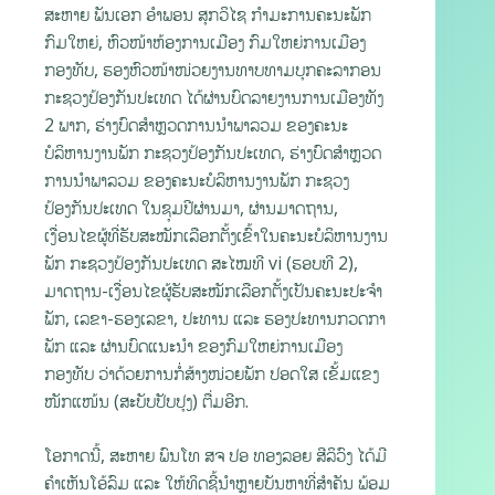
ສະຫາຍ ພັນເອກ ອຳພອນ ສຸກວິໄຊ ກຳມະການຄະນະພັກ
ກົມໃຫຍ່, ຫົວໜ້າຫ້ອງການເມືອງ ກົມໃຫຍ່ການເມືອງ
ກອງທັບ, ຮອງຫົວໜ້າໜ່ວຍງານທາບທາມບຸກຄະລາກອນ
ກະຊວງປ້ອງກັນປະເທດ ໄດ້ຜ່ານບົດລາຍງານການເມືອງທັງ
2 ພາກ, ຮ່າງບົດສຳຫຼວດການນໍາພາລວມ ຂອງຄະນະ
ບໍລິຫານງານພັກ ກະຊວງປ້ອງກັນປະເທດ, ຮ່າງບົດສຳຫຼວດ
ການນຳພາລວມ ຂອງຄະນະບໍລິຫານງານພັກ ກະຊວງ
ປ້ອງກັນປະເທດ ໃນຊຸມປີຜ່ານມາ, ຜ່ານມາດຖານ,
ເງື່ອນໄຂຜູ້ທີ່ຮັບສະໝັກເລືອກຕັ້ງເຂົ້າໃນຄະນະບໍລິຫານງານ
ພັກ ກະຊວງປ້ອງກັນປະເທດ ສະໄໝທີ vi (ຮອບທີ 2),
ມາດຖານ-ເງື່ອນໄຂຜູ້ຮັບສະໝັກເລືອກຕັ້ງເປັນຄະນະປະຈໍາ
ພັກ, ເລຂາ-ຮອງເລຂາ, ປະທານ ແລະ ຮອງປະທານກວດກາ
ພັກ ແລະ ຜ່ານບົດແນະນໍາ ຂອງກົມໃຫຍ່ການເມືອງ
ກອງທັບ ວ່າດ້ວຍການກໍ່ສ້າງໜ່ວຍພັກ ປອດໃສ ເຂັ້ມແຂງ
ໜັກແໜ້ນ (ສະບັບປັບປຸງ) ຕື່ມອີກ.
ໂອກາດນີ້, ສະຫາຍ ພົນໂທ ສຈ ປອ ທອງລອຍ ສີລິວົງ ໄດ້ມີ
ຄໍາເຫັນໂອ້ລົມ ແລະ ໃຫ້ທິດຊີ້ນໍາຫຼາຍບັນຫາທີ່ສຳຄັນ ພ້ອມ