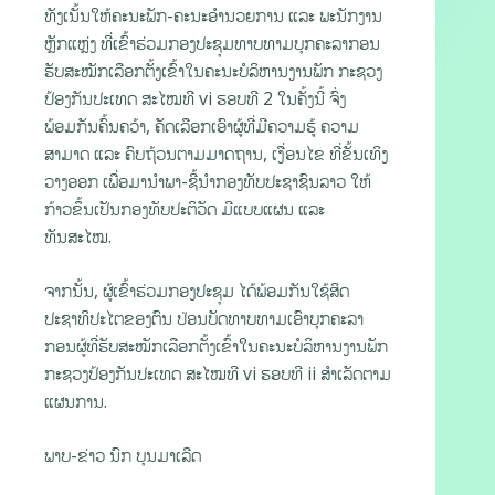
ທັງເນັ້ນໃຫ້ຄະນະພັກ-ຄະນະອຳນວຍການ ແລະ ພະນັກງານ
ຫຼັກແຫຼ່ງ ທີ່ເຂົ້າຮ່ວມກອງປະຊຸມທາບທາມບຸກຄະລາກອນ
ຮັບສະໝັກເລືອກຕັ້ງເຂົ້າໃນຄະນະບໍລິຫານງານພັກ ກະຊວງ
ປ້ອງກັນປະເທດ ສະໄໝທີ vi ຮອບທີ 2 ໃນຄັ້ງນີ້ ຈົ່ງ
ພ້ອມກັນຄົ້ນຄວ້າ, ຄັດເລືອກເອົາຜູ້ທີ່ມີຄວາມຮູ້ ຄວາມ
ສາມາດ ແລະ ຄົບຖ້ວນຕາມມາດຖານ, ເງື່ອນໄຂ ທີ່ຂັ້ນເທິງ
ວາງອອກ ເພື່ອມານຳພາ-ຊີ້ນໍາກອງທັບປະຊາຊົນລາວ ໃຫ້
ກ້າວຂຶ້ນເປັນກອງທັບປະຕິວັດ ມີແບບແຜນ ແລະ
ທັນສະໄໝ.
ຈາກນັ້ນ, ຜູ້ເຂົ້າຮ່ວມກອງປະຊຸມ ໄດ້ພ້ອມກັນໃຊ້ສິດ
ປະຊາທິປະໄຕຂອງຕົນ ປ່ອນບັດທາບທາມເອົາບຸກຄະລາ
ກອນຜູ້ທີ່ຮັບສະໝັກເລືອກຕັ້ງເຂົ້າໃນຄະນະບໍລິຫານງານພັກ
ກະຊວງປ້ອງກັນປະເທດ ສະໄໝທີ vi ຮອບທີ ii ສໍາເລັດຕາມ
ແຜນການ.
ພາບ-ຂ່າວ ນົກ ບຸນມາເລີດ