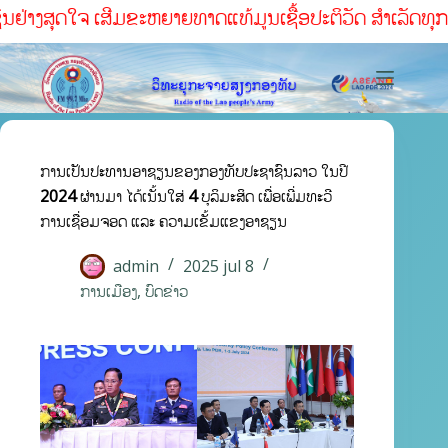
ງສຸດໃຈ ເສີມຂະຫຍາຍທາດແທ້ມູນເຊື້ອປະຕິວັດ ສໍາເລັດທຸກໜ້າທ່ີ
ການເປັນປະທານອາຊຽນຂອງກອງທັບປະຊາຊົນລາວ ໃນປີ
2024 ຜ່ານມາ ໄດ້ເນັ້ນໃສ່ 4 ບຸລິມະສິດ ເພື່ອເພີ່ມທະວີ
ການເຊື່ອມຈອດ ແລະ ຄວາມເຂັ້ມແຂງອາຊຽນ
admin
2025 jul 8
ການເມືອງ
,
ບົດຂ່າວ