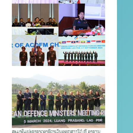
ສະມາຄົມປະຊາຊາດອາຊີຕາເວັນອອກສຽງໃຕ້ ຫຼື ອາຊຽນ