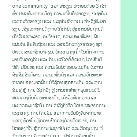
one community” ແລະ ອາຊຽນ ປະກອບດ້ວຍ 3 ເສົາ
ຄໍ້າ: ປະຊາຄົມການເມືອງ-ຄວາມໝັ້ນຄົງອາຊຽນ, ປະຊາຄົມ
ເສດຖະກິດອາຊຽນ ແລະ ປະຊາຄົມວັດທະນະທໍາ-ສັງຄົມອາ
ຊຽນ ເຊິ່ງເອກະສານດັ່ງກ່າວໄດ້ກຳນົດຫຼັກການພື້ນຖານຄື:
ເຄົາລົບເອກະລາດ, ອະທິປະໄຕ, ຄວາມສະເໝີພາບ, ຜືນ
ແຜ່ນດິນອັນຄົບຖ້ວນ ແລະ ເອກະລັກແຫ່ງຊາດຂອງ ທຸກ
ປະເທດສະມາຊິກອາຊຽນ, ບໍ່ແຊກແຊງເຂົ້າໃນກິດຈະການ
ພາຍໃນຂອງກັນ ແລະ ກັນ, ແກ້ໄຂຂໍ້ຂັດແຍ່ງ ໂດຍສັນຕິ
ວິທີ; ມີພັນທະ ແລະ ຄວາມຮັບຜິດຊອບຮ່ວມກັນໃນການ
ສົ່ງເສີມສັນຕິພາບ, ຄວາມໝັ້ນຄົງ ແລະ ຄວາມວັດທະນະ
ຖາວອນຂອງພາກພື້ນ; ບໍ່ໃຊ້ການຮຸກຮານກັນ ແລະ ການ
ຂົ່ມຂູ່ ຫຼື ການໃຊ້ກຳລັງ ຫຼື ການກະທຳທຸກຮູບແບບທີ່ບໍ່
ສອດຄ່ອງກັບກົດໝາຍສາກົນ; ເຄົາລົບສິດຂອງແຕ່ລະ
ປະເທດສະມາຊິກໃນການດໍາລົງຄົງຕົວ ໂດຍປາສະຈາກການ
ແຊກແຊງ, ການໂຄ່ນລົ້ມ ແລະ ການບີບບັງຄັບຈາກພາຍ
ນອກ; ຍຶດໝັ້ນຫຼັກການປົກຄອງດ້ວຍກົດໝາຍ, ການ
ປົກຄອງທີ່ດີ, ຫຼັກການປະຊາທິປະໄຕ ແລະ ລັດຖະບານ ທີ່
ຖືກຕ້ອງຕາມລັດຖະທຳມະນູນ; ເຄົາລົບເສລີພາບຂັ້ນ