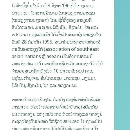
ໄດ້ສ້າງຕັ້ງຂຶ້ນໃນວັນທີ 8 ສິງຫາ 1967 ທີ່ ບາງກອກ,
ປະເທດໄທ, ໂດຍການລົງນາມໃນຖະແຫຼງການອາຊຽນ
(ຖະແຫຼງການບາງກອກ) ໂດຍ ຜູ້ກໍ່ຕັ້ງຂອງ ອາຊຽນຄື:
ອິນໂດເນເຊຍ, ມາເລເຊຍ, ຟີລິບປິນ, ສິງກະໂປ, ໄທ ແລະ
ສປປ ລາວ ຂອງພວກເຮົາ ໄດ້ເຂົ້າເປັນສະມາຊິກອາຊຽນໃນ
ວັນທີ 28 ກໍລະກົດ 1995, ສະມາຄົມປະຊາຊາດແຫ່ງອາຊີ
ຕາເວັນອອກສຽງໃຕ້ (association of southeast
asian nations ຫຼື asean) ເປັນອົງການຮ່ວມມື
ລະຫວ່າງ ປະເທດ ໃນພາກພື້ນອາຊີຕາເວັນອອກສຽງໃຕ້ ທີ່ມີ
ຈໍານວນສະມາຊິກ ທັງໝົດ 10 ປະເທດຄື: ສປປ ລາວ,
ບຣູໄນ, ກຳປູເຈຍ, ອິນໂດເນເຊຍ, ມາເລເຊຍ, ມຽນມາ,
ຟີລິບປິນ, ສິງກະໂປ, ໄທ ແລະ ຫວຽດນາມ.
ສະຫາຍ ພັນເອກ ເຟືອງໄຊ ມີລາກົງ ຮອງຫົວໜ້າກົມພົວພັນ
ຕ່າງປະເທດ ຫົວໜ້າໜ່ວຍງານເຈົ້າໜ້າທີ່ອາວຸໂສປ້ອງກັນ
ປະເທດອາຊຽນ ແຫ່ງ ສປປ ລາວ ຫົວໜ້າກອງເລຂາອາຊຽນ
ກະຊວງປ້ອງກັນປະເທດ ໃຫ້ຮູ້ວ່າ: ສປປ ລາວ ໃນຖານະເປັນ
ປະເທດສະມາຊິກອາຊຽນ ໄດ້ປະຕິບັດສິດ ແລະ ພັນທະ ໃນ