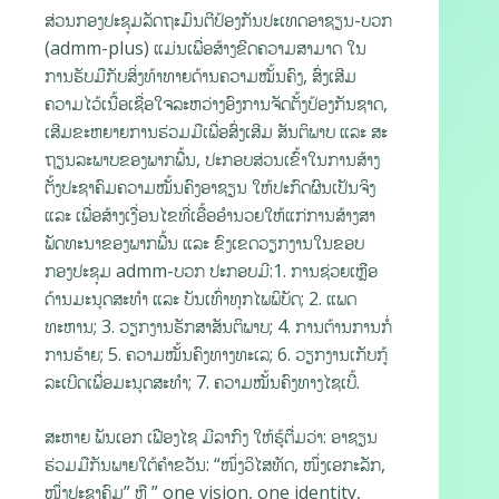
ສ່ວນກອງປະຊຸມລັດຖະມົນຕີປ້ອງກັນປະເທດອາຊຽນ-ບວກ
(admm-plus) ແມ່ນເພື່ອສ້າງຂີດຄວາມສາມາດ ໃນ
ການຮັບມືກັບສິ່ງທ້າທາຍດ້ານຄວາມໝັ້ນຄົງ, ສົ່ງເສີມ
ຄວາມໄວ້ເນື້ອເຊື່ອໃຈລະຫວ່າງອົງການຈັດຕັ້ງປ້ອງກັນຊາດ,
ເສີມຂະຫຍາຍການຮ່ວມມືເພື່ອສົ່ງເສີມ ສັນຕິພາບ ແລະ ສະ
ຖຽນລະພາບຂອງພາກພື້ນ, ປະກອບສ່ວນເຂົ້າໃນການສ້າງ
ຕັ້ງປະຊາຄົມຄວາມໝັ້ນຄົງອາຊຽນ ໃຫ້ປະກົດຜົນເປັນຈິງ
ແລະ ເພື່ອສ້າງເງື່ອນໄຂທີ່ເອື້ອອໍານວຍໃຫ້ແກ່ການສ້າງສາ
ພັດທະນາຂອງພາກພື້ນ ແລະ ຂົງເຂດວຽກງານໃນຂອບ
ກອງປະຊຸມ admm-ບວກ ປະກອບມີ:1. ການຊ່ວຍເຫຼືອ
ດ້ານມະນຸດສະທຳ ແລະ ບັນເທົ່າທຸກໄພພິບັດ; 2. ແພດ
ທະຫານ; 3. ວຽກງານຮັກສາສັນຕິພາບ; 4. ການຕ້ານການກໍ່
ການຮ້າຍ; 5. ຄວາມໝັ້ນຄົງທາງທະເລ; 6. ວຽກງານເກັບກູ້
ລະເບີດເພື່ອມະນຸດສະທຳ; 7. ຄວາມໝັ້ນຄົງທາງໄຊເບີ້.
ສະຫາຍ ພັນເອກ ເຟືອງໄຊ ມີລາກົງ ໃຫ້ຮູ້ຕື່ມວ່າ: ອາຊຽນ
ຮ່ວມມືກັນພາຍໃຕ້ຄໍາຂວັນ: “ໜຶ່ງວິໄສທັດ, ໜຶ່ງເອກະລັກ,
ໜຶ່ງປະຊາຄົມ” ຫຼື ” one vision, one identity,