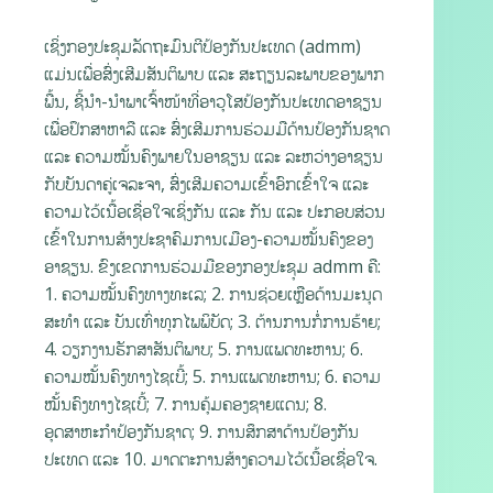
ເຊິ່ງກອງປະຊຸມລັດຖະມົນຕີປ້ອງກັນປະເທດ (admm)
ແມ່ນເພື່ອສົ່ງເສີມສັນຕິພາບ ແລະ ສະຖຽນລະພາບຂອງພາກ
ພື້ນ, ຊີ້ນໍາ-ນໍາພາເຈົ້າໜ້າທີ່ອາວຸໂສປ້ອງກັນປະເທດອາຊຽນ
ເພື່ອປຶກສາຫາລື ແລະ ສົ່ງເສີມການຮ່ວມມືດ້ານປ້ອງກັນຊາດ
ແລະ ຄວາມໝັ້ນຄົງພາຍໃນອາຊຽນ ແລະ ລະຫວ່າງອາຊຽນ
ກັບບັນດາຄູ່ເຈລະຈາ, ສົ່ງເສີມຄວາມເຂົ້າອົກເຂົ້າໃຈ ແລະ
ຄວາມໄວ້ເນື້ອເຊື່ອໃຈເຊິ່ງກັນ ແລະ ກັນ ແລະ ປະກອບສ່ວນ
ເຂົ້າໃນການສ້າງປະຊາຄົມການເມືອງ-ຄວາມໝັ້ນຄົງຂອງ
ອາຊຽນ. ຂົງເຂດການຮ່ວມມືຂອງກອງປະຊຸມ admm ຄື:
1. ຄວາມໝັ້ນຄົງທາງທະເລ; 2. ການຊ່ວຍເຫຼືອດ້ານມະນຸດ
ສະທຳ ແລະ ບັນເທົ່າທຸກໄພພິບັດ; 3. ຕ້ານການກໍ່ການຮ້າຍ;
4. ວຽກງານຮັກສາສັນຕິພາບ; 5. ການແພດທະຫານ; 6.
ຄວາມໝັ້ນຄົງທາງໄຊເບີ້; 5. ການແພດທະຫານ; 6. ຄວາມ
ໝັ້ນຄົງທາງໄຊເບີ້; 7. ການຄຸ້ມຄອງຊາຍແດນ; 8.
ອຸດສາຫະກຳປ້ອງກັນຊາດ; 9. ການສຶກສາດ້ານປ້ອງກັນ
ປະເທດ ແລະ 10. ມາດຕະການສ້າງຄວາມໄວ້ເນື້ອເຊື່ອໃຈ.