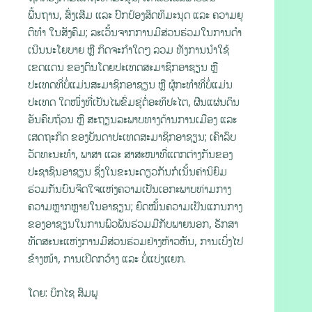
ພື້ນຖານ, ສົ່ງເສີມ ແລະ ປົກປ້ອງສິດທິມະນຸດ ແລະ ຄວາມຍຸ
ຕິທໍາ ໃນສັງຄົມ; ລະເວັ້ນຈາກການມີສ່ວນຮ່ວມໃນການດໍາ
ເນີນນະໂຍບາຍ ຫຼື ກິດຈະກຳໃດໆ ລວມ ທັງການນໍາໃຊ້
ເຂດແດນ ຂອງຕົນໂດຍປະເທດສະມາຊິກອາຊຽນ ຫຼື
ປະເທດທີ່ບໍ່ແມ່ນສະມາຊິກອາຊຽນ ຫຼື ຜູ້ກະທຳທີ່ບໍ່ແມ່ນ
ປະເທດ ໃດໜຶ່ງທີ່ເປັນໄພຂົ່ມຂູ່ຕໍ່ອະທິປະໄຕ, ຜືນແຜ່ນດິນ
ອັນຄົບຖ້ວນ ຫຼື ສະຖຽນລະພາບທາງດ້ານການເມືອງ ແລະ
ເສດຖະກິດ ຂອງບັນດາປະເທດສະມາຊິກອາຊຽນ; ເຄົາລົບ
ວັດທະນະທຳ, ພາສາ ແລະ ສາສະໜາທີ່ແຕກຕ່າງກັນຂອງ
ປະຊາຊົນອາຊຽນ ຊຶ່ງໃນຂະນະດຽວກັນກໍເນັ້ນຄ່ານິຍົມ
ຮ່ວມກັນບົນຈິດໃຈແຫ່ງຄວາມເປັນເອກະພາບທ່າມກາງ
ຄວາມຫຼາກຫຼາຍໃນອາຊຽນ; ຍຶດໝັ້ນຄວາມເປັນແກນກາງ
ຂອງອາຊຽນໃນການພົວພັນຮ່ວມມືກັບພາຍນອກ, ຮັກສາ
ທັດສະນະແຫ່ງການມີສ່ວນຮ່ວມຢ່າງຫ້າວຫັນ, ການເບິ່ງໄປ
ຂ້າງໜ້າ, ການເປີດກວ້າງ ແລະ ບໍ່ແບ່ງແຍກ.
ໂດຍ: ບິກໄຊ ສົມພູ