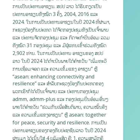
ການເປັນປະທານອາຊຽນ. ສປປ ລາວ ໄດ້ຮັບກຽດເປັນ
ປະທານອາຊຽນທັງໝົດ 3 ຄັ້ງ, 2004, 2016 ແລະ
2024. ໃນການເປັນປະທານອາຊຽນໃນປີ 2024 ທີ່ຜ່າມາ,
ກະຊວງປ້ອງກັນປະເທດ ໄດ້ຈັດກອງປະຊຸມທັງເປັນເຈົ້າພາບ
ແລະ ປະທານຈັດກອງປະຊຸມ ແລະ ກິດຈະກຳປິ່ນອ້ອມ ລວມ
ທັງໝົດ 31 ກອງປະຊຸມ ແລະ ມີຜູ້ແທນເຂົ້າຮ່ວມທັງໝົດ
2,902 ທ່ານ. ໃນການເປັນປະທານ ອາຊຽນຂອງ ສປປ
ລາວ ໃນປີ 2024 ໄດ້ດໍາເນີນພາຍໃຕ້ຄໍາຂວັນ “ເພີ່ມທະວີ
ການເຊື່ອມຈອດ ແລະ ຄວາມເຂັ້ມແຂງ ອາຊຽນ” ຫຼື
“asean: enhancing connectivity and
resilience” ແລະ ສໍາລັບກະຊວງປ້ອງກັນປະເທດຂອງ
ພວກເຮົາກໍໄດ້ເປັນເຈົ້າພາບ ແລະ ປະທານກອງປະຊຸມ
admm, admm-plus ແລະ ກອງປະຊຸມປິ່ນອ້ອມອື່ນໆ
ພາຍໃຕ້ຄໍາຂວັນ “ຮ່ວມກັນເພື່ອສັນຕິພາບ, ຄວາມໝັ້ນຄົງ
ແລະ ຄວາມເຂັ້ມແຂງອາຊຽນ” ຫຼື asean: together
for peace, security and resilience. ການເປັນ
ປະທານອາຊຽນຂອງກອງທັບປະຊາຊົນລາວ ໃນປີ 2024
ຜ່ານມາ ໄດ້ເນັ້ນໃສ່ 4 ບຸລິມະສິດ ຄື: 1. ຄວາມສາມັກຄີ