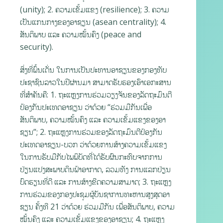
(unity); 2. ຄວາມເຂັ້ມແຂງ (resilience); 3. ຄວາມ
ເປັນແກນກາງຂອງອາຊຽນ (asean centrality); 4.
ສັນຕິພາບ ແລະ ຄວາມໝັ້ນຄົງ (peace and
security).
ສິ່ງທີ່ພົ້ນເດັ່ນ ໃນການເປັນປະທານອາຊຽນຂອງກອງທັບ
ປະຊາຊົນລາວໃນປີຜ່ານມາ ສາມາດຮັບຮອງເອົາເອກະສານ
ທີ່ສໍາຄັນຄື: 1. ຖະແຫຼງການຮ່ວມວຽງຈັນຂອງລັດຖະມົນຕີ
ປ້ອງກັນປະເທດອາຊຽນ ວ່າດ້ວຍ “ຮ່ວມມືກັນເພື່ອ
ສັນຕິພາບ, ຄວາມໝັ້ນຄົງ ແລະ ຄວາມເຂັ້ມແຂງຂອງອາ
ຊຽນ”; 2. ຖະແຫຼງການຮ່ວມຂອງລັດຖະມົນຕີປ້ອງກັນ
ປະເທດອາຊຽນ-ບວກ ວ່າດ້ວຍການສ້າງຄວາມເຂັ້ມແຂງ
ໃນການຮັບມືກັບໄພພິບັດທີ່ໄດ້ຮັບຜົນກະທົບຈາກການ
ປ່ຽນແປງສະພາບດິນຟ້າອາກາດ, ລວມທັງ ການແລກປ່ຽນ
ບົດຮຽນທີ່ດີ ແລະ ການສ້າງຂີດຄວາມສາມາດ; 3. ຖະແຫຼງ
ການຮ່ວມຂອງກອງປະຊຸມຜູ້ບັນຊາການທະຫານສູງສຸດອາ
ຊຽນ ຄັ້ງທີ 21 ວ່າດ້ວຍ ຮ່ວມມືກັນ ເພື່ອສັນຕິພາບ, ຄວາມ
ໝັ້ນຄົງ ແລະ ຄວາມເຂັ້ມແຂງຂອງອາຊຽນ; 4. ຖະແຫຼງ