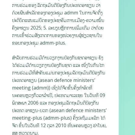
ການຮ່ວມຂອງ ລັດຖະມົນຕີປ້ອງກັນປະເທດອາຊຽນ ວ່າ
ດ້ວຍຜົນສໍາເລັດຂອງກອງປະຊຸມ admm ໃນການຈັດຕັ້ງ
ປະຕິບັດແຜນແມ່ບົດຂອງປະຊາຄົມການເມືອງ-ຄວາມໝັ້ນ
ຄົງອາຊຽນ 2025; 5. ລະບຽບຫຼັກການເພີ່ມເຕີມ ວ່າດ້ວຍ
ການເຂົ້າຮ່ວມສັງເກດການຂອງໜ່ວຍງານຜູ້ຊ່ຽວຊານໃນ
ຂອບກອງປະຊຸມ admm-plus.
ສໍາລັບການຮ່ວມມືດ້ານວຽກງານປ້ອງກັນຊາດອາຊຽນ ຍັງ
ໄດ້ຮ່ວມມືດ້ານວຽກງານປ້ອງກັນຊາດ ແລະ ໜຶ່ງໃນກົນໄກ
ການຮ່ວມມືທີ່ສໍາຄັນແມ່ນກອງປະຊຸມລັດຖະມົນຕີປ້ອງກັນ
ປະເທດອາຊຽນ (asean defence ministers’
meeting (admm)) ເຊິ່ງໄດ້ຈັດຂຶ້ນຄັ້ງທໍາອິດທີ່
ນະຄອນຫຼວງກົວລາລຳເປີ, ປະເທດມາເລເຊຍ ໃນວັນທີ 09
ພຶດສະພາ 2006 ແລະ ກອງປະຊຸມລັດຖະມົນຕີປ້ອງກັນ
ປະເທດ ອາຊຽນ-ບວກ (asean defence ministers’
meeting-plus (admm-plus) ຄັ້ງປະຖົມມະລຶກ ໄດ້
ຈັດ ຂຶ້ນໃນວັນທີ 12 ຕຸລາ 2010 ທີ່ນະຄອນຫຼວງ ຮ່າໂນຍ,
ສສ ຫວຽດນາມ.