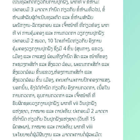
ເນີນທຸລະກິດກ່ຽວກັບການປູກຝັງ, ພາກທີ v ຂໍ້ຫ້າມ:
ປະກອບມີ 3 ມາດຕາ ກຳນົດ ກ່ຽວກັບ ຂໍ້ຫ້າມທົ່ວໄປ, ຂໍ້
ຫ້າມສໍາລັບຜູ້ດຳເນີນທຸລະກິດ ແລະ ຂໍ້ຫ້າມສໍາລັບ
ພະນັກງານ-ລັດຖະກອນ ແລະ ເຈົ້າໜ້າທີ່ ທີ່ກ່ຽວຂ້ອງ; ພາກ
ທີ vi ການຄຸ້ມຄອງ ແລະ ການກວດກາ ວຽກງານປູກຝັງ:
ປະກອບມີ 2 ໝວດ, 10 ໂດຍກຳນົດກ່ຽວກັບ ອົງການ
ຄຸ້ມຄອງວຽກງານປູກຝັງ ຊຶ່ງມີ 4 ຂັ້ນ (ສູນກາງ, ແຂວງ,
ເມືອງ ແລະ ຕາແສງ) ພ້ອມທັງກຳນົດ ສິດ ແລະ ໜ້າທີ່ຂອງ
ກະຊວງກະສິກຳ ແລະ ສິ່ງແວດ ລ້ອມ, ພະແນກກະສິກຳ ແລະ
ສິ່ງແວດລ້ອມ ຂັ້ນແຂວງ,ຫ້ອງການກະສິກຳ ແລະ
ສິ່ງແວດລ້ອມ ຂັ້ນ ເມືອງ, ຄະນະກຳມະການປົກຄອງຕາແສງ,
ນອກນັ້ນ, ຍັງໄດ້ກຳນົດ ກ່ຽວກັບ ອົງການກວດກາ, ເນື້ອໃນ
ການກວດກາ, ຮູບການກວດກາ ແລະ ເຈົ້າໜ້າທີ່ ທີ່
ຮັບຜິດຊອບວຽກງານປູກຝັງ; ພາກທີ vii ວັນປູກຝັງ
ແຫ່ງຊາດ, ກາໝາຍ ແລະ ຕາປະທັບ: ປະກອບມີ 2 ມາດຕາ
ທີ່ກຳນົດ ກ່ຽວກັບ ວັນປູກຝັງແຫ່ງຊາດ (ວັນທີ 15
ພຶດສະພາ), ກາໝາຍ ແລະ ຕາປະທັບ; ພາກທີ viii
ນະໂຍບາຍຕໍ່ຜູ້ມີຜົນງານ ແລະ ມາດຕະການຕໍ່ຜູ້ລະເມີດ: