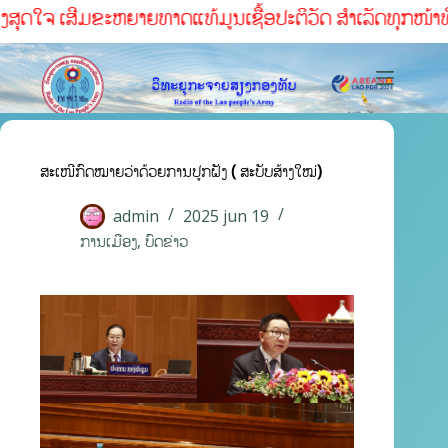
ດໃຈ ເສີມຂະຫຍາຍທາດແທ້ມູນເຊື້ອປະຕິວັດ ສໍາເລັດທຸກໜ້າທ່ີ
ສະເໜີກົດໝາຍວ່າດ້ວຍການປູກຝັງ ( ສະບັບສ້າງໃໝ່)
admin
2025 jun 19
ການເມືອງ
,
ບົດຂ່າວ