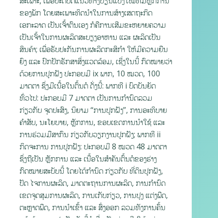
ສະເພາະ, ເພື່ອປະຕິບັດແນວທາງປ່ຽນແປງໃໝ່ທີ່ມີຫຼັກການ
ຂອງພັກ ໂດຍສະເພາະທິດນໍາໃນການສ້າງເສດຖະກິດ
ເອກະລາດ ເປັນເຈົ້າຕົນເອງ ກໍຄືການເສີມຂະຫຍາຍຄວາມ
ເປັນເຈົ້າໃນການຜະລິດສະບຽງອາຫານ ແລະ ຜະລິດເປັນ
ສິນຄ້າ; ເພື່ອຮັບປະກັນການຜະລິດກະສິກໍາ ໃຫ້ມີຄວາມຍືນ
ຍົງ ແລະ ປົກປັກຮັກສາສິ່ງແວດລ້ອມ, ເຊີ່ງໃນນີ້ ກົດໝາຍວ່າ
ດ້ວຍການປູກຝັງ ປະກອບມີ ix ພາກ, 10 ໝວດ, 100
ມາດຕາ ຊຶ່ງມີເນື້ອໃນຕົ້ນຕໍ ດັ່ງນີ້: ພາກທີ i ບົດບັນຍັດ
ທົ່ວໄປ: ປະກອບມີ 7 ມາດຕາ ເປັນການກໍານົດລວມ
ກ່ຽວກັບ ຈຸດປະສົງ, ນິຍາມ “ການປູກຝັງ”, ການອະທິບາຍ
ຄຳສັບ, ນະໂຍບາຍ, ຫຼັກການ, ຂອບເຂດການນໍາໃຊ້ ແລະ
ການຮ່ວມມືສາກົນ ກ່ຽວກັບວຽກງານປູກຝັງ; ພາກທີ ii
ກິດຈະການ ການປູກຝັງ: ປະກອບມີ 8 ໝວດ 48 ມາດຕາ
ຊຶ່ງຖືເປັນ ຫຼັກການ ແລະ ເນື້ອໃນສຳຄັນຕົ້ນຕໍຂອງຮ່າງ
ກົດໝາຍສະບັບນີ້ ໂດຍໄດ້ກຳນົດ ກ່ຽວກັບ ທີ່ດິນປູກຝັງ,
ປັດ ໄຈການຜະລິດ, ມາດຕະຖານການຜະລິດ, ການກຳນົດ
ເຂດຈຸດສຸມການຜະລິດ, ການເກັບກ່ຽວ, ການປຸງ ແຕ່ງພືດ,
ຕະຫຼາດພືດ, ການນໍາເຂົ້າ ແລະ ສົ່ງອອກ ລວມທັງການຄົ້ນ