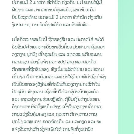
ປະກອບມີ 2 ມາດຕາ ທີ່ກໍານົດ ກ່ຽວກັບ ນະໂຍບາຍຕໍ່ຜູ້ມີ
ຜົນງານ ແລະ ມາດຕະການຕໍ່ຜູ້ລະເມີດ; ພາກທີ ix ບົດ
ບັນຍັດສຸດທ້າຍ: ປະກອບມີ 2 ມາດຕາ ທີ່ກໍານົດ ກ່ຽວກັບ
ງົບປະມານ, ການຈັດຕັ້ງປະຕິບັດ ແລະ ຜົນສັກສິດ.
ເມື່ອກົດໝາຍສະບັບນີ້ ຖືກຮອງຮັບ ແລະ ປະກາດໃຊ້ ຈະໄດ້
ຮັບຜົນປະໂຫຍດຫຼາຍບັນຫາເປັນຕົ້ນເເມ່ນສາມາດຄຸ້ມຄອງ
ວຽກງານປູກຝັງ ເຂົ້າສູ່ລະບົບ ແລະ ແທດເໝາະກັບສະພາບ
ຄວາມຮຽກຮ້ອງຕົວຈິງ ຂອງ ສປປ ລາວ ສອດຄ່ອງກັບ
ກົດໝາຍທີ່ຖືກຮັບຮອງ, ທັງເພີ່ມປະສິດທິພາບ ແລະ ຄວາມ
ເຂັ້ມງວດໃນການຄຸ້ມຄອງ ແລະ ນໍາໃຊ້ດິນກະສິກຳ ຊຶ່ງກຳລັງ
ເປັນບັນຫາຂອງສັງຄົມທີ່ຕິດພັນກັບວຽກງານກະສິກຳໃນ
ປັດຈຸບັນ; ສ້າງຄວາມເຊື່ອໝັ້ນໃຫ້ແກ່ຜູ້ດຳເນີນທຸລະກິດ
ແລະ ຍາດແຍ່ງການຊ່ວຍເຫຼືອລ້າ, ກູ້ຢື້ມເງິນຕ່າງປະເທດ,
ອົງການການຈັດຕັ້ງສາກົນຕ່າງໆ ເຂົ້າໃນວຽກງານດັ່ງກ່າວ;
ການແບ່ງຂັ້ນຄຸ້ມຄອງ ແລະ ກວດກາ ກິດຈະການ ການ
ປູກຝັງ ແຕ່ສູນກາງ ຮອດທ້ອງຖິ່ນ ແມ່ນລະອຽດ ແລະ ຈະ
ແຈ້ງຂຶ້ນກວ່າເກົ່າ ຊຶ່ງຈະເຮັດໃຫ້ ການຈັດຕັ້ງປະຕິບັດ