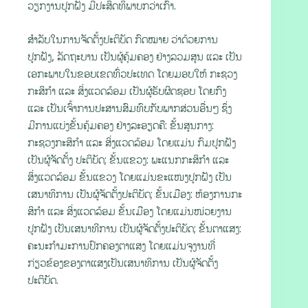
ວຽກງານປູກຝັງ ມີປະສິດທິພາບກວ່າເກົ່າ.
ສຳລັບໃນການຈັດຕັ້ງປະຕິບັດ ກົດໝາຍ ວ່າດ້ວຍການ
ປູກຝັງ, ລັດຖະບານ ເປັນຜູ້ຄຸ້ມຄອງ ຢ່າງລວມສູນ ແລະ ເປັນ
ເອກະພາບໃນຂອບເຂດທົ່ວປະເທດ ໂດຍມອບໃຫ້ ກະຊວງ
ກະສິກຳ ແລະ ສິ່ງແວດລ້ອມ ເປັນຜູ້ຮັບຜິດຊອບ ໂດຍກົງ
ແລະ ເປັນເຈົ້າການປະສານສົມທົບກັບພາກສ່ວນອື່ນໆ ຊຶ່ງ
ມີການແບ່ງຂັ້ນຄຸ້ມຄອງ ຢ່າງລະອຽດຄື: ຂັ້ນສູນກາງ:
ກະຊວງກະສິກຳ ແລະ ສິ່ງແວດລ້ອມ ໂດຍແມ່ນ ກົມປູກຝັງ
ເປັນຜູ້ຈັດຕັ້ງ ປະຕິບັດ; ຂັ້ນແຂວງ: ພະແນກກະສິກໍາ ແລະ
ສິ່ງແວດລ້ອມ ຂັ້ນແຂວງ ໂດຍແມ່ນຂະແໜງປູກຝັງ ເປັນ
ເສນາທິການ ເປັນຜູ້ຈັດຕັ້ງປະຕິບັດ; ຂັ້ນເມືອງ: ຫ້ອງການກະ
ສິກໍາ ແລະ ສິ່ງແວດລ້ອມ ຂັ້ນເມືອງ ໂດຍແມ່ນໜ່ວຍງານ
ປູກຝັງ ເປັນເສນາທີການ ເປັນຜູ້ຈັດຕັ້ງປະຕິບັດ; ຂັ້ນຕາແສງ:
ຄະນະກໍາມະການປົກຄອງຕາແສງ ໂດຍແມ່ນຈຸງານທີ່
ກ່ຽວຂ້ອງຂອງຕາແສງເປັນເສນາທິການ ເປັນຜູ້ຈັດຕັ້ງ
ປະຕິບັດ.