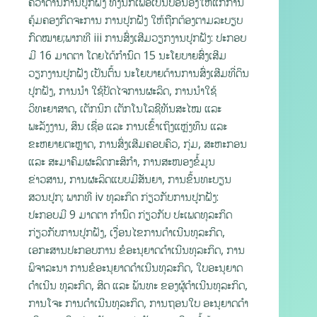
ຄວ້າດ້ານການປູກຝັງ ທັງນີ້ກໍເພື່ອເປັນບ່ອນອີງໃຫ້ແກ່ການ
ຄຸ້ມຄອງກິດຈະການ ການປູກຝັງ ໃຫ້ຖືກຕ້ອງຕາມລະບຽບ
ກົດໝາຍ;ພາກທີ iii ການສົ່ງເສີມວຽກງານປູກຝັງ: ປະກອບ
ມີ 16 ມາດຕາ ໂດຍໄດ້ກຳນົດ 15 ນະໂຍບາຍສົ່ງເສີມ
ວຽກງານປູກຝັງ ເປັນຕົ້ນ ນະໂຍບາຍດ້ານການສົ່ງເສີມທີ່ດິນ
ປູກຝັງ, ການນໍາ ໃຊ້ປັດໄຈການຜະລິດ, ການນໍາໃຊ້
ວິທະຍາສາດ, ເຕັກນິກ ເຕັກໂນໂລຊີທັນສະໄໝ ແລະ
ພະລັງງານ, ສິນ ເຊື່ອ ແລະ ການເຂົ້າເຖິງແຫຼ່ງທຶນ ແລະ
ຂະຫຍາຍຕະຫຼາດ, ການສົ່ງເສີມຄອບຄົວ, ກຸ່ມ, ສະຫະກອນ
ແລະ ສະມາຄົມຜະລິດກະສິກຳ, ການສະໜອງຂໍ້ມູນ
ຂ່າວສານ, ການຜະລິດແບບມີສັນຍາ, ການຂຶ້ນທະບຽນ
ສວນປູກ; ພາກທີ iv ທຸລະກິດ ກ່ຽວກັບການປູກຝັງ:
ປະກອບມີ 9 ມາດຕາ ກໍານົດ ກ່ຽວກັບ ປະເພດທຸລະກິດ
ກ່ຽວກັບການປູກຝັງ, ເງື່ອນໄຂການດໍາເນີນທຸລະກິດ,
ເອກະສານປະກອບການ ຂໍອະນຸຍາດດໍາເນີນທຸລະກິດ, ການ
ພິຈາລະນາ ການຂໍອະນຸຍາດດໍາເນີນທຸລະກິດ, ໃບອະນຸຍາດ
ດໍາເນີນ ທຸລະກິດ, ສິດ ແລະ ພັນທະ ຂອງຜູ້ດຳເນີນທຸລະກິດ,
ການໂຈະ ການດໍາເນີນທຸລະກິດ, ການຖອນໃບ ອະນຸຍາດດໍາ