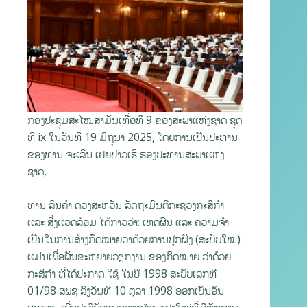
ກອງປະຊຸມສະໄໝສາມັນເທື່ອທີ 9 ຂອງສະພາແຫ່ງຊາດ ຊຸດ
ທີ ix ໃນວັນທີ 19 ມິຖຸນາ 2025, ໂດຍການເປັນປະທານ
ຂອງທ່ານ ຈະເລີນ ເຢຍປາວເຮີ ຮອງປະທານສະພາເເຫ່ງ
ຊາດ,
ທ່ານ ລິນຄຳ ດວງສະຫວັນ ລັດຖະມົນຕີກະຊວງກະສິກໍາ
ເເລະ ສິ່ງເເວດລ້ອມ ໄດ້ກ່າວວ່າ: ເຫດຜົນ ແລະ ຄວາມຈໍາ
ເປັນໃນການສ້າງກົດໝາຍວ່າດ້ວຍການປູກຝັງ (ສະບັບໃໝ່)
ເເມ່ນເພື່ອຜັນຂະຫຍາຍວຽກງານ ຂອງກົດໝາຍ ວ່າດ້ວຍ
ກະສິກຳ ທີ່ໄດ້ປະກາດ ໃຊ້ ໃນປີ 1998 ສະບັບເລກທີ
01/98 ສພຊ ລົງວັນທີ 10 ຕຸລາ 1998 ອອກເປັນອັນ