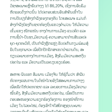
ວິຊາສະເພາະເຫຼົ່າຮົບຕ່າງໆ ໄດ້ 86,20%, ເຊິ່ງການອົບຮົມ
ຫັດແອບດັ່ງກ່າວນັ້ນ ໄດ້ປະກອບສ່ວນອັນສໍາຄັນເຂົ້າໃນ
ການປັບປຸງກໍ່ສ້າງກຳລັງຂອງກອງທັບ ໂດຍສະເພາະ ແມ່ນກໍ່
ສ້າງກໍາລັງປ້ອງກັນຊາດທ້ອງຖິ່ນແຂວງຄໍາມ່ວນ ໃຫ້ມີຄວາມ
ເຂັ້ມແຂງ ໜັກແໜ້ນ ທາງດ້ານການເມືອງ-ແນວຄິດ ແລະ
ການຊີ້ນໍາ-ບັນຊາ,ມີຄວາມຮູ້-ຄວາມສາມາດດ້ານສິນລະປະ
ຍຸດ-ຍຸດທະວິທີ, ເປັນກຳລັງຫຼັກແຫຼ່ງ ຮັບປະກັນກຽມພ້ອມສູ້
ຮົບໃນທຸກພາວະ ເພື່ອປົກປັກຮັກສາເຂດນໍາແດນດິນ, ສະ
ຖຽນລະພາບທາງດ້ານການເມືອງ, ສັງຄົມມີຄວາມສະຫງົບ
ປອດໄພ ແລະ ມີຄວາມເປັນລະບຽບຮຽບຮ້ອຍ.
ສະຫາຍ ພັນເອກ ສົມພານ ເມືອງຈັນ ໃຫ້ຮູ້ຕື່ມວ່າ: ສໍາລັບ
ທິດທາງແຜນການໃນຕໍ່ໜ້າໂດຍອີງໃສ່ສະພາບການຕ່າງໆ
ເພື່ອເຮັດໃຫ້ປະເທດຊາດ ແລະ ລະບອບການເມືອງມີຄວາມ
ໝັ້ນຄົງ, ສັງຄົມມີຄວາມສະຫງົບປອດໄພ, ເພື່ອເປັນການ
ຕອບສະໜອງຄວາມຮຽກຮ້ອງຕ້ອງການ ຂອງໜ້າທີ່ການ
ເມືອງ ໃນໄລຍະໄໝ່, ຕ້ອງເອົາໃຈໃສ່ຍົກສູງຄຸນນະພາບ
ວຽກງານອົບຮົມຫັດແອບ ເພື່ອເຮັດໃຫ້ພະນັກງານນາຍ ແລະ