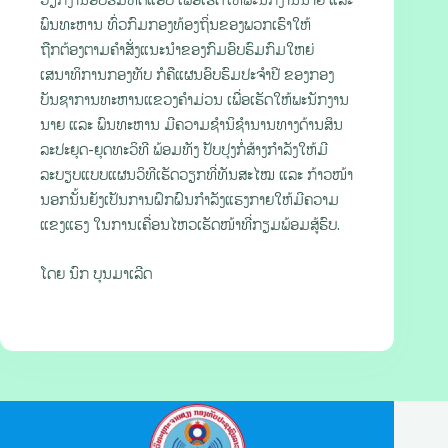
ພົນທະຫານ ທົ່ວກົມກອງທ້ອງຖິ່ນຂອງພວກເຮົາໃຫ້
ຖືກຕ້ອງຕາມຄໍາສັ່ງແນະນໍາຂອງກົມອົບຮົມກົມໃຫຍ່
ເສນາທິການກອງທັບ ກໍຄືແຜນອົບຮົມປະຈຳປີ ຂອງກອງ
ບັນຊາການທະຫານແຂວງຄໍາມ່ວນ ເພື່ອເຮັດໃຫ້ພະນັກງານ
ນາຍ ແລະ ພົນທະຫານ ມີຄວາມຊຳນິຊຳນານທາງດ້ານສິນ
ລະປະຍຸດ-ຍຸດທະວິທີ ພ້ອມທັງ ປັບປຸງກໍ່ສ້າງກຳລັງໃຫ້ມີ
ລະບຽບແບບແຜນວິທີເຮັດວຽກທີ່ທັນສະໄໝ ແລະ ກ້າວໜ້າ
ນອກນັ້ນຍັງເປັນການຝຶກຝົນກໍາລັງແຮງກາຍໃຫ້ມີຄວາມ
ແຂງແຮງ ໃນການເຄື່ອນໄຫວເຮັດໜ້າທີ່ກຽມພ້ອມສູ້ຮົບ.
ໂດຍ ນົກ ບຸນມາເລີດ