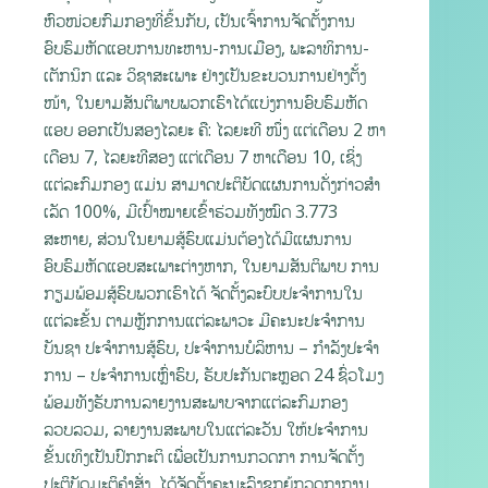
ຫົວໜ່ວຍກົມກອງທີ່ຂຶ້ນກັບ, ເປັນເຈົ້າການຈັດຕັ້ງການ
ອົບຮົມຫັດແອບການທະຫານ-ການເມືອງ, ພະລາທິການ-
ເຕັກນິກ ແລະ ວິຊາສະເພາະ ຢ່າງເປັນຂະບວນການຢ່າງຕັ້ງ
ໜ້າ, ໃນຍາມສັນຕິພາບພວກເຮົາໄດ້ແບ່ງການອົບຮົມຫັດ
ແອບ ອອກເປັນສອງໄລຍະ ຄື: ໄລຍະທີ ໜຶ່ງ ແຕ່ເດືອນ 2 ຫາ
ເດືອນ 7, ໄລຍະທີສອງ ແຕ່ເດືອນ 7 ຫາເດືອນ 10, ເຊິ່ງ
ແຕ່ລະກົມກອງ ແມ່ນ ສາມາດປະຕິບັດແຜນການດັ່ງກ່າວສໍາ
ເລັດ 100%, ມີເປົ້າໝາຍເຂົ້າຮ່ວມທັງໝົດ 3.773
ສະຫາຍ, ສ່ວນໃນຍາມສູ້ຮົບແມ່ນຕ້ອງໄດ້ມີແຜນການ
ອົບຮົມຫັດແອບສະເພາະຕ່າງຫາກ, ໃນຍາມສັນຕິພາບ ການ
ກຽມພ້ອມສູ້ຮົບພວກເຮົາໄດ້ ຈັດຕັ້ງລະບົບປະຈຳການໃນ
ແຕ່ລະຂັ້ນ ຕາມຫຼັກການແຕ່ລະພາວະ ມີຄະນະປະຈຳການ
ບັນຊາ ປະຈຳການສູ້ຮົບ, ປະຈຳການບໍລິຫານ – ກໍາລັງປະຈໍາ
ການ – ປະຈຳການເຫຼົ່າຮົບ, ຮັບປະກັນຕະຫຼອດ 24 ຊົ່ວໂມງ
ພ້ອມທັງຮັບການລາຍງານສະພາບຈາກແຕ່ລະກົມກອງ
ລວບລວມ, ລາຍງານສະພາບໃນແຕ່ລະວັນ ໃຫ້ປະຈຳການ
ຂັ້ນເທິງເປັນປົກກະຕິ ເພື່ອເປັນການກວດກາ ການຈັດຕັ້ງ
ປະຕິບັດມະຕິຄໍາສັ່ງ, ໄດ້ຈັດຕັ້ງຄະນະລົງຊຸກຍູ້ກວດກາການ