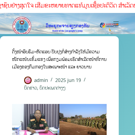
ຊົນຢ່າງສຸດໃຈ ເສີມຂະຫຍາຍທາດແທ້ມູນເຊື້ອປະຕິວັດ ສໍາເລັດທຸກໜ
ຕັ້ງໜ້າອົບຮົມ-ຫັດແອບ ປັບປຸງກໍ່ສ້າງກຳລັງໃຫ້ມີຄວາມ
ໜັກແໜ້ນເຂັ້ມແຂງ ເພື່ອກຽມພ້ອມເຮັດສຳເລັດໜ້າທີ່ການ
ເມືອງຂອງກົມກອງໃນສະເພາະໜ້າ ແລະ ຍາວນານ
admin
2025 jun 19
ບົດຂ່າວ
,
ບົດປະເພດຕ່າງໆ