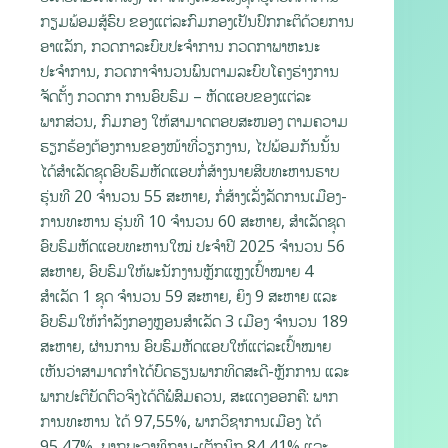
ກຽມພ້ອມສູ້ຮົບ ຂອງແຕ່ລະກົມກອງເປັນປົກກະຕິດ້ວຍການ
ອາແລັກ, ກວດກາລະບົບປະຈຳການ ກວດກາພາຫະນະ
ປະຈຳການ, ກວດກາຈໍານວນພົນຕາມລະບົບໂຄງຮ່າງການ
ຈັດຕັ້ງ ກວດກາ ການອົບຮົມ – ຫັດແອບຂອງແຕ່ລະ
ພາກສ່ວນ, ກົມກອງ ໃຫ້ສາມາດຕອບສະໜອງ ຕາມຄວາມ
ຮຽກຮ້ອງຕ້ອງການຂອງໜ້າທີ່ວຽກງານ, ໄປພ້ອມກັນນັ້ນ
ໄດ້ສຳເລັດຊຸດອົບຮົມຫັດແອບກໍ່ສ້າງນາຍສິບທະຫານຮາບ
ຮຸ່ນທີ 20 ຈໍານວນ 55 ສະຫາຍ, ກໍ່ສ້າງເລັ່ງລັດການເມືອງ-
ການທະຫານ ຮຸ່ນທີ 10 ຈໍານວນ 60 ສະຫາຍ, ສຳເລັດຊຸດ
ອົບຮົມຫັດແອບທະຫານໃໝ່ ປະຈຳປີ 2025 ຈໍານວນ 56
ສະຫາຍ, ອົບຮົມໃຫ້ພະນັກງານຫຼັກແຫຼງເປົ້າໝາຍ 4
ສຳເລັດ 1 ຊຸດ ຈຳນວນ 59 ສະຫາຍ, ຍິງ 9 ສະຫາຍ ແລະ
ອົບຮົມໃຫ້ກໍາລັງກອງຫຼອນສໍາເລັດ 3 ເມືອງ ຈໍານວນ 189
ສະຫາຍ, ຜ່ານການ ອົບຮົມຫັດແອບໃຫ້ແຕ່ລະເປົ້າໝາຍ
ເຫັນວ່າສາມາດກຳໄດ້ບົດຮຽນພາກທິດສະດີ-ຫຼັກການ ແລະ
ພາກປະຕິບັດຕົວຈິງໄດ້ດີພໍສົມຄວນ, ສະແດງອອກຄື: ພາກ
ການທະຫານ ໄດ້ 97,55%, ພາກວິຊາການເມືອງ ໄດ້
95,47%, ພາກພະລາທິການ-ເຕັກນິກ 84,41% ແລະ