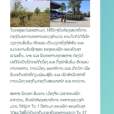
ໃນຕະຫຼອດໄລຍະຜ່ານມາ, ກໍຄືປັດຈຸບັນຫ້ອງເສນາທິການ
ກອງບັນຊາການທະຫານແຂວງຄຳມ່ວນ ຍາມໃດກໍໄດ້ຖືເອົາ
ວຽກງານອົບຮົມ-ຫັດແອບ ເປັນວຽກໜຶ່ງທີ່ສໍາຄັນ ແລະ
ແມ່ນຄວາມຮັບຜິດຊອບ ຂອງຄະນະພັກ-ຄະນະບັນຊາ
ແຕ່ລະຂັ້ນ, ນາຍ ແລະ ພົນທະຫານທຸກສະຫາຍ ຕ້ອງໄດ້
ປະຕິບັດເປັນປົກກະຕິຕໍ່ເນື່ອງ ແລະ ຕັ້ງໜ້າອົບຮົມ-ຫັດແອບ
ການທະຫານ, ການເມືອງ, ພະລາທິການ ແລະ ເຕັກນິກ ເພື່ອ
ຮັບປະກັນໜ້າທີ່ກຽມພ້ອມສູ້ຮົບ ແລະ ເຮັດສຳເລັດໜ້າທີ່
ການເມືອງ ຂອງກົມກອງໃນສະເພາະໜ້າ ແລະ ຍາວນານ.
ສະຫາຍ ພັນເອກ ສົມພານ ເມືອງຈັນ ເລຂາຄະນະພັກ
ຮາກຖານ, ຫົວໜ້າຫ້ອງເສນາທິການ ທະຫານແຂວງຄຳ
ມ່ວນ ໃຫ້ຮູ້ວ່າ: ໃນ 1 ປີຜ່ານມາ ຄະນະພັກ-ຄະນະບັນຊາ
ໄດ້ສຸມໃສ່ຊີ້ນໍາບັນດາກົມກອງທົ່ວທະຫານແຂວງ ໃນ 37