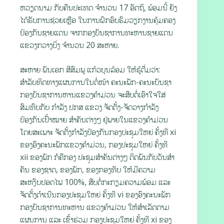
ຫວຽດນາມ ກັບຄືນປະເທດ ຈຳນວນ 17 ອັດຖິ, ພ້ອມນີ້ ຍັງ
ໄດ້ຮັບການຊ່ວຍເຫຼືອ ໃນການຝຶກອົບຮົມວຽກງານຄຸ້ມຄອງ
ປ້ອງກັນຊາຍແດນ ຈາກກອງບັນຊາການທະຫານຊາຍແດນ
ແຂວງກວາງບິ່ງ ຈໍານວນ 20 ສະຫາຍ.
ສະຫາຍ ພັນເອກ ສີສົມພູ ແກ້ວບຸນລ້ອມ ໃຫ້ຮູ້ຕື່ມວ່າ:
ສຳລັບທິດທາງແຜນການໃນຕໍ່ໜ້າ ຄະນະພັກ-ຄະນະບັນຊາ
ກອງບັນຊາການຫານແຂວງຄຳມ່ວນ ຈະສືບຕໍ່ເອົາໃຈໃສ່
ສົມທົບກັບ ກຳລັງ ປກສ ແຂວງ ຈັດຕັ້ງ-ຈັດວາງກໍາລັງ
ປ້ອງກັນເປົ້າໝາຍ ສໍາຄັນຕ່າງໆ ຢູ່ພາຍໃນແຂວງຄໍາມ່ວນ
ໂດຍສະເພາະ ຈັດຕັ້ງກຳລັງປ້ອງກັນກອງປະຊຸມໃຫຍ່ ຄັ້ງທີ xi
ຂອງອົງຄະນະພັກແຂວງຄໍາມ່ວນ, ກອງປະຊຸມໃຫຍ່ ຄັ້ງທີ
xii ຂອງພັກ ກໍຄືກອງ ປະຊຸມສໍາຄັນຕ່າງໆ ຕິດພັນກັບວັນສໍາ
ຄັນ ຂອງຊາດ, ຂອງພັກ, ຂອງກອງທັບ ໃຫ້ມີຄວາມ
ສະຫງົບປອດໄຟ 100%, ສືບຕໍ່ກະກຽມຄວາມພ້ອມ ແລະ
ຈັດຕັ້ງດໍາເນີນກອງປະຊຸມໃຫຍ່ ຄັ້ງທີ vi ຂອງອົງຄະນະພັກ
ກອງບັນຊາການທະຫານ ແຂວງຄໍາມ່ວນ ໃຫ້ສຳເລັດຕາມ
ແຜນການ ແລະ ເຂົ້າຮ່ວມ ກອງປະຊຸມໃຫຍ່ ຄັ້ງທີ xi ຂອງ