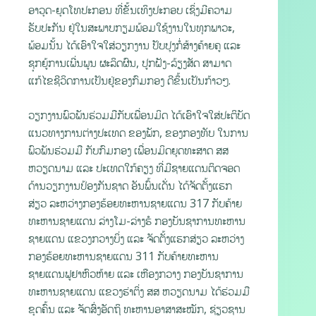
ອາວຸດ-ຍຸດໂທປະກອນ ທີ່ຂັ້ນເທິງປະກອບ ເຊິ່ງມີຄວາມ
ຮັບປະກັນ ຢູ່ໃນສະພາບກຽມພ້ອມໃຊ້ງານໃນທຸກພາວະ,
ພ້ອມນັ້ນ ໄດ້ເອົາໃຈໃສ່ວຽກງານ ປັບປຸງກໍ່ສ້າງຄ້າຍຄູ ແລະ
ຊຸກຍູ້ການເພີ່ນພູນ ຜະລິດຜົນ, ປູກຝັງ-ລ້ຽງສັດ ສາມາດ
ແກ້ໄຂຊີວິດການເປັນຢູ່ຂອງກົມກອງ ດີຂຶ້ນເປັນກ້າວໆ.
ວຽກງານພົວພັນຮ່ວມມືກັບເພື່ອນມິດ ໄດ້ເອົາໃຈໃສ່ປະຕິບັດ
ແນວທາງການຕ່າງປະເທດ ຂອງພັກ, ຂອງກອງທັບ ໃນການ
ພົວພັນຮ່ວມມື ກັບກົມກອງ ເພື່ອນມິດຍຸດທະສາດ ສສ
ຫວຽດນາມ ແລະ ປະເທດໃກ້ຄຽງ ທີ່ມີຊາຍແດນຕິດຈອດ
ດ້ານວຽກງານປ້ອງກັນຊາດ ອັນພົ້ນເດັ່ນ ໄດ້ຈັດຕັ້ງແຮກ
ສ່ຽວ ລະຫວ່າງກອງຮ້ອຍທະຫານຊາຍແດນ 317 ກັບຄ້າຍ
ທະຫານຊາຍແດນ ລ່າງໂມ-ລ່າງຮໍ ກອງບັນຊາການທະຫານ
ຊາຍແດນ ແຂວງກວາງບິ່ງ ແລະ ຈັດຕັ້ງແຮກສ່ຽວ ລະຫວ່າງ
ກອງຮ້ອຍທະຫານຊາຍແດນ 311 ກັບຄ້າຍທະຫານ
ຊາຍແດນຟູຢາຫົວຫ້າຍ ແລະ ເຫືອງກວາງ ກອງບັນຊາການ
ທະຫານຊາຍແດນ ແຂວງຮ່າຕິ່ງ ສສ ຫວຽດນາມ ໄດ້ຮ່ວມມື
ຂຸດຄົ້ນ ແລະ ຈັດສົ່ງອັດຖິ ທະຫານອາສາສະໝັກ, ຊ່ຽວຊານ