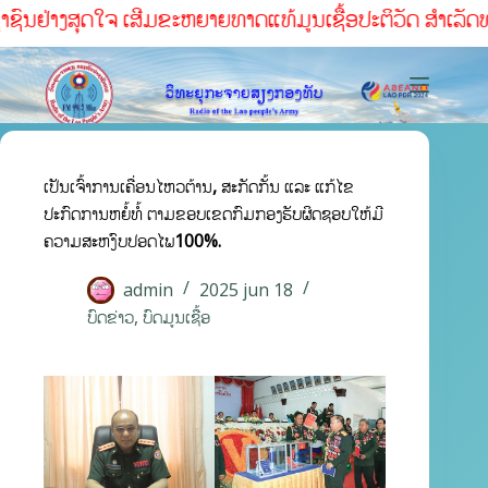
ຢ່າງສຸດໃຈ ເສີມຂະຫຍາຍທາດແທ້ມູນເຊື້ອປະຕິວັດ ສໍາເລັດທຸກໜ້າທ
ເປັນເຈົ້າການເຄື່ອນໄຫວຕ້ານ, ສະກັດກັ້ນ ແລະ ແກ້ໄຂ
ປະກົດການຫຍໍ້ທໍ້ ຕາມຂອບເຂດກົມກອງຮັບຜິດຊອບໃຫ້ມີ
ຄວາມສະຫງົບປອດໄພ100%.
admin
2025 jun 18
ບົດຂ່າວ
,
ບົດມູນເຊື້ອ