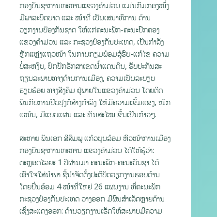
ກອງບັນຊາການທະຫານແຂວງຄໍາມ່ວນ ແມ່ນກົມກອງໜຶ່ງ
ມີພາລະບົດບາດ ແລະ ໜ້າທີ່ ເປັນເສນາທິການ ດ້ານ
ວຽກງານປ້ອງກັນຊາດ ໃຫ້ແກ່ຄະນະພັກ-ຄະນະປົກຄອງ
ແຂວງຄໍາມ່ວນ ແລະ ກະຊວງປ້ອງກັນປະເທດ, ເປັນກຳລັງ
ຫຼັກແຫຼ່ງແຖວໜ້າ ໃນການກຽມພ້ອມສູ້ຮົບ-ແກ້ໄຂ ຄວາມ
ບໍ່ສະຫງົບ, ປົກປັກຮັກສາເຂດນໍ້າແດນດິນ, ຮັບປະກັນສະ
ຖຽນລະພາບທາງດ້ານການເມືອງ, ຄວາມເປັນລະບຽບ
ຮຽບຮ້ອຍ ທາງສັງຄົມ ຢູ່ພາຍໃນແຂວງຄໍາມ່ວນ ໂດຍຕິດ
ພັນກັບການປັບປຸງກໍ່ສ້າງກໍາລັງ ໃຫ້ມີຄວາມເຂັ້ມແຂງ, ໜັກ
ແໜ້ນ, ມີແບບແຜນ ແລະ ທັນສະໄໝ ຂຶ້ນເປັນກ້າວໆ.
ສະຫາຍ ພັນເອກ ສີສົມພູ ແກ້ວບຸນລ້ອມ ຫົວໜ້າການເມືອງ
ກອງບັນຊາການທະຫານ ແຂວງຄຳມ່ວນ ໄດ້ໃຫ້ຮູ້ວ່າ:
ຕະຫຼອດໄລຍະ 1 ປີຜ່ານມາ ຄະນະພັກ-ຄະນະບັນຊາ ໄດ້
ເອົາໃຈໃສ່ນໍາພາ ຊີ້ນໍາຈັດຕັ້ງປະຕິບັດວຽກງານຮອບດ້ານ
ໂດຍປິ່ນອ້ອມ 4 ໜ້າທີ່ໃຫຍ່ 26 ແຜນງານ ທີ່ຄະນະພັກ
ກະຊວງປ້ອງກັນປະເທດ ວາງອອກ ມີຜົນສໍາເລັດຫຼາຍດ້ານ
ເຊິ່ງສະແດງອອກ: ດ້ານວຽກງານເຮັດໃຫ້ສະພາບມີຄວາມ