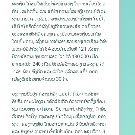
ສະຫງົບ ໄດ້ສຸມໃສ່ເປັນກໍາລັງຫຼັກແຫຼ່ງ ໃນການເຄື່ອນໄຫວ
ຕ້ານ, ສະກັດກັ້ນ ແລະ ແກ້ໄຂຄວາມບໍ່ສະຫງົບ ຕາມບໍລິເວນ
ຊາຍແດນ, ເຂດເຊື່ອມຕໍ່ລະຫວ່າງແຂວງຢ່າງຕັ້ງໜ້າ ໃນນີ້ໄດ້
ເອົາໃຈໃສ່ຈັດຕັ້ງກຳລັງປ້ອງກັນເວນຍາມບັນດາເປົ້າໝາຍ
ຍຸດທະສາດທີ່ສຳຄັນຂອງແຂວງມີຄວາມສະຫງົບປອດໄພ
ໂດຍພື້ນຖານ, ເຊິ່ງສາມາດທຳລາຍສວນຊາຢູ່ເຂດເຊື່ອມຕໍ່ຄຳ
ມ່ວນ-ບໍລິຄຳໄຊ ໄດ້ 84 ສວນ,ໃນເນື້ອທີ 121 ເຮັກຕາ,
ຢຶດຢາບ້າຕາມຊາຍແດນລາວ-ໄທ ໄດ້ 180.000 ເມັດ,
ທາດລະເບີດ 240 ກິໂລ, ຢຶດເຮືອລັກລອບດູດແຮ່-ຊາຍ ໄດ້
2 ລຳ, ພ້ອມທັງກັກ ແລະ ແກ້ໄຂ ຜູ້ລັກລອບເຂົ້າ-ອອກ
ເມືອງຜິດກົດໝາຍຈຳນວນ 30 ຄົນ,
ວຽກງານປັບປຸງ-ກໍ່ສ້າງກຳລັງ ແມ່ນໄດ້ຖືເອົາການສຶກສາ
ອົບຮົມການເມືອງແນວຄິດເປັນກົກ ດ້ວຍການຈັດຕັ້ງເຊື່ອມ
ຊຶມ ແນວທາງ-ນະໂຍບາຍ, ບັນດາມະຕິ, ຄໍາສັ່ງຕ່າງໆ ຕິດພັນ
ກັບການຈັດຕັ້ງປາຖະກະຖາ ປະຫວັດມູນເຊື້ອຂອງພັກ, ຂອງ
ຊາດ, ຂອງກອງທັບ ໂດຍສະເພາະ ແມ່ນ 3 ວັນປະຫວັດສາດ
ແລະ ສ້າງຂະບວນການ ຂໍ່ານັບຮັບຕ້ອນ ກອງປະຊຸມໃຫຍ່ 3