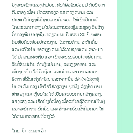
ອົງຄະນະພັກແຂວງຄໍາມ່ວນ, ສືບຕໍ່ພົວພັນຮ່ວມມື ກັບບັນດາ
ກົມກອງ ເພື່ອນມິດແຮກສ່ຽວ ສສ ຫວຽດນາມ ແລະ
ປະເທດໃກ້ຄຽງທີ່ມີຊາຍແດນຕິດຈອດ ໃຫ້ເປັນປົກກະຕິ
ໂດຍສະເພາະກະກຽມໄປຮ່ວມການສະເຫຼີມສະຫຼອງ ວັນສ້າງ
ຕັ້ງກອງທັບ ປະຊາຊົນຫວຽດນາມ ຄົບຮອບ 80 ປີ ປະສານ
ສົມທົບກັບໜ່ວຍປະສານງານ ໃນການຕ້ານ, ສະກັດກັ້ນ
ແລະ ແກ້ໄຂບັນຫາຕ່າງໆ ຕາມບໍລິເວນຊາຍແດນ ລາວ-ໄທ
ໃຫ້ມີຄວາມສະຫງົບ ແລະ ເປັນລະບຽບຮ້ອຍໂດຍພື້ນຖານ.
ສືບຕໍ່ຮັບປະກັນ ດ້ານງົບປະມານ, ສະບຽງອາຫານ ແລະ
ເຄື່ອງນຸ່ງຫົ່ມ ໃຫ້ຄົບຖ້ວນ ແລະ ທັນເວລາ ຕາມລະບອບ
ອັດຕາ ທີ່ຂັ້ນເທິງກຳນົດ, ນອກຈາກນັ້ນ ເອົາໃຈໃສ່ຊຸກຍູ້
ບັນດາ ກົມກອງ ເອົາໃຈໃສ່ວຽກງານປູກຝັງ-ລ້ຽງສັດ ຕາມ
ທ່າແຮງ ແລະ ເງື່ອນໄຂ ໃຫ້ເປັນຂະບວນການກວ້າງຂວາງ,
ແຂງແຮງ ແລະ ເຮັດຢ່າງຕໍ່ເນື່ອງ ເພື່ອແກ້ໄຂຊີວິດການເປັນຢູ່
ຂອງພະນັກງານ-ນັກຮົບ ແລະ ສ້າງລາຍຮັບເຂົ້າກົມກອງ ໃຫ້
ໄດ້ຕາມຄາດໝາຍທີ່ວາງໄວ້.
ໂດຍ: ນົກ ບຸນມາເລີດ