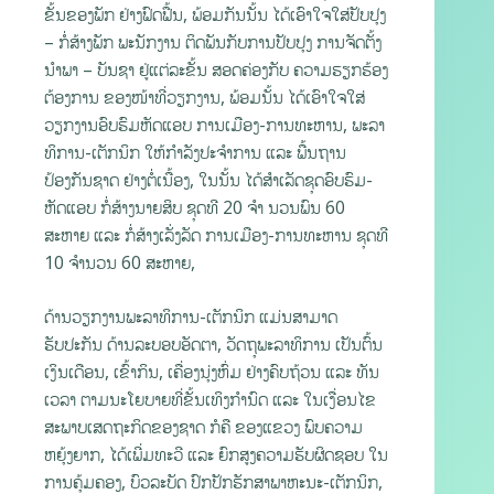
ຂັ້ນຂອງພັກ ຢ່າງຟົດຟື້ນ, ພ້ອມກັນນັ້ນ ໄດ້ເອົາໃຈໃສ່ປັບປຸງ
– ກໍ່ສ້າງພັກ ພະນັກງານ ຕິດພັນກັບການປັບປຸງ ການຈັດຕັ້ງ
ນໍາພາ – ບັນຊາ ຢູ່ແຕ່ລະຂັ້ນ ສອດຄ່ອງກັບ ຄວາມຮຽກຮ້ອງ
ຕ້ອງການ ຂອງໜ້າທີ່ວຽກງານ, ພ້ອມນັ້ນ ໄດ້ເອົາໃຈໃສ່
ວຽກງານອົບຮົມຫັດແອບ ການເມືອງ-ການທະຫານ, ພະລາ
ທິການ-ເຕັກນິກ ໃຫ້ກຳລັງປະຈຳການ ແລະ ພື້ນຖານ
ປ້ອງກັນຊາດ ຢ່າງຕໍ່ເນື້ອງ, ໃນນັ້ນ ໄດ້ສຳເລັດຊຸດອົບຮົມ-
ຫັດແອບ ກໍ່ສ້າງນາຍສິບ ຊຸດທີ 20 ຈໍາ ນວນພົນ 60
ສະຫາຍ ແລະ ກໍ່ສ້າງເລັ່ງລັດ ການເມືອງ-ການທະຫານ ຊຸດທີ
10 ຈຳນວນ 60 ສະຫາຍ,
ດ້ານວຽກງານພະລາທິການ-ເຕັກນິກ ແມ່ນສາມາດ
ຮັບປະກັນ ດ້ານລະບອບອັດຕາ, ວັດຖຸພະລາທິການ ເປັນຕົ້ນ
ເງິນເດືອນ, ເຂົ້າກິນ, ເຄື່ອງນຸ່ງຫົ່ມ ຢ່າງຄົບຖ້ວນ ແລະ ທັນ
ເວລາ ຕາມນະໂຍບາຍທີ່ຂັ້ນເທິງກຳນົດ ແລະ ໃນເງື່ອນໄຂ
ສະພາບເສດຖະກິດຂອງຊາດ ກໍຄື ຂອງແຂວງ ພົບຄວາມ
ຫຍຸ້ງຍາກ, ໄດ້ເພີ່ມທະວີ ແລະ ຍົກສູງຄວາມຮັບຜິດຊອບ ໃນ
ການຄຸ້ມຄອງ, ບົວລະບັດ ປົກປັກຮັກສາພາຫະນະ-ເຕັກນິກ,