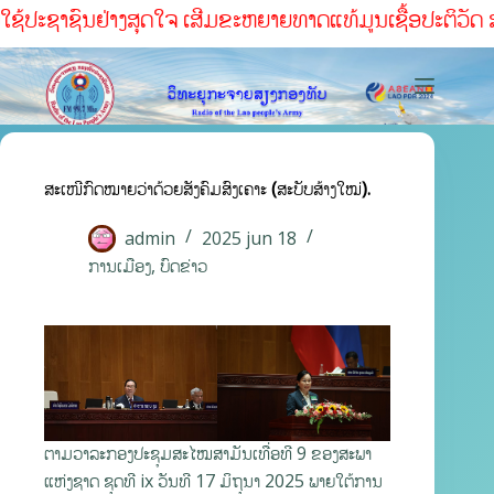
ຊ້ປະຊາຊົນຢ່າງສຸດໃຈ ເສີມຂະຫຍາຍທາດແທ້ມູນເຊື້ອປະຕິວັດ ສໍາເ
ສະເໜີກົດໝາຍວ່າດ້ວຍສັງຄົມສົງເຄາະ (ສະບັບສ້າງໃໝ່).
admin
2025 jun 18
ການເມືອງ
,
ບົດຂ່າວ
ຕາມວາລະກອງປະຊຸມສະໄໝສາມັນເທື່ອທີ 9 ຂອງສະພາ
ແຫ່ງຊາດ ຊຸດທີ ix ວັນທີ 17 ມິຖຸນາ 2025 ພາຍໃຕ້ການ