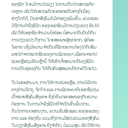
ຂອງພັກ ໂດຍມີການໄລ່ລຽງ ໄປຕາມກົນໄກເສດຖະກິດ
ຕະຫຼາດ ເຮັດໃຫ້ເສດຖະກິດຂະຫຍາຍຕົວຢ່າງຕໍ່ເນື່ອງ.
ຢ່າງໃດກໍດີ, ບັນຫາສັງຄົມກໍມີທ່າອ່ຽງເພີ່ມຂຶ້ນ, ແບບແຜນ
ວິຖີການດໍາລົງຊີວິດ ຂອງປະຊາຊົນມີການປ່ຽນແປງ ອັນໄດ້
ເຮັດໃຫ້ປະຊາຊົນຈໍານວນບໍ່ໜ້ອຍ ບໍ່ສາມາດປັບຕົວຕໍ່ກັບ
ການປ່ຽນແປງ ດັ່ງກ່າວ ໂດຍສະເພາະຜູ້ທຸກຍາກ, ຜູ້ດ້ອຍ
ໂອກາດ ເຊິ່ງມີຄວາມຈໍາເປັນທີ່ລັດຖະບານຕ້ອງໄດ້ດັດສົມ
ລາຍໄດ້ຈາກໝາກຜົນຂອງການພັດທະນາ ເພື່ອກະຈາຍໄປ
ຊ່ວຍເຫຼືອກຸ່ມຄົນເຫຼົ່ານີ້ ໃຫ້ເຂົາເຈົ້າສາມາດປັບປຸງຊີວິດ
ການເປັນຢູ່ຂອງຕົນ ໃຫ້ກັບຄືນສູ່ສະພາບປົກກະຕິໂດຍໄວ.
ໃນໄລຍະຜ່ານມາ, ການໃຫ້ການຊ່ວຍເຫຼືອ, ການບໍລິການ
ທາງດ້ານວັດຖຸ, ຈິດໃຈ ແລະ ການພັດທະນາຕໍ່ປະຊາຊົນກຸ່ມ
ເປົ້າໝາຍສັງຄົມສົງເຄາະ ຍັງບໍ່ທັນຕອບສະໜອງກັບຄວາມ
ຕ້ອງການ ໃນການດຳລົງຊີວິດທີ່ຈໍາເປັນຂັ້ນພື້ນຖານ,
ກົນໄກການປະສານງານ, ຄວາມຮັບຜິດຊອບ ຂອງຂະແໜງ
ການ ແລະ ທ້ອງຖິ່ນ ລວມທັງການມີສ່ວນຮ່ວມຂອງສັງຄົມ
ໃນວຽກສັງຄົມສົງເຄາະ ຍັງຈຳກັດ, ບໍ່ລວມສູນ ເຮັດໃຫ້ການ