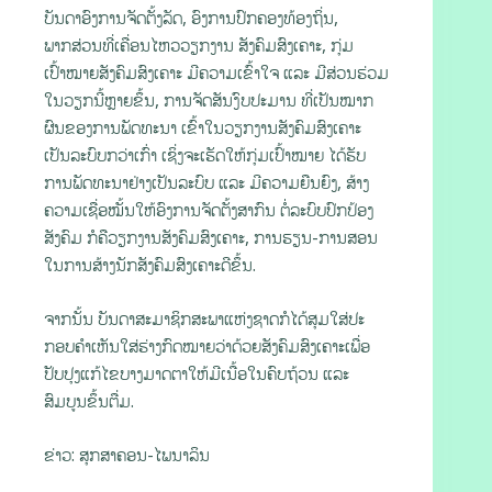
ບັນດາອົງການຈັດຕັ້ງລັດ, ອົງການປົກຄອງທ້ອງຖິ່ນ,
ພາກສ່ວນທີ່ເຄື່ອນໄຫວວຽກງານ ສັງຄົມສົງເຄາະ, ກຸ່ມ
ເປົ້າໝາຍສັງຄົມສົງເຄາະ ມີຄວາມເຂົ້າໃຈ ແລະ ມີສ່ວນຮ່ວມ
ໃນວຽກນີ້ຫຼາຍຂຶ້ນ, ການຈັດສັນງົບປະມານ ທີ່ເປັນໝາກ
ຜົນຂອງການພັດທະນາ ເຂົ້າໃນວຽກງານສັງຄົມສົງເຄາະ
ເປັນລະບົບກວ່າເກົ່າ ເຊິ່ງຈະເຮັດໃຫ້ກຸ່ມເປົ້າໝາຍ ໄດ້ຮັບ
ການພັດທະນາຢ່າງເປັນລະບົບ ແລະ ມີຄວາມຍືນຍົງ, ສ້າງ
ຄວາມເຊື່ອໝັ້ນໃຫ້ອົງການຈັດຕັ້ງສາກົນ ຕໍ່ລະບົບປົກປ້ອງ
ສັງຄົມ ກໍຄືວຽກງານສັງຄົມສົງເຄາະ, ການຮຽນ-ການສອນ
ໃນການສ້າງນັກສັງຄົມສົງເຄາະດີຂຶ້ນ.
ຈາກນັ້ນ ບັນດາສະມາຊິກສະພາແຫ່ງຊາດກໍໄດ້ສຸມໃສ່ປະ
ກອບຄໍາເຫັນໃສ່ຮ່າງກົດໝາຍວ່າດ້ວຍສັງຄົມສົງເຄາະເພື່ອ
ປັບປຸງແກ້ໄຂບາງມາດຕາໃຫ້ມີເນື້ອໃນຄົບຖ້ວນ ແລະ
ສົມບູນຂຶ້ນຕື່ມ.
ຂ່າວ: ສຸກສາຄອນ-ໄພນາລິນ