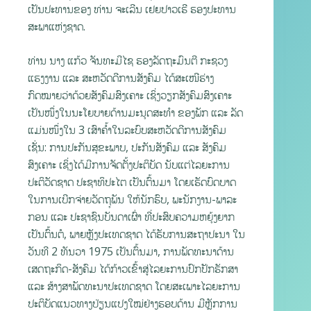
ເປັນປະທານຂອງ ທ່ານ ຈະເລີນ ເຢຍປາວເຮີ ຮອງປະທານ
ສະພາແຫ່ງຊາດ.
ທ່ານ ນາງ ແກ້ວ ຈັນທະມີໄຊ ຮອງລັດຖະມົນຕີ ກະຊວງ
ແຮງງານ ແລະ ສະຫວັດດີການສັງຄົມ ໄດ້ສະເໜີຮ່າງ
ກົດໝາຍວ່າດ້ວຍສັງຄົມສົງເຄາະ ເຊິ່ງວຽກສັງຄົມສົງເຄາະ
ເປັນໜຶ່ງໃນນະໂຍບາຍດ້ານມະນຸດສະທຳ ຂອງພັກ ແລະ ລັດ
ແມ່ນໜຶ່ງໃນ 3 ເສົາຄໍ້າໃນລະບົບສະຫວັດດີການສັງຄົມ
ເຊັ່ນ: ການປະກັນສຸຂະພາບ, ປະກັນສັງຄົມ ແລະ ສັງຄົມ
ສົງເຄາະ ເຊິ່ງໄດ້ມີການຈັດຕັ້ງປະຕິບັດ ນັບແຕ່ໄລຍະການ
ປະຕິວັດຊາດ ປະຊາທິປະໄຕ ເປັນຕົ້ນມາ ໂດຍເຮັດບົດບາດ
ໃນການເບີກຈ່າຍວັດຖຸພັນ ໃຫ້ນັກຮົບ, ພະນັກງານ-ພາລະ
ກອນ ແລະ ປະຊາຊົນບັນດາເຜົ່າ ທີ່ປະສົບຄວາມຫຍຸ້ງຍາກ
ເປັນຕົ້ນຕໍ, ພາຍຫຼັງປະເທດຊາດ ໄດ້ຮັບການສະຖາປະນາ ໃນ
ວັນທີ 2 ທັນວາ 1975 ເປັນຕົ້ນມາ, ການພັດທະນາດ້ານ
ເສດຖະກິດ-ສັງຄົມ ໄດ້ກ້າວເຂົ້າສູ່ໄລຍະການປົກປັກຮັກສາ
ແລະ ສ້າງສາພັດທະນາປະເທດຊາດ ໂດຍສະເພາະໄລຍະການ
ປະຕິບັດແນວທາງປ່ຽນແປງໃໝ່ຢ່າງຮອບດ້ານ ມີຫຼັກການ