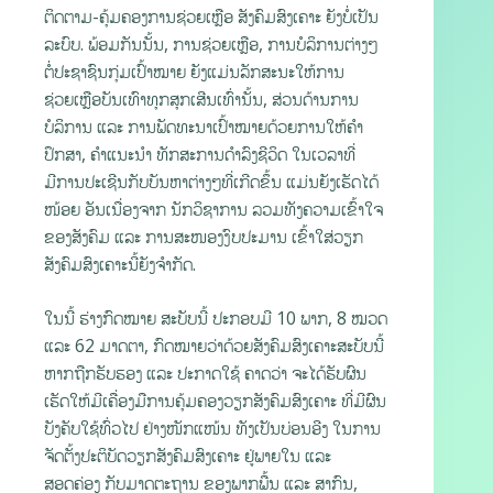
ຕິດຕາມ-ຄຸ້ມຄອງການຊ່ວຍເຫຼືອ ສັງຄົມສົງເຄາະ ຍັງບໍ່ເປັນ
ລະບົບ. ພ້ອມກັນນັ້ນ, ການຊ່ວຍເຫຼືອ, ການບໍລິການຕ່າງໆ
ຕໍ່ປະຊາຊົນກຸ່ມເປົ້າໝາຍ ຍັງແມ່ນລັກສະນະໃຫ້ການ
ຊ່ວຍເຫຼືອບັນເທົາທຸກສຸກເສີນເທົ່ານັ້ນ, ສ່ວນດ້ານການ
ບໍລິການ ແລະ ການພັດທະນາເປົ້າໝາຍດ້ວຍການໃຫ້ຄໍາ
ປຶກສາ, ຄໍາແນະນໍາ ທັກສະການດໍາລົງຊີວິດ ໃນເວລາທີ່
ມີການປະເຊີນກັບບັນຫາຕ່າງໆທີ່ເກີດຂຶ້ນ ແມ່ນຍັງເຮັດໄດ້
ໜ້ອຍ ອັນເນື່ອງຈາກ ນັກວິຊາການ ລວມທັງຄວາມເຂົ້າໃຈ
ຂອງສັງຄົມ ແລະ ການສະໜອງງົບປະມານ ເຂົ້າໃສ່ວຽກ
ສັງຄົມສົງເຄາະນີ້ຍັງຈຳກັດ.
ໃນນີ້ ຮ່າງກົດໝາຍ ສະບັບນີ້ ປະກອບມີ 10 ພາກ, 8 ໝວດ
ແລະ 62 ມາດຕາ, ກົດໝາຍວ່າດ້ວຍສັງຄົມສົງເຄາະສະບັບນີ້
ຫາກຖືກຮັບຮອງ ແລະ ປະກາດໃຊ້ ຄາດວ່າ ຈະໄດ້ຮັບຜົນ
ເຮັດໃຫ້ມີເຄື່ອງມືການຄຸ້ມຄອງວຽກສັງຄົມສົງເຄາະ ທີ່ມີຜົນ
ບັງຄັບໃຊ້ທົ່ວໄປ ຢ່າງໜັກແໜ້ນ ທັງເປັນບ່ອນອີງ ໃນການ
ຈັດຕັ້ງປະຕິບັດວຽກສັງຄົມສົງເຄາະ ຢູ່ພາຍໃນ ແລະ
ສອດຄ່ອງ ກັບມາດຕະຖານ ຂອງພາກພື້ນ ແລະ ສາກົນ,