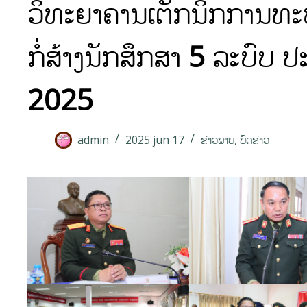
ວິທະຍາຄານເຕັກນິກການທະ
ກໍ່ສ້າງນັກສຶກສາ 5 ລະບົບ 
2025
admin
2025 jun 17
ຂ່າວພາບ
,
ບົດຂ່າວ