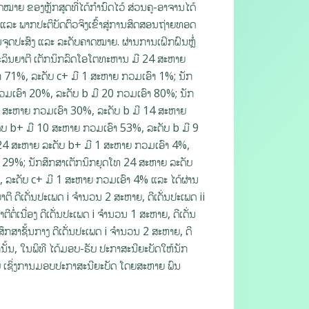
ດໝາຍ ຂອງຫຼັກສູດທີ່ໄດ້ກຳນົດໄວ້ ສ່ວນຄູ-ອາຈານໄດ້
ແລະ ພາກປະຕິບັດຕົວຈິງເຂົ້າສູ່ການສິດສອນຖ່າຍທອດ
ຈຸດປະສົງ ແລະ ລະດັບຄາດໝາຍ. ຜ່ານການເຝິກຝົນຫຼ່ໍ
ະລິນຍາຕີ ເຕັກນິກລົດໂອໂຕທະຫານ ມີ 24 ສະຫາຍ
າ 71%, ລະດັບ c+ ມີ 1 ສະຫາຍ ກວມເອົາ 1%; ນັກ
ກວມເອົາ 20%, ລະດັບ b ມີ 20 ກວມເອົາ 80%; ນັກ
6 ສະຫາຍ ກວມເອົາ 30%, ລະດັບ b ມີ 14 ສະຫາຍ
ະດັບ b+ ມີ 10 ສະຫາຍ ກວມເອົາ 53%, ລະດັບ b ມີ 9
 24 ສະຫາຍ ລະດັບ b+ ມີ 1 ສະຫາຍ ກວມເອົາ 4%,
າ 29%; ນັກສຶກສາເຕັກນິກຍຸດໂທ 24 ສະຫາຍ ລະດັບ
 ລະດັບ c+ ມີ 1 ສະຫາຍ ກວມເອົາ 4% ແລະ ໄດ້ຜ່ານ
ຕີ ດີເດັ່ນປະເພດ i ຈໍານວນ 2 ສະຫາຍ, ດີເດັ່ນປະເພດ ii
ໍ່ເນື່ອງ ດີເດັ່ນປະເພດ i ຈໍານວນ 1 ສະຫາຍ, ດີເດັ່ນ
ຶກສາຊັ້ນກາງ ດີເດັ່ນປະເພດ i ຈໍານວນ 2 ສະຫາຍ, ດີ
ກນັ້ນ, ໃນພິທີ ໄດ້ມອບ-ຮັບ ປະກາສະນີຍະບັດໃຫ້ນັກ
 ເຊິ່ງການມອບປະກາສະນີຍະບັດ ໂດຍສະຫາຍ ພົນ