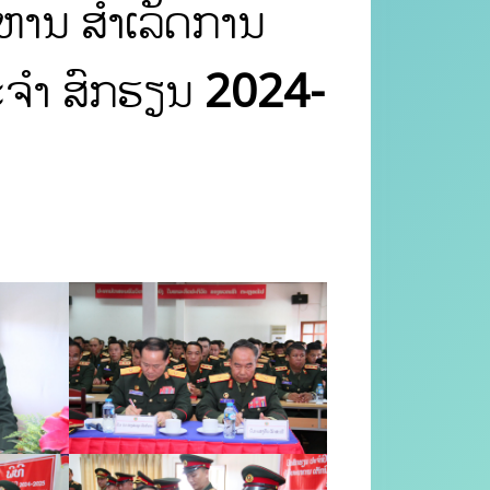
ຫານ ສໍາເລັດການ
ປະຈໍາ ສົກຮຽນ 2024-