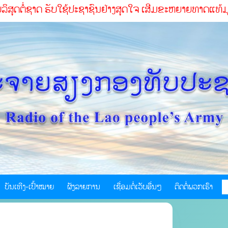
ບໃຊ້ປະຊາຊົນຢ່າງສຸດໃຈ ເສີມຂະຫຍາຍທາດແທ້ມູນເຊື້ອປະຕິວັດ ສໍາ
ບັນເທີງ-ເປົ້າໝາຍ
ຜັງລາຍການ
ເຊື່ອມຕໍ່ເວັບອື່ນໆ
ຕິດຕໍ່ພວກເຮົາ