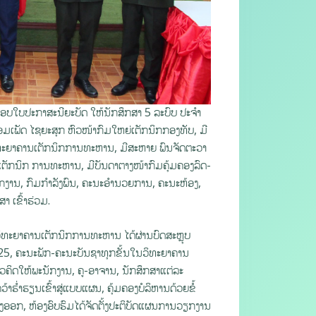
ອບໃບປະກາສະນີຍະບັດ ໃຫ້ນັກສຶກສາ 5 ລະບົບ ປະຈໍາ
ພັດ ໄຊຍະສຸກ ຫົວໜ້າກົມໃຫຍ່ເຕັກນິກກອງທັບ, ມີ
ທະຍາຄານເຕັກນິກການທະຫານ, ມີສະຫາຍ ພົນຈັດຕະວາ
ັກນິກ ການທະຫານ, ມີບັນດາຕາງໜ້າກົມຄຸ້ມຄອງລົດ-
ັກງານ, ກົມກໍາລັງພົນ, ຄະນະອຳນວຍການ, ຄະນະຫ້ອງ,
າ ເຂົ້າຮ່ວມ.
ິທະຍາຄານເຕັກນິກການທະຫານ ໄດ້ຜ່ານບົດສະຫຼຸບ
-2025, ຄະນະພັກ-ຄະນະບັນຊາທຸກຂັ້ນໃນວິທະຍາຄານ
ຄິດໃຫ້ພະນັກງານ, ຄູ-ອາຈານ, ນັກສຶກສາແຕ່ລະ
າຮໍ່າຮຽນເຂົ້າສູ່ແບບແຜນ, ຄຸ້ມຄອງບໍລິຫານດ້ວຍຂໍ້
ອກ, ຫ້ອງອົບຮົມໄດ້ຈັດຕັ້ງປະຕິບັດແຜນການວຽກງານ