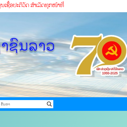
ເລັດທຸກໜ້າທ່ີ