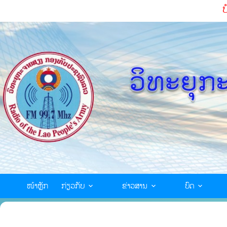
ບໍລິສຸດຕໍ່ຊາດ ຮັ
ໜ້າຫຼັກ
ກ່ຽວກັບ
ຂ່າວສານ
ບົດ