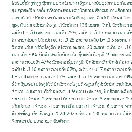
ອົບຮົມກໍ່ສ້າງຕ່າງໆ ຖືກຕາມພາລະບົດບາດ ເຊິ່ງສາມາດບັນລຸໄດ້ຕາມລະດັບຄາ
ສຸມທຸກສະຕິປັນຍາຄົ້ນຄວ້າເອກະສານ, ແຕ່ງບົດສອນ, ສ້າງແຜນການສິດສອນ 
ຄວາມຮູ້ໃຫ້ແກ່ນັກສຶກສາ ດ້ວຍຄວາມຮັບຜິດຊອບສູງ, ຮັບປະກັນບັນລຸໄດ້ຕາມ
ຫຼອມໃນໄລຍະສຶກສາຮໍ່າຮຽນ ມີນັກສຶກສາ 136 ສະຫາຍ ໃນນີ້, ນັກສຶກສາປ
ລະດັບ b+ ມີ 6 ສະຫາຍ ກວມເອົາ 25%, ລະດັບ b ມີ 17 ສະຫາຍ ກວມເອົ
ສຶກສາປະລິນຍາຕີເຕັກນິກ ຍຸດໂທ ມີ 25 ສະຫາຍ ລະດັບ b+ ມີ 5 ສະຫາຍ 
ສຶກສາປະລິນຍາຕີຕໍ່ເນື່ອງລົດໂອໂຕການທະຫານ 20 ສະຫາຍ ລະດັບ b+ ມີ 
ກວມເອົາ 70%; ນັກສຶກສາເຕັກນິກຍຸດໂທຊັ້ນສູງຕໍ່ເນື່ອງ ມີ 19 ສະຫາຍ ລ
ສະຫາຍ ກວມເອົາ 47%; ນັກສຶກສາຊັ້ນກາງມີ: ນັກສຶກສາເຕັກນິກລົດໂອໂຕ
ລະດັບ b ມີ 16 ສະຫາຍ ກວມເອົາ 67%, ລະດັບ c+ ມີ 7 ສະຫາຍ ກວມເອົ
b+ ມີ 4 ສະຫາຍ ກວມເອົາ 17%, ລະດັບ b ມີ 19 ສະຫາຍ ກວມເອົາ 79%,
ຂໍ້ຕົກລົງມອບໃບຍ້ອງຍໍໃຫ້ນັກສຶກສາທີ່ຮຽນດີ-ຮຽນເກັ່ງຄື: ນັກສຶກສາປະລິນຍາ
ຈໍານວນ 4 ສະຫາຍ, ດີເດັ່ນປະເພດ iii ຈໍານວນ 6 ສະຫາຍ, ນັກສຶກສາປະລິນຍາຕີຕ
ປະເພດ ii ຈໍານວນ 2 ສະຫາຍ ດີເດັ່ນປະເພດ iii ຈໍານວນ 3 ສະຫາຍ ແລະ ນັກສ
ເດັ່ນປະເພດ ii ຈໍານວນ 4 ສະຫາຍ ດີເດັ່ນປະເພດ iii ຈໍານວນ 6 ສະຫາຍ. ຈາ
ສຶກສາທີ່ຮຽນຈົບ ສົກຮຽນ 2024-2025 ຈໍານວນ 136 ສະຫາຍ ຕາມລຳດັບ
ຈັດຕະວາ ປອ ຟອງສະໝຸດ ພົນທິລາດ.