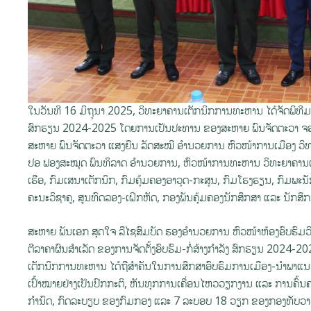
ໃນວັນທີ 16 ມິຖຸນາ 2025, ວິທະຍາຄານເຕັກນິກການທະຫານ ໄດ້ຈັດພິທີມ
ສົກຮຽນ 2024-2025 ໂດຍການເປັນປະທານ ຂອງສະຫາຍ ພົນຈັດຕະວາ ຈອມເ
ສະຫາຍ ພົນຈັດຕະວາ ແສງຍືນ ລັດສະໝີ ອຳນວຍການ ຫົວໜ້າການເມືອງ ວິ
ປອ ຟອງສະໝຸດ ພົນທິລາດ ອຳນວຍການ, ຫົວໜ້າການທະຫານ ວິທະຍາຄານເຕ
ເຮືອ, ກົມເສນາເຕັກນິກ, ກົມຄຸ້ມຄອງອາວຸດ-ກະສຸນ, ກົມໂຮງຮຽນ, ກົມພະນ
ຄະນະວິຊາຄູ, ສູນທົດລອງ-ເຝິກຫັດ, ກອງພັນຄຸ້ມຄອງນັກສຶກສາ ແລະ ນັກສຶກສ
ສະຫາຍ ພັນເອກ ສຸດໃຈ ລືໄຊສົມບັດ ຮອງອໍານວຍການ ຫົວໜ້າຫ້ອງອົບຮົມວ
ຕີລາຄາຜົນສໍາເລັດ ຂອງການຈັດຕັ້ງອົບຮົມ-ກໍ່ສ້າງກໍາລັງ ສົກຮຽນ 2024
ເຕັກນິກການທະຫານ ໄດ້ຖືສໍາຄັນໃນການສຶກສາອົບຮົມການເມືອງ-ນໍາພາແນວ
ເປົ້າໝາຍຢ່າງເປັນປົກກະຕິ, ຫັນທຸກການເຄື່ອນໄຫວວຽກງານ ແລະ ການຄົ້ນຄວ້
ກຳນົດ, ກົດລະບຽບ ຂອງກົມກອງ ແລະ 7 ລະບອບ 18 ວຽກ ຂອງກອງທັບວາງອ