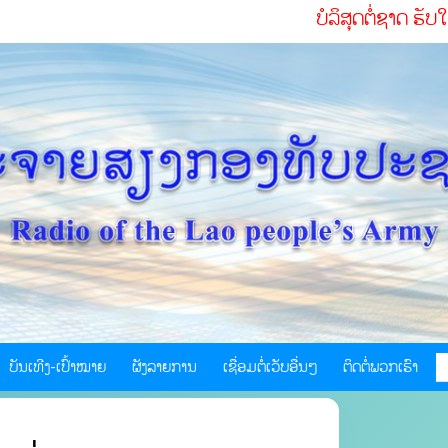
ບໍລິສຸດຕໍ່ຊາດ ຮັບໃຊ້ປະຊາຊົ
ບັນເທີງ-ເປົ້າໝາຍ
ຜັງລາຍການ
ເຊື່ອມຕໍ່ເວັບອື່ນໆ
ຕິດຕໍ່ພວກເຮົາ