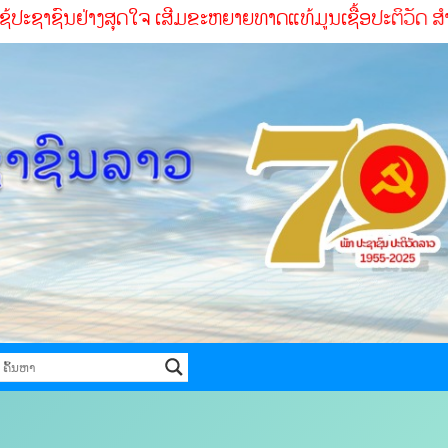
ນຢ່າງສຸດໃຈ ເສີມຂະຫຍາຍທາດແທ້ມູນເຊື້ອປະຕິວັດ ສໍາເລັດທຸກໜ້າ