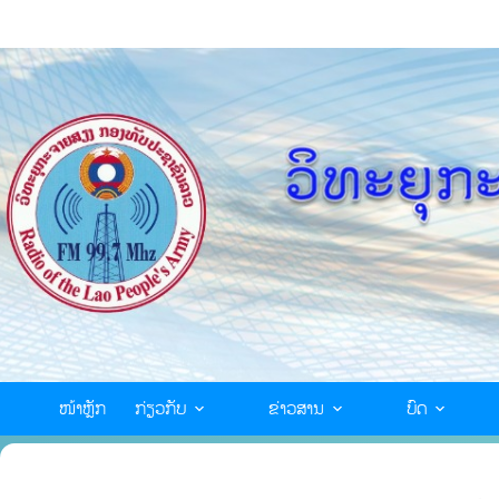
ໜ້າຫຼັກ
ກ່ຽວກັບ
ຂ່າວສານ
ບົດ