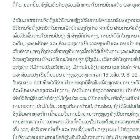
ຕື້ກີບ. ນອກນັ້ນ, ຍັງສົມທົບກັບຄູ່ຮ່ວມພັດທະນາໃນການຍົກລະດັບ ແລະ ບ
ສໍາລັບມາດຕະການຈັດຕັ້ງປະຕິບັດພາຍຫຼັງໄດ້ຮັບການພິຈາລະນາຮັບຮອງຈາ
ວິທີການຈັດຕັ້ງປະຕິບັດໃນການເຮັດທົດລອງດັ່ງກ່າວ ຈາກນັ້ນ ຜ່ານການຈັດຕັ
ເພື່ອເປັນພື້ນຖານໃນການປັບປຸງ ຫຼື ສ້າງນິຕິກຳຕ່າງໆ, ການປະຕິບັດໂຄງການ
ລະດັບ, ບູລະນະຮັກສາ ແລະ ສ້ອມແປງທາງເປັນເວລາຫຼາຍປີ ແລະ ການເກັບຄ່າຜ
ເກັບຄ່າຜ່ານທາງ ດັ່ງກ່າວເຂົ້າກອງທຶນທາງເພື່ອນໍາໃຊ້ເຂົ້າໃນການບູລະນະຮັກສ
ສິດຂອງໂຄງການ ທີ່ຈະໄດ້ຮັບນະໂຍບາຍຊຸກຍູ້ສົ່ງເສີມ, ເລືອກເອົາໂຄງການທ
ແຫ່ງຊາດ ທີ່ມີການເປ່ເພໜັກໜ່ວງ, ມີການຂົນສົ່ງໂດຍສານ ແລະ ສິນຄ້າ ຈໍານ
ແລະ ສ້ອມແປງ ເປັນຕົ້ນແມ່ນ ທາງຫຼວງແຫ່ງຊາດເລກ 13 ເໜືອ, 9, 8, 22, 
ໃນຮູບແບບ bot ທີ່ຈະໄດ້ຮັບນະໂຍບາຍຊຸກຍູ້ສົ່ງເສີມເພື່ອຫຼຸດຜ່ອນການປ
ກໍລະນີສະເພາະຂອງແຕ່ລະໂຄງການ, ດໍາເນີນການສໍາຫຼວດອອກແບບ, ເກັບກຳຂໍ້ມ
ເອົາບໍລິສັດຜູ້ຮັບເໝົາກໍ່ສ້າງທີ່ມີເງື່ອນໄຂ ແລະ ທີ່ປຶກສາເຂົ້າມາຈັດຕັ້ງປະຕ
ການກວດກາ, ປະເມີນຜົນ, ສະຫຼຸບຕີລາຄາດ້ານດີ, ດ້ານອ່ອນ, ຖ້າໄດ້ຮັບຜົນດີແລ
ສົ່ງເສີມພາກທຸລະກິດ ເຂົ້າຮ່ວມໃນການພັດທະນາທາງຫຼວງ ທັງເປັນການສ້າງ
ການສ້າງເສດຖະກິດ ເອກະລາດ ເປັນເຈົ້າຕົນເອງໃນໄລຍະໃໝ່,ຂະແໜງການທີ່
ເຂັ້ມງວດ, ສໍາລັບການນໍາເຂົ້າ ແລະ ການຊື້ຢູ່ພາຍໃນຕ່າງໆ ແມ່ນບໍ່ໃຫ້ຫຼຸ
ນັ້ນຈຶ່ງປະກອບເອກະສານເພື່ອຂໍເງິນຄືນບົນພື້ນຖານການໃຫ້ນະໂຍບາຍຫຼຸດຜ່ອນນ