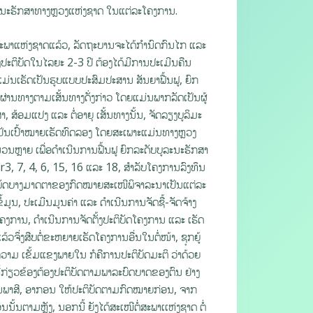
ູລະນະຮັກສາທາງຫຼວງແຫ່ງຊາດ ໃນແຕ່ລະໂຄງການ.
ກສະພາແຫ່ງຊາດແລ້ວ, ລັດຖະບານຈະໄດ້ກຳນົດກົນໄກ ແລະ
້ງປະຕິບັດໃນໄລຍະ 2-3 ປີ ຕ້ອງໄດ້ມີການປະເມີນຄືນ
 ແມ່ນເຮັດເປັນຮູບແບບປະສົມປະສານ ສັນຍາຟື້ນຟູ, ຍົກ
່ານທາງຕາມເສັ້ນທາງດັ່ງກ່າວ ໂດຍແມ່ນພາກລັດເປັນຜູ້
າ, ສ້ອມແປງ ແລະ ຕໍ່ອາຍຸ ເສັ້ນທາງນັ້ນ, ຈັດລຽງບູລິມະ
ີ່ເປັນເປົ້າໝາຍເຮັດທົດລອງ ໂດຍສະເພາະແມ່ນທາງຫຼວງ
ວນຫຼາຍ ເພື່ອດໍາເນີນການຟື້ນຟູ ຍົກລະດັບບູລະນະຮັກສາ
r3, 7, 4, 6, 15, 16 ແລະ 18, ສໍາລັບໂຄງການລົງທຶນ
ະຕິບັດບາງມາດຕາຂອງກົດໝາຍສະເໜີພິຈາລະນາເປັນແຕ່ລະ
ູນ, ປະເມີນມູນຄ່າ ແລະ ດໍາເນີນການຈັດຊື້-ຈັດຈ້າງ
ິບັດໂຄງການ, ດໍາເນີນການຈັດຕັ້ງປະຕິບັດໂຄງການ ແລະ ເຮັດ
້ວຈຶ່ງສືບຕໍ່ຂະຫຍາຍເຮັດໂຄງການອື່ນໃນຕໍ່ໜ້າ, ຊຸກຍູ້
ຄວາມ ເຂັ້ມແຂງພາຍໃນ ກໍຄືການປະຕິບັດມະຕິ ວ່າດ້ວຍ
ກ່ຽວຂ້ອງຕ້ອງປະຕິບັດຕາມພາລະບົດບາດຂອງຕົນ ຢ່າງ
ດຜ່ອນພາສີ, ອາກອນ ໃຫ້ປະຕິບັດຕາມກົດໝາຍກ່ອນ, ຈາກ
ັ້ນຕາມຫຼັງ, ນອກນີ້ ຍັງໄດ້ສະເໜີຕໍ່ສະພາເເຫ່ງຊາດ ຕໍ່