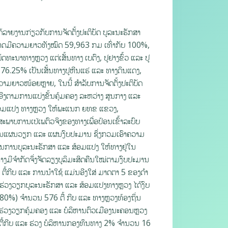
ດ້ລາຍງານກ່ຽວກັບການຈັດຕັ້ງປະຕິບັດ ບູລະນະຮັກສາ
ະເທດມີຄວາມຍາວທັງໝົດ 59,963 ກມ ເທົ່າກັບ 100%,
ທະນາທາງຫຼວງ ແຕ່ເສັ້ນທາງ ເບຕົງ, ປູຢາງຂົ້ວ ແລະ ປູ
 76.25% ເປັນເສັ້ນທາງປູຫີນແຮ່ ແລະ ທາງດິນແດງ,
ວາມຍາວໜ້ອຍຫຼາຍ, ໃນນີ້ ສຳລັບການຈັດຕັ້ງປະຕິບັດ
ີງຕາມການແບ່ງຂັ້ນຄຸ້ມຄອງ ລະຫວ່າງ ສູນກາງ ແລະ
 ສ້ອມແປງ ທາງຫຼວງ ໃຫ້ພະແນກ ຍທຂ ແຂວງ,
ະພາບການເປ່ເພຕົວຈິງຂອງທາງເພື່ອປ້ອນເຂົ້າລະບົບ
າງເປັນແຜນວຽກ ແລະ ແຜນງົບປະມານ ຊຶ່ງກວມເອົາຄວາມ
ການບູລະນະຮັກສາ ແລະ ສ້ອມແປງ ໃຫ້ທາງຢູ່ໃນ
າງມີຈໍາກັດຈຶ່ງຈັດລຽງບູລິມະສິດຄືນໃໝ່ຕາມງົບປະມານ
ື້ກີບ ແລະ ການນໍາໃຊ້ ແມ່ນອີງໃສ່ ມາດຕາ 5 ຂອງດໍາ
 ຮ່ວງວຽກບູລະນະຮັກສາ ແລະ ສ້ອມແປງທາງຫຼວງ ໄດ້ງົບ
80%) ຈໍານວນ 576 ຕື້ ກີບ ແລະ ທາງຫຼວງທ້ອງຖິ່ນ
ບ; ຮ່ວງວຽກຄຸ້ມຄອງ ແລະ ບໍລິຫານຕົວເມືອງນະຄອນຫຼວງ
ຕື້ກີບ ແລະ ຮ່ວງ ບໍລິຫານກອງທຶນທາງ 2% ຈໍານວນ 16