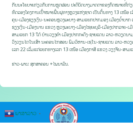
ກັບນະໂຍບາຍກ່ຽວກັບການຫຼຸດຜ່ອນ ປະຕິບັດບາງມາດຕາຂອງກົດໝາຍທີ່ກ່ຽວ
ທົດລອງໂຄງການເປົ້າໝາຍຟື້ນຟູທາງຫຼວງແຫ່ງຊາດ ເປັນຕົ້ນທາງ 13 ເໜືອ ເລີ
ຄູນ-ເມືອງຊຽງເງິນ-ນະຄອນຫຼວງພະບາງ-ສາມແຍກປາກມອງ ເມືອງນໍ້າບາກ 
ຊຽງເງິນ-ເມືອງນານ ແຂວງ ຫຼວງພະບາງ-ເມືອງໄຊຍະບູລີ-ເມືອງປາກລາຍ-ເມື
ສາມແຍກ 13 ໃຕ້ ບ້ານວຽງຄໍາ ເມືອງປາກກະດິງ-ຊາຍແດນ ລາວ-ຫວຽດນາມ ເມື
ວົງວຽນໄດໂນເສົາ ນະຄອນໄກສອນ ພົມວິຫານ-ເຊໂນ-ຊາຍແດນ ລາວ-ຫວຽ
ເລກ 22 ເລີ່ມແຕ່ແຍກທາງເລກ 13 ເໜືອ ເມືອງກາສີ ແຂວງ ວຽງຈັນ-ສາມແຍກ
ຂ່າວ-ພາບ: ສຸກສາຄອນ +ໄພນາລິນ.
ພາສາລາວ
▼