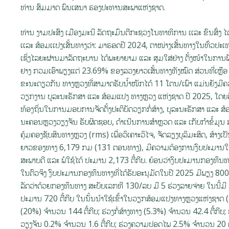
ທ່ານ ສົມມາດ ພົນເສນາ ຮອງປະທານສະພາແຫ່ງຊາດ.
ທ່ານ ງາມປະສົງ ເມືອງມະນີ ລັດຖະມົນຕີກະຊວງໂນທາທິການ ເເລະ ຂົນສົ່ງ ໄ
ເເລະ ສ້ອມເເປງເສັ້ນທາງວ່າ: ມາຮອດປີ 2024, ຕາໜ່າງເສັ້ນທາງໃນທົ່ວປ
ເຊິ່ງໄລຍະຜ່ານມາລັດຖະບານ ໄດ້ພະຍາຍາມ ແລະ ສຸມໃສ່ຢ່າງ ຕັ້ງໜ້າໃນການພັດ
ຢາງ ກວມເອົາພຽງແຕ່ 23.69% ຂອງລວງຍາວເສັ້ນທາງທັງໝົດ ສ່ວນທີ່ເຫຼືອ
ຂະນະດຽວກັນ ທາງຫຼວງທີ່ສາມາດຮັບນໍ້າໜັກໄດ້ 11 ໂຕນ/ເພົາ ແມ່ນຍັງມີຄ
ວຽກງານ ບູລະນະຮັກສາ ແລະ ສ້ອມແປງ ທາງຫຼວງ ແຫ່ງຊາດ ປີ 2025, ໂດຍອ
ທ້ອງຖິ່ນໃນການມອບການຈັດຕັ້ງປະຕິບັດວຽກກໍ່ສ້າງ, ບູລະນະຮັກສາ ແລະ
ນະຄອນຫຼວງວຽງຈັນ ຮັບຜິດຊອບ, ດໍາເນີນການສໍາຫຼວດ ແລະ ເກັບກຳຂໍ້ມູນ ສ
ຄຸ້ມຄອງຊັບສິນທາງຫຼວງ (rms) ເພື່ອວິເຄາະວິໄຈ, ຈັດລຽງບູລິມະສິດ, ສ້
ຍາວຂອງທາງ 6,179 ກມ (131 ຕອນທາງ), ມີຄວາມຕ້ອງການງົບປະມານໃນ
ສະພາບດີ ແລະ ພໍໃຊ້ໄດ້ ປະມານ 2,173 ຕື້ກີບ. ຍ້ອນວ່າງົບປະມານກອງທຶນທ
ໃນຕົວຈິງ ງົບປະມານກອງທຶນທາງທີ່ໄດ້ຮັບອະນຸມັດໃນປີ 2025 ມີພຽງ 800 ຕ
ລັດວ່າດ້ວຍກອງທຶນທາງ ສະບັບເລກທີ 130/ລບ ມີ 5 ຮ່ວງລາຍຈ່າຍ ໃນນີ້ມີ
ປະມານ 720 ຕື້ກີບ ໃນນັ້ນນໍາໃຊ້ເຂົ້າໃນວຽກສ້ອມແປງທາງຫຼວງແຫ່ງຊາດ (
(20%) ຈໍານວນ 144 ຕື້ກີບ; ຮ່ວງກໍ່ສ້າງທາງ (5.3%) ຈໍານວນ 42.4 ຕື້ກີ
ວຽງຈັນ 0.2% ຈໍານວນ 1.6 ຕື້ກີບ; ຮ່ວງຄວາມປອດໄພ 2.5% ຈໍານວນ 20 