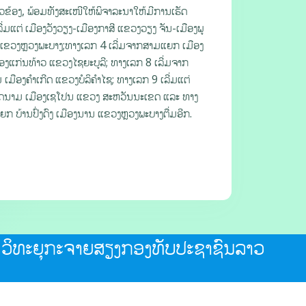
ຂ້ອງ, ພ້ອມທັງສະເໜີໃຫ້ພິຈາລະນາໃຫ້ມີການເຮັດ
່ມແຕ່ ເມືອງວັງວຽງ-ເມືອງກາສີ ແຂວງວຽງ ຈັນ-ເມືອງພູ
ແຂວງຫຼວງພະບາງ;ທາງເລກ 4 ເລີ່ມຈາກສາມແຍກ ເມືອງ
ອງແກ່ນທ້າວ ແຂວງໄຊຍະບູລີ; ທາງເລກ 8 ເລີ່ມຈາກ
ອງຄໍາເກີດ ແຂວງບໍລິຄໍາໄຊ; ທາງເລກ 9 ເລີ່ມແຕ່
ດນາມ ເມືອງເຊໂປນ ແຂວງ ສະຫວັນນະເຂດ ແລະ ທາງ
 ບ້ານປົ່ງດົງ ເມືອງນານ ແຂວງຫຼວງພະບາງຕື່ມອີກ.
ວິທະຍຸກະຈາຍສຽງກອງທັບປະຊາຊົນລາວ
Radio Of The Lao People's Army