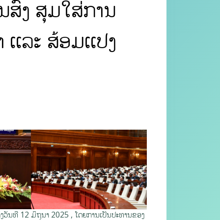
ສົ່ງ ສຸມໃສ່ການ
າ ເເລະ ສ້ອມເເປງ
ັ້ງວັນທີ 12 ມິຖຸນາ 2025 , ໂດຍການເປັນປະທານຂອງ