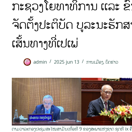
ກະຊວງໂຍທາທິການ ເເລະ ຂົນ
ຈັດຕັ້ງປະຕິບັດ ບູລະນະຮັກສ
ເສັ້ນທາງທີ່ເປເພ່
admin
2025 jun 13
ການເມືອງ
,
ບົດຂ່າວ
ຕາມວາລະກອງປະຊຸມສະໄໝສາມັນເທື່ອທີ 9 ຂອງສະພາແຫ່ງຊາດ ຊຸດທີ ix ຄ