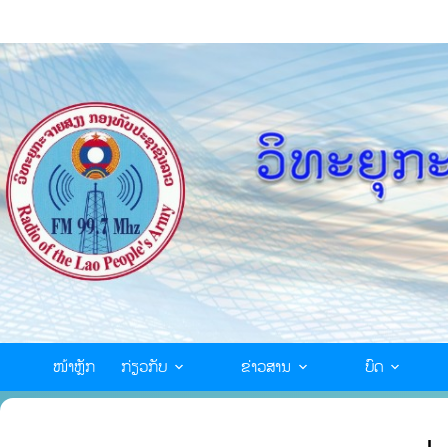
ໜ້າຫຼັກ
ກ່ຽວກັບ
ຂ່າວສານ
ບົດ