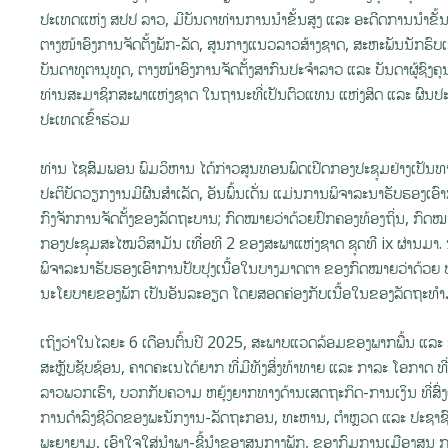
ປະເທດແຫ່ງ ສປປ ລາວ, ມີບັນດາທ່ານການນໍາຂັ້ນສູງ ແລະ ອະດີດການນໍາຂັ້ນ
ຕາງໜ້າອົງການຈັດຕັ້ງພັກ-ລັດ, ສູນກາງແນວລາວສ້າງຊາດ, ສະຫະພັນນັກຮົບເກ
ບັນດາທູຕານຸທູດ, ຕາງໜ້າອົງການຈັດຕັ້ງສາກົນປະຈໍາລາວ ແລະ ບັນດາຜູ້ຊົງ
ທ່ານສະມາຊິກສະພາແຫ່ງຊາດ ໃນຖານະທີ່ເປັນຕົວແທນ ແຫ່ງສິດ ແລະ ຜົນປ
ປະເທດເຂົ້າຮ່ວມ
ທ່ານ ໄຊສົມພອນ ພົມວິຫານ ໄດ້ກ່າວສູນທອນພົດເປີດກອງປະຊຸມຢ່າງເປັນທາງກ
ປະຕິບັດວຽກງານມີຜົນສໍາເລັດ, ອັນພົ້ນເດັ່ນ ແມ່ນການພິຈາລະນາຮັບຮອງເອ
ກົງຈັກການຈັດຕັ້ງຂອງລັດຖະບານ; ກົດໝາຍວ່າດ້ວຍປົກຄອງທ້ອງຖິ່ນ, ກົດ
ກອງປະຊຸມສະໄໝວິສາມັນ ເທື່ອທີ 2 ຂອງສະພາແຫ່ງຊາດ ຊຸດທີ ix ຜ່ານມາ
ພິຈາລະນາຮັບຮອງເອົາການປັບປຸງເນື້ອໃນບາງມາດຕາ ຂອງກົດໝາຍວ່າດ້ວຍ ປ
ນະໂຍບາຍຂອງພັກ ເປັນອັນລະອຽດ ໂດຍສອດຄ່ອງກັບເນື້ອໃນຂອງລັດຖະທຳມະ
ເຖິງວ່າໃນໄລຍະ 6 ເດືອນຕົ້ນປີ 2025, ສະພາບແວດລ້ອມຂອງພາກພື້ນ ແລະ 
ສະຫຼັບຊັບຊ້ອນ, ຄາດຄະເນໄດ້ຍາກ ທີ່ມີທັງສິ່ງທ້າທາຍ ແລະ ກາລະ ໂອກາດ 
ລາວພວກເຮົາ, ບວກກັບຄວາມ ຫຍຸ້ງຍາກທາງດ້ານເສດຖະກິດ-ການເງິນ ທີ່ສົ່
ການດໍາລົງຊີວິດຂອງພະນັກງານ-ລັດຖະກອນ, ທະຫານ, ຕຳຫຼວດ ແລະ ປະຊາຊ
ພະຍາຍາມ, ເອົາໃຈໃສ່ນໍາພາ-ຊີ້ນໍາຂອງສູນກາງພັກ, ຂອງກົມການເມືອງສູນ 