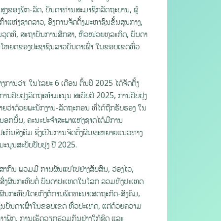
ສູງຂອງພັກ-ລັດ, ບັນດາທ່ານສະມາຊິກລັດຖະບານ, ຜູ້
ົ່າແຫ່ງຊາດລາວ, ອົງການຈັດຕັ້ງມະຫາຊົນຂັ້ນສູນກາງ,
ຄຸນວຸດທິ, ສະຖາບັນການສຶກສາ, ຫົວໜ່ວຍທຸລະກິດ, ບັນດາ
ະໂຫຍດຂອງປະຊາຊົນລາວບັນດາເຜົ່າ ໃນຂອບເຂດທົ່ວ
ານວ່າ: ໃນໄລຍະ 6 ເດືອນ ຕົ້ນປີ 2025 ໄດ້ຈັດຕັ້ງ
ົາການປັບປຸງລັດຖະທຳມະນູນ ສະບັບປີ 2025, ການປັບປຸງ
ໝາຍວ່າດ້ວຍພະນັກງານ-ລັດຖະກອນ ທີ່ໄດ້ຖືກຮັບຮອງ ໃນ
. ນອກນັ້ນ, ຄະນະປະຈຳສະພາແຫ່ງຊາດໄດ້ມີການ
ະກັນສັງຄົມ ຊຶ່ງເປັນການຈັດຕັ້ງຜັນຂະຫຍາຍແນວທາງ
ນູນສະບັບປັບປຸງ ປີ 2025.
ສາກົນ ພວມມີ ການຜັນແປໄປຢ່າງສັບສົນ, ວ່ອງໄວ,
ທີ່ສົ່ງຜົນກະທົບຕໍ່ ບັນດາປະເທດໃນໂລກ ລວມທັງປະເທດ
ງຜົນກະທົບໂດຍກົງຕໍ່ການພັດທະນາເສດຖະກິດ-ສັງຄົມ,
ົນບັນດາເຜົ່າໃນຂອບເຂດ ທົ່ວປະເທດ, ແຕ່ດ້ວຍຄວາມ
ກາງພັກ, ການເຮັດວຽກຮ່ວມກັນຢ່າງໃກ້ຊິດ ແລະ