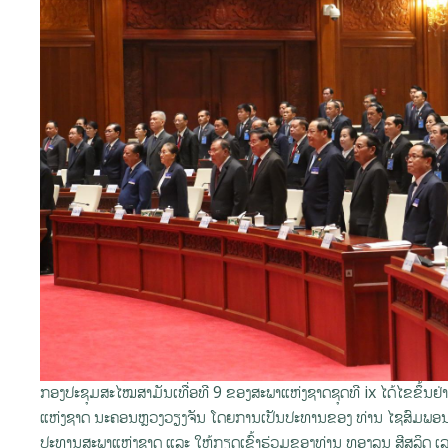
ກອງປະຊຸມສະໄໝສາມັນເທື່ອທີ 9 ຂອງສະພາແຫ່ງຊາດຊຸດທີ ix ໄດ້ໄຂຂຶ້ນຢ່າ
ແຫ່ງຊາດ ນະຄອນຫຼວງວຽງຈັນ ໂດຍການເປັນປະທານຂອງ ທ່ານ ໄຊສົມພອນ
ປະທານສະພາແຫ່ງຊາດ ແລະ ໃຫ້ກຽດເຂົ້າຮ່ວມຂອງທ່ານ ທອງລຸນ ສີສຸລິດ 