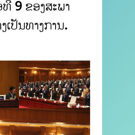
ອທີ 9 ຂອງສະພາ
່າງເປັນທາງການ.