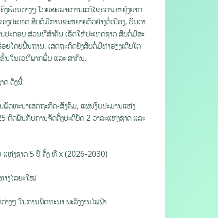
ຄັ່ງຮ້ອນຕ່າງໆ ໂດຍສະເພາະການແກ້ໄຂຄວາມຫຍຸ້ງຍາກ
ຂອງປະເທດ ສືບຕໍ່ມີການຂະຫຍາຍຕົວຢ່າງຕໍ່ເນື່ອງ, ບັນດາ
ປະກອບ ສ່ວນທີ່ສໍາຄັນ ເຮັດໃຫ້ປະເທດຊາດ ສືບຕໍ່ມີສະ
ໂດຍພື້ນຖານ, ເສດຖະກິດຍັງສືບຕໍ່ມີທ່າອ່ຽງເຕີບໂຕ
ນຂຶ້ນໃນເວທີພາກພື້ນ ແລະ ສາກົນ.
ດັ່ງນີ້:
ແຜນພັດທະນາເສດຖະກິດ-ສັງຄົມ, ແຜນງົບປະມານແຫ່ງ
5 ຕິດພັນກັບການຈັດຕັ້ງປະຕິບັດ 2 ວາລະແຫ່ງຊາດ ແລະ
ຫ່ງຊາດ 5 ປີ ຄັ້ງ ທີ x (2026-2030)
ປງທາງໄລຍະໃໝ່
ໄກຕ່າງໆ ໃນການພັດທະນາ ພະລັງງານໄຟຟ້າ