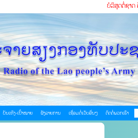
ບໍລິສຸດຕໍ່ຊາດ ຮັບໃຊ້ປະຊາຊົນ
ບັນເທີງ-ເປົ້າໝາຍ
ຜັງລາຍການ
ເຊື່ອມຕໍ່ເວັບອື່ນໆ
ຕິດຕໍ່ພວກເຮົາ