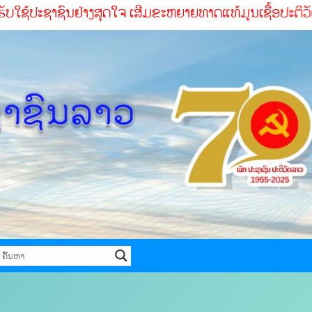
ຢ່າງສຸດໃຈ ເສີມຂະຫຍາຍທາດແທ້ມູນເຊື້ອປະຕິວັດ ສໍາເລັດທຸກໜ້າທ