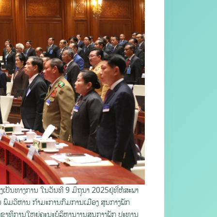
ງເປັນທາງການ ໃນວັນທີ 9 ມິຖຸນາ 2025ຢູ່ທີ່ຫໍສະພາ
 ພົມວິຫານ ກຳມະການກົມການເມືອງ ສູນກາງພັກ
ເລຂາທິການໃຫຍ່ຄະນະບໍລິຫານງານສູນກາງພັກ ປະທານ