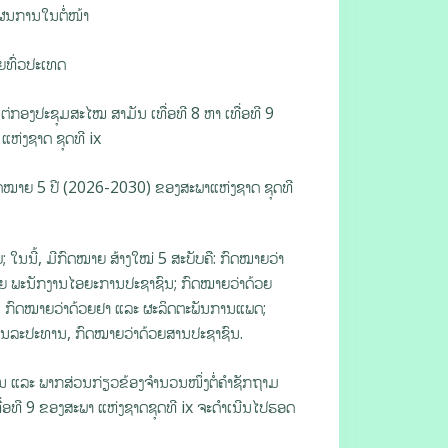
ແຜນການໃນຕໍ່ໜ້າ
ຍທົ່ວປະເທດ
່ກອງປະຊຸມສະໄໝ ສາມັນ ເທື່ອທີ 8 ຫາ ເທື່ອທີ 9
ຫ່ງຊາດ ຊຸດທີ ix
ດໝາຍ 5 ປີ (2026-2030) ຂອງສະພາແຫ່ງຊາດ ຊຸດທີ
 ໃນນີ້, ມີກົດໝາຍ ສ້າງໃໝ່ 5 ສະບັບຄື: ກົດໝາຍວ່າ
້ວຍ ພະນັກງານໄອຍະການປະຊາຊົນ; ກົດໝາຍວ່າດ້ວຍ
ື: ກົດໝາຍວ່າດ້ວຍຢາ ແລະ ຜະລິດຕະພັນການແພດ;
ຊົນລະປະທານ, ກົດໝາຍວ່າດ້ວຍສານປະຊາຊົນ.
ານ ແລະ ພາກສ່ວນກ່ຽວຂ້ອງຈໍານວນໜຶ່ງຕໍ່ຄໍາຊັກຖາມ
ອທີ 9 ຂອງສະພາ ແຫ່ງຊາດຊຸດທີ ix ຈະດໍາເນີນໄປຮອດ