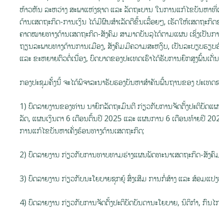
ຫ້າວຫັນ ລະຫວ່າງ ສະພາແຫ່ງຊາດ ແລະ ລັດຖະບານ ໃນການແກ້ໄຂບັນຫາທີ່ເ
ດ້ານເສດຖະກິດ-ການເງິນ ໄດ້ມີຜົນສໍາເລັດດີຂຶ້ນເລື້ອຍໆ, ເຮັດໃຫ້ເສດຖະກິດ
ຄາດໝາຍທາງດ້ານເສດຖະກິດ-ສັງຄົມ ສາມາດບັນລຸໄດ້ຕາມແຜນ ເຊິ່ງເປັນການ
ຖຽນລະພາບທາງດ້ານການເມືອງ, ສັງຄົມມີຄວາມສະຫງົບ, ເປັນລະບຽບຮຽບຮ້ອຍ
ແລະ ຂະຫຍາຍຕົວຕໍ່ເນື່ອງ, ບົດບາດຂອງປະເທດເຮົາໄດ້ຮັບການຍົກສູງພົ້ນເດັ່
ກອງປະຊຸມຄັ້ງນີ້ ຈະໄດ້ພິຈາລະນາຮັບຮອງບັນຫາສໍາຄັນພື້ນຖານຂອງ ປະເທດຊາດ 
1) ບົດລາຍງານຂອງທ່ານ ນາຍົກລັດຖະມົນຕີ ກ່ຽວກັບການຈັດຕັ້ງປະຕິບັດ
ລັດ, ແຜນເງິນຕາ 6 ເດືອນຕົ້ນປີ 2025 ແລະ ແຜນການ 6 ເດືອນທ້າຍປີ 202
ການແກ້ໄຂບັນຫາເຄັ່ງຮ້ອນທາງດ້ານເສດຖະກິດ;
2) ບົດລາຍງານ ກ່ຽວກັບການທາບທາມຮ່າງແຜນພັດທະນາເສດຖະກິດ-ສັງຄົມ ແ
3) ບົດລາຍງານ ກ່ຽວກັບນະໂຍບາຍຊຸກຍູ້ ສົ່ງເສີມ ການກໍ່ສ້າງ ແລະ ສ້ອມແ
4) ບົດລາຍງານ ກ່ຽວກັບການຈັດຕັ້ງປະຕິບັດບັນດານະໂຍບາຍ, ນິຕິກຳ, ກົນ