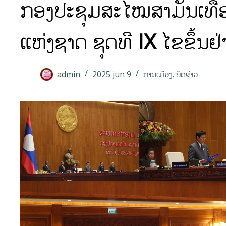
ກອງປະຊຸມສະໄໝສາມັນເທື່
ແຫ່ງຊາດ ຊຸດທີ IX ໄຂຂຶ້ນຢ
admin
2025 jun 9
ການເມືອງ
,
ບົດຂ່າວ