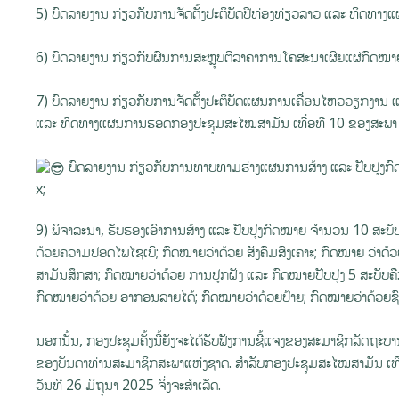
5) ບົດລາຍງານ ກ່ຽວກັບການຈັດຕັ້ງປະຕິບັດປີທ່ອງທ່ຽວລາວ ແລະ ທິດທາງ
6) ບົດລາຍງານ ກ່ຽວກັບຜົນການສະຫຼຸບຕີລາຄາການໂຄສະນາເຜີຍແຜ່ກົດໝາ
7) ບົດລາຍງານ ກ່ຽວກັບການຈັດຕັ້ງປະຕິບັດແຜນການເຄື່ອນໄຫວວຽກງານ ແຕ
ແລະ ທິດທາງແຜນການຮອດກອງປະຊຸມສະໄໝສາມັນ ເທື່ອທີ 10 ຂອງສະພາ ແ
ບົດລາຍງານ ກ່ຽວກັບການທາບທາມຮ່າງແຜນການສ້າງ ແລະ ປັບປຸງກົ
x;
9) ພິຈາລະນາ, ຮັບຮອງເອົາການສ້າງ ແລະ ປັບປຸງກົດໝາຍ ຈໍານວນ 10 ສະບັບ;
ດ້ວຍຄວາມປອດໄພໄຊເບີ; ກົດໝາຍວ່າດ້ວຍ ສັງຄົມສົງເຄາະ; ກົດໝາຍ ວ່າດ
ສາມັນສຶກສາ; ກົດໝາຍວ່າດ້ວຍ ການປູກຝັງ ແລະ ກົດໝາຍປັບປຸງ 5 ສະບັບຄ
ກົດໝາຍວ່າດ້ວຍ ອາກອນລາຍໄດ້; ກົດໝາຍວ່າດ້ວຍປ້າຍ; ກົດໝາຍວ່າດ້ວຍ
ນອກນັ້ນ, ກອງປະຊຸມຄັ້ງນີ້ຍັງຈະໄດ້ຮັບຟັງການຊີ້ແຈງຂອງສະມາຊິກລັດຖະບ
ຂອງບັນດາທ່ານສະມາຊິກສະພາແຫ່ງຊາດ. ສໍາລັບກອງປະຊຸມສະໄໝສາມັນ ເທື່
ວັນທີ 26 ມິຖຸນາ 2025 ຈິ່ງຈະສຳເລັດ.