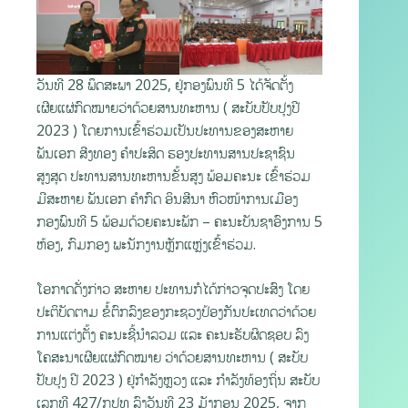
ວັນທີ 28 ພຶດສະພາ 2025, ຢູ່ກອງພົນທີ 5 ໄດ້ຈັດຕັ້ງ
ເຜີຍແຜ່ກົດໝາຍວ່າດ້ວຍສານທະຫານ ( ສະບັບປັບປຸງປີ
2023 ) ໂດຍການເຂົ້າຮ່ວມເປັນປະທານຂອງສະຫາຍ
ພັນເອກ ສີງທອງ ຄຳປະສິດ ຮອງປະທານສານປະຊາຊົນ
ສູງສຸດ ປະທານສານທະຫານຂັ້ນສູງ ພ້ອມຄະນະ ເຂົ້າຮ່ວມ
ມີສະຫາຍ ພັນເອກ ຄຳກົດ ອິນສີນາ ຫົວໜ້າການເມືອງ
ກອງພົນທີ 5 ພ້ອມດ້ວຍຄະນະພັກ – ຄະນະບັນຊາອົງການ 5
ຫ້ອງ, ກົມກອງ ພະນັກງານຫຼັກແຫຼ່ງເຂົ້າຮ່ວມ.
ໂອກາດດັ່ງກ່າວ ສະຫາຍ ປະທານກໍໄດ້ກ່າວຈຸດປະສົງ ໂດຍ
ປະຕິບັດຕາມ ຂໍ້ຕົກລົງຂອງກະຊວງປ້ອງກັນປະເທດວ່າດ້ວຍ
ການແຕ່ງຕັ້ງ ຄະນະຊີ້ນຳລວມ ແລະ ຄະນະຮັບຜິດຊອບ ລົງ
ໂຄສະນາເຜີຍແຜ່ກົດໝາຍ ວ່າດ້ວຍສານທະຫານ ( ສະບັບ
ປັບປຸງ ປີ 2023 ) ຢູ່ກຳລັງຫຼວງ ແລະ ກຳລັງທ້ອງຖິ່ນ ສະບັບ
ເລກທີ 427/ກປທ ລົງວັນທີ 23 ມັງກອນ 2025, ຈາກ