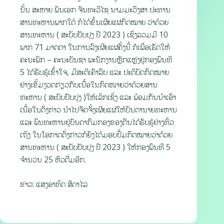
ນັ້ນ ສະຫາຍ ພັນເອກ ຈັນທະວີໄຊ ນາມມະວົງສາ ປະທານ
ສານທະຫານພາກໃຕ້ ກໍໄດ້ຂຶ້ນເຜີຍແຜ່ກົດໝາຍ ວ່າດ້ວຍ
ສານທະຫານ ( ສະບັບປັບປຸງ ປີ 2023 ) ເຊິ່ງລວມມີ 10
ພາກ 71 ມາດຕາ ໃນການລົງເຜີຍແຜ່ຄັ້ງນີ້ ກໍເພື່ອເຮັດໃຫ້
ຄະນະພັກ – ຄະນະບັນຊາ ພະນັກງານຫຼັກແຫຼ່ງຢູ່ກອງພົນທີ
5 ໄດ້ຮັບຮູ້ເຂົ້າໃຈ, ມີສະຕິເຄົາລົບ ແລະ ປະຕິບັດກົດໝາຍ
ຢ່າງເຂັ້ມງວດກ່ຽວກັບເນື້ອໃນກົດໜາຍວ່າດ້ວຍສານ
ທະຫານ ( ສະບັບປັບປຸງ )ໃຫ້ເລິກເຊິ່ງ ແລະ ພ້ອມກັນນຳເອົາ
ເນື້ອໃນດັ່ງກ່າວ ນຳໄປຈັດຈັ້ງເຜີຍແຜ່ໃຫ້ບັນດານາຍທະຫານ
ແລະ ພົນທະຫານຢູ່ບັນດາກົມກອງຂອງຕົນໄດ້ຮັບຮູ້ຢ່າງທົ່ວ
ເຖິງ ໃນໂອກາດດັ່ງກ່າວກໍຍັງໄດ້ມອບປຶ້ມກົດໝາຍວ່າດ້ວຍ
ສານທະຫານ ( ສະບັບປັບປຸງ ປີ 2023 ) ໃຫ້ກອງພົນທີ 5
ຈຳນວນ 25 ຫົວຕື່ມອີກ.
ຂ່າວ: ແສງອາທິດ ສີດາໄລ