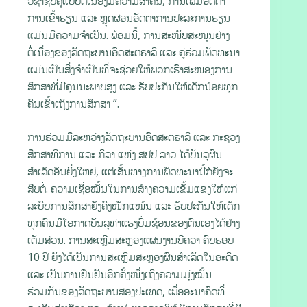
ວິຊາຊີບຄູແບບຕໍ່ເນື່ອງມີຄວາມສຳຄັນ, ການເພີ່ມອັດຕາ
ການເຂົ້າຮຽນ ແລະ ຫຼຸດຜ່ອນອັດຕາການປະລະການຮຽນ
ແມ່ນມີຄວາມຈຳເປັນ. ພ້ອມນີ້, ການສະໜັບສະໜູນຢ່າງ
ຕໍ່ເນື່ອງຂອງລັດຖະບານອົດສະຕຣາລີ ແລະ ຄູ່ຮ່ວມພັດທະນາ
ແມ່ນເປັນສິ່ງຈຳເປັນທີ່ຈະຊ່ວຍໃຫ້ພວກເຮົາສະໜອງການ
ສຶກສາທີ່ມີຄຸນນະພາບສູງ ແລະ ຮັບປະກັນໃຫ້ເດັກນ້ອຍທຸກ
ຄົນເຂົ້າເຖິງການສຶກສາ ”.
ການຮ່ວມມືລະຫວ່າງລັດຖະບານອົດສະຕຣາລີ ແລະ ກະຊວງ
ສຶກສາທິການ ແລະ ກິລາ ແຫ່ງ ສປປ ລາວ ໄດ້ບັນລຸຜົນ
ສຳເລັດອັນຍິ່ງໃຫຍ່, ແຕ່ເສັ້ນທາງການພັດທະນານີ້ກໍຍັງຈະ
ສືບຕໍ່. ຄວາມເຊື່ອໝັ້ນໃນການສ້າງຄວາມເຂັ້ມແຂງໃຫ້ແກ່
ລະບົບການສຶກສາຍັງຄົງໜັກແໜ້ນ ແລະ ຮັບປະກັນໃຫ້ເດັກ
ທຸກຄົນມີໂອກາດບັນລຸທ່າແຮງບົ່ມຊ້ອນຂອງຕົນເອງໄດ້ຢ່າງ
ເຕັມສ່ວນ. ການສະເຫຼີມສະຫຼອງແຜນງານບີຄວາ ຄົບຮອບ
10 ປີ ຍັງໄດ້ເປັນການສະເຫຼີມສະຫຼອງຜົນສຳເລັດໃນອະດີດ
ແລະ ເປັນການຢືນຢັນອີກຄັ້ງໜຶ່ງເຖິງຄວາມມຸ່ງໝັ້ນ
ຮ່ວມກັນຂອງລັດຖະບານສອງປະເທດ, ເພື່ອອະນາຄົດທີ່