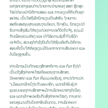
ຜ່ານມາ, ແມ່ນການປັບປຸງຫຼັກສູດຊັ້ນປະຖົມສຶກສາ
ແຫ່ງຊາດຢ່າງຮອບດ້ານໂດຍການນຳພາຂອງ ສສກ ຫຼັກສູດ
ໃໝ່ໄດ້ແນະນຳວິທີການສອນ ແລະ ການຮຽນທີ່ທັນກັບຍຸກ
ສະໄໝ, ເນັ້ນໃສ່ຖືເອົານັກຮຽນເປັນສຳຄັນ ໂດຍການ
ສະໜັບສະໜູນຜ່ານແຜນງານບີຄວາ, ປັດຈຸບັນ, ນັກຮຽນໄດ້
ຮັບການສົ່ງເສີມໃຫ້ຮຽນດ້ວຍການປະຕິບັດຕົວຈິງ, ຮ່ວມມື
ກັບເພື່ອນຮ່ວມຫ້ອງ ແລະ ນຳໃຊ້ຄວາມຮູ້ເຂົ້າໃນຊີວິດ
ປະຈຳວັນ, ສ່ວນຄູກໍກຳລັງປັບຕົວໃຫ້ຊິນເຄີຍກັບວິທີການ
ສອນທີ່ເນັ້ນໃຫ້ຫ້ອງຮຽນມີບັນຍາກາດການສົນທະນາ ແລະ
ຕໍ່ເນື່ອງຫຼາຍຂຶ້ນ.
ທ່ານລັດຖະມົນຕີກະຊວງສຶກສາທິການ ແລະ ກິລາ ຍັງໄດ້
ເນັ້ນເຖິງສິ່ງທ້າທາຍໃໝ່ທີ່ຂະແໜງການສຶກສາ,
ວິທະຍາສາດ ແລະ ກິລາ ທີ່ພວມປະເຊີນຢູ່, ທ່ານໄດ້ກ່າວວ່າ:
“ເມື່ອພວກເຮົາເບິ່ງໄປໃນອະນາຄົດ, ພວກເຮົາຮັບຮູ້ວ່າ
ຮູບແບບຂອງການສຶກສາຈະມີການພັດທະນາຢ່າງຕໍ່ເນື່ອງ
ແລະ ພວກເຮົາຈະປະເຊີນກັບສິ່ງທ້າທາຍໃໝ່ໆ. ການຂາດ
ແຄນຄູແມ່ນເປັນບັນຫາອັນຮີບດ່ວນ, ການພັດທະນາ