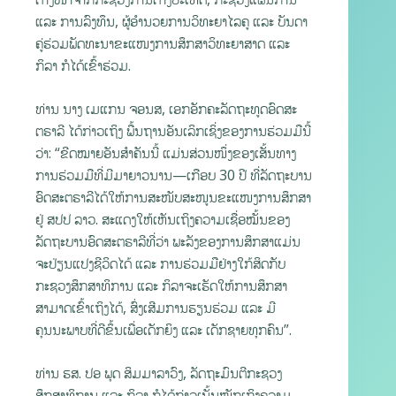
ແລະ ການລົງທຶນ, ຜູ້ອຳນວຍການວິທະຍາໄລຄູ ແລະ ບັນດາ
ຄູ່ຮ່ວມພັດທະນາຂະແໜງການສຶກສາວິທະຍາສາດ ແລະ
ກິລາ ກໍໄດ້ເຂົ້າຮ່ວມ.
ທ່ານ ນາງ ເມແກນ ຈອນສ, ເອກອັກຄະລັດຖະທູດອົດສະ
ຕຣາລີ ໄດ້ກ່າວເຖິງ ພື້ນຖານອັນເລິກເຊິ່ງຂອງການຮ່ວມມືນີ້
ວ່າ: “ຂີດໝາຍອັນສຳຄັນນີ້ ແມ່ນສ່ວນໜຶ່ງຂອງເສັ້ນທາງ
ການຮ່ວມມືທີ່ມີມາຍາວນານ—ເກືອບ 30 ປີ ທີ່ລັດຖະບານ
ອົດສະຕຣາລີໄດ້ໃຫ້ການສະໜັບສະໜູນຂະແໜງການສຶກສາ
ຢູ່ ສປປ ລາວ. ສະແດງໃຫ້ເຫັນເຖິງຄວາມເຊື່ອໝັ້ນຂອງ
ລັດຖະບານອົດສະຕຣາລີທີ່ວ່າ ພະລັງຂອງການສຶກສາແມ່ນ
ຈະປ່ຽນແປງຊີວິດໄດ້ ແລະ ການຮ່ວມມືຢ່າງໃກ້ສິດກັບ
ກະຊວງສຶກສາທິການ ແລະ ກິລາຈະເຮັດໃຫ້ການສຶກສາ
ສາມາດເຂົ້າເຖິງໄດ້, ສົ່ງເສີມການຮຽນຮ່ວມ ແລະ ມີ
ຄຸນນະພາບທີ່ດີຂຶ້ນເພື່ອເດັກຍິງ ແລະ ເດັກຊາຍທຸກຄົນ”.
ທ່ານ ຮສ. ປອ ພຸດ ສິມມາລາວົງ, ລັດຖະມົນຕີກະຊວງ
ສຶກສາທິການ ແລະ ກິລາ ກໍໄດ້ກ່າວເນັ້ນໜັກເຖິງຄວາມ