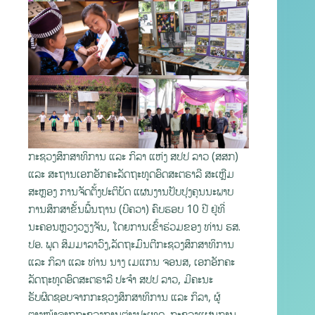
ກະຊວງສຶກສາທິການ ແລະ ກິລາ ແຫ່ງ ສປປ ລາວ (ສສກ)
ແລະ ສະຖານເອກອັກຄະລັດຖະທູດອົດສະຕຣາລີ ສະເຫຼີມ
ສະຫຼອງ ການຈັດຕັ້ງປະຕິບັດ ແຜນງານປັບປຸງຄຸນນະພາບ
ການສຶກສາຂັ້ນພື້ນຖານ (ບີຄວາ) ຄົບຮອບ 10 ປີ ຢູ່ທີ່
ນະຄອນຫຼວງວຽງຈັນ, ໂດຍການເຂົ້າຮ່ວມຂອງ ທ່ານ ຮສ.
ປອ. ພຸດ ສິມມາລາວົງ,ລັດຖະມົນຕີກະຊວງສຶກສາທິການ
ແລະ ກິລາ ແລະ ທ່ານ ນາງ ເມແກນ ຈອນສ, ເອກອັກຄະ
ລັດຖະທູດອົດສະຕຣາລີ ປະຈຳ ສປປ ລາວ, ມີຄະນະ
ຮັບຜິດຊອບຈາກກະຊວງສຶກສາທິການ ແລະ ກິລາ, ຜູ້
ຕາງໜ້າຈາກກະຊວງການຕ່າງປະເທດ, ກະຊວງແຜນການ