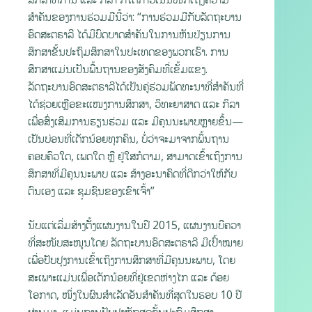
ສຳຄັນຂອງການຮ່ວມມືນີ້ວ່າ: “ການຮ່ວມມືກັບລັດຖະບານ
ອົດສະຕຣາລີ ໄດ້ມີບົດບາດສໍາຄັນໃນການຫັນປ່ຽນການ
ສຶກສາຂັ້ນປະຖົມສຶກສາໃນປະເທດຂອງພວກເຮົາ. ການ
ສຶກສາແມ່ນເປັນພື້ນຖານຂອງສັງຄົມທີ່ເຂັ້ມແຂງ.
ລັດຖະບານອົດສະຕຣາລີໄດ້ເປັນຄູ່ຮ່ວມພັດທະນາທີ່ສຳຄັນທີ່
ໄດ້ຊ່ວຍເຫຼືອຂະແໜງການສຶກສາ, ວິທະຍາສາດ ແລະ ກິລາ
ເພື່ອສົ່ງເສິມການຮຽນຮ່ວມ ແລະ ມີຄຸນນະພາບຫຼາຍຂຶ້ນ—
ເປັນບ່ອນທີ່ເດັກນ້ອຍທຸກຄົນ, ບໍ່ວ່າຈະມາຈາກພຶ້ນຖານ
ຄອບຄົວໃດ, ເພດໃດ ຫຼື ຢູ່ໃສກໍຕາມ, ສາມາດເຂົ້າເຖິງການ
ສຶກສາທີ່ມີຄຸນນະພາບ ແລະ ສ້າງອະນາຄົດທີ່ດີກວ່າໃຫ້ກັບ
ຕົນເອງ ແລະ ຊຸມຊົນຂອງເຂົາເຈົ້າ”
ນັບແຕ່ເລີ່ມສ້າງຕັັ້ງແຜນງານໃນປີ 2015, ແຜນງານບີຄວາ
ທີ່ສະໜັບສະໜູນໂດຍ ລັດຖະບານອົດສະຕຣາລີ ມີເປົ້າໝາຍ
ເພື່ອປັບປຸງການເຂົ້າເຖິງການສຶກສາທີ່ມີຄຸນນະພາບ, ໂດຍ
ສະເພາະແມ່ນເພື່ອເດັກນ້ອຍທີ່ຢູ່ເຂດຫ່າງໄກ ແລະ ດ້ອຍ
ໂອກາດ, ໜຶ່ງໃນຜົນສຳເລັດອັນສຳຄັນທີ່ສຸດໃນຮອບ 10 ປີ