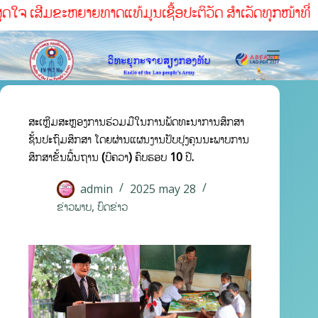
ໃຈ ເສີມຂະຫຍາຍທາດແທ້ມູນເຊື້ອປະຕິວັດ ສໍາເລັດທຸກໜ້າທ່ີ
ສະເຫຼີມສະຫຼອງການຮ່ວມມືໃນການພັດທະນາການສຶກສາ
ຊັ້ນປະຖົມສຶກສາ ໂດຍຜ່ານແຜນງານປັບປຸງຄຸນນະພາບການ
ສຶກສາຂັ້ນພື້ນຖານ (ບີຄວາ) ຄົບຮອບ 10 ປີ.
admin
2025 may 28
ຂ່າວພາບ
,
ບົດຂ່າວ