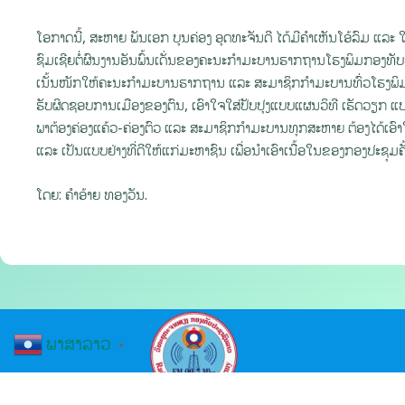
ໂອກາດນີ້, ສະຫາຍ ພັນເອກ ບຸນຄ່ອງ ອຸດທະຈັນດີ ໄດ້ມີຄຳເຫັນໂອ້ລົມ ແລະ ໃຫ້
ຊົມເຊີຍຕໍ່ຜົນງານອັນພົ້ນເດັ່ນຂອງຄະນະກໍາມະບານຮາກຖານໂຮງພິມກອງທັ
ເນັ້ນໜັກໃຫ້ຄະນະກໍາມະບານຮາກຖານ ແລະ ສະມາຊິກກໍາມະບານທົ່ວໂຮງພິມກ
ຮັບຜິດຊອບການເມືອງຂອງຕົນ, ເອົາໃຈໃສ່ປັບປຸງແບບແຜນວິທີ ເຮັດວຽກ 
ພາຕ້ອງຄ່ອງແຄ້ວ-ຄ່ອງຕົວ ແລະ ສະມາຊິກກຳມະບານທຸກສະຫາຍ ຕ້ອງໄດ້ເອົ
ແລະ ເປັນແບບຢ່າງທີ່ດີໃຫ້ແກ່ມະຫາຊົນ ເພື່ອນໍາເອົາເນື້ອໃນຂອງກອງປະຊຸມຄັ້ງ
ໂດຍ: ຄຳອ້າຍ ທອງວັນ.
ພາສາລາວ
▼