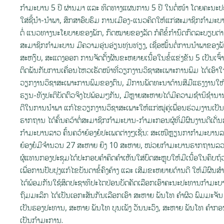
ກໍາມະບານ 5 ປີ ຜ່ານມາ ແລະ ທິດທາງແຜນການ 5 ປີ ໃນຕໍ່ໜ້າ ໂດຍຄະນ
ໃສ່ຊີ້ນໍາ-ນໍາພາ, ສຶກສາອົບຮົມ ການເມືອງ-ແນວຄິດໃຫ້ແກ່ສະມາຊິກກຳມະ
ຕໍ່ ແນວທາງນະໂຍບາຍຂອງພັກ, ກົດໝາຍຂອງລັດ ກໍຄືຂໍ້ກຳນົດກົດລະບຽບຕ່າ
ສະມາຊິກກຳມະບານ ມີຄວາມອຸ່ນອ່ຽນທຸ່ນທ່ຽງ, ເຊື່ອໝັ້ນຕໍ່ການນໍາພາ
ສະຫງົບ, ສະແດງອອກ ການຈັດຕັ້ງຜັນຂະຫຍາຍເນື້ອໃນຂໍ້ແຂ່ງຂັນ 5 ເປັນເ
ຕິດພັນກັບການເຄື່ອນໄຫວເຮັດໜ້າທີ່ວຽກງານວິຊາສະເພາະການພິມ ໄດ້ເອົາໃ
ວຽກງານວິຊາສະເພາະການພິມຂອງຕົນ, ມີການພັດທະນາດ້ານສີມືແຮງງານໃຫ້
ຮຽນ-ທັງປະຕິບັດຕົວຈິງໄປພ້ອມໆກັນ, ມີຫຼາຍສະຫາຍໄດ້ມີຄວາມຊໍານິຊໍານາ
ດີໃນການນໍາພາ ແກ້ໄຂວຽກງານວິຊາສະເພາະໃຫ້ແກ່ໝູ່ຄູ່ເພື່ອນຮ່ວມງານເປັນຢ່
ຮາກຖານ ໄດ້ຄົ້ນຄວ້າຕໍ່ສະມາຊິກກໍາມະບານ-ກຳມະກອນຜູ້ທີ່ມີຜົນງານດີເ
ກຳມະບານລາວ ຄົ້ນຄວ້າຍ້ອງຍໍປະເພດຕ່າງໆເຊັ່ນ: ສະເໜີຫຼຽນກາກຳມະບານ
ຍ້ອງຍໍມີຈໍານວນ 27 ສະຫາຍ ຍິງ 10 ສະຫາຍ, ໜ່ວຍກຳມະບານຮາກຖານລວ
ຜູ້ແທນກອງປະຊຸມໄດ້ປະກອບຄໍາຄິດຄໍາເຫັນໃສ່ບົດສະຫຼຸບໃຫ້ມີເນື້ອໃນຄົ
ເພື່ອການປັບປຸງແກ້ໄຂບັນດາຂໍ້ຄົງຄ້າງ ແລະ ເສີມຂະຫຍາຍດ້ານດີ ໃຫ້ມີຜົນສ
ໄດ້ພ້ອມກັນໃຊ້ສິດປະຊາທິປະໄຕປ່ອນບັດຄັດເລືອກເອົາຄະນະປະທານກຳມະ
ຖົມມະລຶກ ໄດ້ເປັນເອກະສັນກັນເລືອກເອົາ ສະຫາຍ ພັນໂທ ຄຳຜິວ ພົມມະຈ
ເປັນຮອງປະທານ, ສະຫາຍ ພັນໂທ ບຸນເພັງ ວັນນະວົງ, ສະຫາຍ ພັນໂທ ຄຳກອ
ເປັນກຳມະການ.