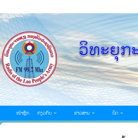
ໜ້າຫຼັກ
ກ່ຽວກັບ
ຂ່າວສານ
ບົດ