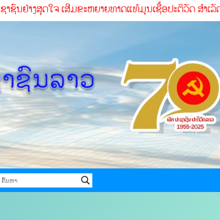
ຸດໃຈ ເສີມຂະຫຍາຍທາດແທ້ມູນເຊື້ອປະຕິວັດ ສໍາເລັດທຸກໜ້າທ່ີ