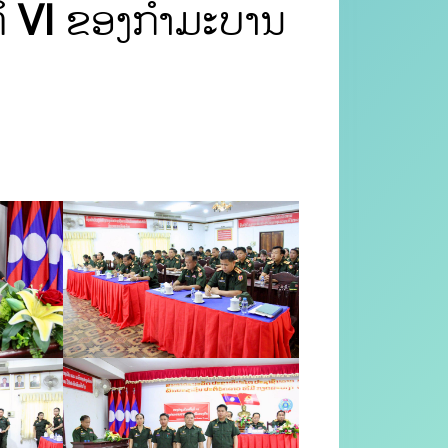
ງທິ VI ຂອງກຳມະບານ