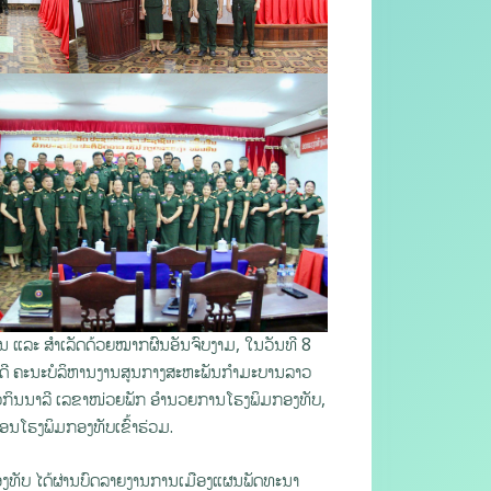
ນ ແລະ ສຳເລັດດ້ວຍໝາກຜົນອັນຈົບງາມ, ໃນວັນທີ 8
ດີ ຄະນະບໍລິຫານງານສູນກາງສະຫະພັນກຳມະບານລາວ
ກິນນາລີ ເລຂາໜ່ວຍພັກ ອໍານວຍການໂຮງພິມກອງທັບ,
ໂຮງພິມກອງທັບເຂົ້າຮ່ວມ.
ທັບ ໄດ້ຜ່ານບົດລາຍງານການເມືອງແຜນພັດທະນາ