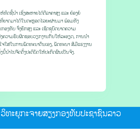
ທິດຊີ້ນໍາ ເຊິ່ງສະຫາຍໄດ້ຕີລາຄາສູງ ແລະ ຍ້ອງຍໍ
ບທີ່ຍາດມາໄດ້ໃນຕະຫຼອດໄລຍະຜ່ານມາ ພ້ອມທັງ
ອງທັບ ຈົ່ງຍົກສູງ ແລະ ເຊີດຊູບົດບາດຄວາມ
ແບ່ງຄວາມຮັບຜິດຊອບວຽກງານກັນໃຫ້ລະອຽດ, ການນໍາ
າໃຈໃສ່ໃນການພັດທະນາຕົນເອງ, ພັດທະນາ ສີມືແຮງງານ
ນີ້ນຳໄປຈັດຕັ້ງປະຕິບັດໃຫ້ປະກົດຜົນເປັນຈິງ.
ວິທະຍຸກະຈາຍສຽງກອງທັບປະຊາຊົນລາວ
Radio Of The Lao People's Army