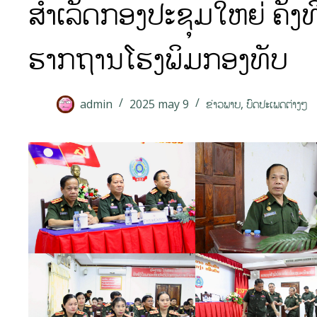
ສຳເລັດກອງປະຊຸມໃຫຍ່ ຄັ້
ຮາກຖານໂຮງພິມກອງທັບ
admin
2025 may 9
ຂ່າວພາບ
,
ບົດປະເພດຕ່າງໆ