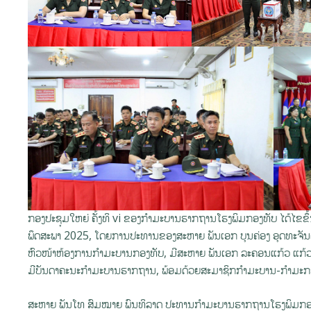
ກອງປະຊຸມໃຫຍ່ ຄັ້ງທິ vi ຂອງກຳມະບານຮາກຖານໂຮງພິມກອງທັບ ໄດ້ໄຂຂຶ້
ພຶດສະພາ 2025, ໂດຍການປະທານຂອງສະຫາຍ ພັນເອກ ບຸນຄ່ອງ ອຸດທະຈັນ
ຫົວໜ້າຫ້ອງການກຳມະບານກອງທັບ, ມີສະຫາຍ ພັນເອກ ລະຄອນແກ້ວ ແກ້ວ
ມີບັນດາຄະນະກຳມະບານຮາກຖານ, ພ້ອມດ້ວຍສະມາຊິກກຳມະບານ-ກຳມະກອນ
ສະຫາຍ ພັນໂທ ສົມໝາຍ ພົນທິລາດ ປະທານກໍາມະບານຮາກຖານໂຮງພິມກອງ