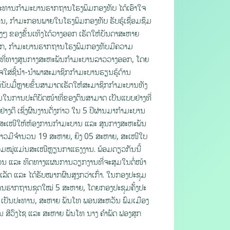
ະປະທານກໍາມະບານຮາກຖານໂຮງພິມກອງທັບ ໄດ້ເອົາໃຈ
ບານ, ກຳມະກອນພາຍໃນໂຮງພິມກອງທັບ ຮັບຮູ້ເຊື່ອມຊຶມ
ງໆ ຂອງຂັ້ນເທິງໄດ້ວາງອອກ ເຮັດໃຫ້ບັນດາສະຫາຍ
ຂອງພັກ, ກຳມະບານຮາກຖານໂຮງພິມກອງທັບມີຄວາມ
ຈົ້າທີ່ທາງສູນກາງສະຫະພັນກຳມະບານລາວວາງອອກ, ໂດຍ
ຈໃສ່ຊີ້ນໍາ-ນໍາພາສະມາຊິກກຳມະບານຮຽນຮູ້ດ້ານ
ນັບມື້ຫຼາຍຂຶ້ນສາມາດເຮັດໃຫ້ສະມາຊິກກຳມະບານທັງ
ນໃນການປະຕິບັດໜ້າທີ່ຂອງຕົນສາມາດ ເປັນແບບຢ່າງທີ່
າງດີ ເຊິ່ງຜົນງານດັ່ງກ່າວ ໃນ 5 ປີຜ່ານມາກໍາມະບານ
ດັ່ນສະເໜີໃຫ້ຫ້ອງການກຳມະບານ ແລະ ສູນກາງສະຫະພັນ
ລາວມີຈໍານວນ 19 ສະຫາຍ, ຍິງ 05 ສະຫາຍ, ສະເໜີໃບ
ມໝູ່ແມ່ນສະເໜີຫຼຽນກາແຮງງານ. ພ້ອມດຽວກັນນີ້
ບຖ້ວນ ແລະ ທິດທາງແຜນການວຽກງານທີ່ຈະສຸມໃນຕໍ່ໜ້າ
ຳເລັດ ແລະ ໄດ້ຮັບໝາກຜົນສູງກວ່າເກົ່າ. ໃນກອງປະຊຸມ
ບານຮາກຖານຊຸດໃໝ່ 5 ສະຫາຍ, ໂດຍກອງປະຊຸມຄັ້ງປະ
ັນ ເປັນປະທານ, ສະຫາຍ ພັນໂທ ພອນສະຫວັນ ພົມເມືອງ
ນ ສີວົງໄຊ ແລະ ສະຫາຍ ພັນໂທ ນາງ ຄຳພັດ ຟອງສຸກ