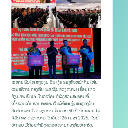
ສະຫາຍ ພົນໂທ ຫງວຽນ ວັນ ເງ້ຍ ຮອງຫົວຫນ້າກົມໃຫ່ຍ
ເສນາທິການກອງທັບ ປະຊາຊົນຫວຽດນາມ ເຄື່ອນໄຫວ
ຢ້ຽມຢາມພົບປະ ບັນດາກ້ອນກຳລັງສວນສະໜາມທີ່
ເຂົ້າຮ່ວມເດີນສວນສະໜາມໃນພິທີສະເຫຼີມສະຫຼອງວັນ
ປົດປ່ອຍພາກໃຕ້ຫວຽດນາມຄົບຮອບ 50 ປີ ທີ່ນະຄອນ ໂຮ່
ຈິມີນ ສສ ຫວຽດນາມ ໃນວັນທີ 26 ເມສາ 2025, ໃນນີ້
ປະກອບ ມີກ້ອນກຳລັງສວນສະໜາມກອງທັບປະຊາຊົນ