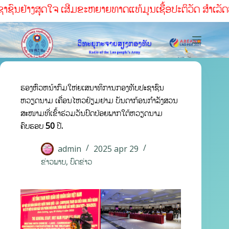
າຊົນຢ່າງສຸດໃຈ ເສີມຂະຫຍາຍທາດແທ້ມູນເຊື້ອປະຕິວັດ ສໍາເລັດທຸກ
ຮອງຫົວຫນ້າກົມໃຫ່ຍເສນາທິການກອງທັບປະຊາຊົນ
ຫວຽດນາມ ເຄື່ອນໄຫວຢ້ຽມຢາມ ບັນດາກ້ອນກຳລັງສວນ
ສະໜາມທີ່ເຂົ້າຮ່ວມວັນປົດປ່ອຍພາກໃຕ້ຫວຽດນາມ
ຄົບຮອບ 50 ປີ.
admin
2025 apr 29
ຂ່າວພາບ
,
ບົດຂ່າວ