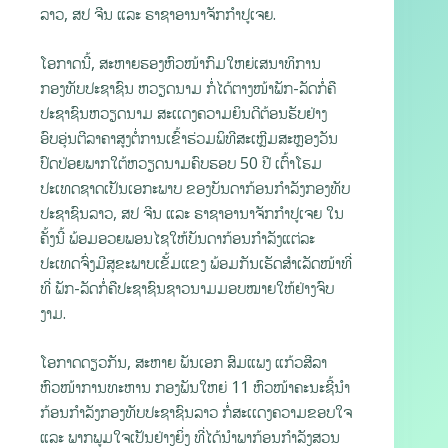
ລາວ, ສປ ຈີນ ແລະ ຣາຊາອານາຈັກກຳປູເຈຍ.
ໂອກາດນີ້, ສະຫາຍຮອງຫົວໜ້າກົມໃຫຍ່ເສນາທິການ
ກອງທັບປະຊາຊົນ ຫວຽດນາມ ກໍ່ໄດ້ຕາງໜ້າພັກ-ລັດກໍ່ຄື
ປະຊາຊົນຫວຽດນາມ ສະເເດງຄວາມຍິນດີຕ້ອນຮັບຢ່າງ
ອົບອຸ່ນຕີລາຄາສູງຕໍ່ການເຂົ້າຮ່ວມພິທີສະເຫຼີມສະຫຼອງວັນ
ປົດປ່ອຍພາກໃຕ້ຫວຽດນາມຄົບຮອບ 50 ປີ ເຕົ້າໂຮມ
ປະເທດຊາດເປັນເອກະພາບ ຂອງບັນດາກ້ອນກຳລັງກອງທັບ
ປະຊາຊົນລາວ, ສປ ຈີນ ແລະ ຣາຊາອານາຈັກກຳປູເຈຍ ໃນ
ຄັ້ງນີ້ ພ້ອມອວຍພອນໄຊໃຫ້ບັນດາກ້ອນກຳລັງແຕ່ລະ
ປະເທດຈົ່ງມີສຸຂະພາບເຂັ້ມແຂງ ພ້ອມກັນເຮັດສຳເລັດໜ້າທີ່
ທີ່ ພັກ-ລັດກໍ່ຄືປະຊາຊົນຊາວນາມມອບໝາຍໃຫ້ຢ່າງຈົບ
ງາມ.
ໂອກາດດຽວກັນ, ສະຫາຍ ພັນເອກ ສົມແພງ ແກ້ວສີລາ
ຫົວໜ້າການທະຫານ ກອງພັນໃຫຍ່ 11 ຫົວໜ້າຄະນະຊີ້ນຳ
ກ້ອນກຳລັງກອງທັບປະຊາຊົນລາວ ກໍ່ສະເເດງຄວາມຂອບໃຈ
ແລະ ພາກພູມໃຈເປັນຢ່າງຍິ່ງ ທີ່ໄດ້ນໍາພາກ້ອນກຳລັງສວນ