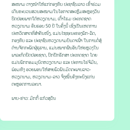
ສະໜາມ ຕາງໜ້າໃຫ້ແກ່ກອງທັບ ປະຊາຊົນລາວ ເຂົ້າຮ່ວມ
ເດີນຂະບວນສວນສະໝາມໃນໂອກາດສະເຫຼີມສະຫຼອງວັນ
ປົດປ່ອຍພາກໃຕ້ຫວຽດນາມ, ເຕົ້າໂຮມ ປະເທດຊາດ
ຫວຽດນາມ ຄົບຮອບ 50 ປີ ໃນຄັ້ງນີ້ ເຊິ່ງເປັນເຫດການ
ປະຫວັດສາດທີ່ສໍາຄັນໜຶ່ງ, ແມ່ນໄຊຊະນະຂອງພັກ-ລັດ,
ກອງທັບ ແລະ ປະຊາຊົນຫວຽດນາມບັນດາເຜົ່າ ໃນການຕໍ່ສູ້
ຕ້ານຈັກກະພັດຜູ້ຮູຮານ, ແມ່ນໝາກຜົນອັນໃຫ່ຍຫຼວງໃນ
ພາລະກິດປົດປ່ອຍຊາດ, ປົກປັກຮັກສາ ປະເທດຊາດ ໂດຍ
ແມ່ນພັກກອມມູນິດຫວຽດນາມ ແລະ ປະທານໂຮ່ຈີມິນ,
ພ້ອມທັງ ອວຍພອນໃຫ້ສາຍພົວພັນມິດຕະພາບລາວ-
ຫວຽດນາມ, ຫວຽດນາມ-ລາວ ຈົ່ງໝັ້ນຄົງທະນົງແກ່ນ
ຕະຫຼອດການລະນາ.
ພາບ-ຂ່າວ: ມິກກີ້ ແກ້ວສຸວັນ