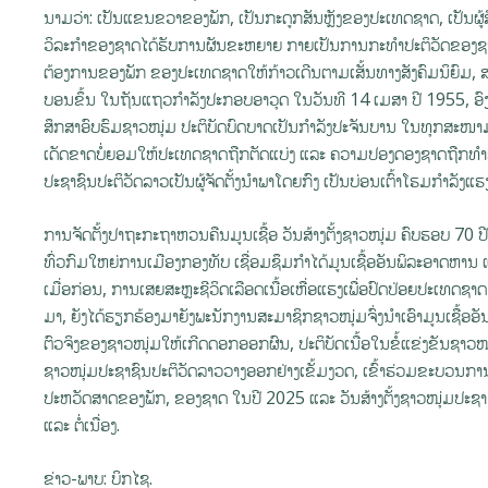
ນາມວ່າ: ເປັນແຂນຂວາຂອງພັກ, ເປັນກະດູກສັນຫຼັງຂອງປະເທດຊາດ, ເປັນຜູ້ສ
ວິລະກຳຂອງຊາດໄດ້ຮັບການຜັນຂະຫຍາຍ ກາຍເປັນການກະທຳປະຕິວັດຂອງຊ
ຕ້ອງການຂອງພັກ ຂອງປະເທດຊາດໃຫ້ກ້າວເດີນຕາມເສັ້ນທາງສັງຄົມນິຍົມ, ສະນັ້
ບອນຂຶ້ນ ໃນຖັນແຖວກຳລັງປະກອບອາວຸດ ໃນວັນທີ 14 ເມສາ ປີ 1955, ອົງການ
ສຶກສາອົບຮົມຊາວໜຸ່ມ ປະຕິບັດບົດບາດເປັນກຳລັງປະຈັນບານ ໃນທຸກສະໜາມ
ເດັດຂາດບໍ່ຍອມໃຫ້ປະເທດຊາດຖືກຕັດແບ່ງ ແລະ ຄວາມປອງດອງຊາດຖືກທຳລ
ປະຊາຊົນປະຕິວັດລາວເປັນຜູ້ຈັດຕັ້ງນໍາພາໂດຍກົງ ເປັນບ່ອນເຕົ້າໂຮມກໍາລັງແ
ການຈັດຕັ້ງປາຖະກະຖາຫວນຄືນມູນເຊື້ອ ວັນສ້າງຕັ້ງຊາວໜຸ່ມ ຄົບຮອບ 70 ປີໃ
ທົ່ວກົມໃຫຍ່ການເມືອງກອງທັບ ເຊື່ອມຊຶມກຳໄດ້ມູນເຊື້ອອັນພິລະອາດຫາ
ເມື່ອກ່ອນ, ການເສຍສະຫຼະຊີວິດເລືອດເນື້ອເຫື່ອແຮງເພື່ອປົດປ່ອຍປະເທດຊາດ
ມາ, ຍັງໄດ້ຮຽກຮ້ອງມາຍັງພະນັກງານສະມາຊິກຊາວໜຸ່ມຈົ່ງນຳເອົາມູນເຊື້ອອັນ
ຕົວຈິງຂອງຊາວໜຸ່ມໃຫ້ເກີດດອກອອກຜົນ, ປະຕິບັດເນື້ອໃນຂໍ້ແຂ່ງຂັນຊາວ
ຊາວໜຸ່ມປະຊາຊົນປະຕິວັດລາວວາງອອກຢ່າງເຂັ້ມງວດ, ເຂົ້າຮ່ວມຂະບວນການ
ປະຫວັດສາດຂອງພັກ, ຂອງຊາດ ໃນປີ 2025 ແລະ ວັນສ້າງຕັ້ງຊາວໜຸ່ມປະຊາຊ
ແລະ ຕໍ່ເນື່ອງ.
ຂ່າວ-ພາບ: ບິກໄຊ.