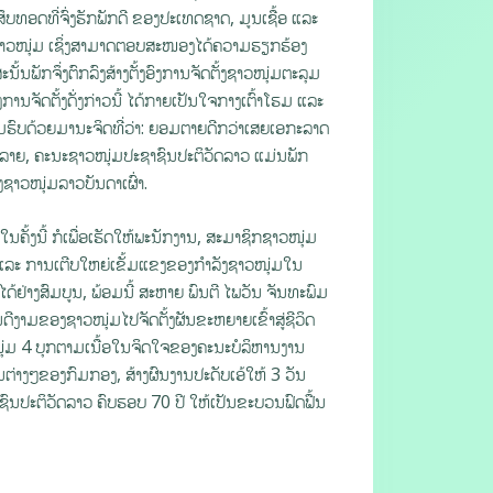
ຶບທອດທີ່ຈົ່ງຮັກພັກດີ ຂອງປະເທດຊາດ, ມູນເຊື້ອ ແລະ
າວໜຸ່ມ ເຊິ່ງສາມາດຕອບສະໜອງໄດ້ຄວາມຮຽກຮ້ອງ
ນພັກຈຶ່ງຕົກລົງສ້າງຕັ້ງອົງການຈັດຕັ້ງຊາວໜຸ່ມຕະລຸມ
ຈັດຕັ້ງດັ່ງກ່າວນີ້ ໄດ້ກາຍເປັນໃຈກາງເຕົ້າໂຮມ ແລະ
ຮົບດ້ວຍມານະຈິດທີ່ວ່າ: ຍອມຕາຍດີກວ່າເສຍເອກະລາດ
າຍ, ຄະນະຊາວໜຸ່ມປະຊາຊົນປະຕິວັດລາວ ແມ່ນພັກ
ຮງຊາວໜຸ່ມລາວບັນດາເຜົ່າ.
ນຄັ້ງນີ້ ກໍເພື່ອເຮັດໃຫ້ພະນັກງານ, ສະມາຊິກຊາວໜຸ່ມ
ນ ແລະ ການເຕີບໃຫຍ່ເຂັ້ມແຂງຂອງກຳລັງຊາວໜຸ່ມໃນ
ໄດ້ຢ່າງສົມບູນ, ພ້ອມນີ້ ສະຫາຍ ພົນຕີ ໄພວັນ ຈັນທະພົມ
ດີງາມຂອງຊາວໜຸ່ມໄປຈັດຕັ້ງຜັນຂະຫຍາຍເຂົ້າສູ່ຊີວິດ
ໜຸ່ມ 4 ບຸກຕາມເນື້ອໃນຈິດໃຈຂອງຄະນະບໍລິຫານງານ
ຕ່າງໆຂອງກົມກອງ, ສ້າງຜົນງານປະດັບເອ້ໃຫ້ 3 ວັນ
ົນປະຕິວັດລາວ ຄົບຮອບ 70 ປີ ໃຫ້ເປັນຂະບວນຟົດຟື້ນ