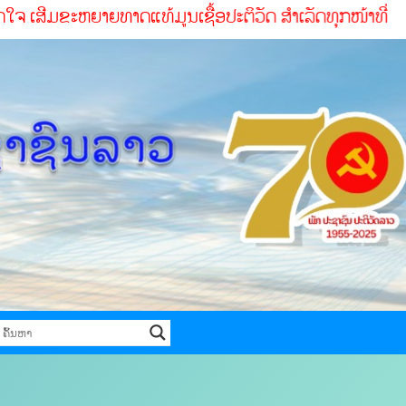
ຍທາດແທ້ມູນເຊື້ອປະຕິວັດ ສໍາເລັດທຸກໜ້າທ່ີ