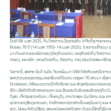
ວັນທີ 08 ເມສາ 2025, ກົມໃຫຍ່ການເມືອງກອງທັບ ໄດ້ຈັດຕັ້ງປາຖະກະຖາມູນ
ຄົບຮອບ 70 ປີ (14 ເມສາ 1955-14 ເມສາ 2025), ໂດຍການເຂົ້າຮ່ວມ ແ
ມາ ກຳມະການຄະນະພັກກະຊວງປ້ອງກັນປະເທດ, ຮອງຫົວໜ້າກົມໃຫຍ່ການເມືອງກ
ກະຊວງ, ຄະນະພັກ- ຄະນະບັນຊາກົມ, ຫ້ອງການ, ກອງ ພ້ອມດ້ວຍສະມາຊິກຊາວ
ໂອກາດນີ້, ສະຫາຍ ພົນຕີ ໄພວັນ ຈັນທະພົມມາ ໄດ້ຍົກໃຫ້ເຫັນປະຫວັດການກ
ສະຫງ່າງາມຂອງຊາວໜຸ່ມປະຊາຊົນປະຕິວັດລາວ ຕະຫຼອດ 70 ຜ່ານມາ ເຊິ່ງຍ
ປົດປ່ອຍຊາດ, ກໍຄືຂະບວນການປົກປັກຮັກສາ ແລະ ສ້າງສາພັດທະນາປະເທດຊາ
ຊີວິດ ເພື່ອປົກປັກຮັກສາເອກະລາດ ແລະ ຜືນແຜ່ນດິນອັນແສນຮັກຂອງຕົນໄວ້, ບັນພະບຸ
ວົງສາ, ເຈົ້າໄຊເສດຖາທິລາດ, ເຈົ້າອານຸວົງ, ທ່ານໄກສອນ ພົມວິຫານ ແລະ ທ່ານ
ຮຸກຮານຂອງສັດຕູພາຍນອກ, ນຳເອົາປະເທດຊາດຜ່ານພົ້ນພະຍຸລົມແດງ ແລະ ສາມ
ຊາດ, ບໍ່ຍອມຈຳນົນຕໍ່ສັດຕູ. ສະເພາະໄລຍະປະຫວັດສາດ ນັບແຕ່ມື້ສ້າງຕັ້ງພັ