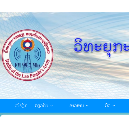
ໜ້າຫຼັກ
ກ່ຽວກັບ
ຂ່າວສານ
ບົດ