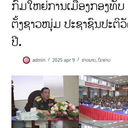
ກົມໃຫຍ່ການເມືອງກອງທັບ 
ຕັ້ງຊາວໜຸ່ມ ປະຊາຊົນປະຕິ
ປີ.
admin
2025 apr 9
ຂ່າວພາບ
,
ບົດຂ່າວ