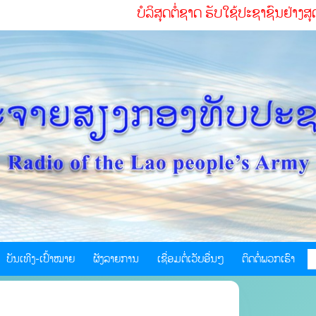
ບໍລິສຸດຕໍ່ຊາດ ຮັບໃຊ້ປະຊາຊົນຢ່າງສຸດໃຈ ເສີມຂະຫຍາ
ບັນເທີງ-ເປົ້າໝາຍ
ຜັງລາຍການ
ເຊື່ອມຕໍ່ເວັບອື່ນໆ
ຕິດຕໍ່ພວກເຮົາ