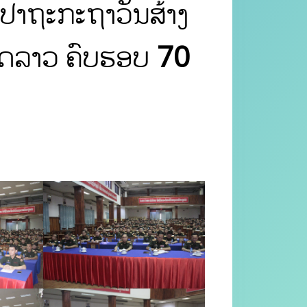
ປາຖະກະຖາວັນສ້າງ
ວັດລາວ ຄົບຮອບ 70