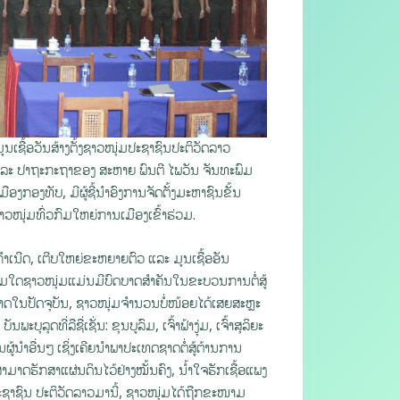
ເຊື້ອວັນສ້າງຕັ້ງຊາວໜຸ່ມປະຊາຊົນປະຕິວັດລາວ
ລະ ປາຖະກະຖາຂອງ ສະຫາຍ ພົນຕີ ໄພວັນ ຈັນທະພົມ
ອງທັບ, ມີຜູ້ຊີ້ນໍາອົງການຈັດຕັ້ງມະຫາຊົນຂັ້ນ
ໜຸ່ມທົ່ວກົມໃຫຍ່ການເມືອງເຂົ້າຮ່ວມ.
ຳເນີດ, ເຕີບໃຫຍ່ຂະຫຍາຍຕົວ ແລະ ມູນເຊື້ອອັນ
າມໃດຊາວໜຸ່ມແມ່ນມີບົດບາດສຳຄັນໃນຂະບວນການຕໍ່ສູ້
ດໃນປັດຈຸບັນ, ຊາວໜຸ່ມຈຳນວນບໍ່ໜ້ອຍໄດ້ເສຍສະຫຼະ
ລຸດທີ່ລືຊື່ເຊັ່ນ: ຂຸນບູລົມ, ເຈົ້າຟ້າງຸ່ມ, ເຈົ້າສຸລິຍະ
ຜູ້ນໍາອື່ນໆ ເຊິ່ງເຄີຍນຳພາປະເທດຊາດຕໍ່ສູ້ຕ້ານການ
າດຮັກສາແຜ່ນດິນໄວ້ຢ່າງໝັ້ນຄົງ, ນ້ຳໃຈຮັກເຊື້ອແພງ
ກປະຊາຊົນ ປະຕິວັດລາວມານີ້, ຊາວໜຸ່ມໄດ້ຖືກຂະໜາມ