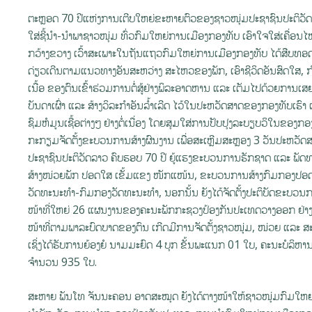
ຕະຫຼອດ 70 ປີແຫ່ງການເຕີບໃຫຍ່ຂະຫາຍຕົວຂອງຊາວໜຸ່ມປະຊາຊົນປະຕິວັດ
ໃສ່ຊີ້ນໍາ-ນໍາພາຊາວໜຸ່ມ ທົ່ວກົມໃຫຍ່ການເມືອງກອງທັບ ເອົາໃຈໃສ່ເຄື
ກວ້າງຂວາງ ເວົ້າສະເພາະໃນຖັນແຖວກົມໃຫຍ່ການເມືອງກອງທັບ ໄດ້ສືບທອດເສ
ດ່ຽວເດີນຕາມແນວທາງອັນສະຫວ່າງ ສະໄຫວຂອງພັກ, ເອົາຊີວິດອັນສົດໃສ, ກ
ເນື້ອ ຂອງຕົນເຂົ້າຮ່ວມການຕໍ່ສູ້ຢ່າງພິລະອາດຫານ ແລະ ເຕັມໄປດ້ວຍການເສຍສ
ບັນດາເຜົ່າ ແລະ ສ້າງວິລະກຳອັນລ້ຳເລີດ ໄວ້ໃນປະຫວັດສາດຂອງກອງທັບເຮົາ 
ຊົມຫໍມູນເຊື້ອຕ່າງໆ ຢ່າງຕໍ່ເນື່ອງ ໂດຍສຸມໃສ່ການປັບປຸງລະບຽບວິໃນຂອງ
ກະກຽມຈັດຕັ້ງຂະບວນການສ້າງຜົນງານ ເພື່ອສະເຫຼີມສະຫຼອງ 3 ວັນປະຫວັດສ
ປະຊາຊົນປະຕິວັດລາວ ຄົບຮອບ 70 ປີ ຍູ້ແຮງຂະບວນການຮັກຊາດ ແລະ ພັດທະ
ສ້າງໜ່ວຍພັກ ປອດໃສ ເຂັ້ມແຂງ ໜັກແໜ້ນ, ຂະບວນການສ້າງກົມກອງປອດ
ວັດທະນະທຳ-ກົມກອງວັດທະນະທຳ, ນອກນັ້ນ ຍັງໄດ້ຈັດຕັ້ງປະຕິບັດຂະບວນກ
ໜ້າທີ່ໃຫຍ່ 26 ແຜນງານຂອງຄະນະພັກກະຊວງປ້ອງກັນປະເທດວາງອອກ ຢ່າງຕໍ່
ໜ້າທີ່ຕາມພາລະບົດບາດຂອງຕົນ ເກີດມີການຈັດຕັ້ງຊາວໜຸ່ມ, ໜ່ວຍ ແລະ ສະມາ
ເຊິ່ງໄດ້ຮັບການຍ້ອງຍໍ ນາມມະຍົດ 4 ບຸກ ຂັ້ນພະແນກ 01 ໃບ, ຄະນະບໍລິຫ
ຈໍານວນ 935 ໃບ.
ສະຫາຍ ພັນໂທ ຈັນນະຄອນ ອາດສະໝຸດ ຍັງໄດ້ຕາງໜ້າໃຫ້ຊາວໜຸ່ມກົມໃຫ