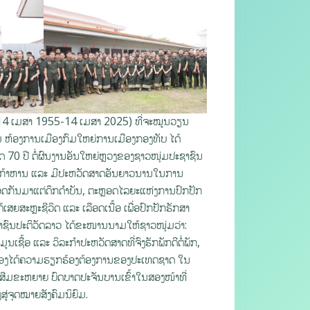
ີ (14 ເມສາ 1955-14 ເມສາ 2025) ທີ່ຈະໝູນວຽນ
 ຫ້ອງການເມືອງກົມໃຫຍ່ການເມືອງກອງທັບ ໄດ້
ອດ 70 ປີ ຕໍ່ຜົນງານອັນໃຫຍ່ຫຼວງຂອງຊາວໜຸ່ມປະຊາຊົນ
ງອາດ ກ້າຫານ ແລະ ມີປະຫວັດສາດອັນຍາວນານໃນການ
ທອດກັນມາແຕ່ດຶກດຳບັນ, ຕະຫຼອດໄລຍະແຫ່ງການປົກປັກ
ຍສະຫຼະຊີວິດ ແລະ ເລືອດເນື້ອ ເພື່ອປົກປັກຮັກສາ
ະຊາຊົນປະຕິວັດລາວ ໄດ້ຂະໜານນາມໃຫ້ຊາວໜຸ່ມວ່າ:
ເຊື້ອ ແລະ ວິລະກຳປະຫວັດສາດທີ່ຈົງຮັກພັກດີຕໍ່ພັກ,
ະໜອງໄດ້ຄວາມຮຽກຮ້ອງຕ້ອງການຂອງປະເທດຊາດ ໃນ
ສີມຂະຫຍາຍ ບົດບາດປະຈັນບານເຂົ້າໃນສອງໜ້າທີ່
ູ່ຈຸດໝາຍສັງຄົມນິຍົມ.