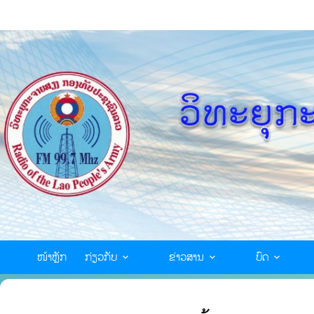
ໜ້າຫຼັກ
ກ່ຽວກັບ
ຂ່າວສານ
ບົດ