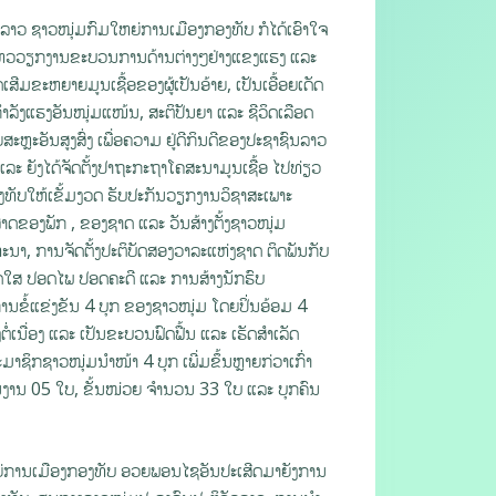
ລາວ ຊາວໜຸ່ມກົມໃຫຍ່ການເມືອງກອງທັບ ກໍໄດ້ເອົາໃຈ
່ອນໄຫວວຽກງານຂະບວນການດ້ານຕ່າງໆຢ່າງແຂງແຮງ ແລະ
ີມຂະຫຍາຍມູນເຊື້ອຂອງຜູ້ເປັນອ້າຍ, ເປັນເອື້ອຍເດັດ
ຳລັງແຮງອັນໜຸ່ມແໜ້ນ, ສະຕິປັນຍາ ແລະ ຊີວິດເລືອດ
ະຫຼະອັນສູງສົ່ງ ເພື່ອຄວາມ ຢູ່ດີກິນດີຂອງປະຊາຊົນລາວ
ແລະ ຍັງໄດ້ຈັດຕັ້ງປາຖະກະຖາໂຄສະນາມູນເຊື້ອ ໄປທ່ຽວ
ກອງທັບໃຫ້ເຂັ້ມງວດ ຮັບປະກັນວຽກງານວິຊາສະເພາະ
າດຂອງພັກ , ຂອງຊາດ ແລະ ວັນສ້າງຕັ້ງຊາວໜຸ່ມ
ນາ, ການຈັດຕັ້ງປະຕິບັດສອງວາລະແຫ່ງຊາດ ຕິດພັນກັບ
ໃສ ປອດໄພ ປອດຄະດີ ແລະ ການສ້າງນັກຮົບ
ານຂໍ້ແຂ່ງຂັນ 4 ບຸກ ຂອງຊາວໜຸ່ມ ໂດຍປິ່ນອ້ອມ 4
ເນື່ອງ ແລະ ເປັນຂະບວນຟົດຟື້ນ ແລະ ເຮັດສຳເລັດ
ຊິກຊາວໜຸ່ມນໍາໜ້າ 4 ບຸກ ເພີ່ມຂຶ້ນຫຼາຍກ່ວາເກົ່າ
ານງານ 05 ໃບ, ຂັ້ນໜ່ວຍ ຈໍານວນ 33 ໃບ ແລະ ບຸກຄົນ
ຍ່ການເມືອງກອງທັບ ອວຍພອນໄຊອັນປະເສີດມາຍັງການ