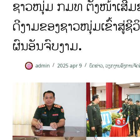
ຊາວໜຸ່ມ ກມທ ຕັ້ງໜ້າເສີມ
ດີງາມຂອງຊາວໜຸ່ມເຂົ້າສູ່ຊ
ຜົນອັນຈົບງາມ.
admin
2025 apr 9
ບົດຂ່າວ
,
ວຽກງານອົງການຈັດຕ