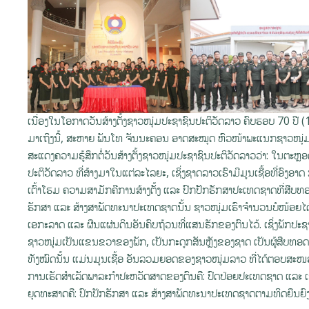
ເນື່ອງໃນໂອກາດວັນສ້າງຕັ້ງຊາວໜຸ່ມປະຊາຊົນປະຕິວັດລາວ ຄົບຮອບ 70 ປ
ມາເຖິງນີ້, ສະຫາຍ ພັນໂທ ຈັນນະຄອນ ອາດສະໝຸດ ຫົວໜ້າພະແນກຊາວໜຸ່ມ
ສະແດງຄວາມຮູ້ສຶກຕໍ່ວັນສ້າງຕັ້ງຊາວໜຸ່ມປະຊາຊົນປະຕິວັດລາວວ່າ: ໃນຕະຫຼ
ປະຕິວັດລາວ ທີ່ສ້າງມາໃນແຕ່ລະໄລຍະ, ເຊິ່ງຊາດລາວເຮົາມີມູນເຊື້ອທີ່ອົ
ເຕົ້າໂຮມ ຄວາມສາມັກຄີການສ້າງຕັ້ງ ແລະ ປົກປັກຮັກສາປະເທດຊາດທີ່ສືບ
ຮັກສາ ແລະ ສ້າງສາພັດທະນາປະເທດຊາດນັ້ນ ຊາວໜຸ່ມເຮົາຈໍານວນບໍໜ້ອຍໄດ້ເສ
ເອກະລາດ ແລະ ຜືນແຜ່ນດິນອັນຄົບຖ້ວນທີ່ແສນຮັກຂອງຕົນໄວ້. ເຊິ່ງພັກປ
ຊາວໜຸ່ມເປັນແຂນຂວາຂອງພັກ, ເປັນກະດູກສັນຫຼັງຂອງຊາດ ເປັນຜູ້ສືບທອດມູນ
ທັງໝົດນັ້ນ ແມ່ນມູນເຊື້ອ ອັນລວມຍອດຂອງຊາວໜຸ່ມລາວ ທີ່ໄດ້ຕອບສ
ການເຮັດສໍາເລັດພາລະກຳປະຫວັດສາດຂອງຕົນຄື: ປົດປ່ອຍປະເທດຊາດ ແລະ ເ
ຍຸດທະສາດຄື: ປົກປັກຮັກສາ ແລະ ສ້າງສາພັດທະນາປະເທດຊາດຕາມທິດຍືນຍົງສ