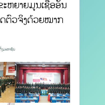
ຂະຫຍາຍມູນເຊື້ອອັນ
ີວິດຕົວຈິງດ້ວຍໝາກ
ັ້ງມະຫາຊົນ