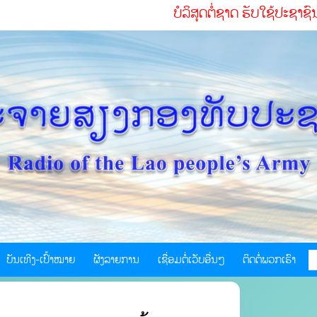
ບໍລິສຸດຕໍ່ຊາດ ຮັບໃຊ້ປະຊາຊົນຢ່າງສຸດໃ
ບັນເທີງ-ເປົ້າໝາຍ
ຜັງລາຍການ
ເຊື່ອມຕໍ່ເວັບອື່ນໆ
ຕິດຕໍ່ພວກເຮົາ