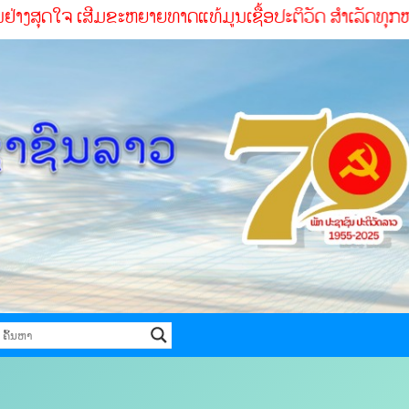
ຈ ເສີມຂະຫຍາຍທາດແທ້ມູນເຊື້ອປະຕິວັດ ສໍາເລັດທຸກໜ້າທ່ີ