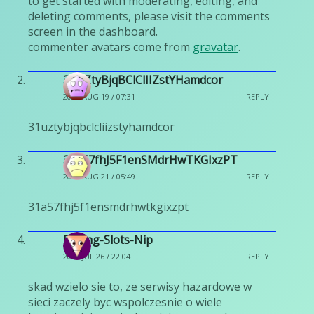
to get started with moderating, editing, and
deleting comments, please visit the comments
screen in the dashboard.
commenter avatars come from
gravatar
.
31UZtyBjqBClClIIZstYHamdcor
2025 AUG 19 / 07:31
REPLY
31uztybjqbclcliizstyhamdcor
31a57fhJ5F1enSMdrHwTKGIxzPT
2025 AUG 21 / 05:49
REPLY
31a57fhj5f1ensmdrhwtkgixzpt
Rolling-Slots-Nip
2026 JUL 26 / 22:04
REPLY
skad wzielo sie to, ze serwisy hazardowe w
sieci zaczely byc wspolczesnie o wiele