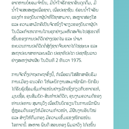
ອາດຫານບໍ່ຍອມຈໍານົນ, ມີນໍ້າໃຈຮັກຊາດອັນດູດດື່ມ, ມີ
ນໍ້າໃຈເສຍສະຫຼະເພື່ອຊາດ, ເພື່ອປະຊາຊົນ. ຍ້ອນນໍ້າໃຈອັນ
ແຮງກ້າ ຂອງບັນດາຜູ້ນໍາທີ່ປີຊາສາມາດ, ສະຫຼາດສ່ອງໃສ
ແລະ ຄວາມສາມັກຄີເປັນຈິດໜຶ່ງໃຈດຽວຂອງບັນດາຜູ້ນຳ
ໃນວິລະກຳເຫດການໂຕນຄຸກຢ່າງມະຫັດສະຈັນໄປສູ່ເຂດທີ່
ໝັ້ັນຂອງການປະຕິວັດຢ່າງປອດໄພ ແລະ ນໍາພາ
ຂະບວນການປະຕິວັດຕໍ່ສູ້ກູ້ຊາດຈົນຍາດໄດ້ໄຊຊະນະ ແລະ
ສະຖາປະນາສາທາລະນະລັດ ປະຊາທິປະໄຕ ປະຊາຊົນລາວ
ຢ່າງສະຫງ່າຜ່າເຜີຍ ໃນວັນທີ 2 ທັນວາ 1975.
ການຈັດຕັ້ງປາຖະກະຖາຄັ້ງນີ້, ກໍເພື່ອແນ່ໃສ່ສຶກສາອົບຮົມ
ການເມືອງ-ແນວຄິດ ໃຫ້ພະນັກງານສະມາຊິກພັກ-ນັກຮົບ
ໄດ້ຮັບຮູ້ເຊື່ອມຊຶມກຳແໜ້ນຢ່າງເລິກເຊິ່ງກ່ຽວກັບທາດແທ້,
ມູນເຊື້ອ, ຄຸນສົມບັດ-ສິນທຳປະຕິວັດ, ຄຸນງາມຄວາມດີຂອງ
ທ່ານປະທານ ສຸພານຸວົງ ເພື່ອເປັນບົດຮຽນໃນການເຝິກຝົນ
ຫຼໍ່ຫຼອມຕົນເອງໃຫ້ມີຄວາມກ້າວໜ້າ, ມີຜົນງານອັນໃໝ່
ແລະ ສ້າງໃຫ້ກົມກອງ ມີຄວາມເຂັ້ມແຂງໜັກແໜ້ນ.
ໂອກາດນີ້. ສະຫາຍ ພົນຕີ ສອນທອງ ພົມລາວົງ ໄດ້ເໜັ້ນ