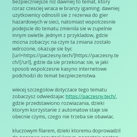
bezpieczniejsze niz dawniej to temat, ktory
coraz czesciej wraca w branzy igaming. dawniej
uzytkownicy odnosili sie z rezerwa do gier
hazardowych w sieci, natomiast wspolczesnie
podejscie do tematu zmienila sie w zupelnie
innym swietle. jednym z przykladow, gdzie
mozna zobaczyc na czym ta zmiana zostalo
wdrozone, okazuje sie byc
[url=https://paczesny.tech/]https://paczesny.te
ch/[/url], gdzie da sie przekonac sie, w jaki
sposob wspolczesne kasyno internetowe
podchodzi do temat bezpieczenstwa.
wiecej szczegolow dotyczace tego tematu
zobaczysz odwiedzajac
https://paczesny.tech/
,
gdzie przedstawiono rozwiazania, dzieki
ktorym korzystanie z automatow staje sie
obecnie czyms, czego nie trzeba sie obawiac.
kluczowym filarem, dzieki ktoremu doprowadzil