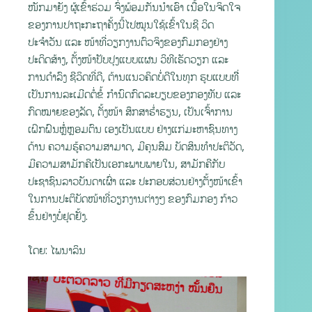
ໜັກມາຍັງ ຜູ້ເຂົ້າຮ່ວມ ຈົ່ງພ້ອມກັນນຳເອົາ ເນື້ອໃນຈິດໃຈ
ຂອງການປາຖະກະຖາຄັ້ງນີ້ໄປໝູນໃຊ້ເຂົ້າໃນຊີ ວິດ
ປະຈຳວັນ ແລະ ໜ້າທີ່ວຽກງານຕົວຈິງຂອງກົມກອງຢ່າງ
ປະດິດສ້າງ, ຕັ້ງໜ້າປັບປຸງແບບແຜນ ວິທີເຮັດວຽກ ແລະ
ການດຳລົງ ຊີວິດທີ່ດີ, ຕ້ານແນວຄິດບໍ່ດີໃນທຸກ ຮູບແບບທີ່ີ
ເປັນການລະເມີດຕໍ່ຂໍ້ ກຳນົດກົດລະບຽບຂອງກອງທັບ ແລະ
ກົດໝາຍຂອງລັດ, ຕັ້ງໜ້າ ສຶກສາຮໍ່າຮຽນ, ເປັນເຈົ້າການ
ເຝິກຝົນຫຼໍ່ຫຼອມຕົນ ເອງເປັນແບບ ຢ່າງແກ່ມະຫາຊົນທາງ
ດ້ານ ຄວາມຮູ້ຄວາມສາມາດ, ມີຄຸນສົມ ບັດສິນທຳປະຕິວັດ,
ມີຄວາມສາມັກຄີເປັນເອກະພາບພາຍໃນ, ສາມັກຄີກັບ
ປະຊາຊົນລາວບັນດາເຜົ່າ ແລະ ປະກອບສ່ວນຢ່າງຕັ້ງໜ້າເຂົ້າ
ໃນການປະຕິບັດໜ້າທີ່ວຽກງານຕ່າງໆ ຂອງກົມກອງ ກ້າວ
ຂຶ້ນຢ່າງບໍ່ຢຸດຢັ້ງ.
ໂດຍ: ໄພນາລິນ