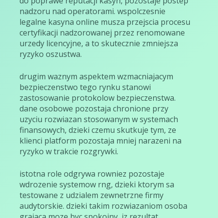
do poprawe reputacji kasyn, pozostaje postep
nadzoru nad operatorami. wspolczesnie
legalne kasyna online musza przejscia procesu
certyfikacji nadzorowanej przez renomowane
urzedy licencyjne, a to skutecznie zmniejsza
ryzyko oszustwa.
drugim waznym aspektem wzmacniajacym
bezpieczenstwo tego rynku stanowi
zastosowanie protokolow bezpieczenstwa.
dane osobowe pozostaja chronione przy
uzyciu rozwiazan stosowanym w systemach
finansowych, dzieki czemu skutkuje tym, ze
klienci platform pozostaja mniej narazeni na
ryzyko w trakcie rozgrywki.
istotna role odgrywa rowniez pozostaje
wdrozenie systemow rng, dzieki ktorym sa
testowane z udzialem zewnetrzne firmy
audytorskie. dzieki takim rozwiazaniom osoba
grajaca moze byc spokojny, iz rezultat