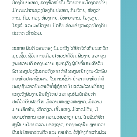
ປ້ອງກັນປະເທດ, ຮອງຫົວໜ້າກົມໃຫຍ່ການເມືອງກອງທັບ,
ມີຄະນະນໍາກະຊວງປ້ອງກັນປະເທດ, ກົມໃຫຍ່, ຫ້ອງວ່າ
ການ, ກົມ, ກອງ, ຫ້ອງການ, ວິທະຍາຄານ, ໂຮງຮຽນ,
ໂຮງໝໍ ແລະ ພະນັກງານ-ນັກຮົບ ອ້ອມຂ້າງກະຊວງປ້ອງກັນ
ປະເທດ ເຂົ້າຮ່ວມ.
ສະຫາຍ ພົນຕີ ສອນທອງ ພົມລາວົງ ໄດ້ຍົກໃຫ້ເຫັນປະຫວັດ
ມູນເຊື້ອ, ຊີວິດການເຄື່ອນໄຫວປະຕິວັດ, ຜົນງານ ແລະ ຄຸນ
ງາມຄວາມດີ ຂອງປະທານ ສຸພານຸວົງ ຜູ້ນໍາທີ່ແສນເຄົາລົບ
ຮັກ ຂອງປວງຊົນລາວທັງຊາດ ກໍຄື ຂອງພະນັກງານ-ນັກຮົບ
ກອງທັບປະຊາຊົນລາວ ໃນການຊີ້ນຳ-ນໍາພາ ກອງທັບ ກໍຄື
ປະຊາຊົນລາວບັນດາເຜົ່າຕໍ່ສູ້ກູ້ຊາດ ໃນແຕ່ລະໄລຍະທີ່ສ່ອງ
ແສງເຖິງຜົນງານອັນຍີ່ງໃຫຍ່ ແລະ ຄຸນສົມບັດສິນທໍາ
ປະຕິວັດອັນຜ່ອງໃສ, ມີຄວາມສະຫຼຽວສະຫຼາດ, ມີຄວາມ
ມານະອົດທົນ, ເດັດດ່ຽວ, ເຂັ້ມແຂງ, ມີເຫດມີຜົນ, ມີ
ຄວາມກ້າຫານ ແລະ ຄວາມເສຍສະຫຼະ ຍາມໃດເພິ່ນກໍຍົກ
ສູງຜົນປະໂຫຍດລວມ ຂອງຊາດ, ຂອງປະຊາຊົນ ຫຼາຍກວ່າ
ຜົນປະໂຫຍດສ່ວນຕົວ ແລະ ຄອບຄົວ. ຕໍ່ສູ້ຢ່າງກ້າແກ່ນພິລະ