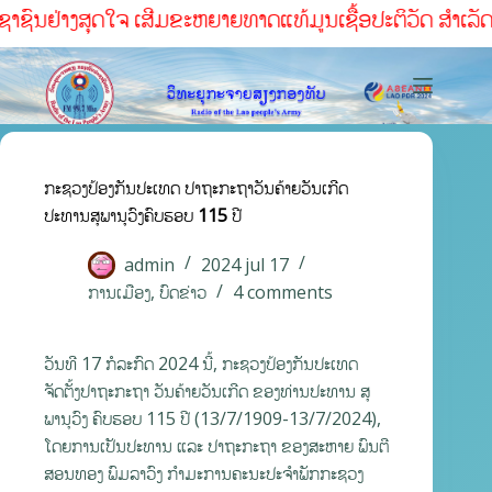
ຢ່າງສຸດໃຈ ເສີມຂະຫຍາຍທາດແທ້ມູນເຊື້ອປະຕິວັດ ສໍາເລັດທຸກໜ້າທ
ກະຊວງປ້ອງກັນປະເທດ ປາຖະກະຖາວັນຄ້າຍວັນເກີດ
ປະທານສຸພານຸວົງຄົບຮອບ 115 ປີ
admin
2024 jul 17
ການເມືອງ
,
ບົດຂ່າວ
4 comments
ວັນທີ 17 ກໍລະກົດ 2024 ນີ້, ກະຊວງປ້ອງກັນປະເທດ
ຈັດຕັ້ງປາຖະກະຖາ ວັນຄ້າຍວັນເກີດ ຂອງທ່ານປະທານ ສຸ
ພານຸວົງ ຄົບຮອບ 115 ປີ (13/7/1909-13/7/2024),
ໂດຍການເປັນປະທານ ແລະ ປາຖະກະຖາ ຂອງສະຫາຍ ພົນຕີ
ສອນທອງ ພົມລາວົງ ກຳມະການຄະນະປະຈຳພັກກະຊວງ