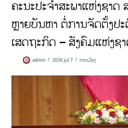
ຄະນະປະຈຳສະພາແຫ່ງຊາດ ສະ
ຫຼາຍບັນຫາ ຕໍ່ການຈັດຕັ້ງ
ເສດຖະກິດ – ສັງຄົມແຫ່ງຊາ
admin
2026 jul 7
ການເມືອງ