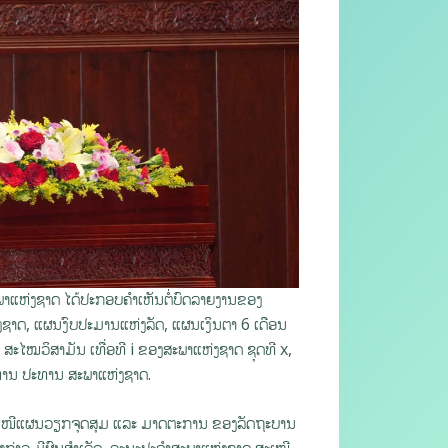
ພາແຫ່ງຊາດ ໄດ້ປະກອບຄຳເຫັນຕໍ່ບົດລາຍງານຂອງ
ງຊາດ, ແຜນງົບປະມານແຫ່ງລັດ, ແຜນເງິນຕາ 6 ເດືອນ
ະໄໝວິສາມັນ ເທື່ອທີ i ຂອງສະພາແຫ່ງຊາດ ຊຸດທີ x,
ຫານ ປະທານ ສະພາແຫ່ງຊາດ.
ານສະເໜີແຜນວຽກຈຸດສຸມ ແລະ ມາດຕະການ ຂອງລັດຖະບານ
່ງກ່າວ ມີຜົນສໍາເລັດ, ຄະນະປະຈຳສະພາແຫ່ງຊາດ ສະເໜີ