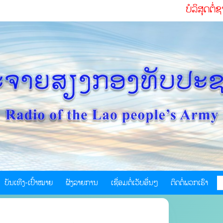
ບໍລິສຸດຕໍ່ຊາດ ຮັບໃຊ້ປ
ບັນເທີງ-ເປົ້າໝາຍ
ຜັງລາຍການ
ເຊື່ອມຕໍ່ເວັບອື່ນໆ
ຕິດຕໍ່ພວກເຮົາ