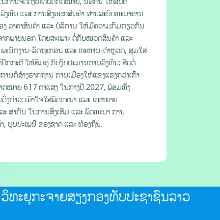
ນການຈັດຕັ້ງປະຕິບັດກົດໝາຍ, ນອກນີ້ ໃຫ້ສືບຕໍ່
ລົງທຶນ ແລະ ການສົ່ງອອກສິນຄ້າ ຜ່ານລະບົບທະນາຄານ
ຄອງ ລາຄາສິນຄ້າ ແລະ ບໍລິການ ໃຫ້ມີຄວາມກົມກຽວກັນ
 ຈາກພາຍນອກ ໂດຍສະເພາະ ຕໍ່ກັບໝວດສິນຄ້າ ແລະ
ຜົ່າ, ພະນັກງານ-ລັດຖະກອນ ແລະ ທະຫານ-ຕໍາຫຼວດ, ສຸມໃສ່
ກກະຕິ ໃຫ້ສົມຄູ່ ກັບງົບປະມານການລົງທຶນ; ສືບຕໍ່
ານກໍ່ສ້າງຮາກຖານ ການເມືອງໃຫ້ແຂງແຮງກວ່າເກົ່າ
ຕາມຄາດໝາຍ 617 ຕາແສງ ໃນກາງປີ 2027, ພ້ອມທັງ
ັ່ງກ່າວ; ເອົາໃຈໃສ່ພັດທະນາ ແລະ ຂະຫຍາຍ
ລະ ສາກົນ ໃນການສົ່ງເສີມ ແລະ ພັດທະນາ ການ
ຳ, ບຸນປະເພນີ ຂອງຊາດ ແລະ ທ້ອງຖິ່ນ.
ວິທະຍຸກະຈາຍສຽງກອງທັບປະຊາຊົນລາວ