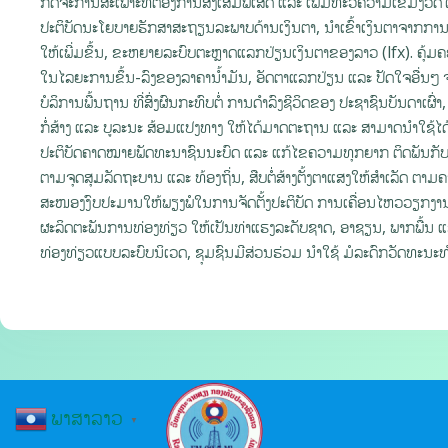
ກິດຈະການສະເພາະທີ່ຕ້ອງການສົ່ງເສີມພິເສດ ແລະ ເພີ່ມທະວີຄວາມເຂັ້ມງວດໃ
ປະຕິບັດນະໂຍບາຍຮັກສາສະຖຽນລະພາບດ້ານເງິນຕາ, ນໍາເຂົ້າເງິນຕາຈາກການ
ໃຫ້ເພີ່ມຂຶ້ນ, ຂະຫຍາຍລະບົບຕະຫຼາດແລກປ່ຽນເງິນຕາຂອງລາວ (lfx). ຄຸ້ມ
ໃນໄລຍະການຂຶ້ນ-ລົງຂອງລາຄານໍ້າມັນ, ອັດຕາແລກປ່ຽນ ແລະ ປັດໃຈອື່ນໆ
ບໍລິການພື້ນຖານ ທີ່ສົ່ງຜົນກະທົບຕໍ່ ການດໍາລົງຊີວິດຂອງ ປະຊາຊົນບັນດາເ
ກໍ່ສ້າງ ແລະ ບູລະນະ ສ້ອມແປງທາງ ໃຫ້ໄດ້ມາດຕະຖານ ແລະ ສາມາດນໍາໃຊ້ໄດ້ປົ
ປະຕິບັດຄາດໝາຍພັດທະນາຊົນນະບົດ ແລະ ແກ້ໄຂຄວາມທຸກຍາກ ຕິດພັນກັບກ
ຕາມຈຸດສຸມລັດຖະບານ ແລະ ທ້ອງຖິ່ນ, ສືບຕໍ່ສ້າງຕັ້ງຕາແສງໃຫ້ສໍາເລັດ 
ສະໜອງງົບປະມານໃຫ້ພຽງພໍໃນການຈັດຕັ້ງປະຕິບັດ ການເຄື່ອນໄຫວວຽກງານດ
ຜະລິດຕະພັນການທ່ອງທ່ຽວ ໃຫ້ເປັນທ່າແຮງລະດັບຊາດ, ອາຊຽນ, ພາກພື້ນ ແ
ທ່ອງທ່ຽວແບບລະບົບນິເວດ, ຊຸມຊົນມີສ່ວນຮ່ວມ ນໍາໃຊ້ ມໍລະດົກວັດທະນະທ
ພາສາລາວ
▼