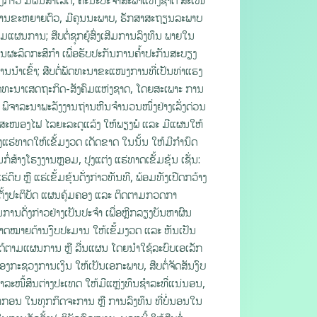
ມີການຂະຫຍາຍຕົວ, ມີຄຸນນະພາບ, ຮັກສາສະຖຽນລະພາບ
າມແຜນການ; ສືບຕໍ່ຊຸກຍູ້ສົ່ງເສີມການລົງທຶນ ພາຍໃນ
ຜະລິດກະສິກຳ ເພື່ອຮັບປະກັນການຄໍ້າປະກັນສະບຽງ
ນໍາເຂົ້າ; ສືບຕໍ່ພັດທະນາຂະແໜງການທີ່ເປັນທ່າແຮງ
ານພັດທະນາເສດຖະກິດ-ສັງຄົມແຫ່ງຊາດ, ໂດຍສະເພາະ ການ
ິຈາລະນາພະລັງງານຖ່ານຫີນຈໍານວນໜຶ່ງຢ່າງເລັ່ງດ່ວນ
ະໜອງໄຟ ໄລຍະລະດູແລ້ງ ໃຫ້ພຽງພໍ ແລະ ມີແຜນໃຫ້
ຮ່ທາດໃຫ້ເຂັ້ມງວດ ເດັດຂາດ ໃນນັ້ນ ໃຫ້ມີກໍານົດ
ໍ່ສ້າງໂຮງງານຫຼອມ, ປຸງແຕ່ງ ແຮ່ທາດເຂັ້ມຂຸ້ນ ເຊັ່ນ:
ິບ ຫຼື ແຮ່ເຂັ້ມຂຸ້ນດັ່ງກ່າວທັນທີ, ພ້ອມທັງເປີດກວ້າງ
ດຕັ້ງປະຕິບັດ ແຜນຄຸ້ມຄອງ ແລະ ຕິດຕາມກວດກາ
ນດັ່ງກ່າວຢ່າງເປັນປະຈໍາ ເພື່ອຫຼີກລຽງບັນຫາຜົນ
ິບັດຄາດໝາຍດ້ານງົບປະມານ ໃຫ້ເຂັ້ມງວດ ແລະ ຫັນເປັນ
າມແຜນການ ຫຼື ລື່ນແຜນ ໂດຍນໍາໃຊ້ລະບົບເອເລັກ
ອງກະຊວງການເງິນ ໃຫ້ເປັນເອກະພາບ, ສືບຕໍ່ຈັດສັນງົບ
ະໜີ້ສິນຕ່າງປະເທດ ໃຫ້ມີແຫຼ່ງທຶນຊໍາລະທີ່ແນ່ນອນ,
-ອາກອນ ໃນທຸກກິດຈະການ ຫຼື ການລົງທຶນ ທີ່ບໍ່ນອນໃນ