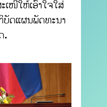
ເໜີໃຫ້ເອົາໃຈໃສ່
ປະຕິບັດແຜນພັດທະນາ
ດ.