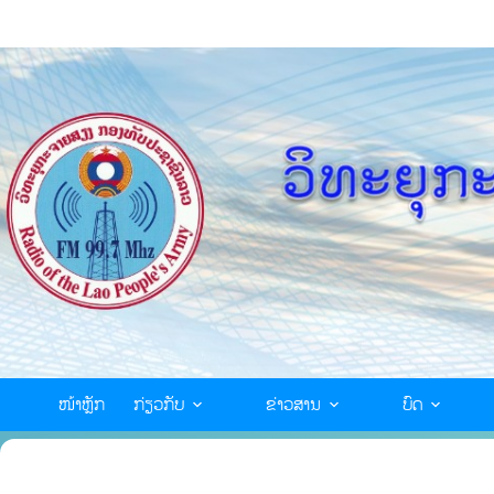
ໜ້າຫຼັກ
ກ່ຽວກັບ
ຂ່າວສານ
ບົດ