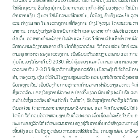
ໃຫ້ລັດຖະບານ ສືບຕໍ່ຊຸກຍູ້ການພັດທະນາເສດຖະກິດ-ສັງຄົມແຫ່ງຊາດ ໃຫ້
ດ້ານການເງິນ-ເງິນຕາ ໃຫ້ມີຄວາມໜັກແໜ້ນ, ຕໍ່ເນື່ອງ, ຍືນຍົງ ແລະ ບັນລຸຕ
ແລະ ຕ່າງປະເທດ ໃນຂະແໜງການທີ່ຕ້ອງການ ຢ່າງມີຈຸດສຸມ ໂດຍສະເພາະ ການ
ອາຫານ, ການປຸງແຕ່ງຜະລິດຕະພັນກະສິກຳ ແລະ ອຸດສາຫະກຳ ເພື່ອທົດແທນການ
ເປັນຕົ້ນ ອຸດສາຫະກຳພະລັງງານໄຟຟ້າ ແລະ ບໍ່ແຮ່ ໃຫ້ກາຍເປັນເສົາຄໍ້າ ກ
ພັດທະນາພະລັງງານສະອາດ ເປັນມິດຕໍ່ສິ່ງແວດລ້ອມ ໃຫ້ກວມສ່ວນໃຫຍ່ ແລະ ພ
ຕາມຍຸດທະສາດ ຂອງຂະແໜງການ ເພື່ອຮັບປະກັນສະຖຽນລະພາບ ແລະ ການສ
ກຸ້ມຕົນເອງໄດ້ພາຍໃນປີ 2030; ສືບຕໍ່ຄຸ້ມຄອງ ແລະ ຕິດຕາມກວດກາຂະແໜງແ
ເວລາພາຍໃນ 2-3 ປີ ໃຫ້ຢຸດຕິການສົ່ງອອກແຮ່ດິບ, ເພື່ອກະຕຸ້ນໃຫ້ເກີດມີການກ
ຄໍາ, ທອງແດງ, ເງິນ ທີ່ເຮົາມີໂຮງງານຫຼອມແລ້ວ ຄວນຢຸດຕິເດັດຂາດສົ່ງອອກແຮ່ດ
ຮັບຕະຫຼາດໃໝ່ ເພື່ອປ້ອງກັນການຜູກຂາດດ້ານລາຄາ ສໍາລັບບາງແຮ່ທາດ; ຈັ
ສິ່ງແວດລ້ອມ ຂອງໂຄງການພັດທະນາ ຢ່າງເຂັ້ມງວດ ພ້ອມທັງປະເມີນຜົນແຜນກາ
ກະທົບຕໍ່ສິ່ງແວດລ້ອມທີ່ຈະເກີດຂຶ້ນໃນຕໍ່ໜ້າ, ສືບຕໍ່ຊຸກຍູ້ການຈັດຕັ້ງປະຕ
ທັນສະໄໝ ໂດຍການຂະຫຍາຍຖານພາສີ-ອາກອນ ແລະ ຈັດເກັບລາຍຮັບໃຫ້ໄດ້ຕ
ໂຕນິກ ໃຫ້ກວມອັດຕາສ່ວນຫຼາຍໃນທົ່ວປະເທດ ເພື່ອເຊື່ອມຕໍ່ລະບົບໃບບິນ ຂ
ປະມານຂອງລັດໃຫ້ໄດ້ຕາມແຜນການ ຄຽງຄູ່ກັບການຄົ້ນຄວ້າສ້າງແຜນການຊໍາລ
ໝັ້ນຄົງ ແລະ ຍືນຍົງ; ຫຼຸດຜ່ອນ ການສະເໜີຂໍຍົກເວັ້ນ, ການຫຼຸດຜ່ອນ ພາສີ