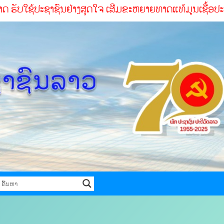
ະຊາຊົນຢ່າງສຸດໃຈ ເສີມຂະຫຍາຍທາດແທ້ມູນເຊື້ອປະຕິວັດ ສໍາເລັດທ