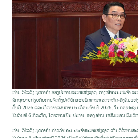
ທ່ານ ວິໄລວົງ ບຸດດາຄຳ ຮອງປະທານສະພາແຫ່ງຊາດ, ຕາງໜ້າຄະນະປະຈຳ ສະ
ລັດຖະບານກ່ຽວກັບການຈັດຕັ້ງປະຕິບັດແຜນພັດທະນາເສດຖະກິດ-ສັງຄົມແຫ່
ຕົ້ນປີ 2026 ແລະ ທິດທາງແຜນການ 6 ເດືອນທ້າຍປີ 2026, ໃນກອງປະຊຸມ ສ
ໃນວັນທີ 6 ກໍລະກົດ, ໂດຍການເປັນ ປະທານ ຂອງ ທ່ານ ໄຊສົມພອນ ພົມວິ
ທ່ານ ວິໄລວົງ ບຸດດາຄຳ ກ່າວວ່າ: ຄະນະປະຈຳສະພາແຫ່ງຊາດ ເຫັນດີຕໍ່ກ
ໃນໄລຍະ 6 ເດືອນທ້າຍປີ 2026 ເພື່ອເຮັດໃຫ້ການຈັດຕັ້ງປະຕິບັດແຜນການດັ