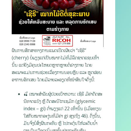
ຜົນການສຶກສາທາງການແພດເປີດເຜີຍວ່າ “ເຊີຣີ”
(cherry) ບໍ່ພຽງແຕ່ເປັນໝາກໄມ້ທີ່ມີລົດຊາດແຊບເທົ່າ
ນັ້ນ ແຕ່ຍັງມີຄຸນປະໂຫຍດຫຼາກຫຼາຍຕໍ່ຮ່າງກາຍ ໂດຍ
ສະເພາະແມ່ນການຊ່ວຍເລື່ອງການນອນຫຼັບ ແລະ ຫຼຸດຜ່ອນ
ອາການອັກເສບ ໂດຍມີລາຍລະອຽດທີ່ໜ້າສົນໃຈດັ່ງນີ້:
🍒 ເໝາະສຳລັບຜູ້ປ່ວຍເບົາຫວານ: ເຊີຣີ ມີຄ່າດັດສະ
ນີທາດແປ້ງ ຫຼື ດັດສະນີໄກເຊມິກ (glycemic
index – gi) ຕ່ຳພຽງແຕ່ 22 ເທົ່ານັ້ນ (ເມື່ອທຽບ
ໃສ່ກັບໝາກອະງຸ່ນທີ່ມີຄ່າ gi ສູງເຖິງ 46). ດັ່ງນັ້ນ,
ມັນຈຶ່ງບໍ່ສົ່ງຜົນກະທົບ ຫຼື ໄປກະຕຸ້ນໃຫ້ລະດັບນ້ຳ
ຕານໃນເລືອດເພີ່ມສູງຂຶ້ນຢ່າງກະທັນຫັນ.