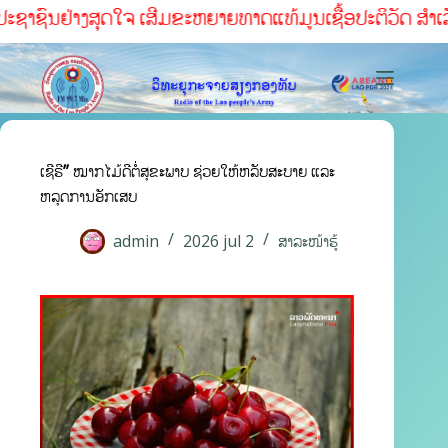
ປະຊາຊົນຢ່າງສຸດໃຈ ເສີມຂະຫຍາຍທາດແທ້ມູນເຊື້ອປະຕິວັດ ສໍາເລັ
ເຊີຣີ” ໝາກໄມ້ດີຕໍ່ສຸຂະພາບ ຊ່ວຍໃຫ້ຫລັບສະບາຍ ແລະ
ຫລຸດການອັກເສບ
admin
2026 jul 2
ສາລະໜ້າຮູ້