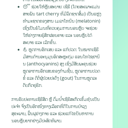
😴 ຊ່ວຍໃຫ້ຫຼັບສະບາຍ: ເຊີຣີ (ໂດຍສະເພາະແມ່ນ
ສາຍພັນ tart cherry ທີ່ມີລົດຊາດສົ້ມ) ເປັນແຫຼ່ງ
ທຳມະຊາດຂອງສານ ເມລາໂທນິນ (melatonin)
ເຊິ່ງເປັນຮໍໂມນທີ່ຄວບຄຸມການນອນຫຼັບ ຈະຊ່ວຍ
ໃຫ້ຮ່າງກາຍຮູ້ສຶກຜ່ອນຄາຍ ແລະ ນອນຫຼັບໄດ້
ສະບາຍ ແລະ ເລິກຂຶ້ນ.
💪 ຫຼຸດການອັກເສບ ແລະ ແກ້ປວດ: ໃນໝາກເຊີຣີ
ມີສານຕ້ານອະນຸມູນອິດສະຫຼະກຸ່ມ ແອນໂທໄຊຢານິ
ນ (anthocyanins) ສູງ ເຊິ່ງມີສັບພະຄຸນຊ່ວຍ
ຫຼຸດອາການອັກເສບຂອງກ້າມຊີ້ນ, ຫຼຸດອາການປວດ
ຂໍ້ ແລະ ດີຕໍ່ຜູ້ປ່ວຍປະດົງ (gout) ໃນການຫຼຸດລະ
ດັບກົດຢູຣິກ.
ການຮັບປະທານເຊີຣີສົດ ຫຼື ດື່ມນ້ຳເຊີຣີສະກັດເຂັ້ມຂຸ້ນເປັນ
ປະຈຳ ຈຶ່ງເປັນອີກໜຶ່ງທາງເລືອກທີ່ດີໃນການບຳລຸງ
ສຸຂະພາບ, ຟື້ນຟູຮ່າງກາຍ ແລະ ຊ່ວຍແກ້ໄຂບັນຫາການ
ນອນຫຼັບຍາກຢ່າງມີປະສິດທິພາບ.
.