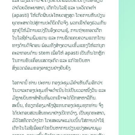
ວ່າດ້ວຍວິທະຍາສາດ, ເຕັກໂນໂລຊີ ແລະ ນະວັດຕະກຳ
(apasti) ໃຫ້ເກີດຜົນປະໂຫຍດສູງສຸດ ໂດຍການຫັນປ່ຽນ
ຍຸດທະສາດໄປສູ່ການປະຕິບັດຕົວຈິງ. ພວກເຮົາຕ້ອງຮ່ວມກັນ
ຊຸກຍູ້ໃຫ້ມີການແບ່ງປັນອົງຄວາມຮູ້, ການຖ່າຍທອດເຕັກ
ໂນໂລຊີຂ້າມພົມແດນ ແລະ ການຮັດແຄບຄວາມແຕກໂຕນ
ທາງດ້ານດິຈິຕອນ ພ້ອມທັງສ້າງຄວາມເຂັ້ມແຂງໃຫ້ແກ່ບຸກ
ຄະລາກອນດ້ານ stem ເພື່ອໃຫ້ apasti ເປັນກົນໄກຫຼັກ
ໃນການຂັບເຄື່ອນເສດຖະກິດ ແລະ ແກ້ໄຂບັນຫາ
ສິ່ງແວດລ້ອມຂອງອາຊຽນຢ່າງຍືນຍົງ.
ໂອກາດນີ້ ທ່ານ ປະທານ ກອງປະຊຸມມີຄຳເຫັນຕື່ມອີກວ່າ:
ໃນວາລະກອງປະຊຸມທີ່ຈະດຳເນີນໄປເປັນເວລາໜຶ່ງວັນ ແລະ
ມີຫຼາຍບັນຫາສຳຄັນທີ່ພວກເຮົາຈະໄດ້ປຶກສາຫາລືກັນ.
ສະນັ້ນ, ຂໍຮຽກຮ້ອງມາຍັງຜູ້ແທນກອງປະຊຸມທຸກທ່ານ ຈົ່ງ
ໄດ້ປະກອບສ່ວນສົນທະນາຢ່າງເປີດກວ້າງ, ເປັນຍຸດທະສາດ,
ມີວິໄສທັດກວ້າງໄກ ໂດຍສະເພາະແມ່ນເນັ້ນໃສ່ການນຳໃຊ້
ເຕັກໂນໂລຊີເພື່ອແກ້ໄຂບັນຫາການປ່ຽນແປງສະພາບພູມ