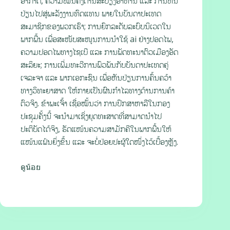
ອາກາດ, ຄວາມໝັ້ນຄົງດ້ານສະບຽງອາຫານ ແລະ ການຫັນ
ປ່ຽນໄປສູ່ພະລັງງານທົດແທນ ພາຍໃນບັນດາປະເທດ
ສະມາຊິກຂອງພວກເຮົາ; ການຍົກລະດັບລະບົບນິເວດໃນ
ພາກພື້ນ ເພື່ອສະໜັບສະໜູນການນຳໃຊ້ ai ຢ່າງປອດໄພ,
ຄວາມປອດໄພທາງໄຊເບີ ແລະ ການພັດທະນາຕົວເມືອງອັດ
ສະລິຍະ; ການເພີ່ມທະວີການພົວພັນກັບບັນດາປະເທດຄູ່
ເຈລະຈາ ແລະ ພາກເອກະຊົນ ເພື່ອຫັນປ່ຽນການຄົ້ນຄວ້າ
ທາງວິທະຍາສາດ ໃຫ້ກາຍເປັນຜົນກຳໄລທາງດ້ານການຄ້າ
ຕົວຈິງ. ຂ້າພະເຈົ້າ ເຊື່ອໝັ້ນວ່າ ການປຶກສາຫາລືໃນກອງ
ປະຊຸມຄັ້ງນີ້ ຈະນຳມາເຊິ່ງຍຸດທະສາດທີ່ສາມາດນຳໄປ
ປະຕິບັດໄດ້ຈິງ, ຮັດແໜ້ນຄວາມສາມັກຄີໃນພາກພື້ນໃຫ້
ແໜ້ນແຟ້ນຍິ່ງຂຶ້ນ ແລະ ຈະບໍ່ປ່ອຍປະຜູ້ໃດໜຶ່ງໄວ້ເບື້ອງຫຼັງ.
ดูน้อย