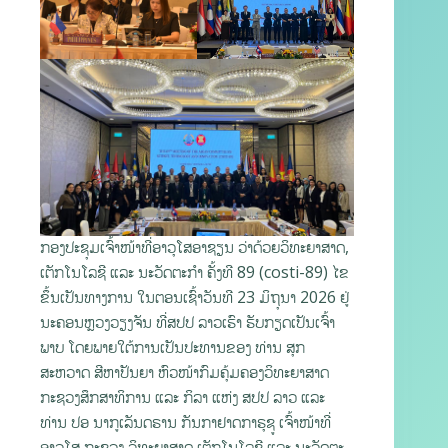
ກອງປະຊຸມເຈົ້າໜ້າທີ່ອາວຸໂສອາຊຽນ ວ່າດ້ວຍວິທະຍາສາດ,
ເຕັກໂນໂລຊີ ແລະ ນະວັດຕະກຳ ຄັ້ງທີ 89 (costi-89) ໄຂ
ຂຶ້ນເປັນທາງການ ໃນຕອນເຊົ້າວັນທີ 23 ມິຖຸນາ 2026 ຢູ່
ນະຄອນຫຼວງວຽງຈັນ ທີ່ສປປ ລາວເຮົາ ຮັບກຽດເປັນເຈົ້າ
ພາບ ໂດຍພາຍໃຕ້ການເປັນປະທານຂອງ ທ່ານ ສຸກ
ສະຫວາດ ສີຫາປັນຍາ ຫົວໜ້າກົມຄຸ້ມຄອງວິທະຍາສາດ
ກະຊວງສຶກສາທິການ ແລະ ກິລາ ແຫ່ງ ສປປ ລາວ ແລະ
ທ່ານ ປອ ນາກູເລັນດຣານ ກັນກາຢາດກາຣຸຊູ ເຈົ້າໜ້າທີ່
ອາວຸໂສ ກະຊວງ ວິທະຍາສາດ ເຕັກໂນໂລຊີ ແລະ ນະວັດຕະ