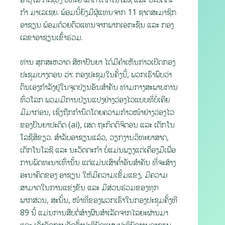
ກຳ ມາເລເຊຍ. ພ້ອມນີ້ຍັງມີຜູ້ແທນຈາກ 11 ຊາດສະມາຊິກ
ອາຊຽນ ພ້ອມດ້ວຍຕົວແທນຈາກພາກເອກະຊົນ ແລະ ກອງ
ເລຂາອາຊຽນເຂົ້າຮ່ວມ.
ທ່ານ ສຸກສະຫວາດ ສີຫາປັນຍາ ໄດ້ມີຄຳເຫັນກ່າວເປີດກອງ
ປະຊຸມບາງຕອນ ວ່າ: ກອງປະຊຸມໃນຄັ້ງນີ້, ພວກເຮົາພົບວ່າ
ຕົນເອງກຳລັງຢູ່ໃນຈຸດປ່ຽນອັນສຳຄັນ ທ່າມກາງສະພາບການ
ທົ່ວໂລກ ພວມມີການປ່ຽນແປງຢ່າງວ່ອງໄວແບບທີ່ບໍ່ເຄີຍ
ມີມາກ່ອນ, ເຊິ່ງຖືກກຳນົດໂດຍຄວາມກ້າວໜ້າຢ່າງວ່ອງໄວ
ຂອງປັນຍາປະດິດ (ai), ເສດ ຖະກິດດິຈິຕອນ ແລະ ເຕັກໂນ
ໂລຊີສີຂຽວ. ສຳລັບອາຊຽນແລ້ວ, ວຽກງານວິທະຍາສາດ,
ເຕັກໂນໂລຊີ ແລະ ນະວັດຕະກຳ ບໍ່ແມ່ນພຽງແຕ່ເຄື່ອງມືເພື່ອ
ການພັດທະນາເທົ່ານັ້ນ ແຕ່ແມ່ນເສົາຄ້ຳອັນສຳຄັນ ທີ່ຈະສ້າງ
ອະນາຄົດຂອງ ອາຊຽນ ໃຫ້ມີຄວາມເຂັ້ມແຂງ, ມີຄວາມ
ສາມາດໃນການແຂ່ງຂັນ ແລະ ມີສ່ວນຮ່ວມຂອງທຸກ
ພາກສ່ວນ, ສະນັ້ນ, ໜ້າທີ່ຂອງພວກເຮົາໃນກອງປະຊຸມຄັ້ງທີ
89 ນີ້ ແມ່ນການສືບຕໍ່ສ້າງຜົນສຳເລັດຈາກໄລຍະຜ່ານມາ
ແລະ ເລັ່ງລັດການຈັດຕັ້ງປະຕິບັດແຜນປະຕິບັດງານອາຊຽນ