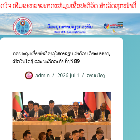
 ເສີມຂະຫຍາຍທາດແທ້ມູນເຊື້ອປະຕິວັດ ສໍາເລັດທຸກໜ້າທ່ີ
ກອງປະຊຸມເຈົ້າໜ້າທີ່ອາວຸໂສອາຊຽນ ວ່າດ້ວຍ ວິທະຍາສາດ,
ເຕັກໂນໂລຊີ ແລະ ນະວັດຕະກຳ ຄັ້ງທີ 89
admin
2026 jul 1
ການເມືອງ