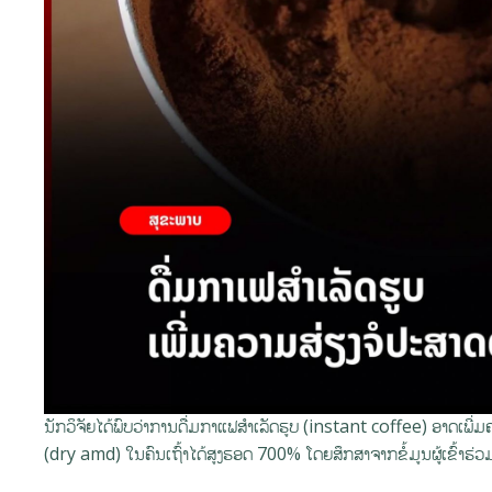
ນັກວິຈັຍໄດ້ພົບວ່າການດື່ມກາແຟສຳເລັດຮູບ (instant coffee) ອາດເພ
(dry amd) ໃນຄົນເຖົ້າໄດ້ສູງຮອດ 700% ໂດຍສຶກສາຈາກຂໍ້ມູນຜູ້ເຂົ້າຮ