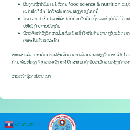
ຜົນງານຖືກຕີພິມໃນນິຕິສານ food science & nutrition ລະບຸວ່
ແມ່ນສິ່ງທີ່ເປັນປັດໃຈເສີມຄວາມສ່ຽງຂອງໂຣກນີ້
ໂຣກ amd ເປັນໂຣກທີ່ພົບໄດ້ບໍ່ນ້ອຍໃນຄົນເຖົ້າ ແລະຍັງບໍ່ມີວິທີຮັກສ
ວິທີໜຶ່ງໃນການປ້ອງກັນ
ນັກວິຈັຍກຳລັງສຶກສາເພີ່ມເຕີມເພື່ອເຂົ້າໃຈກັບກົນໄກທາງຊີວະວິທະຍ
ເໝາະສົມກັບແຕ່ລະຄົນ
ສະຫລຸບແລ້ວ ການດື່ມກາແຟສຳເລັດຮູບອາດເພີ່ມຄວາມສ່ຽງໃນການເປັນໂຣກຈໍ
ກໍາມະພັນທີ່ສ່ຽງ ຈຶ່ງຄວນລະວັງ ຫລື ປຶກສາແພດຖ້າພົບວ່າມີຄວາມສ່ຽງດ້ານສ
ສາລະໜ້າຮູ້ລາວພັດທະນາ
ພາສາລາວ
▼