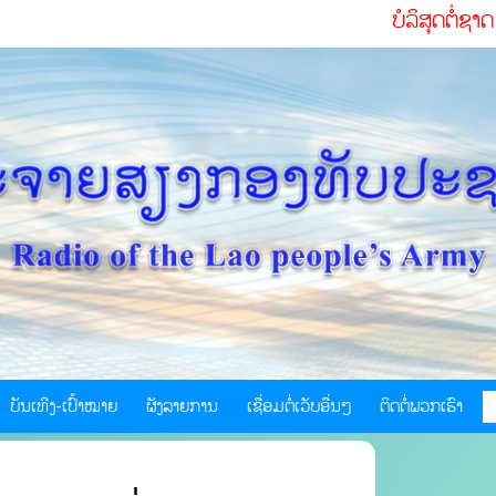
ບໍລິສຸດຕໍ່ຊາດ ຮັບໃຊ້ປະ
ບັນເທີງ-ເປົ້າໝາຍ
ຜັງລາຍການ
ເຊື່ອມຕໍ່ເວັບອື່ນໆ
ຕິດຕໍ່ພວກເຮົາ