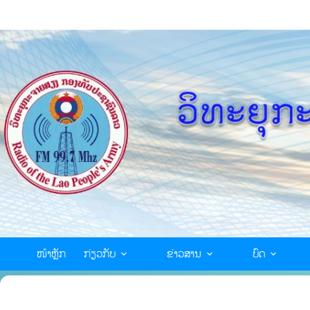
ໜ້າຫຼັກ
ກ່ຽວກັບ
ຂ່າວສານ
ບົດ