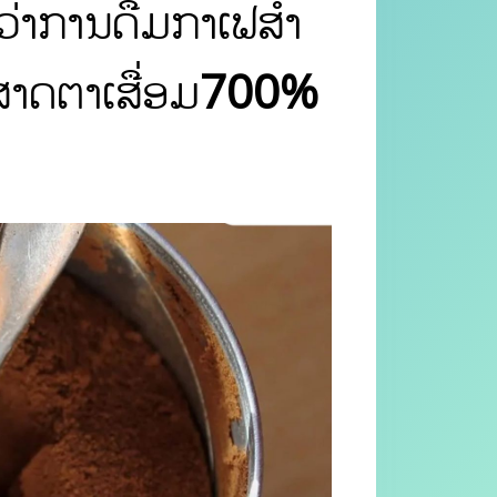
່າການດື່ມກາເຟສໍາ
ປະສາດຕາເສື່ອມ700%