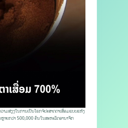
ີ່ມຄວາມສ່ຽງໃນການເປັນໂຣກຈໍປະສາດຕາເສື່ອມແບບແຫ້ງ
່ວມຫຼາຍກວ່າ 500,000 ຄົນໃນສະຫະລັດອານາຈັກ