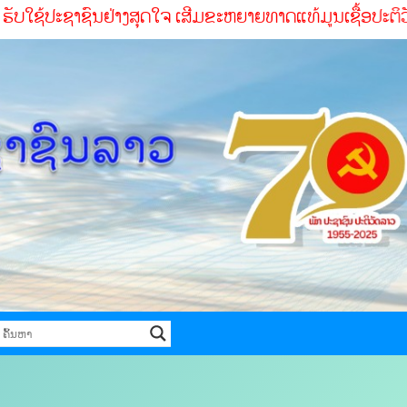
ຊາຊົນຢ່າງສຸດໃຈ ເສີມຂະຫຍາຍທາດແທ້ມູນເຊື້ອປະຕິວັດ ສໍາເລັດທ