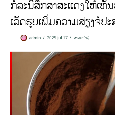
ກໍລະນີສຶກສາສະແດງໃຫ້ເຫັນວ
ເລັດຮູບເພີ່ມຄວາມສ່ຽງຈໍ
admin
2025 jul 17
ສາລະໜ້າຮູ້