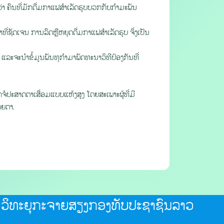
າ ຄົນທີ່ມັກດື່ມກາແຟສຳເລັດຮູບບວກກັບກໍາມະພັນ
າທີ່ຊັດເຈນ ການລົດຫຼືຫຍຸດດື່ມກາແຟສຳເລັດຮູບ ຈຶ່ງເປັນ
າ ແລະຈະນຳຂໍ້ມູນພັນທຸກຳມາພັດທະນາວິທີປ້ອງກັນທີ່
ປະສາດຕາເສື່ອມແບບແຫ້ງສູງ ໂດຍສະເພາະຜູ້ທີ່ມີ
າຍຕາ.
ວິທະຍຸກະຈາຍສຽງກອງທັບປະຊາຊົນລາວ