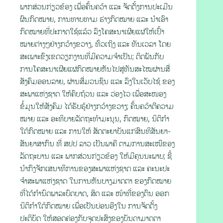
ພາກສ່ວນກ່ຽວຂ້ອງ ເພື່ອຄົ້ນຄວ້າ ແລະ ຈັດຕັ້ງການປະເມີນ
ຜົນກົດໝາຍ, ການທາບທາມ ຮ່າງກົດໝາຍ ແລະ ນໍາເອົາ
ກົດໝາຍທີ່ປະກາດໃຊ້ແລ້ວ ລົງໂຄສະນາເຜີຍແຜ່ໃຫ້ເປົ້າ
ໝາຍຕ່າງໆຢ່າງກວ້າງຂວາງ, ທົ່ວເຖິງ ແລະ ທັນເວລາ ໂດຍ
ສະເພາະຂົງເຂດວຽກງານທີ່ມີຄວາມຈຳເປັນ; ຕິດພັນກັບ
ການໂຄສະນາເຜີຍແຜ່ກົດໝາຍຫັນໄປສູ່ທັນສະໄໝຜ່ານສື່
ສັງຄົມອອນລາຍ, ຜ່ານສື່ມວນຊົນ ແລະ ລົງໃນເວັບໄຊ້ ຂອງ
ສະພາແຫ່ງຊາດ ໃຫ້ຄົບຖ້ວນ ແລະ ວ່ອງໄວ ເພື່ອສະໜອງ
ຂໍ້ມູນໃຫ້ສັງຄົມ ໄດ້ຮັບຮູ້ຢ່າງກວ້າງຂວາງ; ຄົ້ນຄວ້າຕີຄວາມ
ໝາຍ ແລະ ອະທິບາຍລັດຖະທໍາມະນູນ, ກົດໝາຍ, ນິຕິກຳ
ໃຕ້ກົດໝາຍ ແລະ ການໃຫ້ ສັດຕະຍາບັນແກ່ສົນທິສັນຍາ-
ສັນຍາສາກົນ ທີ່ ສປປ ລາວ ເປັນພາຄີ ຕາມການສະເໜີຂອງ
ລັດຖະບານ ແລະ ພາກສ່ວນກ່ຽວຂ້ອງ ໃຫ້ມີຄຸນນະພາບ; ຊີ້
ນໍາກົງຈັກເສນາທິການຂອງສະພາແຫ່ງຊາດ ແລະ ຄະນະປະ
ຈໍາສະພາແຫ່ງຊາດ ໃນການຫັນບາງມາດຕາ ຂອງກົດໝາຍ
ທີ່ໄດ້ກຳນົດພາລະບົດບາດ, ສິດ ແລະ ໜ້າທີ່ຂອງຕົນ ອອກ
ນິຕິກຳໃຕ້ກົດໝາຍ ເພື່ອເປັນບ່ອນອີງໃນ ການຈັດຕັ້ງ
ປະຕິບັດ ໃຫ້ສອດຄ່ອງກັບຈຸດປະສົງຂອງບັນດາມາດຕາ