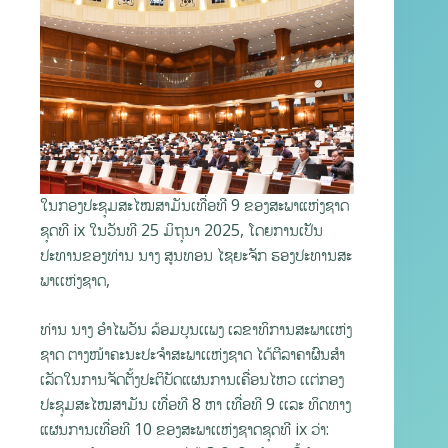
ໃນກອງປະຊຸມສະໄໝສາມັນເທື່ອທີ 9 ຂອງສະພາແຫ່ງຊາດ
ຊຸດທີ ix ໃນວັນທີ 25 ມິຖຸນາ 2025, ໂດຍການເປັນ
ປະທານຂອງທ່ານ ນາງ ສູນທອນ ໄຊຍະຈັກ ຮອງປະທານສະ
ພາເເຫ່ງຊາດ,
ທ່ານ ນາງ ອໍາໄພວັນ ລ້ອມບຸນເເພງ ເລຂາທິການສະພາເເຫ່ງ
ຊາດ ຕາງໜ້າຄະນະປະຈໍາສະພາເເຫ່ງຊາດ ໄດ້ຕີລາຄາຜົນສໍາ
ເລັດໃນການຈັດຕັ້ງປະຕິບັດແຜນການເຄື່ອນໄຫວ ເເຕ່ກອງ
ປະຊຸມສະໄໝສາມັນ ເທື່ອທີ 8 ຫາ ເທື່ອທີ 9 ເເລະ ທິດທາງ
ແຜນການເທື່ອທີ 10 ຂອງສະພາເເຫ່ງຊາດຊຸດທີ ix ວ່າ: