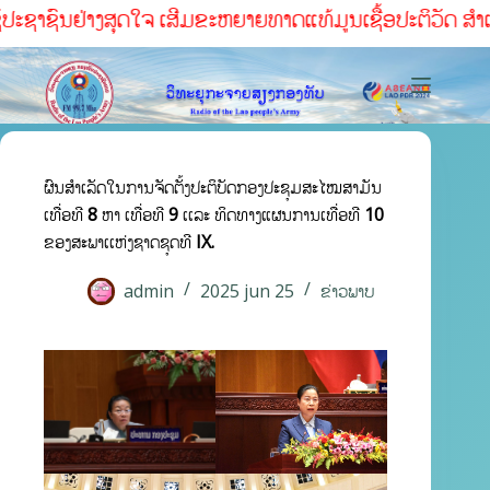
ຊາຊົນຢ່າງສຸດໃຈ ເສີມຂະຫຍາຍທາດແທ້ມູນເຊື້ອປະຕິວັດ ສໍາເລັດທ
ຜົນສໍາເລັດໃນການຈັດຕັ້ງປະຕິບັດກອງປະຊຸມສະໄໝສາມັນ
ເທື່ອທີ 8 ຫາ ເທື່ອທີ 9 ເເລະ ທິດທາງແຜນການເທື່ອທີ 10
ຂອງສະພາເເຫ່ງຊາດຊຸດທີ IX.
admin
2025 jun 25
ຂ່າວພາບ