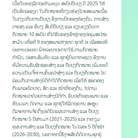
ເນື້ອໃນຂອງລັດຖະທໍາມະນູນ ສະບັບປັບປຸງ ປີ 2025 ໃຫ້
ເປັນອັດລະອຽດ ໃນກົດໝາຍທີ່ກ່ຽວຂ້ອງໂດຍສະເພາະເນື້ອ
ໃນກ່ຽວກັບການປັບປຸງ ອົງການປົກຄອງທ້ອງຖິ່ນ, ການສ້າງ
ຕາແສງ ແລະ ອື່ນໆ; ສືບຕໍ່ປັບປຸງ ແລະ ຮຽບຮຽງບັນດາ
ກົດໝາຍ 10 ສະບັບ ທີ່ໄດ້ຮັບຮອງເອົາຢູ່ກອງປະຊຸມສະໄໝ
ສາມັນ ເທື່ອທີ 9 ຂອງສະພາແຫ່ງຊາດ ຊຸດທີ ix ເພື່ອສະເໜີ
ປະທານປະເທດ ພິຈາລະນາປະກາດໃຊ້ ຕາມກົດໝາຍ
ກຳນົດ, ປະສານສົມທົບ ແລະ ຊຸກຍູ້ບັນດາກະຊວງ-ອົງການ
ທີ່ມີຄວາມຮັບຜິດຊອບສ້າງ ແລະ ປັບປຸງກົດໝາຍ ເພີ່ມທະວີ
ຄວາມເປັນເຈົ້າການຄົ້ນຄວ້າສ້າງ ແລະ ປັບປຸງກົດໝາຍ ໄປ
ພ້ອມກັບການສ້າງນິຕິກຳໃຕ້ກົດໝາຍ ເພື່ອໃຫ້ ສອດຄ່ອງ
ກັບພາລະບົດບາດ, ສິດ ແລະ ໜ້າທີ່ຂອງຕົນ, ໄປຕາມ
ກົດໝາຍວ່າດ້ວຍການສ້າງນິຕິກຳ, ຮັບປະກັນຄຸນະພາບ ແລະ
ທັນເວລາ; ຕິດຕາມ ແລະ ຊຸກຍູ້ໃຫ້ລັດຖະບານ ສະຫຼຸບ
ຕີລາຄາການຈັດຕັ້ງປະຕິບັດແຜນການສ້າງ ແລະ ປັບປຸງ
ກົດໝາຍ 5 ປີຜ່ານມາ (2021-2025) ແລະ ກະກຽມ
ແຜນການສ້າງ ແລະ ປັບປຸງກົດໝາຍ ໃນໄລຍະ 5 ປີຕໍ່ໜ້າ
(2026-2030), ນອກຈາກນີ້ຍັງຈະສືບຕໍ່ຕິດຕາມຊຸກຍູ້