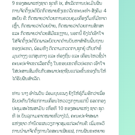
9 ຂອງສະພາແຫ່ງຊາດ ຊຸດທີ ix, ສໍາເລັດການປະເມີນຜົນ
ການຈັດຕັ້ງປະຕິບັດກົດໝາຍຂົງເຂດວັດທະນະທໍາ-ສັງຄົມ 4
ສະບັບ ຄື: ກົດໝາຍວ່າດ້ວຍການຄວບຄຸມເຄື່ອງດື່ມທີ່ມີທາດ
ເຫຼົ້າ, ກົດໝາຍວ່າດ້ວຍປ້າຍ, ກົດໝາຍວ່າດ້ວຍການສຶກສາ
ແລະ ກົດໝາຍວ່າດ້ວຍສີມືແຮງງານ, ນອກນີ້ ຍັງໄດ້ເອົາໃຈ
ໃສ່ຈັດຕັ້ງປະຕິບັດພາລະບົດບາດດ້ານບັນຫາສໍາຄັນພື້ນຖານ
ຂອງປະເທດ, ພ້ອມທັງ ຕິດຕາມກວດກາ,ຊຸກຍູ້ ເກັບກໍາຂໍ້
ມູນຕ່າງໆ ເເຕ່ສູນກາງ ເເລະ ທ້ອງຖີ່ນ ເເລະ ເຄື່ອນໄຫວຊີ້ນຳ
ຄະນະປະຈຳເຂດເລືອກຕັ້ງ ໃນຂອບເຂດທົ່ວປະເທດ ເອົາໃຈ
ໃສ່ປະສານສົມທົບກັບສະພາປະຊາຊົນເເຕ່ລະຂັ້ນຂອງຕົນໃຫ້
ໄດ້ຮັບຜົນສໍາເລັດ.
ທ່ານ ນາງ ອໍາໄພວັນ ລ້ອມບຸນເເພງ ຍັງໃຫ້ຮູ້ຕື່ມອີກວ່າເພື່ອ
ຮັບປະກັນໃຫ້ແກ່ການເຄື່ອນໄຫວວຽກງານແຕ່ນີ້ ຮອດກອງ
ປະຊຸມສະໄໝສາມັນ ເທື່ອທີ 10 ຂອງສະພາແຫ່ງ ຊາດ ຊຸດ
ທີ ix ບັນລຸຕາມຄາດໝາຍທີ່ວາງໄວ້, ຄະນະປະຈຳສະພາ
ແຫ່ງຊາດ ກຳນົດແຜນວຽກຈຸດສຸມແຕ່ລະດ້ານຄື: ເພີ່ມທະວີ
ການນໍາພາຈັດຕັ້ງການໂຄສະນາເຜີຍແຜ່, ການຜັນຂະຫຍາຍ