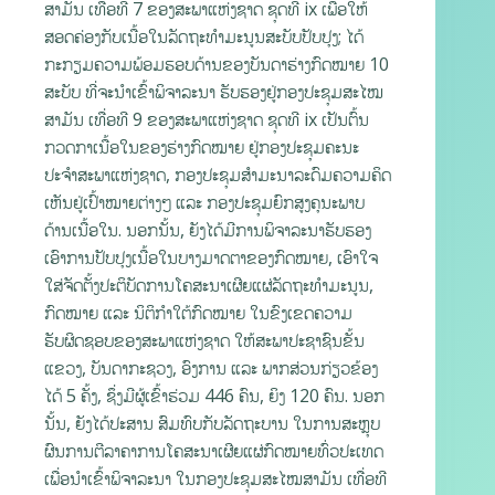
ສາມັນ ເທື່ອທີ 7 ຂອງສະພາແຫ່ງຊາດ ຊຸດທີ ix ເພື່ອໃຫ້
ສອດຄ່ອງກັບເນື້ອໃນລັດຖະທຳມະນູນສະບັບປັບປຸງ; ໄດ້
ກະກຽມຄວາມພ້ອມຮອບດ້ານຂອງບັນດາຮ່າງກົດໝາຍ 10
ສະບັບ ທີ່ຈະນໍາເຂົ້າພິຈາລະນາ ຮັບຮອງຢູ່ກອງປະຊຸມສະໄໝ
ສາມັນ ເທື່ອທີ 9 ຂອງສະພາແຫ່ງຊາດ ຊຸດທີ ix ເປັນຕົ້ນ
ກວດກາເນື້ອໃນຂອງຮ່າງກົດໝາຍ ຢູ່ກອງປະຊຸມຄະນະ
ປະຈຳສະພາແຫ່ງຊາດ, ກອງປະຊຸມສຳມະນາລະດົມຄວາມຄິດ
ເຫັນຢູ່ເປົ້າໝາຍຕ່າງໆ ແລະ ກອງປະຊຸມຍົກສູງຄຸນະພາບ
ດ້ານເນື້ອໃນ. ນອກນັ້ນ, ຍັງໄດ້ມີການພິຈາລະນາຮັບຮອງ
ເອົາການປັບປຸງເນື້ອໃນບາງມາດຕາຂອງກົດໝາຍ, ເອົາໃຈ
ໃສ່ຈັດຕັ້ງປະຕິບັດການໂຄສະນາເຜີຍແຜ່ລັດຖະທໍາມະນູນ,
ກົດໝາຍ ແລະ ນິຕິກຳໃຕ້ກົດໝາຍ ໃນຂົງເຂດຄວາມ
ຮັບຜິດຊອບຂອງສະພາແຫ່ງຊາດ ໃຫ້ສະພາປະຊາຊົນຂັ້ນ
ແຂວງ, ບັນດາກະຊວງ, ອົງການ ແລະ ພາກສ່ວນກ່ຽວຂ້ອງ
ໄດ້ 5 ຄັ້ງ, ຊຶ່ງມີຜູ້ເຂົ້າຮ່ວມ 446 ຄົນ, ຍິງ 120 ຄົນ. ນອກ
ນັ້ນ, ຍັງໄດ້ປະສານ ສົມທົບກັບລັດຖະບານ ໃນການສະຫຼຸບ
ຜົນການຕີລາຄາການໂຄສະນາເຜີຍແຜ່ກົດໝາຍທົ່ວປະເທດ
ເພື່ອນໍາເຂົ້າພິຈາລະນາ ໃນກອງປະຊຸມສະໄໝສາມັນ ເທື່ອທີ