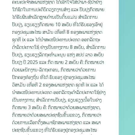
ຄະນະປະຈໍາສະພາແຫ່ງຊາດ ໄດ້ເອົາໃຈໃສ່ນໍາພາ-ຊີ້ນໍາຢ່າງ
ໃກ້ຊິດໃນການປະຕິບັດວຽກງານສ້າງ ແລະ ປັບປຸງກົດໝາຍ
ໄດ້ຮັບຜົນສຳເລັດຫຼາຍດ້ານເປັນຕົ້ນເເມ່ນ ສໍາເລັດການ
ປັບປຸງ, ຮຽບຮຽງກົດໝາຍ 10 ສະບັບ ທີ່ໄດ້ຮັບຮອງເອົາຢູ່
ກອງປະຊຸມສະໄໝ ສາມັນ ເທື່ອທີ 8 ຂອງສະພາແຫ່ງຊາດ
ຊຸດທີ ix ແລະ ໄດ້ນໍາສະເໜີປະທານປະເທດ ອອກລັດຖະ
ດຳລັດປະກາດໃຊ້ ຢ່າງເປັນທາງການ 8 ສະບັບ, ສໍາເລັດການ
ປັບປຸງ, ຮຽບຮຽງລັດຖະທຳມະນູນ ແຫ່ງ ສປປ ລາວ ສະບັບ
ປັບປຸງ ປີ 2025 ແລະ ກົດ ໝາຍ 2 ສະບັບ ຄື: ກົດໝາຍວ່າ
ດ້ວຍພະນັກງານ-ລັດຖະກອນ, ກົດໝາຍວ່າດ້ວຍການ
ປົກຄອງທ້ອງຖິ່ນ ທີ່ໄດ້ ຮັບຮອງ ຢູ່ກອງປະຊຸມສະໄໝ
ວິສາມັນ ເທື່ອທີ 2 ຂອງສະພາແຫ່ງຊາດ ຊຸດທີ ix ແລະ ໄດ້
ນໍາສະເໜີປະທານປະເທດ ອອກລັດຖະດຳລັດປະກາດໃຊ້ຢ່າງ
ເປັນທາງການ; ສໍາເລັດການປັບປຸງ, ຮຽບຮຽງເນື້ອໃນຮ່າງ
ກົດໝາຍ 3 ສະບັບ ຄື: ກົດໝາຍວ່າດ້ວຍສະພາແຫ່ງຊາດ,
ກົດໝາຍວ່າດ້ວຍສະພາປະຊາຊົນຂັ້ນແຂວງ, ກົດໝາຍວ່າ
ດ້ວຍການເລືອກຕັ້ງສະມາຊິກສະພາແຫ່ງຊາດ ແລະ ສະພາ
ປະຊາຊົນຂັ້ນແຂວງ ທີ່ໄດ້ຮັບຮອງຢູ່ກອງປະຊຸມສະໄໝ