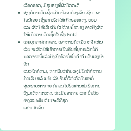
ເລືອດອອກ, ມີຮູບຮ່າງທີ່ຜິດປົກກະຕິ
ສ່ຽງຕໍ່ການຕິດເຊື້ອແບັກທີເຣຍກ້ອງເລັບ ເຊັ່ນ : ພາ
ໂຣນີເຄຍ ເຊິ່ງອາດເຮັດໃຫ້ເກີດຮອຍແດງ, ບວມ
ແລະ ເຮັດໃຫ້ເລັບເຕັມໄປດ້ວຍນຳ້ໜອງ ອາດຍັງເຮັດ
ໃຫ້ເກີດການຕິດເຊື້ອໃນຜົ້ງປາກໄດ້
ເສຍບຸກຄະລິກກະພາບ ເພາະການກັດເລັບ ຫລື ແຫ້ນ
ເລັບ ຈະເຮັດໃຫ້ເຮົາກາຍເປັນຄົນທີ່ບຸກຄະລິກບໍ່ດີ.
ນອກຈາກນີ້ແລ້ວຍັງເບິ່ງຄືວ່າບໍ່ໝັ້ນໃຈໃນຕົນເອງນຳ
ອີກ
ແນວໃດກໍຕາມ, ຫາກພົບວ່າຕົນເອງມີພຶດຕິກຳການ
ກັດເລັບ ຫລື ແຫ້ນເລັບຈົນກໍ່ໃຫ້ເກີດບັນຫາຕໍ່
ສຸຂະພາບທາງກາຍ ກໍຄວນໄປພົບທ່ານໝໍເພື່ອການ
ບົ່ງມະຕິຫາສາເຫດ, ປະເມີນອາການ ແລະ ປິ່ນປົວ
ຢ່າງເໝາະສົມຕໍ່ໄປຈະດີທີ່ສຸດ
ແຫ້ນ #ເລັບ