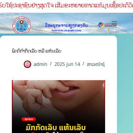
ຮັບໃຊ້ປະຊາຊົນຢ່າງສຸດໃຈ ເສີມຂະຫຍາຍທາດແທ້ມູນເຊື້ອປະຕິວັດ ສ
ພຶດຕິກຳກັດເລັບ ຫລື ແຫ້ນເລັບ
admin
2025 jun 14
ສາລະໜ້າຮູ້