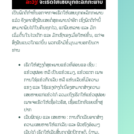
ເປັນພຶດຕິກຳທີ່ນອກຈາກຈະເຮັດໃຫ້ເສຍບຸກຄະລິກກະພາບ
ແລ້ວ ຍັງອາດສົ່ງຜົນເສຍຕໍ່ສຸຂະພາບນຳອີກ ເຊິ່ງພຶດຕິກຳນີ້
ສາມາດພົບໄດ້ໃນຄົນທຸກໄວ, ແຕ່ພົບຫລາຍ ແລະ ມັກ
ເລີ່ມຕົ້ນໃນໄວເດັກ ແລະ ມັກເຊົາເອງເມື່ອໃຫຍ່ຂຶ້ນ, ແຕ່ຈະ
ສົ່ງຜົນແນວໃດແດ່ນັ້ນ ພວກເຮົາມີຂໍ້ມູນມາບອກບັນດາ
ທ່ານ
ເຮັດໃຫ້ສ່ຽງຕໍ່ສຸຂະພາບແຂ້ວທີ່ອ່ອນແອ ເຊັ່ນ :
ແຂ້ວຜຸຜ່ອຍ ຫລື ເປັນແຂ້ວແມງ, ແຂ້ວແຕກ ເພາະ
ການໃຊ້ແຂ້ວກັດເລັບ ຫລື ແຫ້ນເລັບທີ່ມີຄວາມ
ແຂງ ແລະ ໃຊ້ແຮງຢ່າງຕໍ່ເນື່ອງສາມາດສ້າງຄວາມ
ເສຍຫາຍແກ່ແຂ້ວໄດ້ ລວມເຖິງເຮັດໃຫ້ແຂ້ວຜຸຜ່ອຍ
ເພາະຈະເຮັດໃຫ້ເຊື້ອໄວຣັສ, ເຊື້ອແບັກທີເຣຍເຂົ້າສູ່
ປາກ
ເລັບຜິດຮູບ ແລະ ເສຍຫາຍ : ການກັດເລັບອາດສ້າງ
ຄວາມເສຍຫາຍໃຫ້ແກ່ເລັບ ແລະ ຜິວໜັງອ້ອມໆ
ເລັບໄດ້ ເຮັດໃຫ້ເລັບສັ້ນກຸດຜິດປົກກະຕິ, ບໍ່ງາມ,