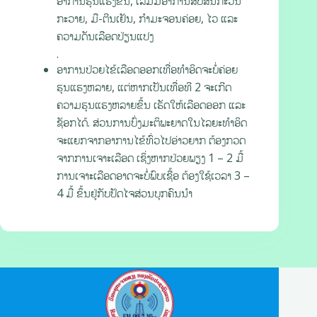
ອາການຮຸນແຮງຂຶ້ນ, ເລີ່ມມີອາການສັບສົນກະວົນ
ກະວາຍ, ມື-ຕີນເຢັນ, ກຳມະຈອນຄ່ອຍ, ໄວ ແລະ
ຄວາມດັນເລືອດປ່ຽນແປງ
.
ອາການປ່ວຍໄຂ້ເລືອດອອກເທື່ອທຳອິດຈະບໍ່ຄ່ອຍ
ຮຸນແຮງຫລາຍ, ແຕ່ຫາກເປັນເທື່ອທີ 2 ຈະເກີດ
ຄວາມຮຸນແຮງຫລາຍຂຶ້ນ ເຮັດໃຫ້ເລືອດອອກ ແລະ
ຊັອກໄດ້. ສ່ວນການບົ່ງມະຕິພະຍາດໃນໄລຍະທຳອິດ
ຈະແຍກຈາກອາການໄຂ້ທົ່ວໄປອ່າວຍາກ ຕ້ອງກວດ
ຈາກການເຈາະເລືອດ ເຊິ່ງຫາກປ່ວຍພຽງ 1 – 2 ມື້
ການເຈາະເລືອດອາດຈະບໍ່ພົບເຊື້ອ ຕ້ອງໃຊ້ເວລາ 3 –
4 ມື້ ຂຶ້ນຢູ່ກັບປັດໄຈສ່ວນບຸກຄົນນຳ