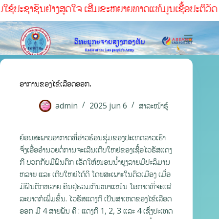
ໃຊ້ປະຊາຊົນຢ່າງສຸດໃຈ ເສີມຂະຫຍາຍທາດແທ້ມູນເຊື້ອປະຕິວັດ ສໍາເ
ອາການຂອງໄຂ້ເລືອດອອກ.
admin
2025 jun 6
ສາລະໜ້າຮູ້
ຍ້ອນສະພາບອາກາດທີ່ອ່າວຮ້ອນຊຸ່ມຂອງປະເທດລາວເຮົາ
ຈຶ່ງເອື້ອອຳນວຍຕໍ່ການຈະເລີນເຕີບໃຫຍ່ຂອງເຊື້ອໄວຣັສແດງ
ກີ ບວກກັບມີຝົນຕົກ ເຮັດໃຫ້ໜອນນ້ຳຍຸງລາຍມີປະລິມານ
ຫລາຍ ແລະ ເຕີບໃຫຍ່ໄດ້ດີ ໂດຍສະເພາະໃນຕົວເມືອງ ເມື່ອ
ມີຝົນຕົກຫລາຍ ຄົນຢູ່ຮວມກັນໜາແໜ້ນ ໂອກາດທີ່ຈະແຜ່
ລະບາດກໍເພີ່ມຂຶ້ນ. ໄວຣັສແດງກີ ເປັນສາເຫດຂອງໄຂ້ເລືອດ
ອອກ ມີ 4 ສາຍພັນ ຄື : ແດງກີ 1, 2, 3 ແລະ 4 ເຊິ່ງປະເທດ