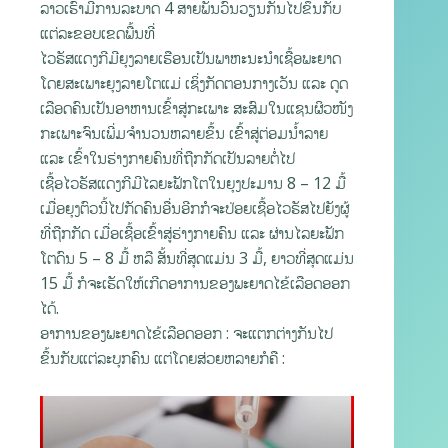
ລາວເຮົາມີການລະບາດ 4 ສາຍພັນວົນວຽນກັນໄປຂຶ້ນກັບ
ແຕ່ລະຂອບເຂດພື້ນທີ່
ໄວຣັສແດງກີມີຍຸງລາຍເຮືອນເປັນພາຫະນະນຳເຊື້ອພະຍາດ
ໂດຍສະເພາະຍຸງລາຍໂຕແມ່ ເຊິ່ງກັດຕອນກາງເວັນ ແລະ ດູດ
ເລືອດຄົນເປັນອາຫານເຂົ້າສູ່ກະເພາະ ສະສົມໃນແຊນຜິວໜັງ
ກະເພາະຈົນເພີ່ມຈຳນວນຫລາຍຂຶ້ນ ເຂົ້າສູ່ຕ່ອມນ້ຳລາຍ
ແລະ ເຂົ້າໃນຮ່າງກາຍຄົນທີ່ຖືກກັດເປັນລາຍຕໍ່ໄປ
ເຊື້ອໄວຣັສແດງກີມີໄລຍະຟັກໂຕໃນຍຸງປະມານ 8 – 12 ມື້
ເມື່ອຍຸງຕົວນີ້ໄປກັດຄົນອື່ນອີກກໍຈະປ່ອຍເຊື້ອໄວຣັສໄປຍັງຜູ້
ທີ່ຖືກກັດ ເມື່ອເຊື້ອເຂົ້າສູ່ຮ່າງກາຍຄົນ ແລະ ຜ່ານໄລຍະຟັກ
ໂຕດົນ 5 – 8 ມື້ ຫລື ສັ້ນທີ່ສຸດແມ່ນ 3 ມື້, ຍາວທີ່ສຸດແມ່ນ
15 ມື້ ກໍຈະເຮັດໃຫ້ເກີດອາການຂອງພະຍາດໄຂ້ເລືອດອອກ
ໄດ້.
ອາການຂອງພະຍາດໄຂ້ເລືອດອອກ : ຈະແຕກຕ່າງກັນໄປ
ຂຶ້ນກັບແຕ່ລະບຸກຄົນ ແຕ່ໂດຍສ່ວຍຫລາຍກໍຄື :