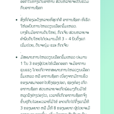
ອອກໃນທາງເດີນອາຫານ ສ່ວນຫລາຍຈະເປັນຮ່ວມ
ກັບອາການຊັອກ
.
ສິ່ງທີ່ຕ້ອງລະວັງຫລາຍທີ່ສຸດກໍຄື ອາການຊັອກ ທີ່ເຮັດ
ໃຫ້ລະບົບການໄຫລວຽນເລືອດລົ້ມເຫລວ.
ບາງຄົນມີອາການຕັບໃຫຍ່, ກົດເຈັບ ສ່ວນຫລາຍຈະ
ຄຳພົບຕັບໃຫຍ່ໄດ້ປະມານມື້ທີ 3 – 4 ນັບຕັ້ງແຕ່
ເລີ່ມປ່ວຍ, ຕັບຈະນຸ້ມ ແລະ ກົດເຈັບ
.
ມີສະພາບການໄຫລວຽນເລືອດລົ້ມເຫລວ ປະມານ
1 ໃນ 3 ຂອງຜູ້ປ່ວຍໄຂ້ເລືອດອອກ ຈະມີອາການ
ຮຸນແຮງ ໂດຍເກີດຈາກສະພາບການໄຫລວຽນເລືອດ
ລົ້ມເຫລວ ຫລື ອາການຊັອກ ເນື່ອງຈາກມີການຮົ່ວ
ຂອງພາສມ່າອອກໄປຍັງຊ່ອງປອດ, ຊ່ອງທ້ອງ ເກີດ
ອາການຊັອກ ສ່ວນຫລາຍຈະເກີດພ້ອມໆກັບມີໄຂ້
ຫລຸດລົງຢ່າງວ່ອງໄວ, ເວລາທີ່ເກີດອາການຊັອກຈຶ່ງ
ຂຶ້ນຢູ່ກັບໄລຍະເວລາທີ່ມີໄຂ້ ອາດເກີດໄດ້ຕັ້ງແຕ່ມື້ທີ
3 ຂອງພະຍາດ ຫລື ມື້ທີ 8 ຂອງພະຍາດ ຜູ້ປ່ວຍຈະມີ