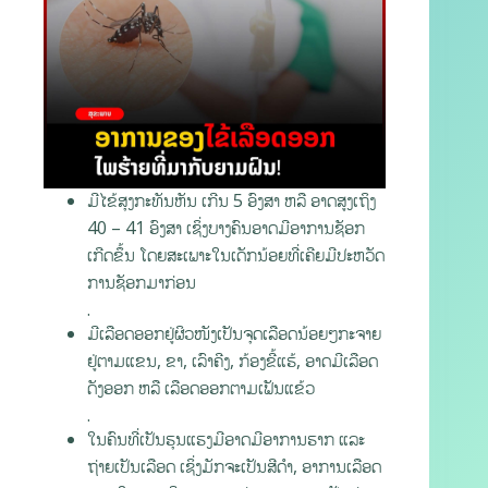
ມີໄຂ້ສຸງກະທັນຫັນ ເກີນ 5 ອົງສາ ຫລື ອາດສູງເຖິງ
40 – 41 ອົງສາ ເຊິ່ງບາງຄົນອາດມີອາການຊັອກ
ເກີດຂຶ້ນ ໂດຍສະເພາະໃນເດັກນ້ອຍທີ່ເຄີຍມີປະຫວັດ
ການຊັອກມາກ່ອນ
.
ມີເລືອດອອກຢູ່ຜິວໜັງເປັນຈຸດເລືອດນ້ອຍໆກະຈາຍ
ຢູ່ຕາມແຂນ, ຂາ, ເລົາຄີງ, ກ້ອງຂີ້ແຮ້, ອາດມີເລືອດ
ດັງອອກ ຫລື ເລືອດອອກຕາມເຟັນແຂ້ວ
.
ໃນຄົນທີ່ເປັນຮຸນແຮງມີອາດມີອາການຮາກ ແລະ
ຖ່າຍເປັນເລືອດ ເຊິ່ງມັກຈະເປັນສີດຳ, ອາການເລືອດ