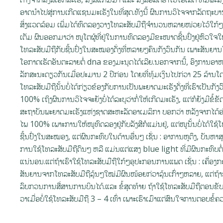
ອາດນຳໄປສູ່ການເກີດແຊນມະເຮັງໃນທີ່ສຸດ.ທັງນີ້ ຜົນການວິໄຈຈາກລັດຖ
ສິ່ງແວດລ້ອມ ເພີ່ມໄດ້ທົດລອງວາງໂທລະສັບມືຖືຈຳນວນຫລາຍໜ່ວຍໄວ້ໃກ້ໆກັບໜູ
ເຕັມ ຜົນອອກມາວ່າ ໜູໂຕຜູ້ທີ່ຢູ່ໃນການທົດລອງມີຂະໜາດຊີ້ນປົ່ງຢູ່ຫົວໃຈໃ
ໂທລະສັບມືຖືກັບຊີ້ນປົ່ງໃນສະໝອງດັ່ງທີ່ຫລາຍໆຄົນກັງວົນກັນ ເພາະສັນຍານ
ໂອກາດເຮັດອັນຕະລາຍຕໍ່ dna ຂອງມະນຸດໄດ້ເລີຍ.ນອກຈາກນີ້, ອົງການອ
ລັກສະນະດຽວກັນເມື່ອປະມານ 2 ປີກ່ອນ ໂດຍທີ່ທຸ້ມເງິນໄປກ່ວາ 25 ລ້ານໂດ
ໂທລະສັບມືຖືນັ້ນບໍ່ໄດ້ກ່ຽວຂ້ອງກັບການເປັນພະຍາດມະເຮັງດັ່ງທີ່ເຮົາເປັນກັ
100% ເຖິງຜົນການວິໄຈຈະຍັງບໍ່ໄດ້ລະບຸວ່າກໍ່ໃຫ້ເກີດມະເຮັງ, ແຕ່ກໍຍັງມີຂ
ສະຖາບັນພະຍາດມະເຮັງແຫ່ງຊາດສະຫະລັດອາເມລິກາ ບອກວ່າ ຫລັງຈາກໄດ້ອ່ານຜ
ໄພ 100% ເພາະການໃຫ້ໜູທົດລອງຢູ່ກັບລັງສີກໍແມ່ນຢູ່, ແຕ່ໜູນັ້ນບໍ່ໄດ້ໃຊ້ໂທລ
ຊີ້ນປົ່ງໃນສະໝອງ, ແຕ່ຜົນກະທົບໃນດ້ານອື່ນໆ ເຊັ່ນ : ອາການຫູຕຶງ, ບັນຫ
ການໃຊ້ໂທລະສັບມືຖືດົນໆ ຫລື ແມ່ນແຕ່ແສງ blue light ທີ່ມີຜົນກະທົບຕໍ່ສາຍ
ແນ່ນອນ.ແຕ່ຖ້າເຮົາໃຊ້ໂທລະສັບມືຖືໃກ້ໆອຸປະກອນການແພດ ເຊັ່ນ : ເຄື່ອງກ
ສັນຍານຈາກໂທລະສັບມືຖືລຸ້ນໆໃໝ່ມີຜົນໜ້ອຍກ່ວາລຸ້ນເກົ່າໆຫລາຍ, ແຕ່ຖ້າ
ລົບກວນການສື່ສານການບິນໄດ້.ແລະ ຂໍ້ສຸດທ້າຍ ຖ້າໃຊ້ໂທລະສັບມືຖືຕອນຂັບລົດ
ວາເມື່ອບໍ່ໃຊ້ໂທລະສັບມືຖື 3 – 4 ເທົ່າ ເພາະເຮົາເມົາແຕ່ສົນໃຈການຕອບຂ