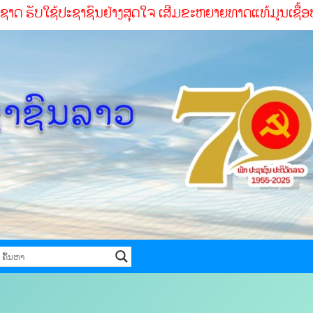
ຊ້ປະຊາຊົນຢ່າງສຸດໃຈ ເສີມຂະຫຍາຍທາດແທ້ມູນເຊື້ອປະຕິວັດ ສໍາເລ