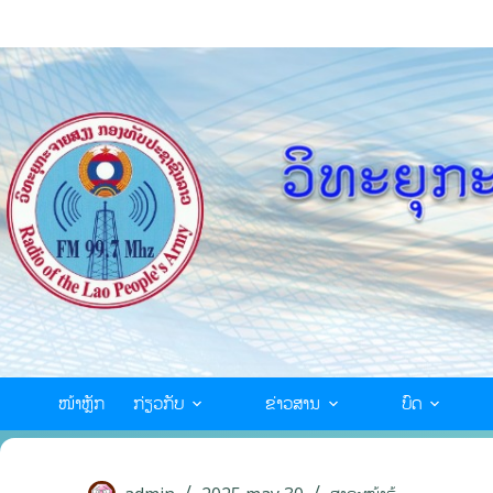
ໜ້າຫຼັກ
ກ່ຽວກັບ
ຂ່າວສານ
ບົດ