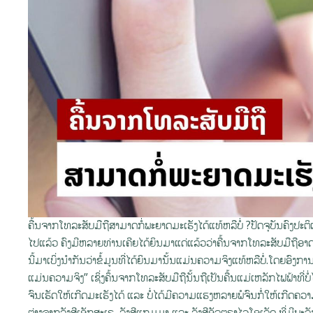
ຄື້ນຈາກໂທລະສັບມືຖືສາມາດກໍ່ພະຍາດມະເຮັງໄດ້ແທ້ຫລືບໍ່ ?ປັດຈຸບັນຄົງປະຕິ
ໄປແລ້ວ ຄົງມີຫລາຍທ່ານເຄີຍໄດ້ຍິນມາແດ່ແລ້ວວ່າຄື້ນຈາກໂທລະສັບມືຖືອາດຈະ
ນີ້ມາເບິ່ງນຳກັນວ່າຂໍ້ມູນທີ່ໄດ້ຍິນມານັ້ນແມ່ນຄວາມຈິງແທ້ຫລືບໍ່.ໂດຍອົ
ແມ່ນຄວາມຈິງ” ເຊິ່ງຄຶ້ນຈາກໂທລະສັບມືຖືນັ້ນຖືເປັນຄື້ນແມ່ເຫລັກໄຟຟ້າທີ
ຈົນເຮັດໃຫ້ເກີດມະເຮັງໄດ້ ແລະ ບໍ່ໄດ້ມີຄວາມແຮງຫລາຍພໍຈົນກໍ່ໃຫ້ເກີດຄວາມ
ຕ່າງຈາກລັງສີເອັກສະເຣ, ລັງສີແກມມາ ແລະ ລັງສີອັລຕຣາໄວໂອເລັດ ທີ່ມີ