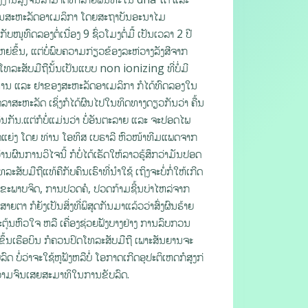
ະບານສະຫະລັດອາເມລິກາ ໂດຍສະຖາບັນອະນາໄມ
ທົດລອງຕໍ່ເນື່ອງ 9 ຊົ່ວໂມງຕໍ່ມື້ ເປັນເວລາ 2 ປີ
ຫຍ່ຂຶ້ນ, ແຕ່ບໍ່ພົບຄວາມກ່ຽວຂ້ອງລະຫ່ວາງລັງສີຈາກ
ໂທລະສັບມືຖືນັ້ນເປັນແບບ non ionizing ທີ່ບໍ່ມີ
າຫານ ແລະ ຢາຂອງສະຫະລັດອາເມລິກາ ກໍໄດ້ທົດລອງໃນ
ລາສະຫະລັດ ເຊິ່ງກໍໄດ້ຜົນໄປໃນທິດທາງດຽວກັນວ່າ ຄື້ນ
ງວົນກັນ.ແຕ່ກໍບໍ່ແມ່ນວ່າ ບໍ່ອັນຕະລາຍ ແລະ ຈະປອດໄພ
ໍ້ຂັດແຍ່ງ ໂດຍ ທ່ານ ໂອທິສ ເບຣາລີ ຫົວໜ້າທີມແພດຈາກ
ົນການວິໄຈນີ້ ກໍບໍ່ໄດ້ເຮັດໃຫ້ລາວຮູ້ສຶກວ່າມັນປອດ
ະສັບມືຖືແທ້ຄືກັບຄົນເຮົາທີ່ນຳໃຊ້ ເຖິງຈະບໍ່ກໍ່ໃຫ້ເກີດ
າສຸຂະພາບຈິດ, ການປວດຄໍ, ປວດກ້າມຊີ້ນບ່າໄຫລ່ຈາກ
ຕາ ກໍຍັງເປັນສິ່ງທີ່ພິສູດກັນມາແລ້ວວ່າສົ່ງຜົນຮ້າຍ
ະຕຸ້ນຫົວໃຈ ຫລື ເຄື່ອງຊ່ວຍຟັງບາງຢ່າງ ການລົບກວນ
ຂຶ້ນເຮືອບິນ ກໍຄວນປິດໂທລະສັບມືຖື ເພາະສັນຍານຈະ
 ບໍ່ວ່າຈະໃຊ້ຫູຟັງຫລືບໍ່ ໂອກາດເກີດອຸປະຕິເຫດກໍສູງກ່
ໍ້ຄວາມຈົນເສຍສະມາທິໃນການຂັບລົດ.