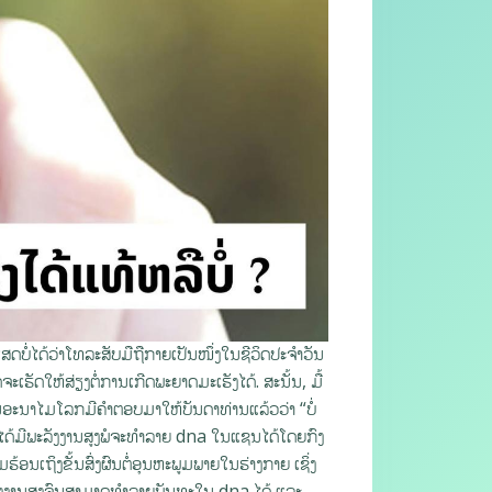
ເສດບໍ່ໄດ້ວ່າໂທລະສັບມືຖືກາຍເປັນໜຶ່ງໃນຊີວິດປະຈຳວັນ
ເຮັດໃຫ້ສ່ຽງຕໍ່ການເກີດພະຍາດມະເຮັງໄດ້. ສະນັ້ນ, ມື້
ງການອະນາໄມໂລກມີຄຳຕອບມາໃຫ້ບັນດາທ່ານແລ້ວວ່າ “ບໍ່
່ບໍ່ໄດ້ມີພະລັງງານສູງພໍຈະທຳລາຍ dna ໃນແຊນໄດ້ໂດຍກົງ
ຮ້ອນເຖິງຂັ້ນສົ່ງຜົນຕໍ່ອຸນຫະພູມພາຍໃນຮ່າງກາຍ ເຊິ່ງ
ພະລັງງານສູງຈົນສາມາດທຳລາຍພັນທະໃນ dna ໄດ້ ແລະ