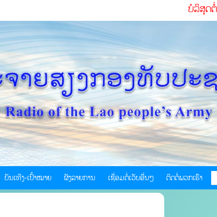
ບໍລິສຸດຕໍ່ຊາດ ຮັບໃ
ບັນເທີງ-ເປົ້າໝາຍ
ຜັງລາຍການ
ເຊື່ອມຕໍ່ເວັບອື່ນໆ
ຕິດຕໍ່ພວກເຮົາ