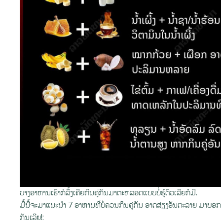
ບາງອາຫານເຮົາກໍລຶ້ງເຄີຍກິນຄູ່ກັນມາຕະຫລອດແບບບໍ່ຮູ້ຕົວເລີຍກໍມີ.
ມື້ນີ້ຈະມາແນະນໍາ 7 ອາຫານທີ່ບໍ່ຄວນກິນຄູ່ກັນ ອາດສ່ຽງອັນຕະລາຍ ມາບອກໃຫ້ທ
ກັນເລີຍ!: