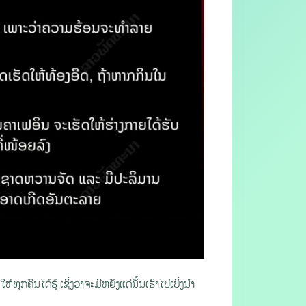
ຸກຄົນໄດ້ຮູ້ ເຊິ່ງວ່າຈະມີຫຍັງແດ່ນັ້ນເຮົາໄປເບິ່ງນໍາ