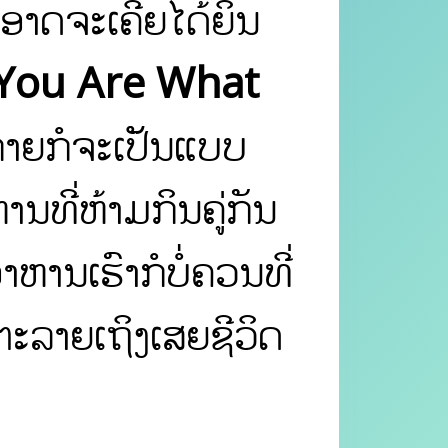
າອາດຈະເຄີຍໄດ້ຍິນ
 “ You Are What
ກາຍກໍຈະເປັນແບບ
ານທີ່ຫ້າມກິນຄູ່ກັນ
ຫານເຮົາກໍບໍ່ຄວນທີ່
ະລາຍເຖິງເສຍຊີວິດ