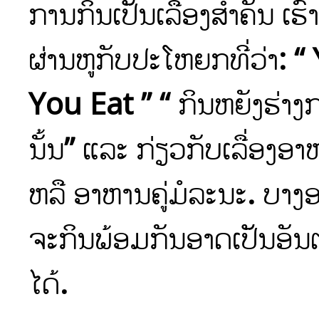
ການກິນເປັນເລື່ອງສຳຄັນ ເຮົ
ຜ່ານຫູກັບປະໂຫຍກທີ່ວ່າ:
You Eat ” “ ກິນຫຍັງຮ່າງ
ນັ້ນ” ແລະ ກ່ຽວກັບເລື່ອງອາຫ
ຫລື ອາຫານຄູ່ມໍລະນະ. ບາງອາ
ຈະກິນພ້ອມກັນອາດເປັນອັນຕ
ໄດ້.