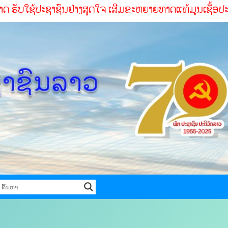
້ປະຊາຊົນຢ່າງສຸດໃຈ ເສີມຂະຫຍາຍທາດແທ້ມູນເຊື້ອປະຕິວັດ ສໍາເລັ