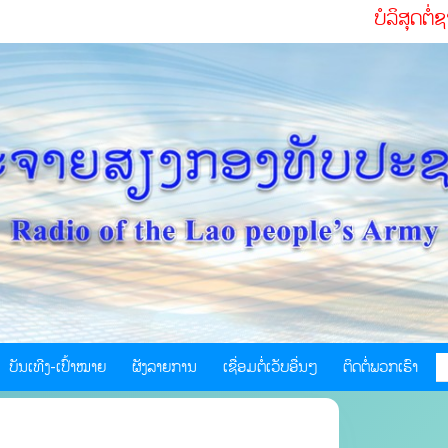
ບໍລິສຸດຕໍ່ຊາດ ຮັບໃຊ
ບັນເທີງ-ເປົ້າໝາຍ
ຜັງລາຍການ
ເຊື່ອມຕໍ່ເວັບອື່ນໆ
ຕິດຕໍ່ພວກເຮົາ