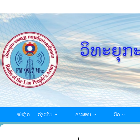
ໜ້າຫຼັກ
ກ່ຽວກັບ
ຂ່າວສານ
ບົດ