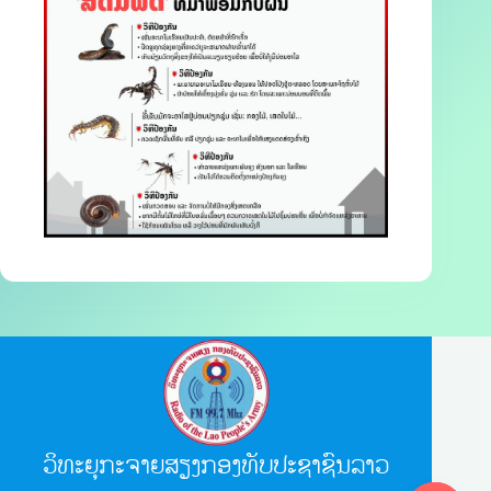
ວິທະຍຸກະຈາຍສຽງກອງທັບປະຊາຊົນລາວ