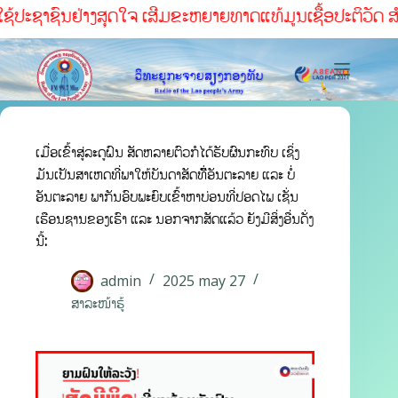
ໃຊ້ປະຊາຊົນຢ່າງສຸດໃຈ ເສີມຂະຫຍາຍທາດແທ້ມູນເຊື້ອປະຕິວັດ ສໍາເ
ເມື່ອເຂົ້າສູ່ລະດູຝົນ ສັດຫລາຍຕົວກໍໄດ້ຮັບຜົນກະທົບ ເຊິ່ງ
ມັນເປັນສາເຫດທີ່ພາໃຫ້ບັນດາສັດທີ່ັອັນຕະລາຍ ແລະ ບໍ່
ອັນຕະລາຍ ພາກັນອົບພະຍົບເຂົ້າຫາບ່ອນທີ່ປອດໄພ ເຊັ່ນ
ເຮືອນຊານຂອງເຮົາ ແລະ ນອກຈາກສັດແລ້ວ ຍັງມີສິ່ງອື່ນດັ່ງ
ນີ້:
admin
2025 may 27
ສາລະໜ້າຮູ້