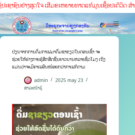
້ປະຊາຊົນຢ່າງສຸດໃຈ ເສີມຂະຫຍາຍທາດແທ້ມູນເຊື້ອປະຕິວັດ ສໍາເລັ
ປ່ຽນຈາກການດື່ມກາເຟມາດື່ມຊາຂຽວໃນຕອນເຊົ້າ ຈະ
ຊ່ວຍໃຫ້ຮ່າງກາຍຮູ້ສຶກສົດຊື່ນຍາວນານຫລາຍຊົ່ວໂມງ ເຖິງ
ແມ່ນວ່າຈະມີຄາເຟອີນໜ້ອຍກວ່າກາເຟກໍຕາມ
admin
2025 may 23
ສາລະໜ້າຮູ້