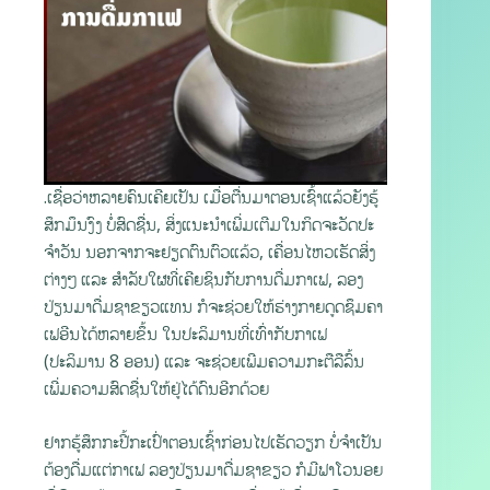
.ເຊື່ອວ່າຫລາຍຄົນເຄີຍເປັນ ເມື່ອຕື່ນມາຕອນເຊົ້າແລ້ວຍັງຮູ້
ສຶກມຶນງົງ ບໍ່ສົດຊື່ນ, ສິ່ງແນະນໍາເພີ່ມເຕີມໃນກິດຈະວັດປະ
ຈໍາວັນ ນອກຈາກຈະຢຽດຕົນຕົວແລ້ວ, ເຄື່ອນໄຫວເຮັດສິ່ງ
ຕ່າງໆ ແລະ ສໍາລັບໃຜທີ່ເຄີຍຊິນກັບການດື່ມກາເຟ, ລອງ
ປ່ຽນມາດື່ມຊາຂຽວແທນ ກໍຈະຊ່ວຍໃຫ້ຮ່າງກາຍດູດຊຶມຄາ
ເຟອີນໄດ້ຫລາຍຂຶ້ນ ໃນປະລິມານທີ່ເທົ່າກັບກາເຟ
(ປະລິມານ 8 ອອນ) ແລະ ຈະຊ່ວຍເພີມຄວາມກະຕືລືລົ້ນ
ເພີ່ມຄວາມສົດຊື່ນໃຫ້ຢູ່ໄດ້ດົນອີກດ້ວຍ
ຢາກຮູ້ສຶກກະປີ້ກະເປົ່າຕອນເຊົ້າກ່ອນໄປເຮັດວຽກ ບໍ່ຈໍາເປັນ
ຕ້ອງດື່ມແຕ່ກາເຟ ລອງປ່ຽນມາດື່ມຊາຂຽວ ກໍມີຟາໂວນອຍ