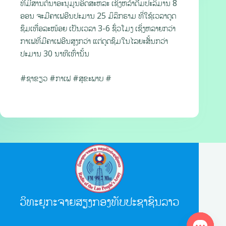
ທີ່ມີສານຕ້ນາອະນຸມູນອິດສະຫລະ ເຊິ່ງຫລ້າດື່ມປະລິມານ 8
ອອນ ຈະມີຄາເຟອີນປະມານ 25 ມິລິກຣາມ ທີ່ໃຊ້ເວລາດູດ
ຊຶມເທື່ອລະໜ້ອຍ ເປັນເວລາ 3-6 ຊົ່ວໂມງ ເຊິ່ງຫລາຍກວ່າ
ກາເຟທີ່ມີຄາເຟອີນສູງກວ່າ ແຕ່ດູດຊຶມໃນໄລຍະສັ້ນກວ່າ
ປະມານ 30 ນາທີເທົ່ານັ້ນ
#ຊາຂຽວ #ກາເຟ #ສຸຂະພາບ #
ວິທະຍຸກະຈາຍສຽງກອງທັບປະຊາຊົນລາວ