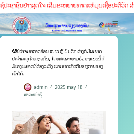
ຊ້ປະຊາຊົນຢ່າງສຸດໃຈ ເສີມຂະຫຍາຍທາດແທ້ມູນເຊື້ອປະຕິວັດ ສໍາເລ
🥵ບໍ່ວ່າຈະອາກາດຮ້ອນ ໜາວ ຫຼື ຝົນຕົກ ຕ່າງກໍມີພະຍາດ
ປະຈຳລະດູເຊັ່ນດຽວກັນ, ໂດຍສະເພາະຍາມຮ້ອນໆແບບນີ້ ກໍ
ມີບາງພະຍາດທີ່ຕ້ອງລະວັງ ເພາະອາດເກີດກັບຮ່າງກາຍຂອງ
ເຮົາໄດ້.
admin
2025 may 18
ສາລະໜ້າຮູ້