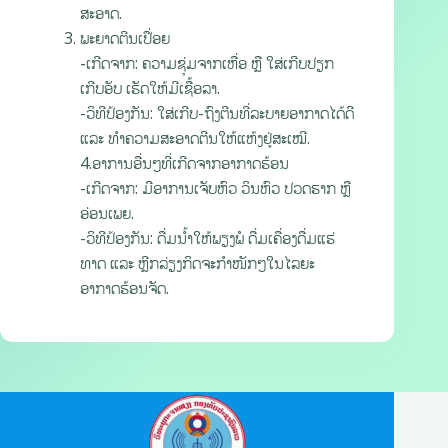
ສະອາດ.
ພະຍາດຕີນເປື່ອຍ
-ເກີດຈາກ: ຄວາມຊຸ່ມຈາກເຫື່ອ ຫຼື ໃສ່ເກີບປຽກ
ເກີບອັບ ເຮັດໃຫ້ມີເຊື້ອລາ.
-ວິທີປ້ອງກັນ: ໃສ່ເກີບ-ຖົງຕີນທີ່ລະບາຍອາກາດໄດ້ດີ
ແລະ ທຳຄວາມສະອາດຕີນໃຫ້ແຫ້ງຢູ່ສະເໝີ.
4.ອາການອື່ນໆທີ່ເກີດຈາກອາກາດຮ້ອນ
-ເກີດຈາກ: ມີອາການເຈັບຫົວ ວິນຫົວ ປວດຮາກ ຫຼື
ອ່ອນເພຍ.
-ວິທີປ້ອງກັນ: ດື່ມນໍ້າໃຫ້ພຽງພໍ ດື່ມເຄື່ອງດື່ມແຮ່
ທາດ ແລະ ຫຼີກລ່ຽງກິດຈະກຳໜັກໆໃນໄລຍະ
ອາກາດຮ້ອນຈັດ.