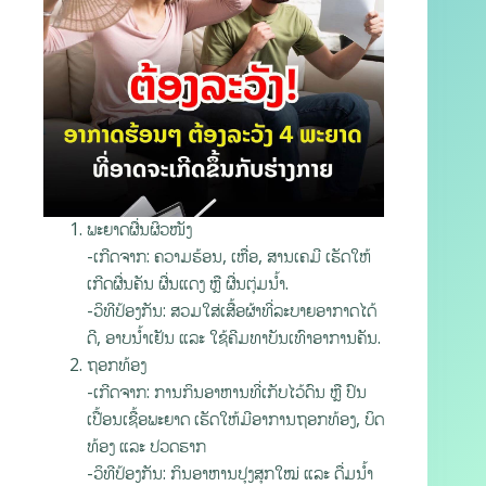
ພະຍາດຜື່ນຜິວໜັງ
-ເກີດຈາກ: ຄວາມຮ້ອນ, ເຫື່ອ, ສານເຄມີ ເຮັດໃຫ້
ເກີດຜື່ນຄັນ ຜື່ນແດງ ຫຼື ຜື່ນຕຸ່ມນໍ້າ.
-ວິທີປ້ອງກັນ: ສວມໃສ່ເສື້ອຜ້າທີ່ລະບາຍອາກາດໄດ້
ດີ, ອາບນໍ້າເຢັນ ແລະ ໃຊ້ຄີມທາບັນເທົາອາການຄັນ.
ຖອກທ້ອງ
-ເກີດຈາກ: ການກິນອາຫານທີ່ເກັບໄວ້ດົນ ຫຼື ປົນ
ເປື້ອນເຊື້ອພະຍາດ ເຮັດໃຫ້ມີອາການຖອກທ້ອງ, ບິດ
ທ້ອງ ແລະ ປວດຮາກ
-ວິທີປ້ອງກັນ: ກິນອາຫານປຸງສຸກໃໝ່ ແລະ ດື່ມນໍ້າ