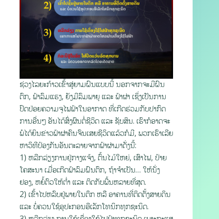
ຊ່ວງໄລຍະກ້າວເຂົ້າສູ່ຍາມຝົນແບບນີ້ ນອກຈາກຈະມີຝົນ
ຕົກ, ຟ້າລົມແຮງ, ຍັງມີລົມພາຍຸ ແລະ ຟ້າຜ່າ ເຊິ່ງເປັນການ
ປົດປ່ອຍຄວາມຈຸໄຟຟ້າໃນອາກາດ ທີ່ເກີດຮ່ວມກັບປາກົດ
ການອື່ນໆ ອັນໄດ້ສົ່ງຜົນຕໍ່ຊີວິດ ແລະ ຊັບສິນ. ເຮົາກໍອາດຈະ
ພໍໄດ້ຍິນຂ່າວຟ້າຜ່າຄົນຈົນເສຍຊີວິດແລ້ວກໍມີ, ພວກເຮົາເລີຍ
ຫາວິທີປ້ອງກັນອັນຕະລາຍຈາກຟ້າຜ່າມາດັ່ງນີ້:
1) ຫລີກລ່ຽງການຢູ່ກາງແຈ້ງ, ຕົ້ນໄມ້ໃຫຍ່, ເສົາໄຟ, ປ້າຍ
ໂຄສະນາ ເມື່ອເກີດຟ້າລົມຝົນຕົກ, ຖ້າຈໍາເປັນ… ໃຫ້ນັ່ງ
ຢອງ, ຫຍໍ້ຕົວໃຫ້ຕໍ່າ ແລະ ຕິດກັບພື້ນຫລາຍທີ່ສຸດ.
2) ເຂົ້າໄປຫລົບຢູ່ພາຍໃນຕຶກ ຫລື ອາຄານທີ່ຕິດຕັ້ງສາຍດິນ
ແລະ ບໍ່ຄວນໃຊ້ອຸປະກອນອີເລັກໂທນິກທຸກຊະນິດ.
3) ຫລີກລ່ຽງ ການໃຊ້ເຄື່ອງໃຊ້ໄຟຟ້າທຸກຊະນິດ ເພາະກະແສ