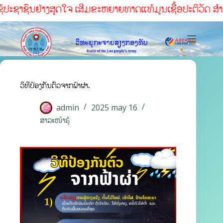
້ປະຊາຊົນຢ່າງສຸດໃຈ ເສີມຂະຫຍາຍທາດແທ້ມູນເຊື້ອປະຕິວັດ ສໍາເລັ
ວິທີປ້ອງກັນຕົວຈາກຟ້າຜ່າ.
admin
2025 may 16
ສາລະໜ້າຮູ້