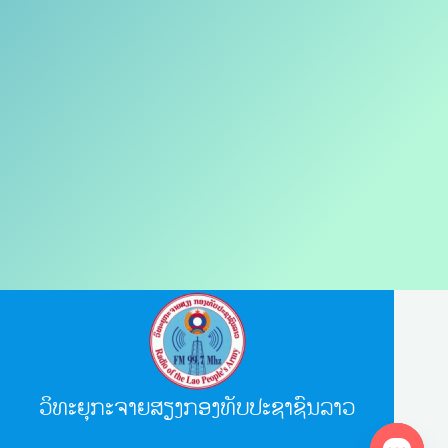
ວິທະຍຸກະຈາຍສຽງກອງທັບປະຊາຊົນລາວ