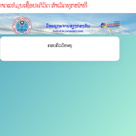
ທ້ມູນເຊື້ອປະຕິວັດ ສໍາເລັດທຸກໜ້າທ່ີ
ຄອບຄົວວິທະຍຸ