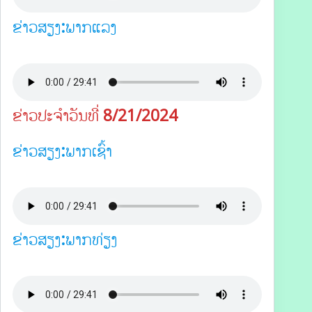
ຂ່າວສຽງ:ພາກແລງ
ຂ່າວປະຈຳວັນທີ່ 8/21/2024
ຂ່າວສຽງ:ພາກເຊົ້າ
ຂ່າວສຽງ:ພາກທ່ຽງ