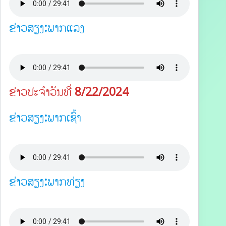
ຂ່າວສຽງ:ພາກແລງ
ຂ່າວປະຈຳວັນທີ່ 8/22/2024
ຂ່າວສຽງ:ພາກເຊົ້າ
ຂ່າວສຽງ:ພາກທ່ຽງ