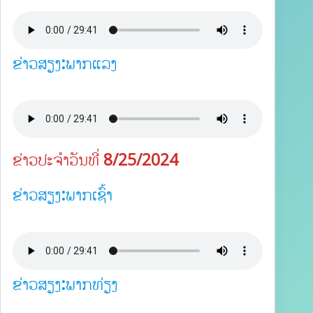
ຂ່າວສຽງ:ພາກແລງ
ຂ່າວປະຈຳວັນທີ່ 8/25/2024
ຂ່າວສຽງ:ພາກເຊົ້າ
ຂ່າວສຽງ:ພາກທ່ຽງ