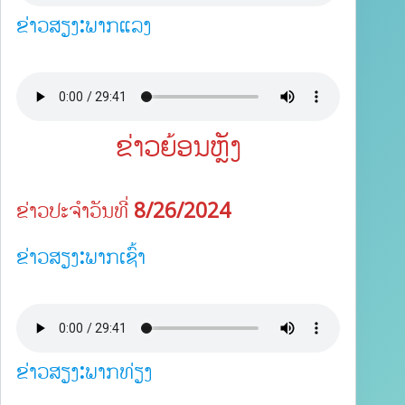
ຂ່າວສຽງ:ພາກແລງ
ຂ່າວຍ້ອນຫຼັງ
ຂ່າວປະຈຳວັນທີ່ 8/26/2024
ຂ່າວສຽງ:ພາກເຊົ້າ
ຂ່າວສຽງ:ພາກທ່ຽງ