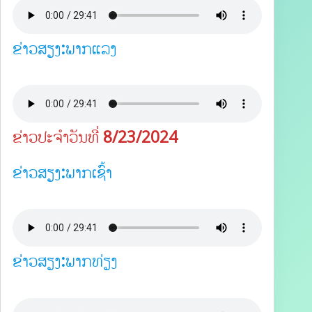
ຂ່າວສຽງ:ພາກແລງ
ຂ່າວປະຈຳວັນທີ່ 8/23/2024
ຂ່າວສຽງ:ພາກເຊົ້າ
ຂ່າວສຽງ:ພາກທ່ຽງ