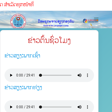
າເລັດທຸກໜ້າທ່ີ
ຂ່າວຕົ້ນຊົ່ວໂມງ
ຂ່າວສຽງ:ພາກເຊົ້າ
ຂ່າວສຽງ:ພາກທ່ຽງ