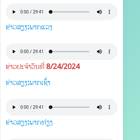
ຂ່າວສຽງ:ພາກແລງ
ຂ່າວປະຈຳວັນທີ່ 8/24/2024
ຂ່າວສຽງ:ພາກເຊົ້າ
ຂ່າວສຽງ:ພາກທ່ຽງ