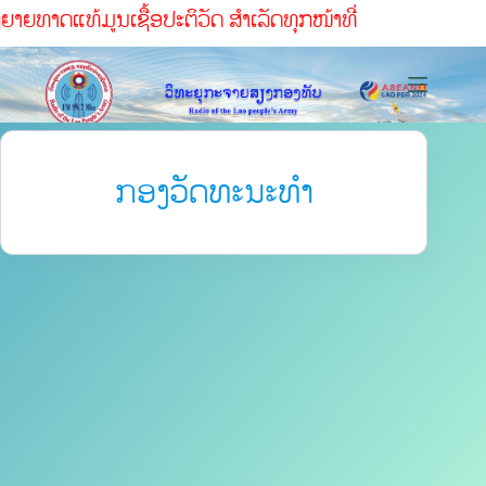
າຍທາດແທ້ມູນເຊື້ອປະຕິວັດ ສໍາເລັດທຸກໜ້າທ່ີ
ກອງວັດທະນະທຳ