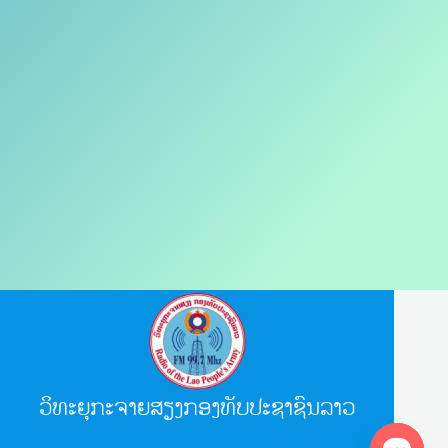
ວິທະຍຸກະຈາຍສຽງກອງທັບປະຊາຊົນລາວ